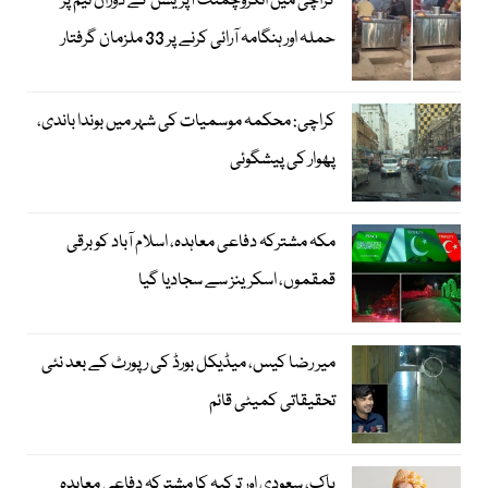
کراچی میں انکروچمنٹ آپریشن کے دوران ٹیم پر
حملہ اور ہنگامہ آرائی کرنے پر 33 ملزمان گرفتار
کراچی: محکمہ موسمیات کی شہر میں بوندا باندی،
پھوار کی پیشگوئی
مکہ مشترکہ دفاعی معاہدہ، اسلام آباد کو برقی
قمقموں، اسکرینز سے سجادیا گیا
میر رضا کیس، میڈیکل بورڈ کی رپورٹ کے بعد نئی
تحقیقاتی کمیٹی قائم
پاک، سعودی اور ترکیہ کا مشترکہ دفاعی معاہدہ