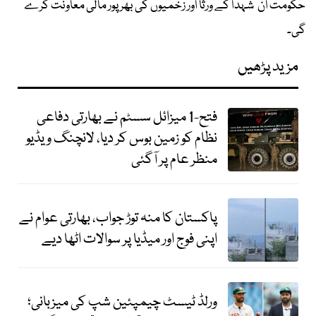
حکومت ان شہدا کے ورثا اور زخمیوں کی بھر پور مالی معاونت کرے
گی۔
مزید پڑھیں
فتح-1 میزائل سسٹم نے بھارتی دفاعی
نظام کو زمین بوس کر دیا، لانچنگ ویڈیو
منظر عام پر آگئی
پاکستان کا منہ توڑ جواب، بھارتی عوام نے
اپنی فوج اور میڈیا پر سوالات اٹھا دیے
ورلڈ ٹیسٹ چیمپئین شپ کی میزبانی؛