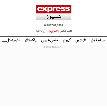
AUGUST 09, 2026
اشتہار لگائیں |
لائیو ٹی وی
| آج کا اخبار
صفحۂ اول
تازہ ترین
کھیل
خاص خبریں
پاکستان
انٹر نیشنل
ٹا