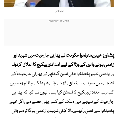
فوٹو: فائل
پشاور:
خیبر پختونخوا حکومت نے بھارتی جارحیت میں شہید اور
زخمی ہونے والوں کے ورثا کے لیے امدادی پیکیج کا اعلان کردیا۔
وزیراعلیٰ خیبر پختونخوا علی امین گنڈاپور نے بھارتی جارحیت کے
نتیجے میں صوبے سے تعلق رکھنے والے شہدا کے ورثا اور زخمیوں
کے لیے امدادی پیکیج کا اعلان کیا ہے۔ انہوں نے کہا کہ بھارتی
جارحیت کے نتیجے میں ملک کے کسی بھی حصے میں اگر خیبر
پختونخوا سے تعلق رکھنے والا کوئی شہید یا زخمی ہوگا تو صوبائی