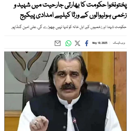
پختونخوا حکومت کا بھارتی جارحیت میں شہید و
زخمی ہونیوالوں کے ورثا کیلیے امدادی پیکیج
حکومت شہدا اور زخمیوں کے اہل خانہ کو تنہا نہیں چھوڑے گی، علی امین گنڈاپور
ویب ڈیسک
May 10, 2025