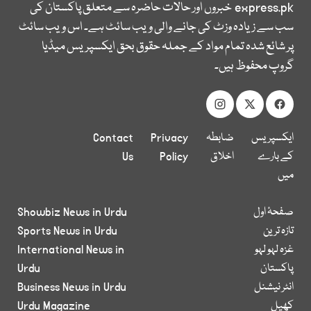
express.pk
خبروں اور حالات حاضرہ سے متعلق پاکستان کی
سب سے زیادہ وزٹ کی جانے والی ویب سائٹ ہے۔ اس ویب سائٹ
پر شائع شدہ تمام مواد کے جملہ حقوق بحق ایکسپریس میڈیا
گروپ محفوظ ہیں۔
ایکسپریس
ضابطہ
Privacy
Contact
کے بارے
اخلاق
Policy
Us
میں
صفحۂ اول
Showbiz News in Urdu
تازہ ترین
Sports News in Urdu
غزہ لہو لہو
International News in
پاکستان
Urdu
انٹر نیشنل
Business News in Urdu
کھیل
Urdu Magazine