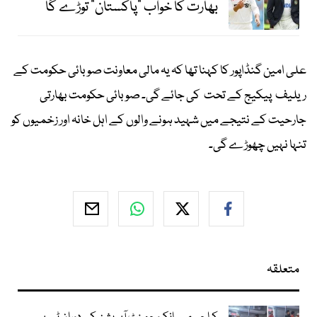
بھارت کا خواب "پاکستان" توڑے گا
علی امین گنڈاپور کا کہنا تھا کہ یہ مالی معاونت صوبائی حکومت کے
ریلیف پیکیج کے تحت کی جائے گی۔ صوبائی حکومت بھارتی
جارحیت کے نتیجے میں شہید ہونے والوں کے اہل خانہ اور زخمیوں کو
تنہا نہیں چھوڑے گی۔
متعلقہ