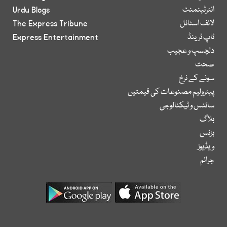
انٹرٹینمنٹ
Urdu Blogs
لائف اسٹائل
The Express Tribune
ٹاپ ٹرینڈ
Express Entertainment
دلچسپ و عجیب
صحت
سونے کے نرخ
پیٹرولیم مصنوعات کی قیمتیں
سائنس و ٹیکنالوجی
بلاگ
بزنس
ویڈیوز
جرائم