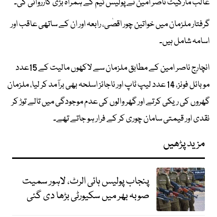
غالب مارکیٹ ناصر امین نے پولیس ٹیم کے ہمراہ بڑی کارروائی کی۔
گرفتار ملزمان میں خواتین چور اقصٰی، رابعہ اور ان کے ساتھی عاقب اور
اسامہ شامل ہیں۔
انچارج ناصر امین کے مطابق ملزمان سے لاکھوں مالیت کے 15عدد
موبائل فونز، 14 عدد لیپ ٹاپ اور ناجائز اسلحہ بھی برآمد کر لیا، ملزمان
گھروں کی ریکی کرتے اور گھر والوں کی عدم موجودگی میں تالے توڑ کر
نقدی اور قیمتی سامان چوری کر کے فرار ہو جاتے تھے۔
مزید پڑھیں
پنجاب پولیس ہائی الرٹ، لاہور سمیت
صوبہ بھر میں سکیورٹی بڑھا دی گئی