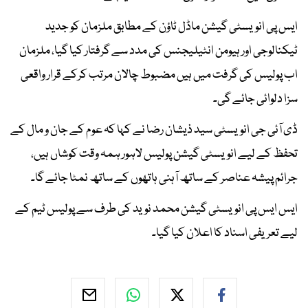
ایس پی انویسٹی گیشن ماڈل ٹاؤن کے مطابق ملزمان کو جدید
ٹیکنالوجی اور ہیومن انٹیلیجنس کی مدد سے گرفتار کیا گیا، ملزمان
اب پولیس کی گرفت میں ہیں مضبوط چالان مرتب کرکے قرار واقعی
سزا دلوائی جائے گی۔
ڈی آئی جی انویسٹی سید ذیشان رضا نے کہا کہ عوم کے جان و مال کے
تحفظ کے لیے انویسٹی گیشن پولیس لاہور ہمہ وقت کوشاں ہیں،
جرائم پیشہ عناصر کے ساتھ آہنی ہاتھوں کے ساتھ نمٹا جائے گا۔
ایس ایس پی انویسٹی گیشن محمد نوید کی طرف سے پولیس ٹیم کے
لیے تعریفی اسناد کا اعلان کیا گیا۔