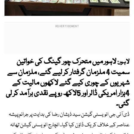
لاہور میں متحرک چور گینگ کی خواتین
لاہور:
سمیت 4 ملزمان گرفتار کر لیے گئے، ملزمان سے
شہریوں کے چوری کیے گئے لاکھوں مالیت کے
4ہزار امریکی ڈالر اور 5لاکھ روپے نقدی برآمد کر لی
گئی۔
ڈی آئی جی انویسٹی گیشن سید ذیشان رضا کی ہدایت پر جرائم پیشہ
عناصر کے خلاف کریک ڈاؤن کیا گیا۔ انچارج انویسٹی گیشن تھانہ