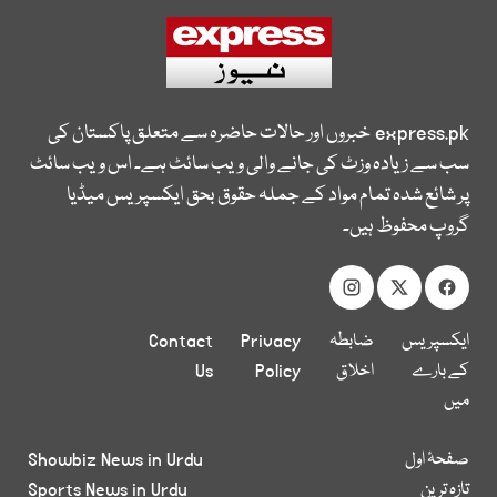
express.pk
خبروں اور حالات حاضرہ سے متعلق پاکستان کی
سب سے زیادہ وزٹ کی جانے والی ویب سائٹ ہے۔ اس ویب سائٹ
پر شائع شدہ تمام مواد کے جملہ حقوق بحق ایکسپریس میڈیا
گروپ محفوظ ہیں۔
ایکسپریس
ضابطہ
Privacy
Contact
کے بارے
اخلاق
Policy
Us
میں
صفحۂ اول
Showbiz News in Urdu
تازہ ترین
Sports News in Urdu