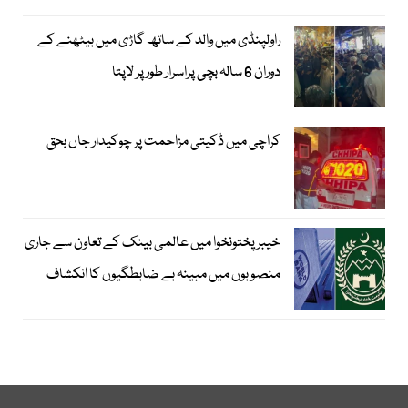
راولپنڈی میں والد کے ساتھ گاڑی میں بیٹھنے کے
دوران 6 سالہ بچی پراسرار طور پر لاپتا
کراچی میں ڈکیتی مزاحمت پر چوکیدار جاں بحق
خیبرپختونخوا میں عالمی بینک کے تعاون سے جاری
منصوبوں میں مبینہ بے ضابطگیوں کا انکشاف