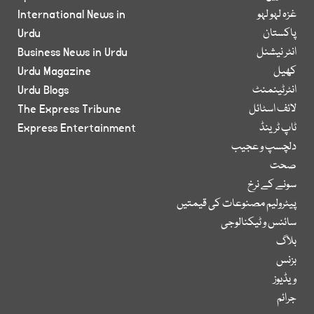
غزہ لہو لہو
International News in
پاکستان
Urdu
انٹر نیشنل
Business News in Urdu
کھیل
Urdu Magazine
انٹرٹینمنٹ
Urdu Blogs
لائف اسٹائل
The Express Tribune
ٹاپ ٹرینڈ
Express Entertainment
دلچسپ و عجیب
صحت
سونے کے نرخ
پیٹرولیم مصنوعات کی قیمتیں
سائنس و ٹیکنالوجی
بلاگ
بزنس
ویڈیوز
جرائم