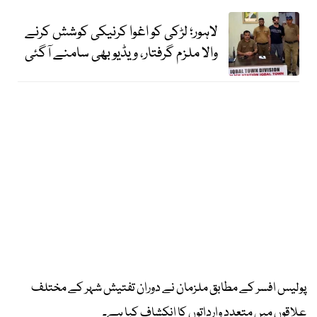
لاہور؛ لڑکی کو اغوا کرنیکی کوشش کرنے
والا ملزم گرفتار، ویڈیو بھی سامنے آگئی
پولیس افسر کے مطابق ملزمان نے دوران تفتیش شہر کے مختلف
علاقوں میں متعدد وارداتوں کا انکشاف کیا ہے۔