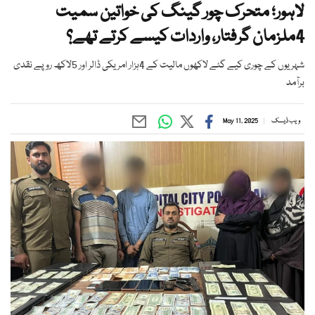
لاہور؛ متحرک چور گینگ کی خواتین سمیت
4ملزمان گرفتار، واردات کیسے کرتے تھے؟
شہریوں کے چوری کیے گئے لاکھوں مالیت کے 4ہزار امریکی ڈالر اور 5لاکھ روپے نقدی
برآمد
ویب ڈیسک
May 11, 2025