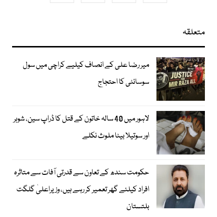
متعلقہ
میر رضا علی کے انصاف کیلیے کراچی میں سول
سوسائٹی کا احتجاج
لاہور میں 40 سالہ خاتون کے قتل کا ڈراپ سین، شوہر
اور سوتیلا بیٹا ملوث نکلے
حکومت سندھ کے تعاون سے قدرتی آفات سے متاثرہ
افراد کیلئے گھر تعمیر کر رہے ہیں، وزیراعلیٰ گلگت
بلتستان