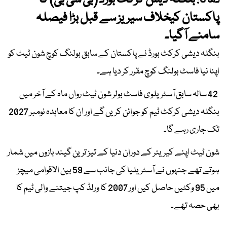
بنگلہ دیش کرکٹ بورڈ (بی سی بی) کا
ڈھاکا:
پاکستان کیخلاف سیریز سے قبل بڑا فیصلہ
سامنے آگیا۔
بنگلہ دیشی کرکٹ بورڈ نے پاکستان کے سابق بولنگ کوچ شون ٹیٹ کو
اپنا نیا فاسٹ بولنگ کوچ مقرر کر دیا ہے۔
42 سالہ سابق آسٹریلوی فاسٹ بولر شون ٹیٹ رواں ماہ کے آخر میں
بنگلہ دیشی کرکٹ ٹیم کو جوائن کریں گے اور ان کا معاہدہ نومبر 2027
تک جاری رہے گا۔
شون ٹیٹ اپنے کیریئر کے دوران دنیا کے تیز ترین گیند بازوں میں شمار
ہوتے تھے جنہوں نے آسٹریلیا کی جانب سے 59 بین الاقوامی میچز
میں 95 وکٹیں حاصل کیں اور 2007 کا ورلڈ کپ جیتنے والی ٹیم کا
بھی حصہ تھے۔