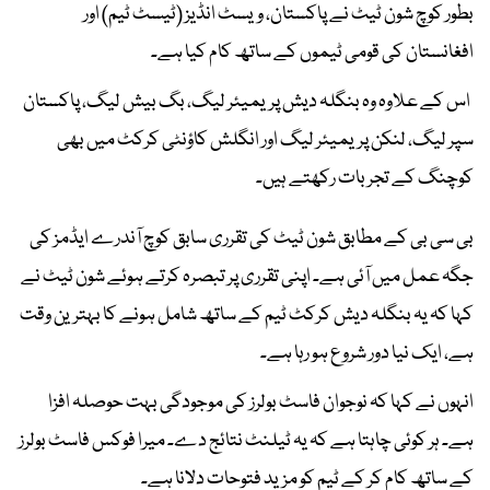
بطور کوچ شون ٹیٹ نے پاکستان، ویسٹ انڈیز (ٹیسٹ ٹیم) اور
افغانستان کی قومی ٹیموں کے ساتھ کام کیا ہے۔
اس کے علاوہ وہ بنگلہ دیش پریمیئر لیگ، بگ بیش لیگ، پاکستان
سپر لیگ، لنکن پریمیئر لیگ اور انگلش کاؤنٹی کرکٹ میں بھی
کوچنگ کے تجربات رکھتے ہیں۔
بی سی بی کے مطابق شون ٹیٹ کی تقرری سابق کوچ آندرے ایڈمز کی
جگہ عمل میں آئی ہے۔ اپنی تقرری پر تبصرہ کرتے ہوئے شون ٹیٹ نے
کہا کہ یہ بنگلہ دیش کرکٹ ٹیم کے ساتھ شامل ہونے کا بہترین وقت
ہے، ایک نیا دور شروع ہو رہا ہے۔
انہوں نے کہا کہ نوجوان فاسٹ بولرز کی موجودگی بہت حوصلہ افزا
ہے۔ ہر کوئی چاہتا ہے کہ یہ ٹیلنٹ نتائج دے۔ میرا فوکس فاسٹ بولرز
کے ساتھ کام کر کے ٹیم کو مزید فتوحات دلانا ہے۔