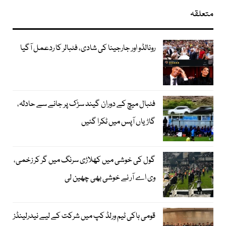
متعلقہ
رونالڈو اور جارجینا کی شادی، فٹبالر کا ردعمل آگیا
فٹبال میچ کے دوران گیند سڑک پر جانے سے حادثہ،
گاڑیاں آپس میں ٹکرا گئیں
گول کی خوشی میں کھلاڑی سرنگ میں گر کر زخمی،
وی اے آر نے خوشی بھی چھین لی
قومی ہاکی ٹیم ورلڈ کپ میں شرکت کے لیے نیدرلینڈز