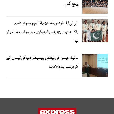
پہنچ گئی
آئی ٹی ایف ٹینس ماسٹرز ورلڈ ٹیم چیمپئن شپ:
پاکستان نے 45 پلس کیٹیگری میں میڈل حاصل کر
لیا
مائیک ہیسن کی نیشنل چیمپئنز کپ کی ٹیموں کے
کوچز سے اہم ملاقات