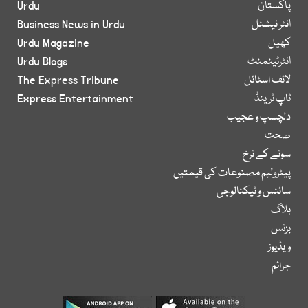
پاکستان
Urdu
انٹر نیشنل
Business News in Urdu
کھیل
Urdu Magazine
انٹرٹینمنٹ
Urdu Blogs
لائف اسٹائل
The Express Tribune
ٹاپ ٹرینڈ
Express Entertainment
دلچسپ و عجیب
صحت
سونے کے نرخ
پیٹرولیم مصنوعات کی قیمتیں
سائنس و ٹیکنالوجی
بلاگ
بزنس
ویڈیوز
جرائم