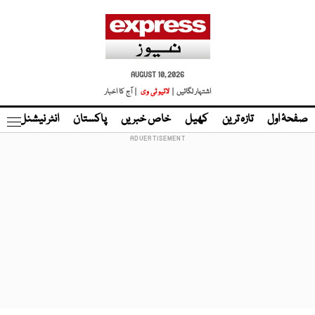
AUGUST 10, 2026
اشتہار لگائیں |
لائیو ٹی وی
| آج کا اخبار
صفحۂ اول
تازہ ترین
کھیل
خاص خبریں
پاکستان
انٹر نیشنل
ٹا