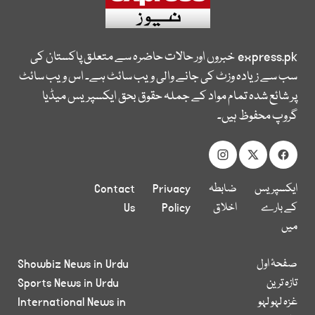
express.pk
خبروں اور حالات حاضرہ سے متعلق پاکستان کی
سب سے زیادہ وزٹ کی جانے والی ویب سائٹ ہے۔ اس ویب سائٹ
پر شائع شدہ تمام مواد کے جملہ حقوق بحق ایکسپریس میڈیا
گروپ محفوظ ہیں۔
ایکسپریس
ضابطہ
Privacy
Contact
کے بارے
اخلاق
Policy
Us
میں
صفحۂ اول
Showbiz News in Urdu
تازہ ترین
Sports News in Urdu
غزہ لہو لہو
International News in