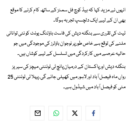
انہوں نے مزید کہا کہ ہیڈ کوچ فل سمنز کے ساتھ کام کرنے کا موقع
بھی ان کے لیے ایک دلچسپ تجربہ ہوگا۔
ٹیٹ کی تقرری سے بنگلہ دیش کی فاسٹ باؤلنگ یونٹ کو نئی توانائی
ملنے کی توقع ہے خاص طور پر نوجوان باؤلرز کی موجودگی میں جو
حالیہ عرصے میں کارکردگی میں تسلسل کے لیے کوشاں ہیں۔
بنگلہ دیش اور پاکستان کے درمیان پانچ ٹی ٹوئنٹی میچز کی سیریز
رواں ماہ فیصل آباد اور لاہور میں کھیلی جائے گی، پہلا ٹی ٹوئنٹی 25
مئی کو فیصل آباد میں شیڈول ہے۔