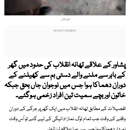
فوٹو فائل
پشاور کے علاقے تھانہ انقلاب کی حدود میں گھر
کے باہر سے ملنے والے دستی بم سے کھیلنے کے
دوران دھماکا ہوا جس میں نوجوان جاں بحق جبکہ
خاتون اور بچے سمیت تین افراد زخمی ہوگئے۔
تفصیلات کے مطابق تھانہ انقلاب میں ایک گھر پر جرگے کے دوران
وقفے کے وقت جب تمام لوگ نماز ادائیگی کے لیے گئے تو اُس وقت
زور دار دھماکا ہوا جس سے پورا علاقہ لرز اٹھا۔