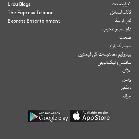
انٹرٹینمنٹ
Urdu Blogs
لائف اسٹائل
The Express Tribune
ٹاپ ٹرینڈ
Express Entertainment
دلچسپ و عجیب
صحت
سونے کے نرخ
پیٹرولیم مصنوعات کی قیمتیں
سائنس و ٹیکنالوجی
بلاگ
بزنس
ویڈیوز
جرائم