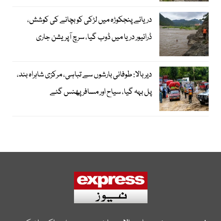
دریائے پنجکوڑہ میں لڑکی کو بچانے کی کوشش،
ڈرائیور دریا میں ڈوب گیا، سرچ آپریشن جاری
دیر بالا: طوفانی بارشوں سے تباہی، مرکزی شاہراہ بند،
پل بہہ گیا، سیاح اور مسافر پھنس گئے