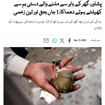
پشاور، گھر کے باہر سے ملنے والے دستی بم سے
کھیلتے ہوئے دھماکا، 1 جاں بحق اور تین زخمی
جرگے کے دوران بچہ گھر کے باہر سے بم اٹھا کر لایا، جو زور دار دھماکے سے پھٹ گیا،
پولیس
ویب ڈیسک
May 15, 2025