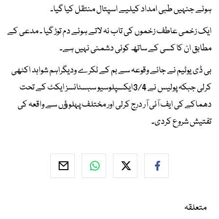
ہوئے جنہیں طبی امداد کیلیے اسپتال منتقل کیا گیا۔
ایک زخمی عاطف زخموں کی تاب نہ لاتے ہوئے دم توڑ گیا ۔ مدعی کے
مطابق ان کا کسی کے ساتھ کوئی دشمنی نہیں ہے۔
بی ڈی یوٹیم نے جائے وقوعہ سے بم کے ٹکرے ودیگراہم شواہد اکٹھی
کرلی جبکہ پولیس نے 3/4ایکسپلوسیو سبسٹانسز ایکٹ کے تحت
دھماکے کی ایف آئی آر درج کرلی اور مختلف پہلوﺅں سے واقعہ کی
تفتیش شروع کردی۔
متعلقہ