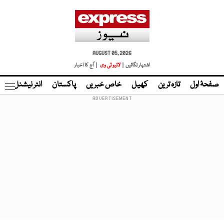
AUGUST 05, 2026
اشتہار لگائیں |
لائیو ٹی وی
| آج کا اخبار
صفحۂ اول
تازہ ترین
کھیل
خاص خبریں
پاکستان
انٹر نیشنل
ٹا