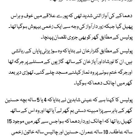
دھماکے کی آواز اتنی شدید تھی کہ پورے علاقے میں خوف و ہراس
پھیل گیا جبکہ زور دار آواز کی وجہ سے ایک زخمی بیہوش ہوگیا تھا۔
پولیس کے مطابق گھر کو بھی جزوی نقصان پہنچا۔
پولیس کے مطابق گلزارخان نے بتایاکہ وہ سوڑیزئی پایاں کے رہائشی
ہیں، ان کا نورشاداور آیاز خان کے ساتھ گاڑیوں کے مسئلے پر جرگہ تھا
اورجرگہ ختم ہونے پر وہ نماز کیلئے مسجد چلے گئے۔ تھوڑی دیر بعد
گھر میں اچانک دھماکہ ہوگیا۔
پولیس کا کہنا ہے کہ عینی شاہدین نے بتایاکہ 4 یا 5 سالہ بچہ حسنین
گھر کے باہر سے پڑا مبینہ دستی بم گھر لے آیا تھا اور وہ اس کے ساتھ
کھیل رہا تھا کہ اچانک زورداردھماکہ ہواجس سے گھر میں موجود 15
سالہ عاطف، 18 سالہ عمران، حسنین اور چالیس سالہ خاتون زخمی