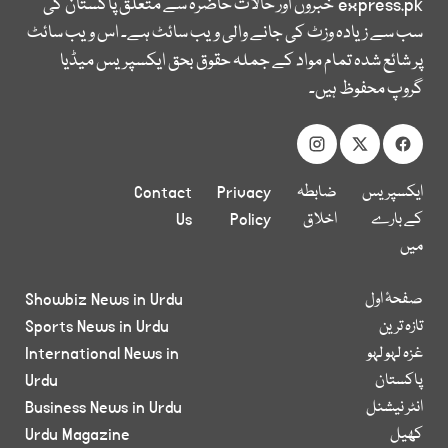
express.pk
خبروں اور حالات حاضرہ سے متعلق پاکستان کی
سب سے زیادہ وزٹ کی جانے والی ویب سائٹ ہے۔ اس ویب سائٹ
پر شائع شدہ تمام مواد کے جملہ حقوق بحق ایکسپریس میڈیا
گروپ محفوظ ہیں۔
ایکسپریس
ضابطہ
Privacy
Contact
کے بارے
اخلاق
Policy
Us
میں
صفحۂ اول
Showbiz News in Urdu
تازہ ترین
Sports News in Urdu
غزہ لہو لہو
International News in
پاکستان
Urdu
انٹر نیشنل
Business News in Urdu
کھیل
Urdu Magazine