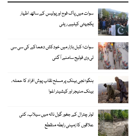
سوات میں پاک فوج اور پولیس کے ساتھ اظہار
یکجہتی کیلیے ریلی
سوات؛ کبل بازار میں خودکش دھماکے کی سی سی
ٹی وی فوٹیج سامنے آگئی
ہنگو؛ نجی بینک پر مسلح نقاب پوش افراد کا حملہ،
بینک منیجر اور کیشیئر اغوا
لوئر چترال کے جغور گول نالہ میں سیلاب، کئی
علاقوں کا زمینی رابطہ منقطع