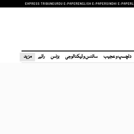
EXPRESS TRIBUNE
URDU E-PAPER
ENGLISH E-PAPER
SINDHI E-PAPER
L
دلچسپ و عجیب
سائنس و ٹیکنالوجی
بزنس
رائے
مزید