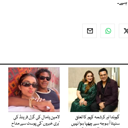
 ہے۔
گووندا اور کرشمہ کپور کا تعلق
لامین یامال کی گرل فرینڈ کی
سنیتا آہوجہ سے چھپا ہوا نہیں
’بری خبروں‘کی پوسٹ سے مداح