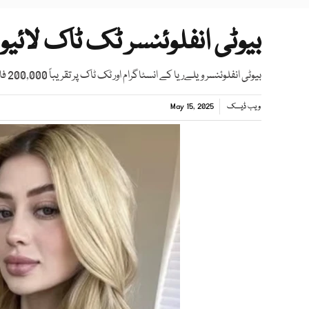
بیوٹی انفلوئنسر ٹک ٹاک لائی
بیوٹی انفلوئنسر ویلےریا کے انسٹاگرام اور ٹک ٹاک پر تقریباً 200,000 فالوورز تھے
ویب ڈیسک
May 15, 2025