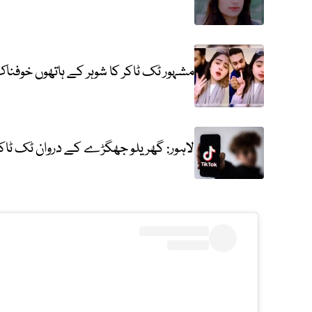
مشہور ٹک ٹاکر کا شوہر کے ہاتھوں خوفناک
لاہور: گھریلو جھگڑے کے دروان ٹک ٹاکر ا