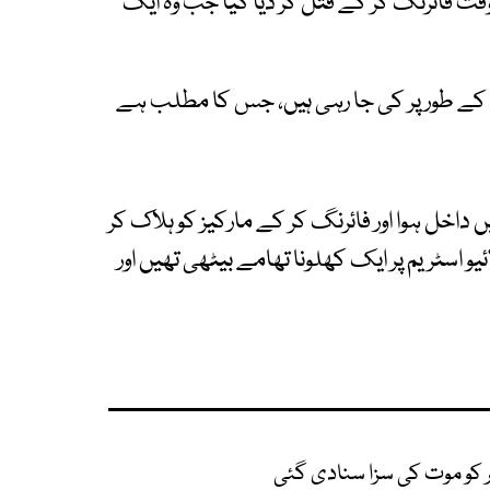
قت فائرنگ کر کے قتل کر دیا گیا جب وہ ایک
 کے طور پر کی جا رہی ہیں، جس کا مطلب ہے
اخل ہوا اور فائرنگ کر کے مارکیز کو ہلاک کر
اسٹریم پر ایک کھلونا تھامے بیٹھی تھیں اور
 کو موت کی سزا سنادی گئی