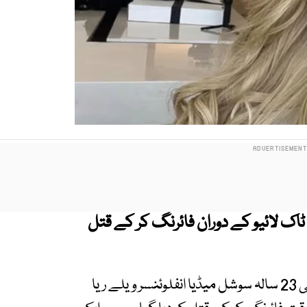
ٹاک لائیو کے دوران فائرنگ کر کے قتل
غیر ملکی خبر رساں ادارے کے مطابق میکسیکو کی 23 سالہ سوشل میڈیا انفلوئنسر ویلے ریا