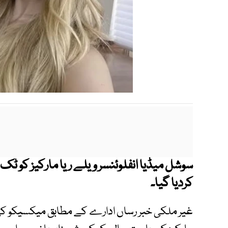
سوشل میڈیا انفلوئنسر ویلے ریا مارکیز کو ٹک 
کردیا گیا۔