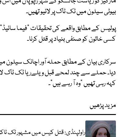
مارکیز کو ریاست جالسکو کے شہر زاپوپان میں اس و
بیوٹی سیلون میں ٹک ٹاک پر لائیو تھیں۔
پولیس کے مطابق واقعے کی تحقیقات "فیما سائیڈ"
کسی خاتون کو صنفی بنیاد پر قتل کرنا۔
سرکاری بیان کے مطابق حملہ آور اچانک سیلون میں د
دیا۔ حملے سے چند لمحے قبل ویلےریا ٹک ٹاک لائیو 
کہہ رہی تھیں "وہ آ رہے ہیں"۔
مزید پڑھیں
راولپنڈی: قتل کیس میں مشہور ٹک ٹاکر