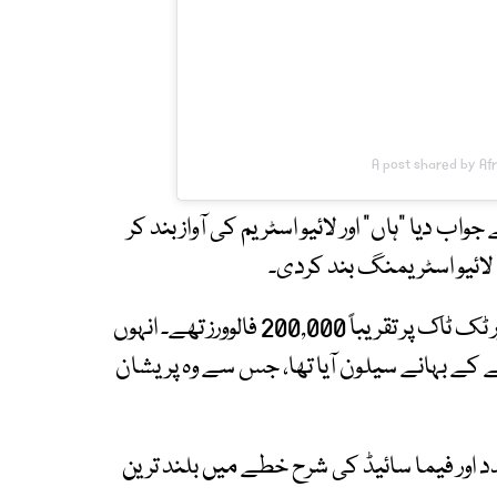
A post shared by Af
واب دیا "ہاں" اور لائیو اسٹریم کی آواز بند کر
 لائیو اسٹریمنگ بند کردی۔
یاد رہے کہ بیوٹی انفلوئنسر ویلےریا کے انسٹاگرام اور ٹک ٹاک پر تقریباً 200,000 فالوورز تھے۔ انہوں
 کے بہانے سیلون آیا تھا، جس سے وہ پریشان
اور فیما سائیڈ کی شرح خطے میں بلند ترین