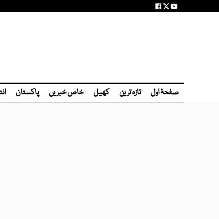
صفحۂ اول
تازہ ترین
کھیل
خاص خبریں
پاکستان
انٹ