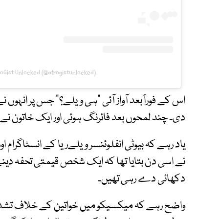
roGist Unlocked (@afrogistunlocked)
اس کے فوراً بعد آواز آئی "ہی ویلے؟" جس پر انہوں نے ج
دی۔ چند لمحوں بعد فائرنگ ہوئی اور ایک خاتون نے
نے اسی دن بتایا تھا کہ ایک شخص قیمتی تحفہ دینے
دکھائی دے رہی تھیں۔
واضح رہے کہ میکسیکو میں خواتین کے خلاف تشدد 