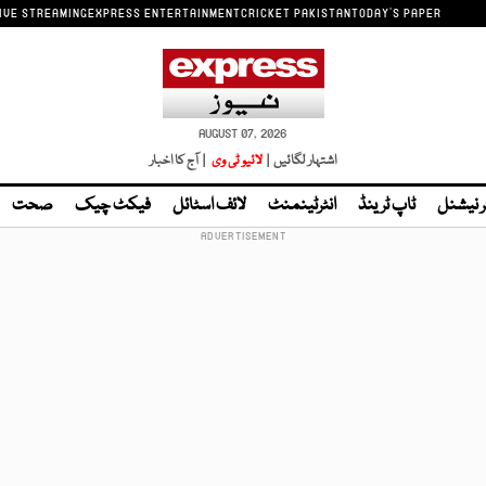
IVE STREAMING
EXPRESS ENTERTAINMENT
CRICKET PAKISTAN
TODAY'S PAPER
AUGUST 07, 2026
اشتہار لگائیں |
لائیو ٹی وی
| آج کا اخبار
ر نیشنل
ٹاپ ٹرینڈ
انٹرٹینمنٹ
لائف اسٹائل
فیکٹ چیک
صحت