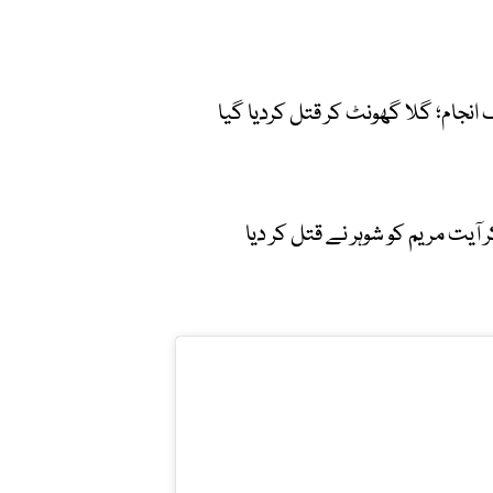
 انجام؛ گلا گھونٹ کر قتل کردیا گیا
ٓیت مریم کو شوہر نے قتل کر دیا