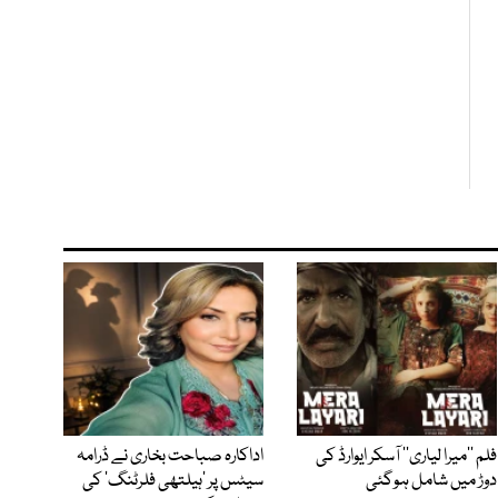
فلم ’’میرا لیاری‘‘ آسکر ایوارڈ کی
اداکارہ صباحت بخاری نے ڈرامہ
دوڑ میں شامل ہوگئی
سیٹس پر ’ہیلتھی فلرٹنگ‘ کی