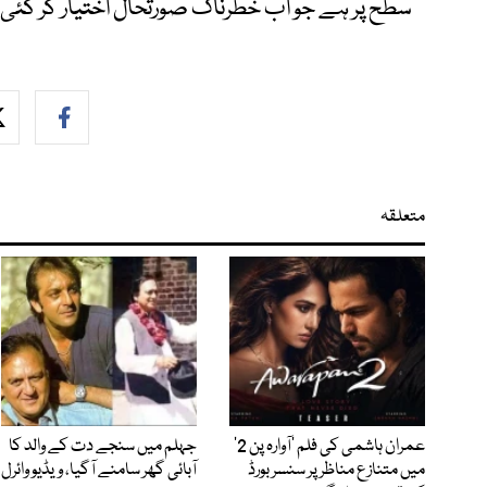
سطح پر ہے جو اب خطرناک صورتحال اختیار کر گئی
متعلقہ
عمران ہاشمی کی فلم ’آوارہ پن 2‘
جہلم میں سنجے دت کے والد کا
میں متنازع مناظر پر سنسر بورڈ
آبائی گھر سامنے آگیا، ویڈیو وائرل