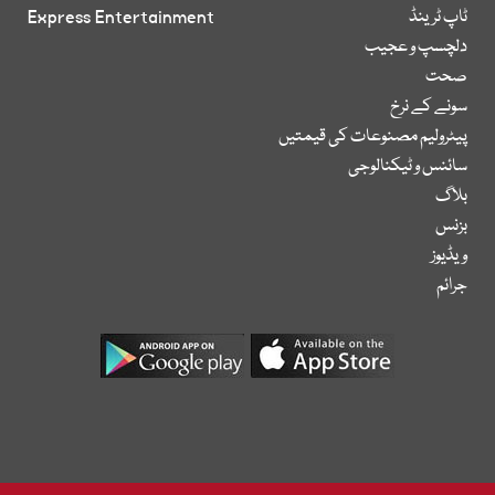
ٹاپ ٹرینڈ
Express Entertainment
دلچسپ و عجیب
صحت
سونے کے نرخ
پیٹرولیم مصنوعات کی قیمتیں
سائنس و ٹیکنالوجی
بلاگ
بزنس
ویڈیوز
جرائم