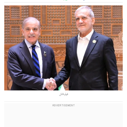
فوٹو فائل