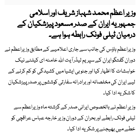
وزیر اعظم محمد شہباز شریف اور اسلامی
جمہوریہ ایران کے صدر مسعود پیزشکیان کے
درمیان ٹیلی فونک رابطہ ہوا ہے۔
وزیراعظم ہاؤس کی جانب سے جاری اعلامیے کے مطابق وزیراعظم نے
دوران گفتگو ایران کے سپریم لیڈر آیت اللہ خامنہ ای کیلئے نیک
خواہشات کا اظہار کیا اور جنوبی ایشیا میں کشیدگی کو کم کرنے کے
لیے ایران کی مخلصانہ اور برادرانہ سفارتی کوششوں پر صدر پیزشکیان
کا شکریہ ادا کیا۔
وزیرِ اعظم نے بالخصوص ایرانی صدر کے گزشتہ ماہ وزیراعظم سے
ٹیلی فونک رابطے اور بحران کے دوران وزیر خارجہ عباس عراقچی کو
خطے میں بھیجنے پر شکریہ ادا کیا۔