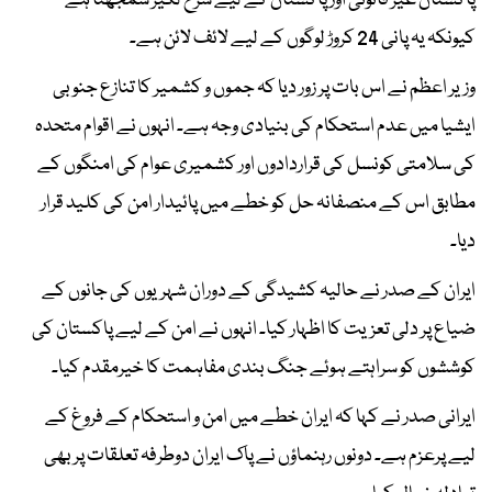
پاکستان غیر قانونی اور پاکستان کے لیے سرخ لکیر سمجھتا ہے
کیونکہ یہ پانی 24 کروڑ لوگوں کے لیے لائف لائن ہے۔
وزیر اعظم نے اس بات پر زور دیا کہ جموں و کشمیر کا تنازع جنوبی
ایشیا میں عدم استحکام کی بنیادی وجہ ہے۔ انہوں نے اقوام متحدہ
کی سلامتی کونسل کی قراردادوں اور کشمیری عوام کی امنگوں کے
مطابق اس کے منصفانہ حل کو خطے میں پائیدار امن کی کلید قرار
دیا۔
ایران کے صدر نے حالیہ کشیدگی کے دوران شہریوں کی جانوں کے
ضیاع پر دلی تعزیت کا اظہار کیا۔ انہوں نے امن کے لیے پاکستان کی
کوششوں کو سراہتے ہوئے جنگ بندی مفاہمت کا خیرمقدم کیا۔
ایرانی صدر نے کہا کہ ایران خطے میں امن و استحکام کے فروغ کے
لیے پرعزم ہے۔ دونوں رہنماؤں نے پاک ایران دوطرفہ تعلقات پر بھی