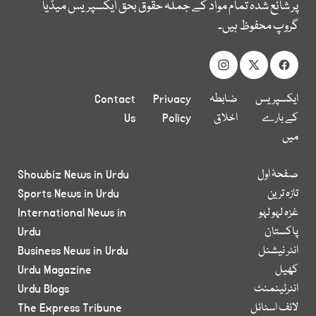
پر شائع شدہ تمام مواد کے جملہ حقوق بحق ایکسپریس میڈیا
گروپ محفوظ ہیں۔
ایکسپریس
ضابطہ
Privacy
Contact
کے بارے
اخلاق
Policy
Us
میں
صفحۂ اول
Showbiz News in Urdu
تازہ ترین
Sports News in Urdu
غزہ لہو لہو
International News in
پاکستان
Urdu
انٹر نیشنل
Business News in Urdu
کھیل
Urdu Magazine
انٹرٹینمنٹ
Urdu Blogs
لائف اسٹائل
The Express Tribune