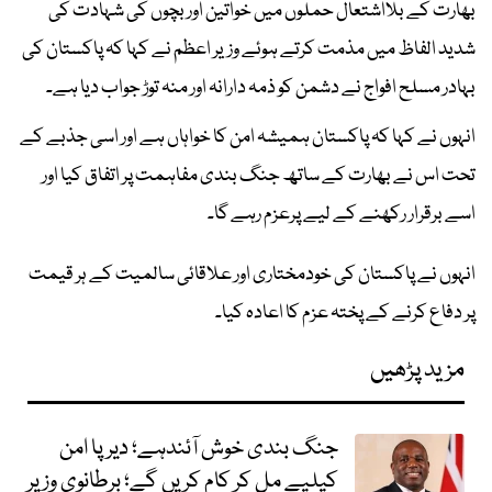
بھارت کے بلااشتعال حملوں میں خواتین اور بچوں کی شہادت کی
شدید الفاظ میں مذمت کرتے ہوئے وزیر اعظم نے کہا کہ پاکستان کی
بہادر مسلح افواج نے دشمن کو ذمہ دارانہ اور منہ توڑ جواب دیا ہے۔
انہوں نے کہا کہ پاکستان ہمیشہ امن کا خواہاں ہے اور اسی جذبے کے
تحت اس نے بھارت کے ساتھ جنگ ​​بندی مفاہمت پر اتفاق کیا اور
اسے برقرار رکھنے کے لیے پرعزم رہے گا۔
انہوں نے پاکستان کی خودمختاری اور علاقائی سالمیت کے ہر قیمت
پر دفاع کرنے کے پختہ عزم کا اعادہ کیا۔
مزید پڑھیں
جنگ بندی خوش آئندہے؛ دیرپا امن
کیلیے مل کر کام کریں گے؛ برطانوی وزیر