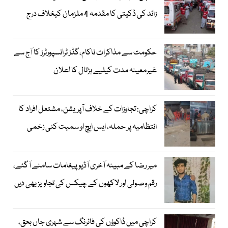
زائد کی ڈکیتی کا مقدمہ 4 ملزمان کیخلاف درج
حکومت سے مذاکرات ناکام،گڈز ٹرانسپورٹرز کا آج سے
غیرمعینہ مدت کیلیے ہڑتال کا اعلان
کراچی: تجاوزات کے خلاف آپریشن، مشتعل افراد کا
انتظامیہ پر حملہ، ایس ایچ او سمیت کئی زخمی
میر رضا کے مبینہ آخری آڈیو پیغامات سامنے آگئے،
رقم وصولی اور لاکھوں کے چیکس کی تجاویز بھی دیں
کراچی میں ڈاکوؤں کی فائرنگ سے شہری جاں بحق،