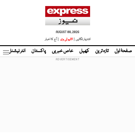
AUGUST 08, 2026
اشتہار لگائیں |
لائیو ٹی وی
| آج کا اخبار
صفحۂ اول
تازہ ترین
کھیل
خاص خبریں
پاکستان
انٹر نیشنل
ٹا