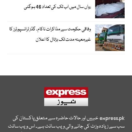
رواں سال میں اب تک کی تعداد 46 ہوگئی
وفاقی حکومت سے مذاکرات ناکام، گڈز ٹرانسپورٹرز کا
غیرمعینہ مدت تک ہڑتال کا اعلان
express.pk
خبروں اور حالات حاضرہ سے متعلق پاکستان کی
سب سے زیادہ وزٹ کی جانے والی ویب سائٹ ہے۔ اس ویب سائٹ