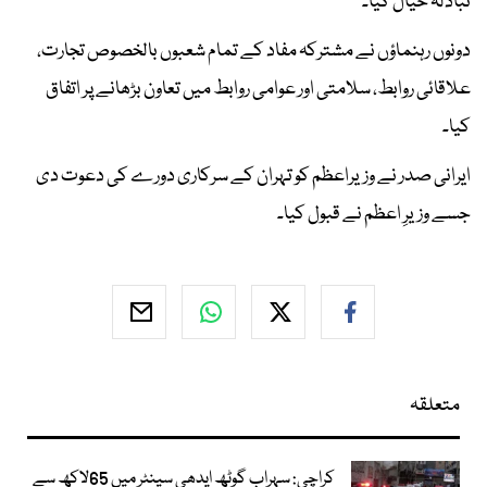
تبادلہ خیال کیا۔
دونوں رہنماؤں نے مشترکہ مفاد کے تمام شعبوں بالخصوص تجارت،
علاقائی روابط، سلامتی اور عوامی روابط میں تعاون بڑھانے پر اتفاق
کیا۔
ایرانی صدر نے وزیراعظم کو تہران کے سرکاری دورے کی دعوت دی
جسے وزیرِ اعظم نے قبول کیا۔
متعلقہ
کراچی: سہراب گوٹھ ایدھی سینٹر میں 65لاکھ سے