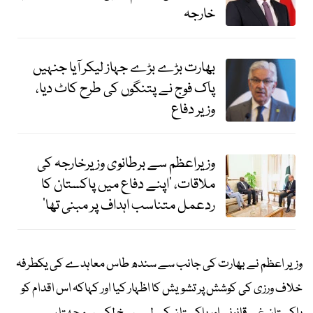
خارجہ
بھارت بڑے بڑے جہاز لیکر آیا جنہیں
پاک فوج نے پتنگوں کی طرح کاٹ دیا،
وزیر دفاع
وزیراعظم سے برطانوی وزیرخارجہ کی
ملاقات، ‘اپنے دفاع میں پاکستان کا
ردعمل متناسب اہداف پر مبنی تھا’
وزیر اعظم نے بھارت کی جانب سے سندھ طاس معاہدے کی یکطرفہ
خلاف ورزی کی کوشش پر تشویش کا اظہار کیا اور کہاکہ اس اقدام کو