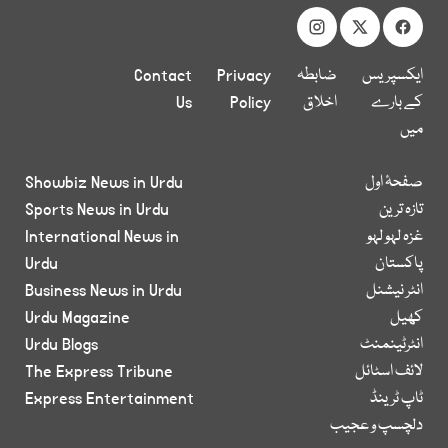
ایکسپریس
ضابطہ
Privacy
Contact
کے بارے
اخلاق
Policy
Us
میں
صفحۂ اول
Showbiz News in Urdu
تازہ ترین
Sports News in Urdu
غزہ لہو لہو
International News in
پاکستان
Urdu
انٹر نیشنل
Business News in Urdu
کھیل
Urdu Magazine
انٹرٹینمنٹ
Urdu Blogs
لائف اسٹائل
The Express Tribune
ٹاپ ٹرینڈ
Express Entertainment
دلچسپ و عجیب