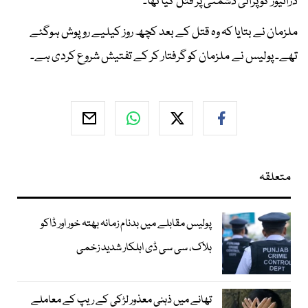
ڈرائیور کو پرانی دشمنی پر قتل کیا تھا۔
ملزمان نے بتایا کہ وہ قتل کے بعد کچھ روز کیلیے روپوش ہوگئے
تھے۔ پولیس نے ملزمان کو گرفتار کر کے تفتیش شروع کردی ہے۔
متعلقہ
پولیس مقابلے میں بدنام زمانہ بھتہ خور اور ڈاکو
ہلاک، سی سی ڈی اہلکار شدید زخمی
تھانے میں ذہنی معذور لڑکی کے ریپ کے معاملے