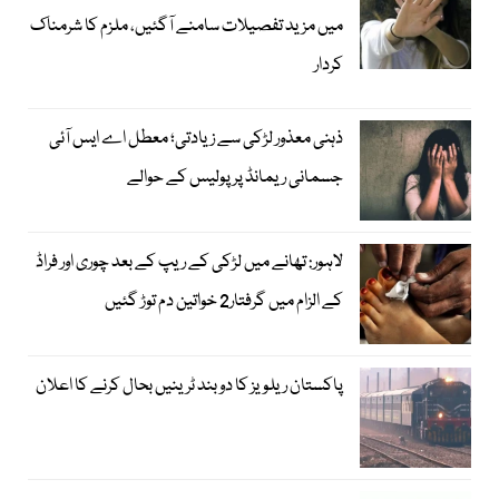
میں مزید تفصیلات سامنے آگئیں، ملزم کا شرمناک
کردار
ذہنی معذور لڑکی سے زیادتی؛ معطل اے ایس آئی
جسمانی ریمانڈ پر پولیس کے حوالے
لاہور: تھانے میں لڑکی کے ریپ کے بعد چوری اور فراڈ
کے الزام میں گرفتار2 خواتین دم توڑ گئیں
پاکستان ریلویز کا دو بند ٹرینیں بحال کرنے کا اعلان