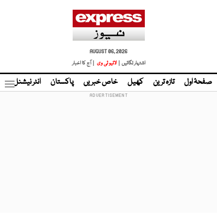
AUGUST 06, 2026
اشتہار لگائیں |
لائیو ٹی وی
| آج کا اخبار
صفحۂ اول
تازہ ترین
کھیل
خاص خبریں
پاکستان
انٹر نیشنل
ٹا