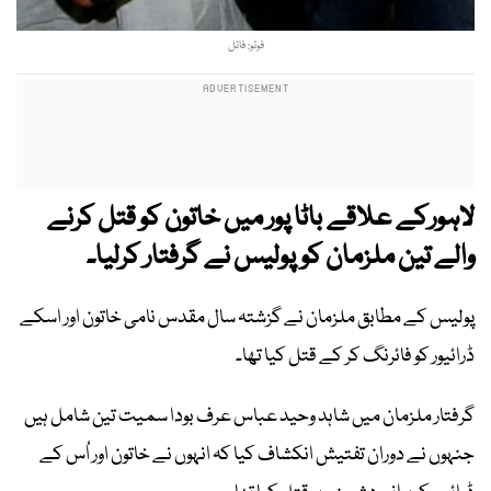
فوٹو: فائل
لاہورکے علاقے باٹا پور میں خاتون کو قتل کرنے
والے تین ملزمان کو پولیس نے گرفتار کرلیا۔
پولیس کے مطابق ملزمان نے گزشتہ سال مقدس نامی خاتون اور اسکے
ڈرائیور کو فائرنگ کر کے قتل کیا تھا۔
گرفتار ملزمان میں شاہد وحید عباس عرف بودا سمیت تین شامل ہیں
جنہوں نے دوران تفتیش انکشاف کیا کہ انہوں نے خاتون اور اُس کے