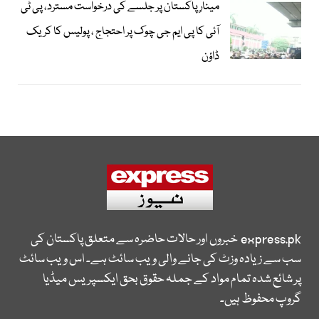
مینارِ پاکستان پر جلسے کی درخواست مسترد، پی ٹی
آئی کا پی ایم جی چوک پر احتجاج ، پولیس کا کریک
ڈاؤن
express.pk
خبروں اور حالات حاضرہ سے متعلق پاکستان کی
سب سے زیادہ وزٹ کی جانے والی ویب سائٹ ہے۔ اس ویب سائٹ
پر شائع شدہ تمام مواد کے جملہ حقوق بحق ایکسپریس میڈیا
گروپ محفوظ ہیں۔