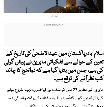
(فوٹو: فائل)
پاکستان میں عیدالاضحیٰ کی تاریخ کے
اسلام آباد:
تعین کے حوالے سے فلکیاتی ماہرین نے پیش گوئی
کی ہے، جس میں بتایا گیا ہے کہ ذوالحج کا چاند
کب نظر آنے کی توقع ہے۔
ماہرین کے مطابق 27 مئی کو ملک میں نیا قمری مہینہ شروع ہونے
کے آثار کم ہیں کیوں کہ اُس دن غروب آفتاب کے وقت چاند کی عمر
محض 11 گھنٹے ہوگی، جو رویت ہلال کے لیے ناکافی ہے۔