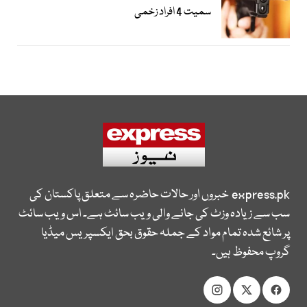
سمیت 4 افراد زخمی
express.pk
خبروں اور حالات حاضرہ سے متعلق پاکستان کی
سب سے زیادہ وزٹ کی جانے والی ویب سائٹ ہے۔ اس ویب سائٹ
پر شائع شدہ تمام مواد کے جملہ حقوق بحق ایکسپریس میڈیا
گروپ محفوظ ہیں۔