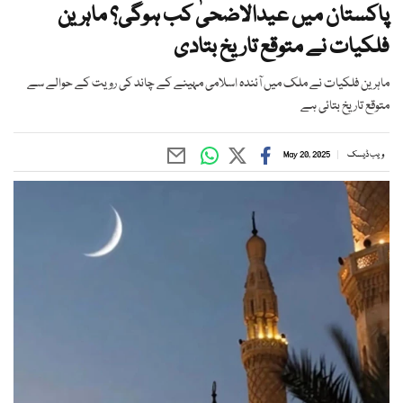
پاکستان میں عیدالاضحیٰ کب ہوگی؟ ماہرین
فلکیات نے متوقع تاریخ بتادی
ماہرین فلکیات نے ملک میں آئندہ اسلامی مہینے کے چاند کی رویت کے حوالے سے
متوقع تاریخ بتائی ہے
ویب ڈیسک
May 20, 2025