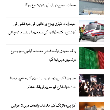
معطل، صبح دوبارہ آپریشن شروع ہوگا
حیدرآباد، کوٹری بیراج پر خاتون کی خودکشی کی
کوشش، رکشہ ڈرائیور کی سمجھداری نے جان بچا لی
پاک سعودی ترک دفاعی معاہدہ، کراچی سبز و سرخ
روشنیوں میں نہا گیا
میر رضا کیس، دوستوں نے نرسری کے مقام پر دھرنا
دے دیا، شارع فیصل پر ٹریفک متاثر
کراچی: فائرنگ کے مختلف واقعات میں 2 خواتین