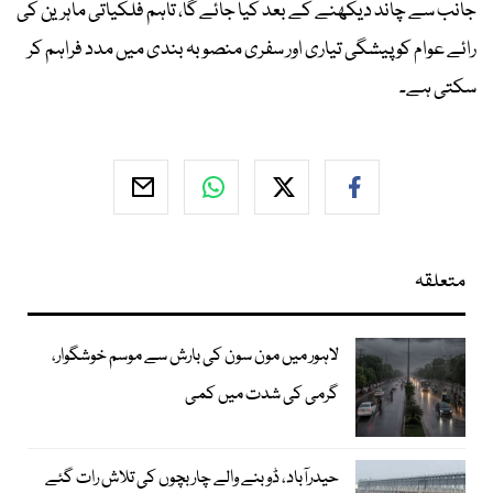
جانب سے چاند دیکھنے کے بعد کیا جائے گا، تاہم فلکیاتی ماہرین کی
رائے عوام کو پیشگی تیاری اور سفری منصوبہ بندی میں مدد فراہم کر
سکتی ہے۔
متعلقہ
لاہور میں مون سون کی بارش سے موسم خوشگوار،
گرمی کی شدت میں کمی
حیدرآباد، ڈوبنے والے چار بچوں کی تلاش رات گئے