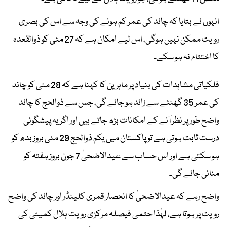
انہوں نے بتایا کہ چاند کی عمر کم ہونے کی وجہ سے اس کی بصری
رویت ممکن نہیں ہوگی، اس لیے امکان ہے کہ 27 مئی کو ذوالقعدہ
کا اختتام نہ ہو سکے۔
فلکیاتی مشاہدات کی بنیاد پر ماہرین کا کہنا ہے کہ 28 مئی کو چاند
کی عمر 35 گھنٹے سے زائد ہو جائے گی، جس سے ذوالحج کا چاند
واضح طور پر نظر آنے کے امکانات بڑھ جاتے ہیں اور اگر یہ پیشگوئی
درست ثابت ہوتی ہے تو پاکستان میں یکم ذوالحج 29 مئی بروز بدھ کو
ہو سکتی ہے اور اس حساب سے عیدالاضحیٰ 7 جون بروز ہفتہ کو
منائی جائے گی۔
واضح رہے کہ عیدالاضحیٰ کا انحصار قمری کلینڈر اور چاند کی واضح
رویت پر ہوتا ہے، لہٰذا حتمی فیصلہ مرکزی رویت ہلال کمیٹی کی