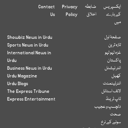
ایکسپریس
ضابطہ
Privacy
Contact
کے بارے
اخلاق
Policy
Us
میں
صفحۂ اول
Showbiz News in Urdu
تازہ ترین
Sports News in Urdu
غزہ لہو لہو
International News in
پاکستان
Urdu
انٹر نیشنل
Business News in Urdu
کھیل
Urdu Magazine
انٹرٹینمنٹ
Urdu Blogs
لائف اسٹائل
The Express Tribune
ٹاپ ٹرینڈ
Express Entertainment
دلچسپ و عجیب
صحت
سونے کے نرخ