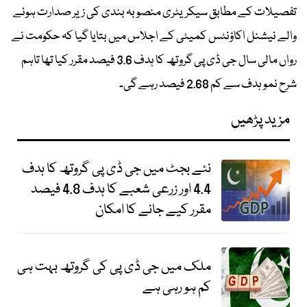
تفصیلات کے مطابق سیکریٹری منصوبہ بندی کی زیر صدارت ہونے
والے نیشنل اکاؤنٹس کمیٹی کے اجلاس میں بتایا گیا کہ حکومت نے
رواں مالی سال جی ڈی پی گروتھ کا ہدف 3.6 فیصد مقرر کیا تھا تاہم
شرح نمو ہدف سے کم 2.68 فیصد رہے گی۔
مزید پڑھیں
نئے بجٹ میں جی ڈی پی گروتھ کا ہدف
4.4 اور زرعی شعبے کا ہدف 4.8 فیصد
مقرر کیے جانے کا امکان
ملک میں جی ڈی پی کی گروتھ بہت ہی
کم ہو رہی ہے