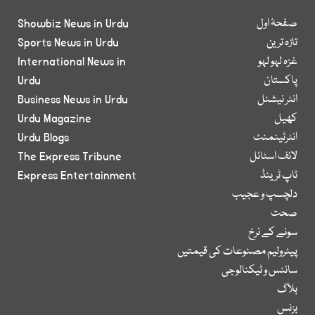
صفحۂ اول
Showbiz News in Urdu
تازہ ترین
Sports News in Urdu
غزہ لہو لہو
International News in
پاکستان
Urdu
انٹر نیشنل
Business News in Urdu
کھیل
Urdu Magazine
انٹرٹینمنٹ
Urdu Blogs
لائف اسٹائل
The Express Tribune
ٹاپ ٹرینڈ
Express Entertainment
دلچسپ و عجیب
صحت
سونے کے نرخ
پیٹرولیم مصنوعات کی قیمتیں
سائنس و ٹیکنالوجی
بلاگ
بزنس