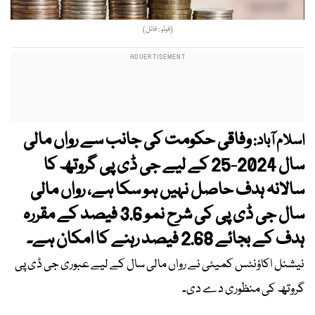
(فوٹو : فائل)
وفاقی حکومت کی جانب سے رواں مالی
اسلام آباد:
سال 2024-25 کے لیے جی ڈی پی گروتھ کا
سالانہ ہدف حاصل نہیں ہو سکا ہے، رواں مالی
سال جی ڈی پی کی شرح نمو 3.6 فیصد کے مقررہ
ہدف کے بجائے 2.68 فیصد رہنے کا امکان ہے۔
نیشنل اکاؤنٹس کمیٹی نے رواں مالی سال کے لیے عبوری جی ڈی پی
گروتھ کی منظوری دے دی۔