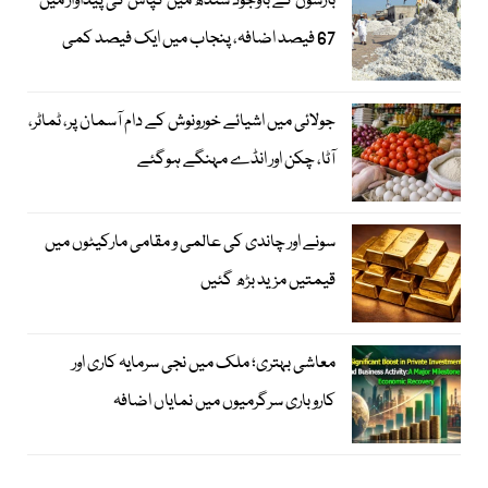
بارشوں کے باوجود سندھ میں کپاس کی پیداوار میں
67 فیصد اضافہ، پنجاب میں ایک فیصد کمی
جولائی میں اشیائے خورونوش کے دام آسمان پر، ٹماٹر،
آٹا، چکن اور انڈے مہنگے ہوگئے
سونے اور چاندی کی عالمی و مقامی مارکیٹوں میں
قیمتیں مزید بڑھ گئیں
معاشی بہتری؛ ملک میں نجی سرمایہ کاری اور
کاروباری سرگرمیوں میں نمایاں اضافہ