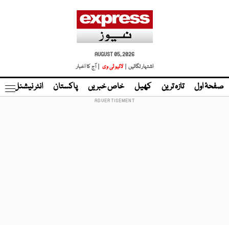
AUGUST 05, 2026
اشتہار لگائیں |
لائیو ٹی وی
| آج کا اخبار
صفحۂ اول
تازہ ترین
کھیل
خاص خبریں
پاکستان
انٹر نیشنل
ٹا