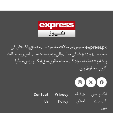
express.pk
خبروں اور حالات حاضرہ سے متعلق پاکستان کی
سب سے زیادہ وزٹ کی جانے والی ویب سائٹ ہے۔ اس ویب سائٹ
پر شائع شدہ تمام مواد کے جملہ حقوق بحق ایکسپریس میڈیا
گروپ محفوظ ہیں۔
ایکسپریس
ضابطہ
Privacy
Contact
کے بارے
اخلاق
Policy
Us
میں