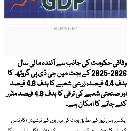
وفاقی حکومت کی جانب سے آئندہ مالی سال
2026-2025 کے بجٹ میں جی ڈی پی گروتھ کا
ہدف 4.4 فیصد، زرعی شعبے کا ہدف 4.8 فیصد
اور صنعتی شعبے کی ترقی کا ہدف 4.8 فیصد مقرر
کئے جانے کا امکان ہے۔
ایکسپریس نیوز کے مطابق بجٹ کی تیاریوں کے نیشینل اکاونٹس
کمیٹی کا اجلاس جبکہ اے پی سی سی کا اجلاس اگلے ہفتے ہوگا۔