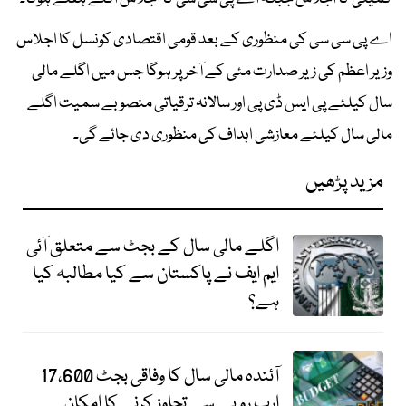
اے پی سی سی کی منظوری کے بعد قومی اقتصادی کونسل کا اجلاس
وزیر اعظم کی زیر صدارت مئی کے آخر پر ہوگا جس میں اگلے مالی
سال کیلئے پی ایس ڈی پی اور سالانہ ترقیاتی منصوبے سمیت اگلے
مالی سال کیلئے معازشی اہداف کی منظوری دی جائے گی۔
مزید پڑھیں
اگلے مالی سال کے بجٹ سے متعلق آئی
ایم ایف نے پاکستان سے کیا مطالبہ کیا
ہے؟
آئندہ مالی سال کا وفاقی بجٹ 17،600
ارب روپے سے تجاوز کرنے کا امکان