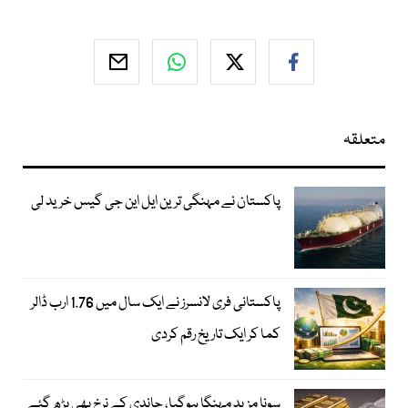
متعلقہ
پاکستان نے مہنگی ترین ایل این جی گیس خرید لی
پاکستانی فری لانسرز نے ایک سال میں 1.76 ارب ڈالر
کما کر ایک تاریخ رقم کردی
سونا مزید مہنگا ہوگیا، چاندی کے نرخ بھی بڑھ گئے