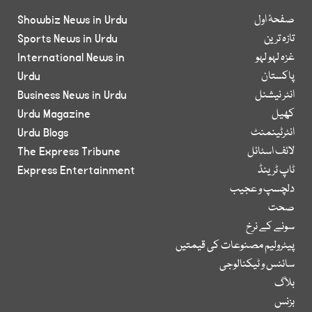
صفحۂ اول
Showbiz News in Urdu
تازہ ترین
Sports News in Urdu
غزہ لہو لہو
International News in
پاکستان
Urdu
انٹر نیشنل
Business News in Urdu
کھیل
Urdu Magazine
انٹرٹینمنٹ
Urdu Blogs
لائف اسٹائل
The Express Tribune
ٹاپ ٹرینڈ
Express Entertainment
دلچسپ و عجیب
صحت
سونے کے نرخ
پیٹرولیم مصنوعات کی قیمتیں
سائنس و ٹیکنالوجی
بلاگ
بزنس