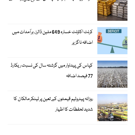
کرنٹ اکاؤنٹ خسارہ 649 ملین ڈالرز، برآمدات میں
اضافہ ناگزیر
کپاس کی پیداوار میں گزشتہ سال کی نسبت ریکارڈ
77 فیصد اضافہ
روزانہ پیٹرولیم قیمتوں کے تعین پر ٹینکر مالکان کا
شدید تحفظات کا اظہار