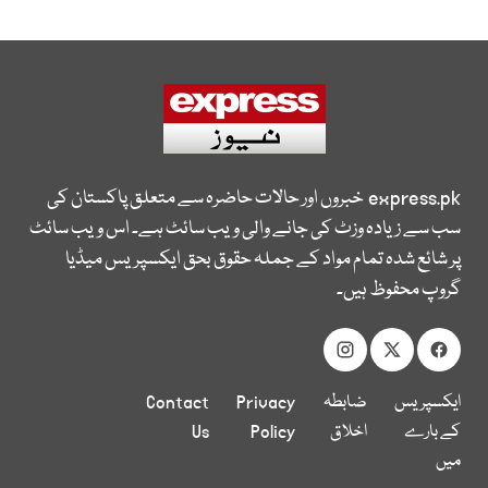
express.pk
خبروں اور حالات حاضرہ سے متعلق پاکستان کی
سب سے زیادہ وزٹ کی جانے والی ویب سائٹ ہے۔ اس ویب سائٹ
پر شائع شدہ تمام مواد کے جملہ حقوق بحق ایکسپریس میڈیا
گروپ محفوظ ہیں۔
ایکسپریس
ضابطہ
Privacy
Contact
کے بارے
اخلاق
Policy
Us
میں