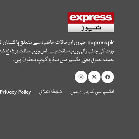
express.pk
خبروں اور حالات حاضرہ سے متعلق پاکستان 
وزٹ کی جانے والی ویب سائٹ ہے۔ اس ویب سائٹ پر شائع شدہ
جملہ حقوق بحق ایکسپریس میڈیا گروپ محفوظ ہیں۔
ایکسپریس کے بارے میں
ضابطہ اخلاق
Privacy Policy