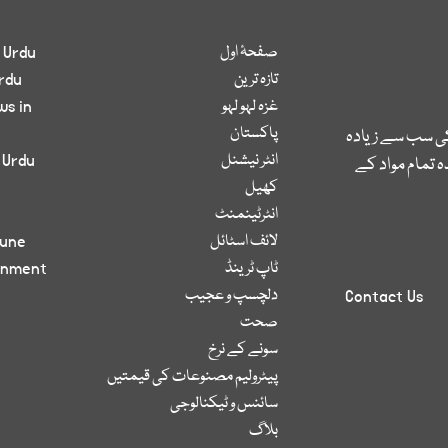
صفحۂ اول
 Urdu
تازہ ترین
rdu
غزہ لہو لہو
ws in
پاکستان
کی سب سے زیادہ
انٹر نیشنل
 Urdu
 تمام مواد کے
کھیل
انٹرٹینمنٹ
لائف اسٹائل
bune
ٹاپ ٹرینڈ
inment
دلچسپ و عجیب
Contact Us
صحت
سونے کے نرخ
پیٹرولیم مصنوعات کی قیمتیں
سائنس و ٹیکنالوجی
بلاگ