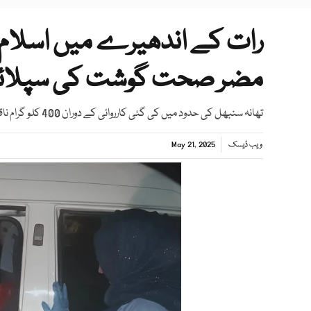
رات کے اندھیرے میں اسلام 
مضر صحت گوشت کی سپلائی
تھانہ سنبھل کی حدود میں کی گئی کارروائی کے دوران 400 کلو گرام ناقص اور بدبودار گوشت برآمد
ویب ڈیسک
May 21, 2025