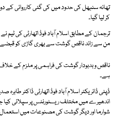
کر لیا گیا۔
من سے زائد ناقص گوشت سے بھری گاڑی کو قبضے میں
ناقص و بدبودار گوشت کی فراہمی پر ملزم کے خلاف 
ہے۔
ڈپٹی ڈائریکٹر اسلام آباد فوڈ اتھارٹی ڈاکٹر طاہرہ 
اندھیرے میں مختلف ریسٹورنٹس پر سپلائی کیا جان
شوارما اور دیگر گوشت کی مصنوعات میں استعمال ہو