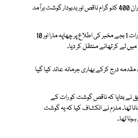
تھانہ سنبھل کی حدود میں کی گئی کارروائی کے دوران 400 کلو گرام ناقص اور بدبودار گوشت برآمد
ترجمان کے مطابق اسلام آباد فوڈ اتھارٹی کی ٹیم نے رات 1 بجے مخبر کی اطلاع پر چھاپہ مارا اور 10
 لے کر تھانے منتقل کر دیا۔
مقدمہ درج کرکے بھاری جرمانہ عائد کیا گیا
صدیق نے بتایا کہ ناقص گوشت کو رات کے
ا تھا۔ ملزم نے انکشاف کیا کہ یہ گوشت
نا تھا۔