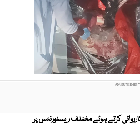
 کارروائی کرتے ہوئے مختلف ریسٹورنٹس پر