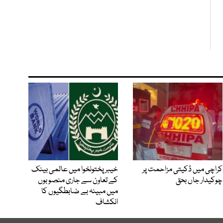
کراچی میں ڈکیتی مزاحمت پر
خیبرپختونخوا میں عالمی بینک
چوکیدار جاں بحق
کے تعاون سے جاری منصوبوں
میں مبینہ بے ضابطگیوں کا
انکشاف