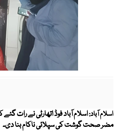
اسلام آباد فوڈ اتھارٹی نے رات گئے
اسلام آباد:
مضر صحت گوشت کی سپلائی ناکام بنا دی۔