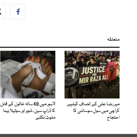
متعلقہ
میر رضا علی کے انصاف کیلیے
لاہور میں 40 سالہ خاتون کے قتل
کراچی میں سول سوسائٹی کا
کا ڈراپ سین، شوہر اور سوتیلا بیٹا
احتجاج
ملوث نکلے