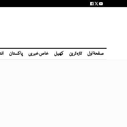
صفحۂ اول
تازہ ترین
کھیل
خاص خبریں
پاکستان
انٹ