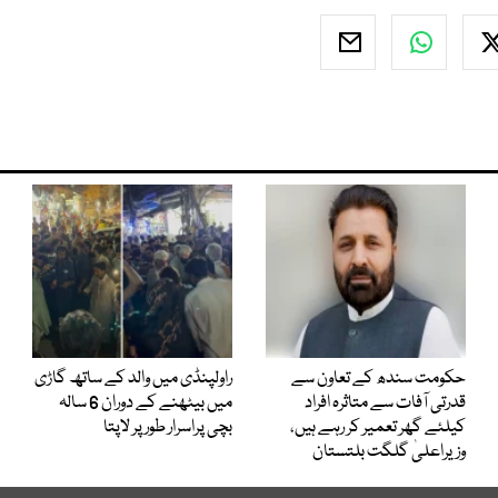
حکومت سندھ کے تعاون سے
راولپنڈی میں والد کے ساتھ گاڑی
قدرتی آفات سے متاثرہ افراد
میں بیٹھنے کے دوران 6 سالہ
کیلئے گھر تعمیر کر رہے ہیں،
بچی پراسرار طور پر لاپتا
وزیراعلیٰ گلگت بلتستان