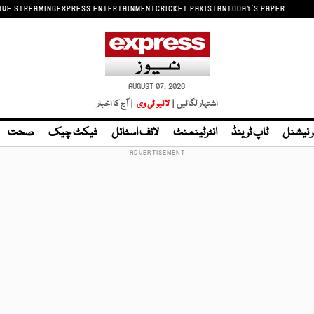
IVE STREAMING
EXPRESS ENTERTAINMENT
CRICKET PAKISTAN
TODAY'S PAPER
AUGUST 07, 2026
اشتہار لگائیں |
لائیو ٹی وی
| آج کا اخبار
ر نیشنل
ٹاپ ٹرینڈ
انٹرٹینمنٹ
لائف اسٹائل
فیکٹ چیک
صحت