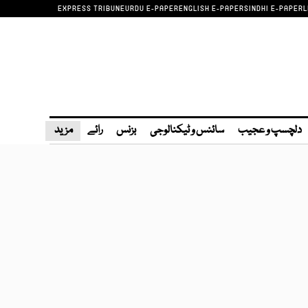
EXPRESS TRIBUNE
URDU E-PAPER
ENGLISH E-PAPER
SINDHI E-PAPER
L
دلچسپ و عجیب
سائنس و ٹیکنالوجی
بزنس
رائے
مزید