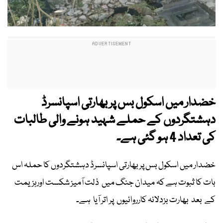
خضدار میں اسکول بس پر بھارتی اسپانسرڈ
دہشتگردوں کے حملے شہید ہونے والی طالبات
کی تعداد 4 ہو گئی ہے۔
خضدار میں اسکول بس پر بھارتی اسپانسرڈ دہشتگردوں کا حملہ اس
بات کا ثبوت ہے کہ میدان جنگ میں ذلت آمیز شکست اورہزیمت
کے بعد بھارت بزدلانہ کارروائیوں پر اتر آیا ہے۔