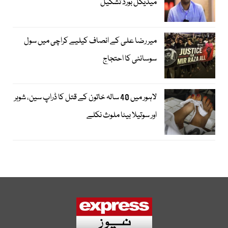
میڈیکل بورڈ تشکیل
میر رضا علی کے انصاف کیلیے کراچی میں سول
سوسائٹی کا احتجاج
لاہور میں 40 سالہ خاتون کے قتل کا ڈراپ سین، شوہر
اور سوتیلا بیٹا ملوث نکلے