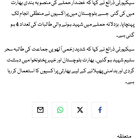
سیکیورٹی ذرائع نے کہا کہ خضدار حملے کی منصوبہ بندی بھارت
میں کی گئی جسے بلوچستان میں پراکسیوں نے منطقی انجام تک
پہنچایا، بزدلانہ حملے میں شہید ہونے والی طالبات کی تعداد 4 ہو
گئی ہے۔
سیکیورٹی ذرائع نے کہا کہ شدید زخمی آٹھویں جماعت کی طالبہ سحر
سلیم شہید ہو گئیں، بھارت بلوچستان اور خیبرپختونخوا میں دہشت
گردی اور بدامنی پھیلانے کے لیے بھارتی پراکسیوں کا استعمال کر رہا
ہے۔
متعلقہ