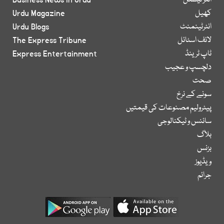
انٹر نیشنل
Business News in Urdu
کھیل
Urdu Magazine
انٹرٹینمنٹ
Urdu Blogs
لائف اسٹائل
The Express Tribune
ٹاپ ٹرینڈ
Express Entertainment
دلچسپ و عجیب
صحت
سونے کے نرخ
پیٹرولیم مصنوعات کی قیمتیں
سائنس و ٹیکنالوجی
بلاگ
بزنس
ویڈیوز
جرائم