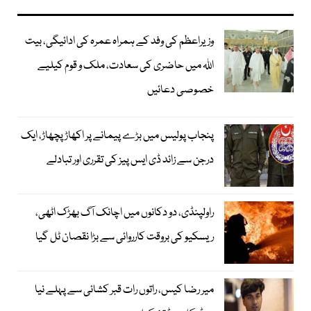
وزیراعظم کی وفد کے ہمراہ عمرہ کی ادائیگی، بیت
اللہ میں حاضری کی سعادت، ملک و قوم کیلیے
خصوصی دعائیں
پنجاب پولیس میں بڑے پیمانے پر اکھاڑ پچھاڑ، ایک
درجن سے زائد ڈی ایس پیز کی تقرری اور تبادلے
راولپنڈی، دو دکانوں میں اچانک آگ بھڑک اٹھی،
ریسکیو کی بروقت کارروائی سے بڑا نقصان ٹل گیا
میر رضا کیس، راتوں رات قبر کشائی سے پہلے نیا