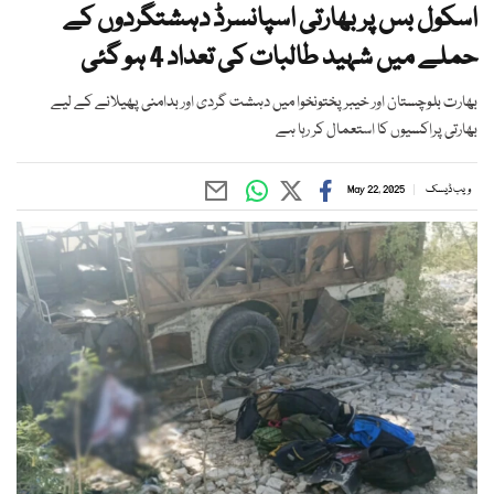
اسکول بس پر بھارتی اسپانسرڈ دہشتگردوں کے
حملے میں شہید طالبات کی تعداد 4 ہو گئی
بھارت بلوچستان اور خیبرپختونخوا میں دہشت گردی اور بدامنی پھیلانے کے لیے
بھارتی پراکسیوں کا استعمال کر رہا ہے
ویب ڈیسک
May 22, 2025