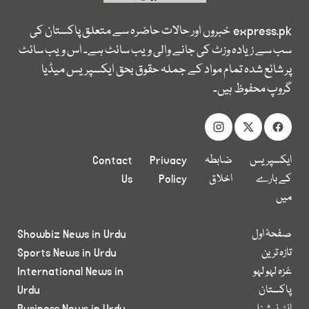
express.pk
خبروں اور حالات حاضرہ سے متعلق پاکستان کی
سب سے زیادہ وزٹ کی جانے والی ویب سائٹ ہے۔ اس ویب سائٹ
پر شائع شدہ تمام مواد کے جملہ حقوق بحق ایکسپریس میڈیا
گروپ محفوظ ہیں۔
ایکسپریس
ضابطہ
Privacy
Contact
کے بارے
اخلاق
Policy
Us
میں
صفحۂ اول
Showbiz News in Urdu
تازہ ترین
Sports News in Urdu
غزہ لہو لہو
International News in
پاکستان
Urdu