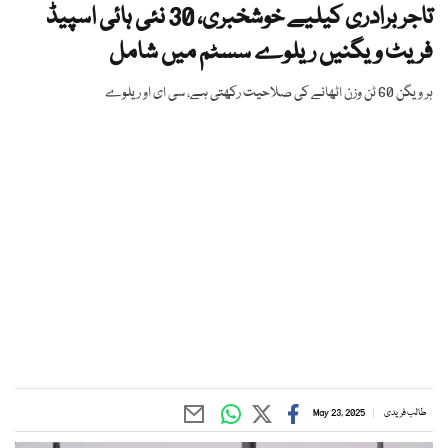
تاجر برادری کیلیے خوشخبری، 30 نئی ہائی اسپیڈ
فریٹ ویگنیں ریلوے سسٹم میں شامل
ہر ویگن 60 ٹن وزن اٹھانے کی صلاحیت رکھتی ہے، سی ای او ریلوے
طالب فریدی
May 23, 2025