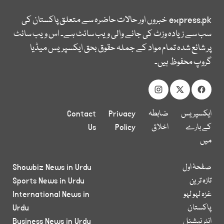
express.pk
خبروں اور حالات حاضرہ سے متعلق پاکستان کی
سب سے زیادہ وزٹ کی جانے والی ویب سائٹ ہے۔ اس ویب سائٹ
پر شائع شدہ تمام مواد کے جملہ حقوق بحق ایکسپریس میڈیا
گروپ محفوظ ہیں۔
ایکسپریس
ضابطہ
Privacy
Contact
کے بارے
اخلاق
Policy
Us
میں
صفحۂ اول
Showbiz News in Urdu
تازہ ترین
Sports News in Urdu
غزہ لہو لہو
International News in
پاکستان
Urdu
انٹر نیشنل
Business News in Urdu