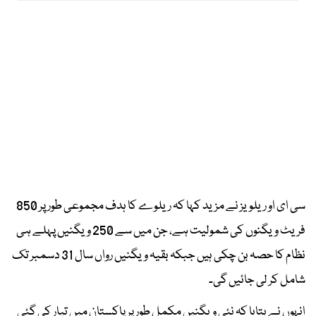
سی ای او ریلویز نے مزید کہا کہ ریلوے کا ہدف مجموعی طور پر 850
فریٹ ویگنوں کی شمولیت ہے، جن میں سے 250 ویگنیں پہلے ہی
نظام کا حصہ بن چکی ہیں جبکہ بقیہ ویگنیں رواں سال 31 دسمبر تک
شامل کر لی جائیں گی۔
انہوں نے بتایا کہ نئی ویگنیں مکمل طور پر پاکستان میں تیار کی گئی