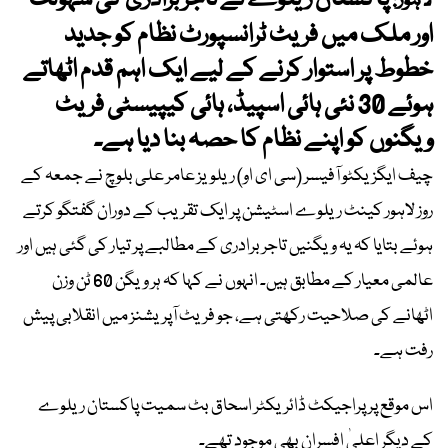
پاکستان ریلوے نے تاجر برادری کی سہولت
لاہور:
اور ملک میں فریٹ ٹرانسپورٹ نظام کو جدید
خطوط پر استوار کرنے کے لیے ایک اہم قدم اٹھاتے
ہوئے 30 نئی ہائی اسپیڈ، ہائی کیپیسٹی فریٹ
ویگنوں کو اپنے نظام کا حصہ بنا دیا ہے۔
چیف ایگزیکٹو آفیسر (سی ای او) ریلویز عامر علی بلوچ نے جمعہ کے
روز لاہور کینٹ ریلوے اسٹیشن پر ایک تقریب کے دوران گفتگو کرتے
ہوئے بتایا کہ یہ ویگنیں تاجر برادری کے مطالبے پر تیار کی گئی ہیں اور
عالمی معیار کے مطابق ہیں۔ انہوں نے کہا کہ ہر ویگن 60 ٹن وزن
اٹھانے کی صلاحیت رکھتی ہے، جو فریٹ آپریشنز میں انقلابی پیش
رفت ہے۔
اس موقع پر پراجیکٹ ڈائریکٹر اسحاق بٹ سمیت پاکستان ریلوے
کے دیگر اعلیٰ افسران بھی موجود تھے۔