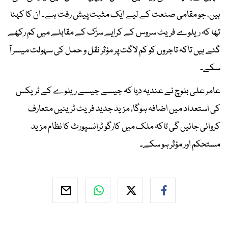
ہیں، جو مقامی صنعت کے لیے ایک مثبت پیش رفت ہے۔ ان کا کہنا
تھا کہ ریلوے فریٹ سروس کے کرایے سڑک کے مقابلے میں کم رکھے
گئے ہیں تاکہ تاجروں کو کم لاگت پر مؤثر نقل و حمل کی سہولت میسر آ
سکے۔
عامر علی بلوچ نے عندیہ دیا کہ جیسے جیسے ریلوے کے ٹریکس
کی استعداد میں اضافہ ہوگا، مزید جدید فریٹ ٹرینیں متعارف
کروائی جائیں گی تاکہ ملک میں کارگو ٹرانسپورٹ کا نظام مزید
مستحکم اور مؤثر ہو سکے۔