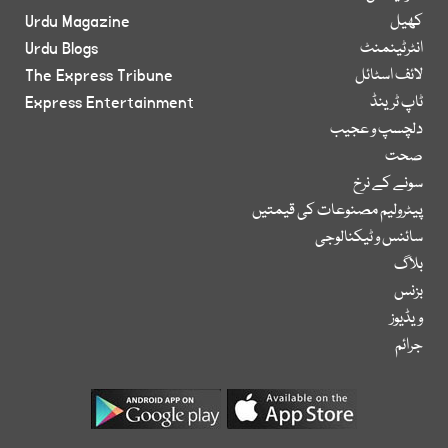
کھیل
Urdu Magazine
انٹرٹینمنٹ
Urdu Blogs
لائف اسٹائل
The Express Tribune
ٹاپ ٹرینڈ
Express Entertainment
دلچسپ و عجیب
صحت
سونے کے نرخ
پیٹرولیم مصنوعات کی قیمتیں
سائنس و ٹیکنالوجی
بلاگ
بزنس
ویڈیوز
جرائم