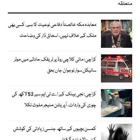
متعلقہ
معاہدہ مکہ خالصتاً دفاعی نوعیت کا ہے، کسی بھی
ملک کے خلاف نہیں، اسحاق ڈار کی وضاحت
کراچی: مائی کلاچی روڈ پر ٹریفک حادثے میں موٹر
سائیکل سوار نوجوان جاں بحق
کراچی: نجی بینک کے اے ٹی ایم سے 53 لاکھ کی
چوری کی واردات، آپریشن منیجر ملوث نکلا
کمسن بچیوں کے ساتھ جنسی زیادتی کی کوشش