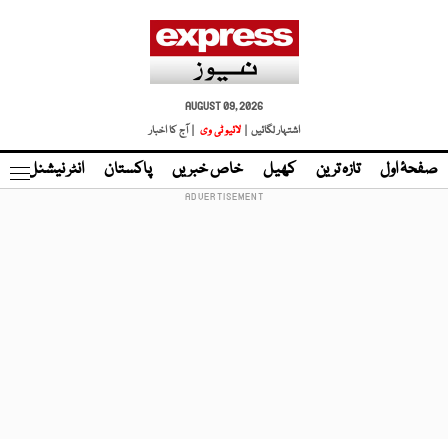
AUGUST 09, 2026
اشتہار لگائیں |
لائیو ٹی وی
| آج کا اخبار
صفحۂ اول
تازہ ترین
کھیل
خاص خبریں
پاکستان
انٹر نیشنل
ٹا