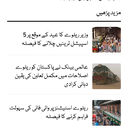
مزید پڑھیں
وزیر ریلوے کا عید کے موقع پر 5
اسپیشل ٹرینیں چلانے کا فیصلہ
عالمی بینک نے پاکستان کو ریلوے
اصلاحات میں مکمل تعاون کی یقین
دہانی کرادی
ریلوے اسٹیشنز پر وائی فائی کی سہولت
فراہم کرنے کا فیصلہ