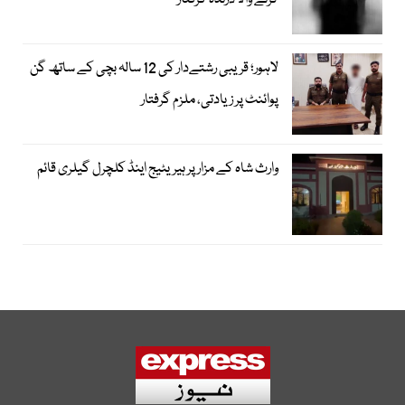
کرنے والا درندہ گرفتار
لاہور؛ قریبی رشتےدار کی 12 سالہ بچی کے ساتھ گن
پوائنٹ پر زیادتی، ملزم گرفتار
وارث شاہ کے مزار پر ہیریٹیج اینڈ کلچرل گیلری قائم