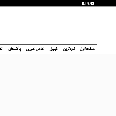
صفحۂ اول
تازہ ترین
کھیل
خاص خبریں
پاکستان
انٹ