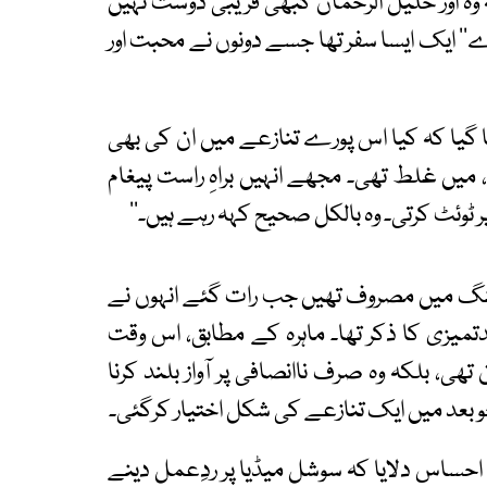
وہ اور خلیل الرحمان کبھی قریبی دوست نہیں
‘ ایک ایسا سفر تھا جسے دونوں نے محبت اور
یا کہ کیا اس پورے تنازعے میں ان کی بھی
، میں غلط تھی۔ مجھے انہیں براہِ راست پیغام
 ٹوئٹ کرتی۔ وہ بالکل صحیح کہہ رہے ہیں۔‘‘
شوٹنگ میں مصروف تھیں جب رات گئے انہوں نے
یزی کا ذکر تھا۔ ماہرہ کے مطابق، اس وقت
تھی، بلکہ وہ صرف ناانصافی پر آواز بلند کرنا
و بعد میں ایک تنازعے کی شکل اختیار کرگئی۔
یں احساس دلایا کہ سوشل میڈیا پر ردِعمل دینے