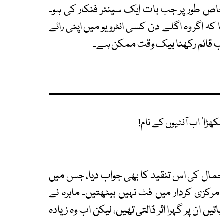
خاص طور پر جب بات ایک سینئر فنکار کی ہو۔
 کہ اگر وہ اگلے دن کسی انٹرویو میں اپنی رائے
 ادب قائم رکھنا بیک وقت ممکن ہے۔
کھڑا‘ اب آنٹیوں کے نام!
 جمال کی اس تنقید کا بھی جواب دیا، جس میں
مرکزی کردار میں فٹ نہیں بیٹھتیں۔ ماہرہ نے
ں ان پر گہرا اثر ڈالتی تھیں، لیکن اب وہ زیادہ