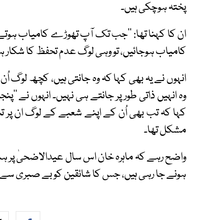
پختہ ہوچکی ہیں۔
ان کا کہنا تھا: ’’جب تک آپ تھوڑے کامیاب ہوتے
کامیاب ہوجائیں، تو وہی لوگ عدم تحفظ کا شکار ہ
انہوں نے یہ بھی کہا کہ وہ جانتی ہیں، کچھ لوگ اُ
وہ انہیں ذاتی طور پر جانتے ہی نہیں۔ انہوں نے ’’پ
کہا کہ تب بھی اُن کے اپنے شعبے کے لوگ ان پر تن
مشکل تھا۔
واضح رہے کہ ماہرہ خان اس سال عیدالاضحیٰ پر ہمای
ہونے جا رہی ہیں، جس کا شائقین کو بے صبری سے ا