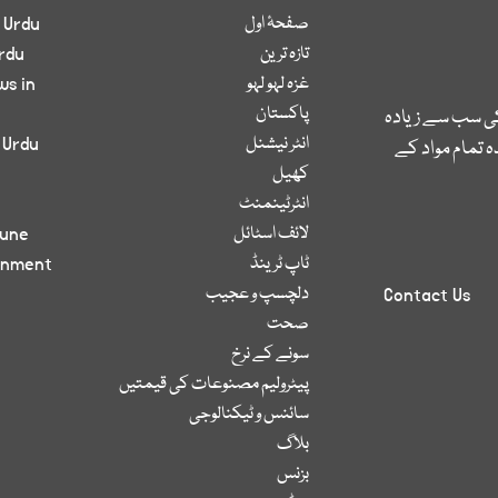
صفحۂ اول
 Urdu
تازہ ترین
rdu
غزہ لہو لہو
ws in
پاکستان
کی سب سے زیادہ
انٹر نیشنل
 Urdu
 تمام مواد کے
کھیل
انٹرٹینمنٹ
لائف اسٹائل
bune
ٹاپ ٹرینڈ
inment
دلچسپ و عجیب
Contact Us
صحت
سونے کے نرخ
پیٹرولیم مصنوعات کی قیمتیں
سائنس و ٹیکنالوجی
بلاگ
بزنس