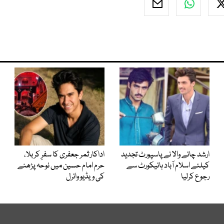
ارشد چائے والا نے پاسپورٹ تجدید
اداکار ثمر جعفری کا سفرِ کربلا،
کیلئے اسلام آباد ہائیکورٹ سے
حرم امام حسین میں نوحہ پڑھنے
رجوع کرلیا
کی ویڈیو وائرل