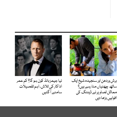
ہرش وردھن اور سنجیدہ شیخ ایک
نیا جیمز بانڈ کون ہو گا؟ کم عمر
ساتھ چھٹیاں منا رہے ہیں؟
اداکار کی تلاش، اہم تفصیلات
مماثل تصاویر نے ڈیٹنگ کی
سامنے آگئیں
افواہیں بڑھا دیں