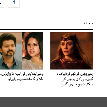
متعلقہ
اپنے بچوں کو کھو کر دنیا تباہ
وجے تھلاپتی کی اہلیہ کا بڑا یوٹرن،
کرنے والی ’دی ایونجرز‘ کی
طلاق کا مقدمہ واپس لے لیا
اسکارلٹ وچ ماں بن گئیں