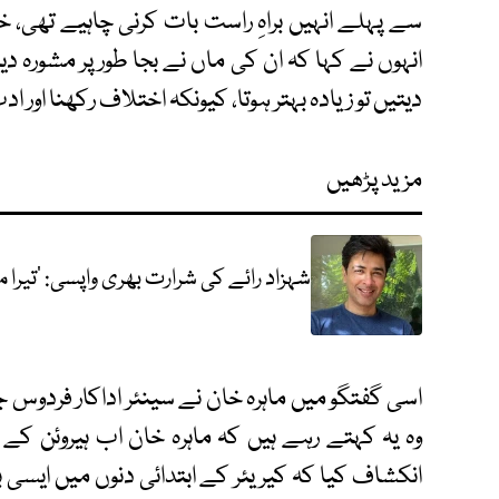
سے پہلے انہیں براہِ راست بات کرنی چاہیے تھی، 
انہوں نے کہا کہ ان کی ماں نے بجا طور پر مشورہ دیا
دیتیں تو زیادہ بہتر ہوتا، کیونکہ اختلاف رکھنا اور
مزید پڑھیں
شہزاد رائے کی شرارت بھری واپسی: ’تیرا م
اسی گفتگو میں ماہرہ خان نے سینئر اداکار فردوس
وہ یہ کہتے رہے ہیں کہ ماہرہ خان اب ہیروئن کے 
انکشاف کیا کہ کیریئر کے ابتدائی دنوں میں ایسی باتی