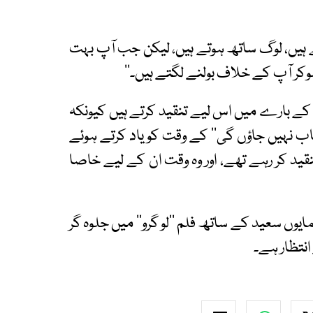
 ہیں، لوگ ساتھ ہوتے ہیں، لیکن جب آپ بہت
وکر آپ کے خلاف بولنے لگتے ہیں۔‘‘
ن کے بارے میں اس لیے تنقید کرتے ہیں کیونکہ
نجاب نہیں جاؤں گی‘‘ کے وقت کو یاد کرتے ہوئے
قید کر رہے تھے، اور وہ وقت ان کے لیے خاصا
وں سعید کے ساتھ فلم ’’لو گرو‘‘ میں جلوہ گر
نتظار ہے۔