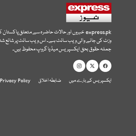
express.pk
خبروں اور حالات حاضرہ سے متعلق پاکستان 
وزٹ کی جانے والی ویب سائٹ ہے۔ اس ویب سائٹ پر شائع شدہ
جملہ حقوق بحق ایکسپریس میڈیا گروپ محفوظ ہیں۔
ایکسپریس کے بارے میں
ضابطہ اخلاق
Privacy Policy