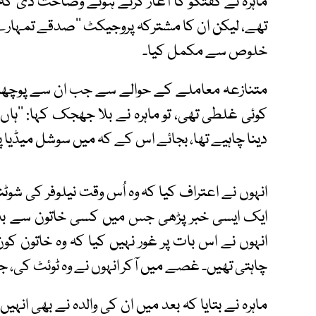
ماہرہ نے گفتگو کا آغاز کرتے ہوئے وضاحت دی کہ 
تھے، لیکن ان کا مشترکہ پروجیکٹ ’’صدقے تمہارے‘
خلوص سے مکمل کیا۔
متنازعہ معاملے کے حوالے سے جب ان سے پوچھا گ
کوئی غلطی تھی، تو ماہرہ نے بلا جھجک کہا: ’’ہاں
دینا چاہیے تھا، بجائے اس کے کہ میں سوشل میڈیا پر
انہوں نے اعتراف کیا کہ وہ اُس وقت نیلوفر کی 
ایک ایسی خبر پڑھی جس میں کسی خاتون سے بدتم
انہوں نے اس بات پر غور نہیں کیا کہ وہ خاتون کون 
چاہتی تھیں۔ غصے میں آکر انہوں نے وہ ٹوئٹ کی، ج
ماہرہ نے بتایا کہ بعد میں ان کی والدہ نے بھی انہ