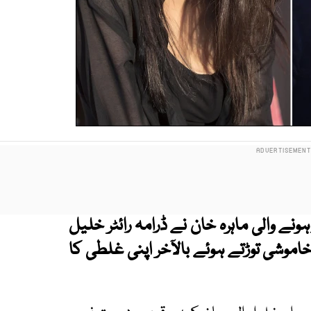
ونے والی ماہرہ خان نے ڈرامہ رائٹر خلیل
اموشی توڑتے ہوئے بالآخر اپنی غلطی کا