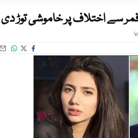
قمر سے اختلاف پر خاموشی توڑ دی
یا