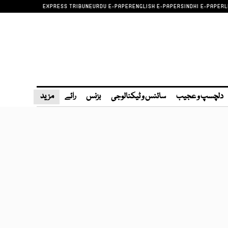
EXPRESS TRIBUNE
URDU E-PAPER
ENGLISH E-PAPER
SINDHI E-PAPER
L
دلچسپ و عجیب
سائنس و ٹیکنالوجی
بزنس
رائے
مزید