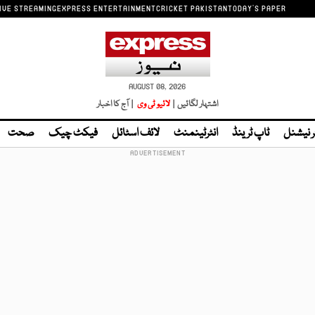
IVE STREAMING
EXPRESS ENTERTAINMENT
CRICKET PAKISTAN
TODAY'S PAPER
AUGUST 08, 2026
اشتہار لگائیں |
لائیو ٹی وی
| آج کا اخبار
ر نیشنل
ٹاپ ٹرینڈ
انٹرٹینمنٹ
لائف اسٹائل
فیکٹ چیک
صحت