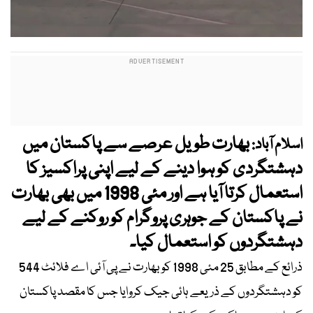
بھارت طویل عرصے سے پاکستان میں
اسلام آباد:
دہشتگردی کو ہوا دینے کے لیے اپنی پراکسیز کا
استعمال کرتا آیا ہے اور مئی 1998 میں بھی بھارت
نے پاکستان کے جوہری پروگرام کو روکنے کے لیے
دہشتگردوں کو استعمال کیا۔
ذرائع کے مطابق 25 مئی 1998 کو بھارت نے پی آئی اے فلائٹ 544
کو دہشتگردوں کے ذریعے ہائی جیک کروایا جس کا مقصد پاکستان