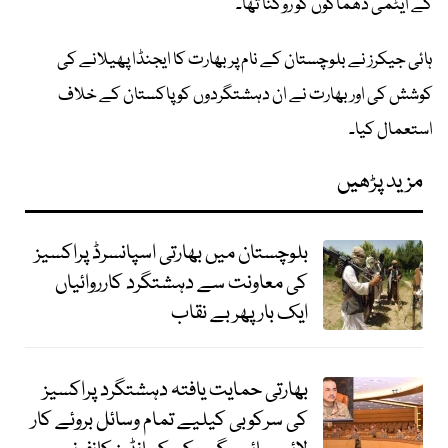
کے ایٹمی دھماکوں کو روکنا تھا۔
ہائی جیکرز نے بلوچستان کے نام پر بھارت کا ایجنڈا پھیلانے کی
کوشش کی اور بھارت نے ان دہشتگردوں کو پاکستان کے خلاف
استعمال کیا۔
مزید پڑھیں
بلوچستان میں بھارتی اسپانسرڈ پراکسیز
کی معاونت سے دہشتگرد کارروائیاں
ایک بار پھر بے نقاب
بھارتی حمایت یافتہ دہشتگرد پراکسیز
کی سرکوبی کیلیے تمام وسائل بروئے کار