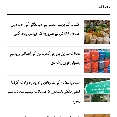
متعلقہ
اگست کے پہلے ہفتے ہی مہنگائی کی رفتار میں
اضافہ، 20 اشیائے ضروریہ کی قیمتیں بڑھ گئیں
عدالت نے ایل پی جی کمپنیوں کی اضافی پریمیم
وصولی فوری روک دی
انسانی اعضاء کی غیرقانونی خرید و فروخت؛ گرفتار
3غیر ملکی باشندوں کا ضمانت کیلیے عدالت سے
رجوع