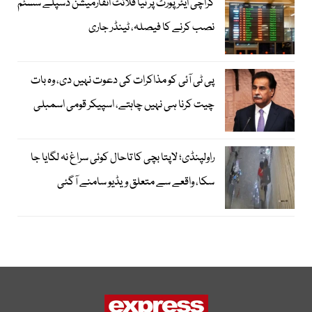
کراچی ایئرپورٹ پر نیا فلائٹ انفارمیشن ڈسپلے سسٹم
نصب کرنے کا فیصلہ، ٹینڈر جاری
پی ٹی آئی کو مذاکرات کی دعوت نہیں دی، وہ بات
چیت کرنا ہی نہیں چاہتے، اسپیکر قومی اسمبلی
راولپنڈی؛ لاپتا بچی کا تاحال کوئی سراغ نہ لگایا جا
سکا، واقعے سے متعلق ویڈیو سامنے آگئی