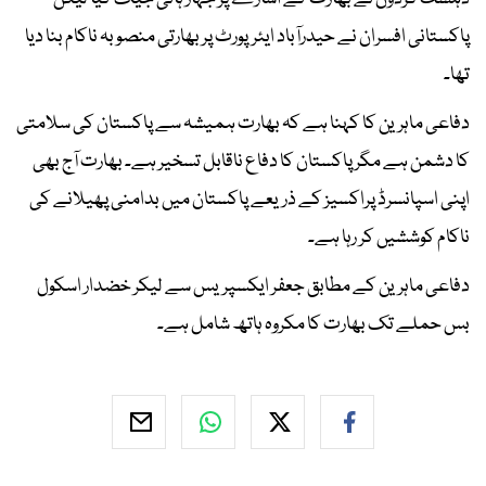
پاکستانی افسران نے حیدرآباد ایئرپورٹ پر بھارتی منصوبہ ناکام بنا دیا
تھا۔
دفاعی ماہرین کا کہنا ہے کہ بھارت ہمیشہ سے پاکستان کی سلامتی
کا دشمن ہے مگر پاکستان کا دفاع ناقابل تسخیر ہے۔ بھارت آج بھی
اپنی اسپانسرڈ پراکسیز کے ذریعے پاکستان میں بدامنی پھیلانے کی
ناکام کوششیں کر رہا ہے۔
دفاعی ماہرین کے مطابق جعفر ایکسپریس سے لیکر خضدار اسکول
بس حملے تک بھارت کا مکروہ ہاتھ شامل ہے۔