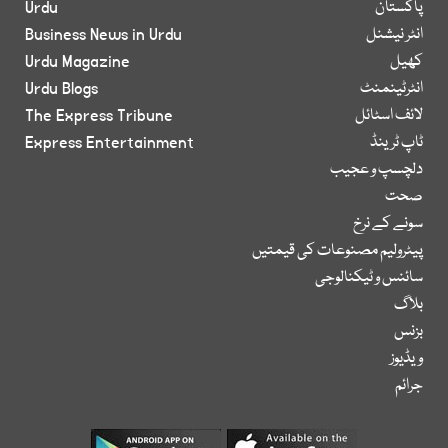
پاکستان
Urdu
انٹر نیشنل
Business News in Urdu
کھیل
Urdu Magazine
انٹرٹینمنٹ
Urdu Blogs
لائف اسٹائل
The Express Tribune
ٹاپ ٹرینڈ
Express Entertainment
دلچسپ و عجیب
صحت
سونے کے نرخ
پیٹرولیم مصنوعات کی قیمتیں
سائنس و ٹیکنالوجی
بلاگ
بزنس
ویڈیوز
جرائم