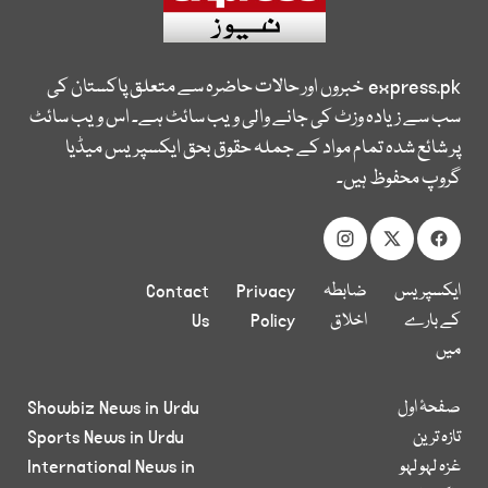
express.pk
خبروں اور حالات حاضرہ سے متعلق پاکستان کی
سب سے زیادہ وزٹ کی جانے والی ویب سائٹ ہے۔ اس ویب سائٹ
پر شائع شدہ تمام مواد کے جملہ حقوق بحق ایکسپریس میڈیا
گروپ محفوظ ہیں۔
ایکسپریس
ضابطہ
Privacy
Contact
کے بارے
اخلاق
Policy
Us
میں
صفحۂ اول
Showbiz News in Urdu
تازہ ترین
Sports News in Urdu
غزہ لہو لہو
International News in