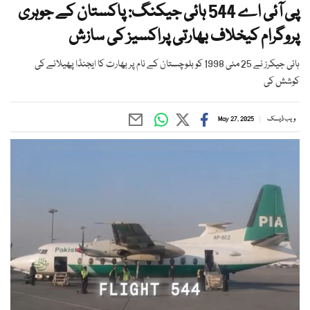
پی آئی اے 544 ہائی جیکنگ: پاکستان کے جوہری
پروگرام کیخلاف بھارتی پراکسیز کی سازش
ہائی جیکرز نے 25 مئی 1998 کو بلوچستان کے نام پر بھارت کا ایجنڈا پھیلانے کی
کوشش کی
ویب ڈیسک
May 27, 2025