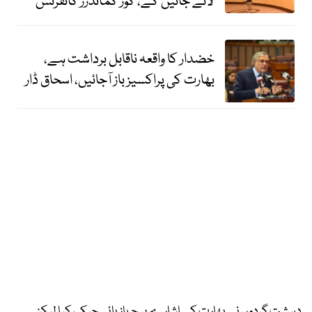
لائے جائیں گے، کور کمانڈرز کانفرنس
خضدار کا واقعہ ناقابل برداشت ہے،
بھارت کی پراکسیز باز آجائیں، اسحاق ڈار
دہشت گردوں نے بھارت کے اشارے پر جہاز ہائی جیک کیا لیکن