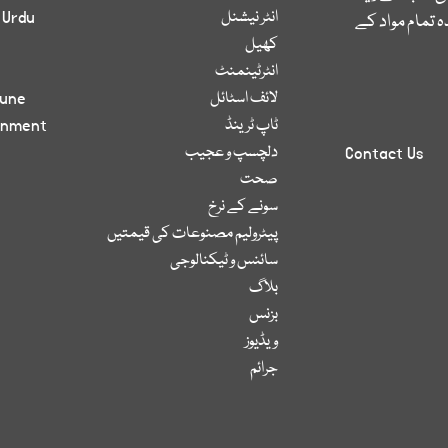
انٹر نیشنل
 Urdu
 تمام مواد کے
کھیل
انٹرٹینمنٹ
لائف اسٹائل
bune
ٹاپ ٹرینڈ
inment
دلچسپ و عجیب
Contact Us
صحت
سونے کے نرخ
پیٹرولیم مصنوعات کی قیمتیں
سائنس و ٹیکنالوجی
بلاگ
بزنس
ویڈیوز
جرائم