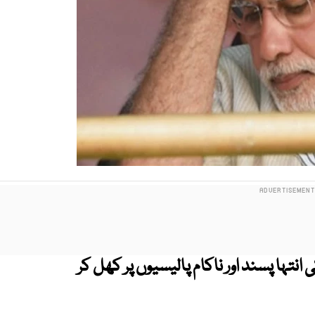
انتہا پسند اور ناکام پالیسیوں پر کھل کر