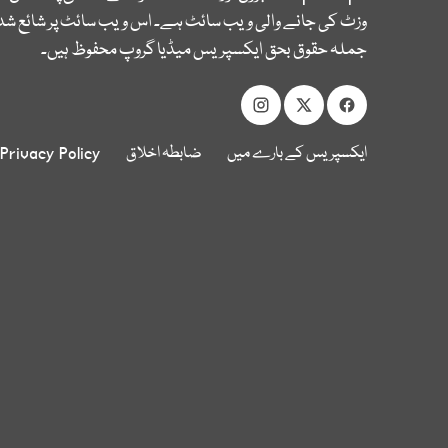
وزٹ کی جانے والی ویب سائٹ ہے۔ اس ویب سائٹ پر شائع شدہ
جملہ حقوق بحق ایکسپریس میڈیا گروپ محفوظ ہیں۔
ایکسپریس کے بارے میں
ضابطہ اخلاق
Privacy Policy