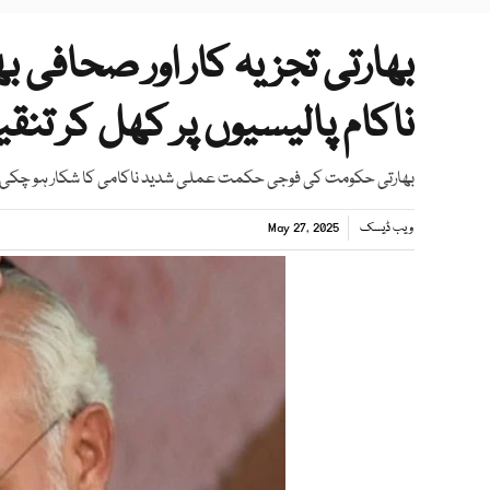
بھارتی تجزیہ کار اور صحافی ب
ناکام پالیسیوں پر کھل کر تنق
بھارتی حکومت کی فوجی حکمت عملی شدید ناکامی کا شکار ہو چکی ہے
ویب ڈیسک
May 27, 2025