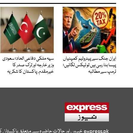
ایران جنگ سے پیٹرولیم کمپنیاں
سہہ ملکی دفاعی اتحاد؛ سعودی
پیسا بنا رہی ہیں تو ٹیکس لگائیں؛
وزیر خارجہ اور ترک صدر کا
ٹرمپ سے مطالبہ
خیرمقدم، پاکستان کا شکریہ
express.pk
خبروں اور حالات حاضرہ سے متعلق پاکستان 