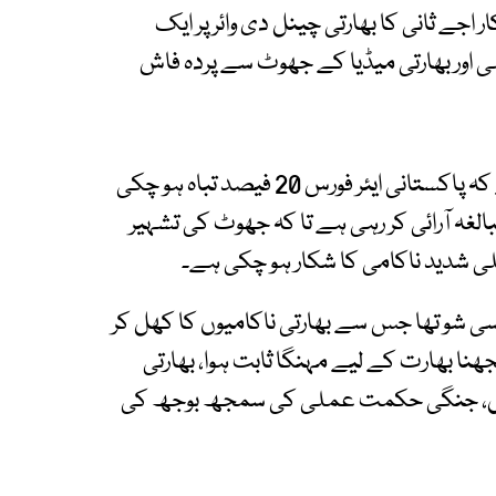
 اجے ثانی کا بھارتی چینل دی وائر پر ایک
ہلی اور بھارتی میڈیا کے جھوٹ سے پردہ فاش
کرن تھاپر نے سوال کیا کہ بھارتی میڈیا کا دعویٰ ہے کہ پاکستانی ایئر فورس 20 فیصد تباہ ہو چکی
الغہ آرائی کر رہی ہے تا کہ جھوٹ کی تشہیر
شدید ناکامی کا شکار ہو چکی ہے۔
ی شو تھا جس سے بھارتی ناکامیوں کا کھل کر
ا بھارت کے لیے مہنگا ثابت ہوا، بھارتی
ی گئیں، جنگی حکمت عملی کی سمجھ بوجھ کی