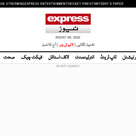
IVE STREAMING
EXPRESS ENTERTAINMENT
CRICKET PAKISTAN
TODAY'S PAPER
AUGUST 08, 2026
اشتہار لگائیں |
لائیو ٹی وی
| آج کا اخبار
ر نیشنل
ٹاپ ٹرینڈ
انٹرٹینمنٹ
لائف اسٹائل
فیکٹ چیک
صحت