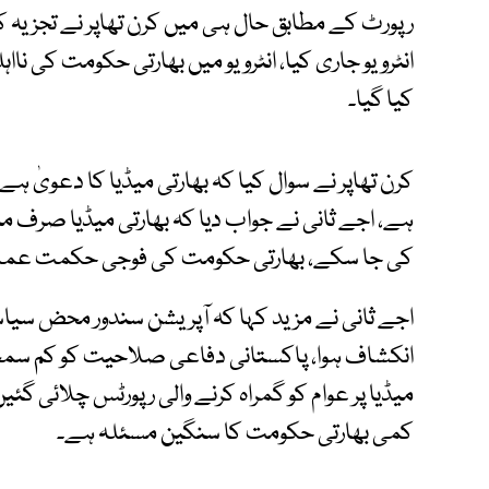
رپورٹ کے مطابق حال ہی میں کرن تھاپر نے تجزیہ کار
انٹرویو جاری کیا، انٹرویو میں بھارتی حکومت کی ناا
کیا گیا۔
ہے، اجے ثانی نے جواب دیا کہ بھارتی میڈیا صرف مب
کی جا سکے، بھارتی حکومت کی فوجی حکمت عملی 
اجے ثانی نے مزید کہا کہ آپریشن سندور محض سیاس
انکشاف ہوا، پاکستانی دفاعی صلاحیت کو کم سمجھن
میڈیا پر عوام کو گمراہ کرنے والی رپورٹس چلائ
کمی بھارتی حکومت کا سنگین مسئلہ ہے۔