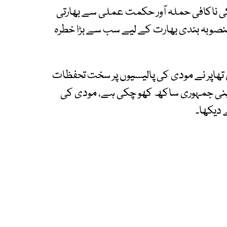
 کی ناکافی حملہ آور حکمت عملی سے بھارتی
وبہ بندی بھارت کے لیے سب سے بڑا خطرہ
 تھاپر نے مودی کی پالیسیوں پر سخت تحفظات
پر اپنی جمہوری ساکھ کھو چکی ہے، مودی کی
 دیکھا۔