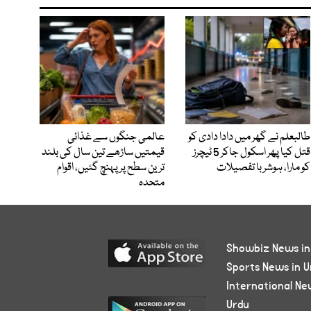
طالبعلم نے گھر میں دادا دادی کو
عالمی جنگوں سے غذائی
قتل کیا پھر اسکول جاکر 5 ٹیچرز
قیمتیں ساڑھے تین سال کی بلند
کو مارا، ہوشربا تفصیلات
ترین سطح پر پہنچ گئیں، اقوام
متحدہ
Showbiz News in
Sports News in U
International Ne
Urdu