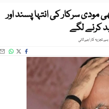
ھی مودی سرکار کی انتہا پسند اور
ید کرنے لگے
،تجزیہ کار اجے ثانی