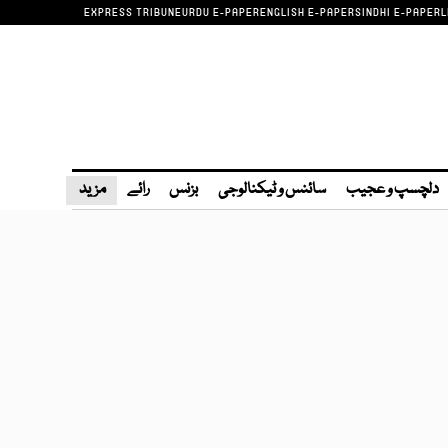
EXPRESS TRIBUNE
URDU E-PAPER
ENGLISH E-PAPER
SINDHI E-PAPER
L
دلچسپ و عجیب
سائنس و ٹیکنالوجی
بزنس
رائے
مزید