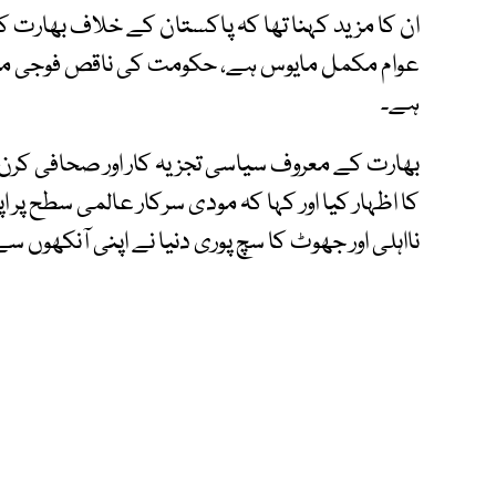
ان کا مزید کہنا تھا کہ پاکستان کے خلاف بھارت
عوام مکمل مایوس ہے، حکومت کی ناقص فوجی منص
ہے۔
بھارت کے معروف سیاسی تجزیہ کار اور صحافی کرن
کا اظہار کیا اور کہا کہ مودی سرکار عالمی سطح 
نااہلی اور جھوٹ کا سچ پوری دنیا نے اپنی آنکھوں سے