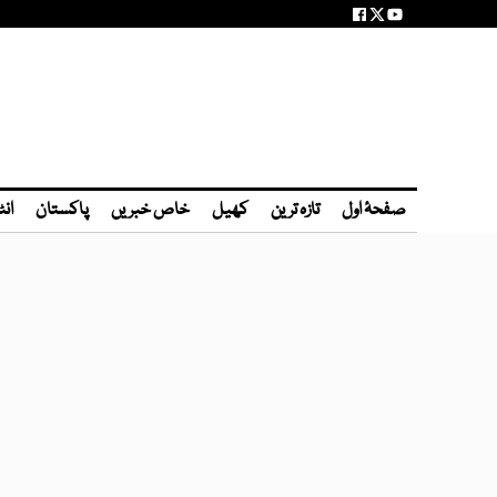
صفحۂ اول
تازہ ترین
کھیل
خاص خبریں
پاکستان
انٹ