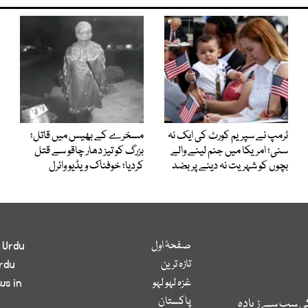
ٹرمپ نے سپریم کورٹ کی ایک نہ
مسخرے کے بھیس میں قاتل؛
سنی؛ امریکا میں جنم لینے والے
بزرگ کو تیز دھار چاقو سے قتل
بچوں کو شہریت نہ دینے پر بضد
کردیا؛ خوفناک ویڈیو وائرل
صفحۂ اول
 Urdu
تازہ ترین
rdu
غزہ لہو لہو
ws in
پاکستان
کی سب سے زیادہ