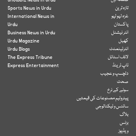
صفحۂ اول
Showbiz News in Urdu
تازہ ترین
Sports News in Urdu
غزہ لہو لہو
International News in
پاکستان
Urdu
انٹر نیشنل
Business News in Urdu
کھیل
Urdu Magazine
انٹرٹینمنٹ
Urdu Blogs
لائف اسٹائل
The Express Tribune
ٹاپ ٹرینڈ
Express Entertainment
دلچسپ و عجیب
صحت
سونے کے نرخ
پیٹرولیم مصنوعات کی قیمتیں
سائنس و ٹیکنالوجی
بلاگ
بزنس
ویڈیوز