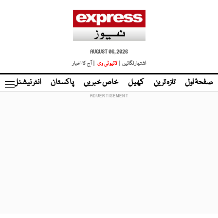
AUGUST 06, 2026
اشتہار لگائیں |
لائیو ٹی وی
| آج کا اخبار
صفحۂ اول
تازہ ترین
کھیل
خاص خبریں
پاکستان
انٹر نیشنل
ٹا