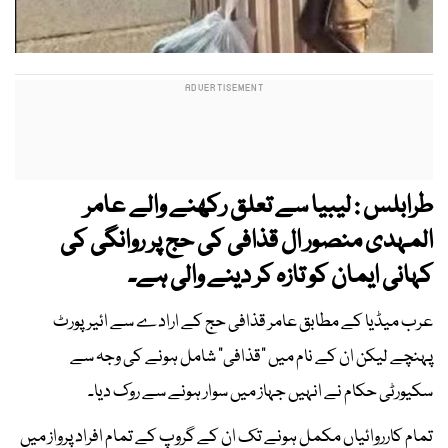
طرابلس : لیبیا سے تعلق رکھنے والے عامر
المہدی منصور ال قذافی کی حج پر روانگی کی
کہانی ایمان کو تازہ کر دینے والی ہے۔
عرب میڈیا کے مطابق عامر قذافی حج کے ارادے سے ائیرپورٹ
پہنچے لیکن ان کے نام میں "قذافی" شامل ہونے کی وجہ سے
سکیورٹی حکام نے انہیں جہاز میں سوار ہونے سے روک دیا۔
تمام کارروائیاں مکمل ہونے تک ان کے گروپ کے تمام افراد پرواز میں