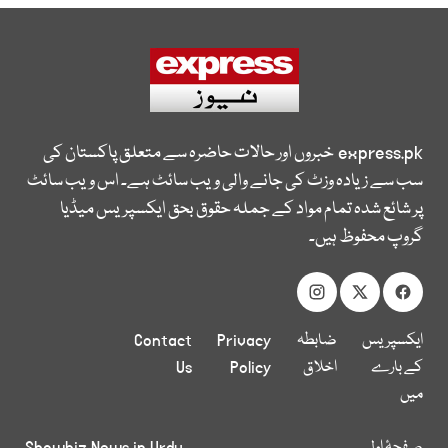
express.pk
خبروں اور حالات حاضرہ سے متعلق پاکستان کی
سب سے زیادہ وزٹ کی جانے والی ویب سائٹ ہے۔ اس ویب سائٹ
پر شائع شدہ تمام مواد کے جملہ حقوق بحق ایکسپریس میڈیا
گروپ محفوظ ہیں۔
ایکسپریس
ضابطہ
Privacy
Contact
کے بارے
اخلاق
Policy
Us
میں