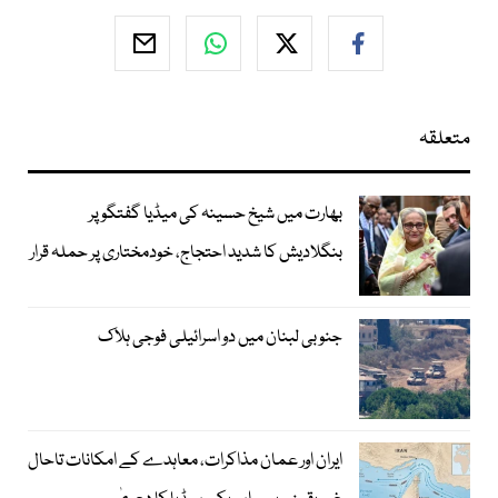
متعلقہ
بھارت میں شیخ حسینہ کی میڈیا گفتگو پر
بنگلادیش کا شدید احتجاج، خودمختاری پر حملہ قرار
جنوبی لبنان میں دو اسرائیلی فوجی ہلاک
ایران اور عمان مذاکرات، معاہدے کے امکانات تاحال