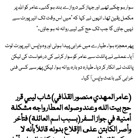
سوار ہو چکے تھے اور جہاز کے دروازے بند ہو گئے۔ عامر کو اللہ پر
مکمل یقین تھا۔ انہوں نے کہا کہ "میں اس وقت تک ائیرپورٹ سے
نہیں جاؤں گا جب تک حج کے لیے روانہ نہ ہو جاؤں۔"
پھر معجزہ ہوا۔ طیارے میں خرابی پیدا ہوئی اور وہ واپس ائیرپورٹ لوٹ
آیا۔ عملے نے پائلٹ سے عامر کو سوار کرنے کی درخواست کی لیکن
پائلٹ نے انکار کر دیا۔ طیارہ دوبارہ روانہ ہوا، لیکن پھر سے کسی فنی
خرابی کے باعث واپس آ گیا۔
(عامر المهدي منصور القذافي) شاب ليبي قرر
حج بيت الله وعند وصوله المطار واجه مشكلة
أمنية في جواز السفر (بسبب اسم العائلة) فتأخر
وأصر الكابتن على الإقلاع بدونه قائلاً بأنه لا