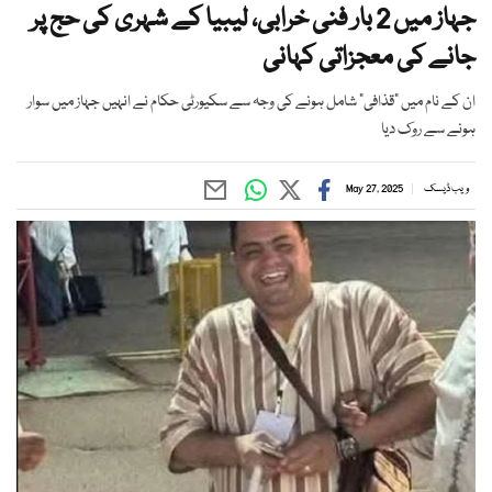
جہاز میں 2 بار فنی خرابی، لیبیا کے شہری کی حج پر
جانے کی معجزاتی کہانی
ان کے نام میں "قذافی" شامل ہونے کی وجہ سے سکیورٹی حکام نے انہیں جہاز میں سوار
ہونے سے روک دیا
ویب ڈیسک
May 27, 2025