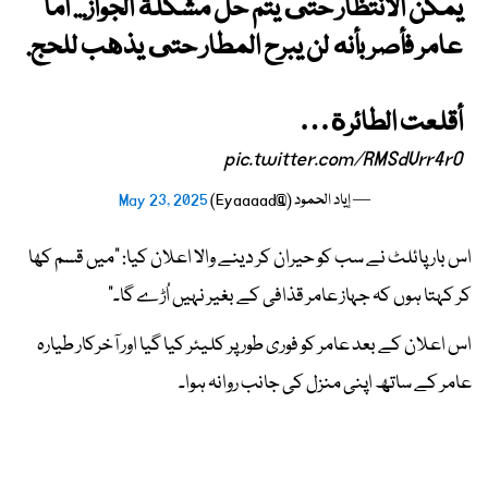
يمكن الانتظار حتى يتم حل مشكلة الجواز... أمّا
عامر فأصر بأنه لن يبرح المطار حتى يذهب للحج.
أقلعت الطائرة…
pic.twitter.com/RMSdVrr4rO
— إياد الحمود (@Eyaaaad)
May 23, 2025
اس بار پائلٹ نے سب کو حیران کر دینے والا اعلان کیا: "میں قسم کھا
کر کہتا ہوں کہ جہاز عامر قذافی کے بغیر نہیں اُڑے گا۔"
اس اعلان کے بعد عامر کو فوری طور پر کلیئر کیا گیا اور آخرکار طیارہ
عامر کے ساتھ اپنی منزل کی جانب روانہ ہوا۔