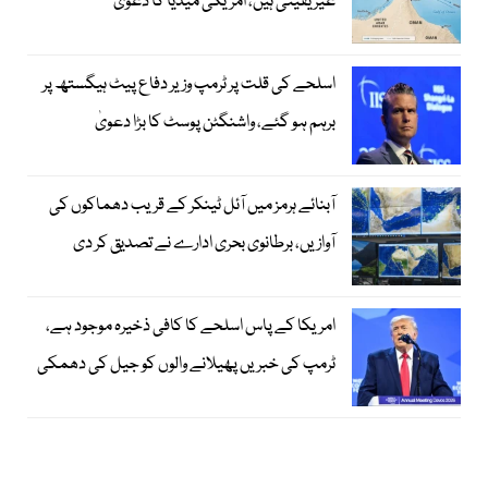
غیر یقینی ہیں، امریکی میڈیا کا دعویٰ
اسلحے کی قلت پر ٹرمپ وزیر دفاع پیٹ ہیگستھ پر
برہم ہو گئے، واشنگٹن پوسٹ کا بڑا دعویٰ
آبنائے ہرمز میں آئل ٹینکر کے قریب دھماکوں کی
آوازیں، برطانوی بحری ادارے نے تصدیق کر دی
امریکا کے پاس اسلحے کا کافی ذخیرہ موجود ہے،
ٹرمپ کی خبریں پھیلانے والوں کو جیل کی دھمکی