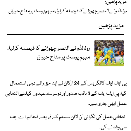
مزید پڑھیں:
رونالڈو نے النصر چھوڑنے کا فیصلہ کرلیا، مبہم پوسٹ پر مداح حیران
مزید پڑھیں
رونالڈو نے النصر چھوڑنے کا فیصلہ کرلیا،
مبہم پوسٹ پر مداح حیران
پی ایف ایف کانگریس کے 24 ارکان نے اپنا حق رائے دہی استعمال
کیا، پی ایف ایف کے 3 نائب صدور اور دوسرے عہدوں کیلئے اتنخابی
عمل ابھی جاری ہے۔
انتخابی عمل کی نگرانی آن لائن سسٹم کے ذریعے فیفا اور اے ایف
سی وفد نے کی۔