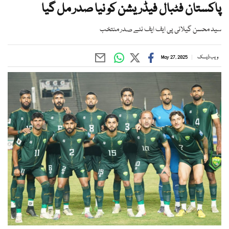
پاکستان فٹبال فیڈریشن کو نیا صدر مل گیا
سید محسن گیلانی پی ایف ایف نئے صدر منتخب
ویب ڈیسک
May 27, 2025