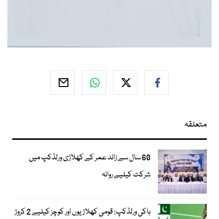
متعلقہ
60 سال سے زائد عمر کے کھلاڑی ورلڈکپ میں
شرکت کیلیے روانہ
ہاکی ورلڈکپ: قومی کھلاڑیوں اور کوچز کیلیے 2 کروڑ