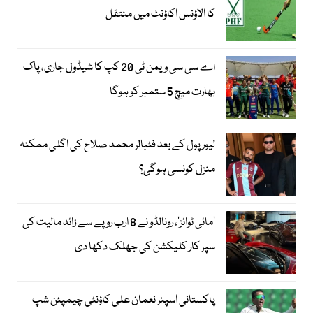
کا الاؤنس اکاؤنٹ میں منتقل
اے سی سی ویمن ٹی 20 کپ کا شیڈول جاری، پاک
بھارت میچ 5 ستمبر کو ہوگا
لیور پول کے بعد فٹبالر محمد صلاح کی اگلی ممکنہ
منزل کونسی ہوگی؟
’مائی ٹوائز‘، رونالڈو نے 8 ارب روپے سے زائد مالیت کی
سپر کار کلیکشن کی جھلک دکھا دی
پاکستانی اسپنر نعمان علی کاؤنٹی چیمپئن شپ