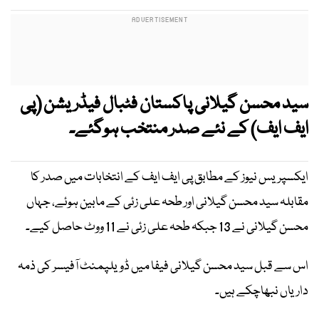
سید محسن گیلانی پاکستان فٹبال فیڈریشن (پی
ایف ایف) کے نئے صدر منتخب ہوگئے۔
ایکسپریس نیوز کے مطابق پی ایف ایف کے انتخابات میں صدر کا
مقابلہ سید محسن گیلانی اور طحہ علی زئی کے مابین ہوئے، جہاں
محسن گیلانی نے 13 جبکہ طحہ علی زئی نے 11 ووٹ حاصل کیے۔
اس سے قبل سید محسن گیلانی فیفا میں ڈویلپمنٹ آفیسر کی ذمہ
داریاں نبھاچکے ہیں۔