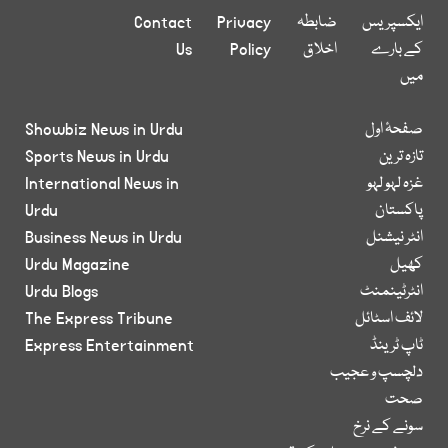
ایکسپریس
ضابطہ
Privacy
Contact
کے بارے
اخلاق
Policy
Us
میں
صفحۂ اول
Showbiz News in Urdu
تازہ ترین
Sports News in Urdu
غزہ لہو لہو
International News in
پاکستان
Urdu
انٹر نیشنل
Business News in Urdu
کھیل
Urdu Magazine
انٹرٹینمنٹ
Urdu Blogs
لائف اسٹائل
The Express Tribune
ٹاپ ٹرینڈ
Express Entertainment
دلچسپ و عجیب
صحت
سونے کے نرخ