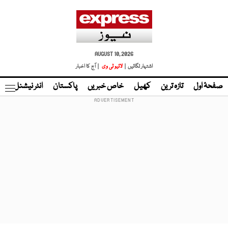
AUGUST 10, 2026
اشتہار لگائیں |
لائیو ٹی وی
| آج کا اخبار
صفحۂ اول
تازہ ترین
کھیل
خاص خبریں
پاکستان
انٹر نیشنل
ٹا