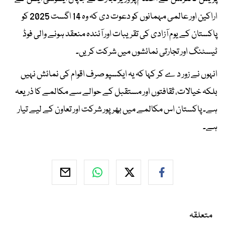
اراکین اور عالمی مہمانوں کو دعوت دی کہ وہ 14 اگست 2025 کو
پاکستان کے یوم آزادی کی تقریبات اور آئندہ منعقد ہونے والی فوڈ
ٹیسٹنگ اور تجارتی نمائشوں میں شرکت کریں۔
انہوں نے زور د ے کر کہا کہ یہ ایکسپو صرف اقوام کی نمائش نہیں
بلکہ خیالات، ثقافتوں اور مستقبل کے حوالے سے مکالمے کا ذریعہ
ہے۔ پاکستان اس مکالمے میں بھرپور شرکت اور تعاون کے لیے تیار
ہے۔
متعلقہ