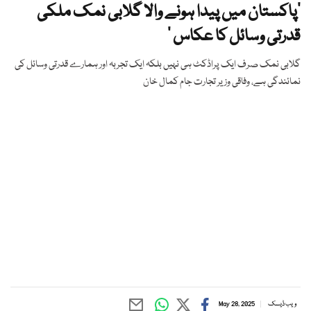
‘پاکستان میں پیدا ہونے والا گلابی نمک ملکی
قدرتی وسائل کا عکاس ‘
گلابی نمک صرف ایک پراڈکٹ ہی نہیں بلکہ ایک تجربہ اور ہمارے قدرتی وسائل کی
نمائندگی ہے، وفاقی وزیر تجارت جام کمال خان
ویب ڈیسک
May 28, 2025