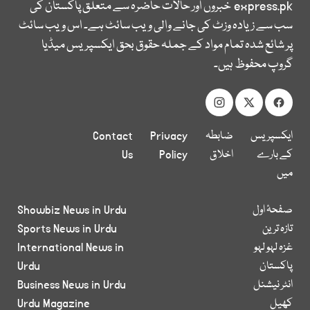
express.pk
خبروں اور حالات حاضرہ سے متعلق پاکستان کی
سب سے زیادہ وزٹ کی جانے والی ویب سائٹ ہے۔ اس ویب سائٹ
پر شائع شدہ تمام مواد کے جملہ حقوق بحق ایکسپریس میڈیا
گروپ محفوظ ہیں۔
ایکسپریس
ضابطہ
Privacy
Contact
کے بارے
اخلاق
Policy
Us
میں
صفحۂ اول
Showbiz News in Urdu
تازہ ترین
Sports News in Urdu
غزہ لہو لہو
International News in
پاکستان
Urdu
انٹر نیشنل
Business News in Urdu
کھیل
Urdu Magazine