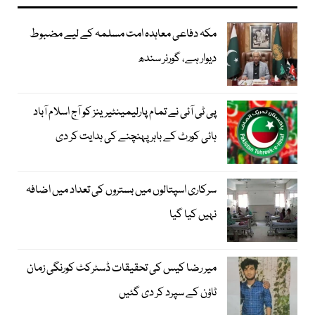
مکہ دفاعی معاہدہ امت مسلمہ کے لیے مضبوط
دیوار ہے، گورنر سندھ
پی ٹی آئی نے تمام پارلیمینٹیرینز کو آج اسلام آباد
ہائی کورٹ کے باہر پہنچنے کی ہدایت کر دی
سرکاری اسپتالوں میں بستروں کی تعداد میں اضافہ
نہیں کیا گیا
میر رضا کیس کی تحقیقات ڈسٹرکٹ کورنگی زمان
ٹاؤن کے سپرد کر دی گئیں