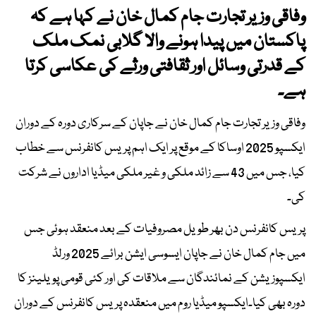
وفاقی وزیر تجارت جام کمال خان نے کہا ہے کہ
پاکستان میں پیدا ہونے والا گلابی نمک ملک
کے قدرتی وسائل اور ثقافتی ورثے کی عکاسی کرتا
ہے۔
وفاقی وزیر تجارت جام کمال خان نے جاپان کے سرکاری دورہ کے دوران
ایکسپو 2025 اوساکا کے موقع پر ایک اہم پریس کانفرنس سے خطاب
کیا، جس میں 43 سے زائد ملکی و غیر ملکی میڈیا اداروں نے شرکت
کی۔
پریس کانفرنس دن بھر طویل مصروفیات کے بعد منعقد ہوئی جس
میں جام کمال خان نے جاپان ایسوسی ایشن برائے 2025 ورلڈ
ایکسپوزیشن کے نمائندگان سے ملاقات کی اور کئی قومی پویلینز کا
دورہ بھی کیا۔ایکسپو میڈیا روم میں منعقدہ پریس کانفرنس کے دوران