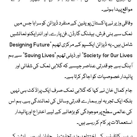
مواقع پیدا ہوئے۔
وفاقی وزیر نے پاکستان پویلین کے منفرد ڈیزائن کو سراہا جس میں
نمک سے بنی فرش، ہیلنگ گارڈن، فن پارے، اور انٹرایکٹو نمائشیں
شامل ہیں۔ یہ ڈیزائن ایکسپو کے مرکزی تھیم “Designing Future
Society for Our Lives” اور ذیلی تھیم “Saving Lives” سے ہم
آہنگ ہے جو قدرتی عناصر جیسے کہ گلابی نمک کی شفائی اور
پائیدار خصوصیات کو اجاگر کرتا ہے۔
جام کمال خان نے کہا کہ گلابی نمک صرف ایک پراڈکٹ ہی نہیں
بلکہ ایک تجربہ اور ہمارے قدرتی وسائل کی نمائندگی ہے، ہم اس
کی عالمی سطح پر موجودگی کو بڑھانے کے لیے اختراع اور پائیدار
استعمالات پر کام کر رہے ہیں۔
پریس کانفرنس کے اختتام پر وزیر تجارت نے جاپان ایسوسی ایشن کے