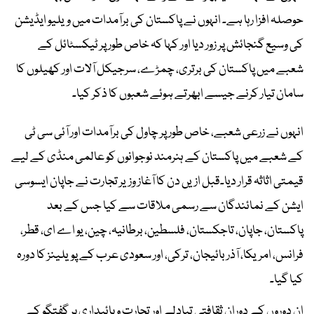
حوصلہ افزا رہا ہے۔ انہوں نے پاکستان کی برآمدات میں ویلیو ایڈیشن
کی وسیع گنجائش پر زور دیا اور کہا کہ خاص طور پر ٹیکسٹائل کے
شعبے میں پاکستان کی برتری، چمڑے، سرجیکل آلات اور کھیلوں کا
سامان تیار کرنے جیسے ابھرتے ہوئے شعبوں کا ذکر کیا۔
انہوں نے زرعی شعبے، خاص طور پر چاول کی برآمدات اور آئی سی ٹی
کے شعبے میں پاکستان کے ہنرمند نوجوانوں کو عالمی منڈی کے لیے
قیمتی اثاثہ قرار دیا۔قبل ازیں دن کا آغاز وزیر تجارت نے جاپان ایسوسی
ایشن کے نمائندگان سے رسمی ملاقات سے کیا جس کے بعد
پاکستان، جاپان، تاجکستان، فلسطین، برطانیہ، چین، یو اے ای، قطر،
فرانس، امریکا، آذربائیجان، ترکی، اور سعودی عرب کے پویلینز کا دورہ
کیا گیا۔
ان دوروں کے دوران ثقافتی تبادلے اور تجارت و پائیداری پر گفتگو کے