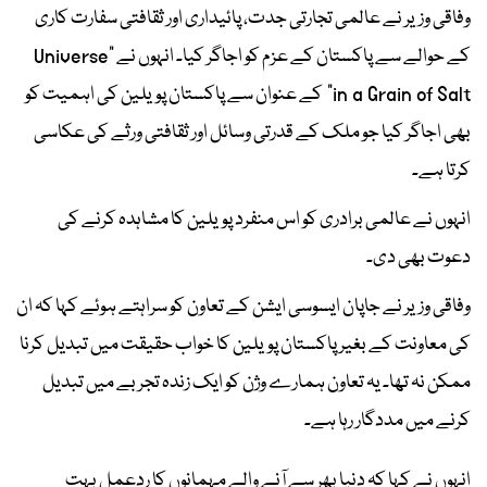
وفاقی وزیر نے عالمی تجارتی جدت، پائیداری اور ثقافتی سفارت کاری
کے حوالے سے پاکستان کے عزم کو اجاگر کیا۔ انہوں نے “Universe
in a Grain of Salt” کے عنوان سے پاکستان پویلین کی اہمیت کو
بھی اجاگر کیا جو ملک کے قدرتی وسائل اور ثقافتی ورثے کی عکاسی
کرتا ہے۔
انہوں نے عالمی برادری کو اس منفرد پویلین کا مشاہدہ کرنے کی
دعوت بھی دی۔
وفاقی وزیر نے جاپان ایسوسی ایشن کے تعاون کو سراہتے ہوئے کہا کہ ان
کی معاونت کے بغیر پاکستان پویلین کا خواب حقیقت میں تبدیل کرنا
ممکن نہ تھا۔ یہ تعاون ہمارے وژن کو ایک زندہ تجربے میں تبدیل
کرنے میں مددگار رہا ہے۔
انہوں نے کہا کہ دنیا بھر سے آنے والے مہمانوں کا ردعمل بہت