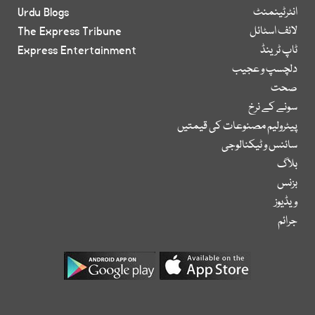
انٹرٹینمنٹ
Urdu Blogs
لائف اسٹائل
The Express Tribune
ٹاپ ٹرینڈ
Express Entertainment
دلچسپ و عجیب
صحت
سونے کے نرخ
پیٹرولیم مصنوعات کی قیمتیں
سائنس و ٹیکنالوجی
بلاگ
بزنس
ویڈیوز
جرائم