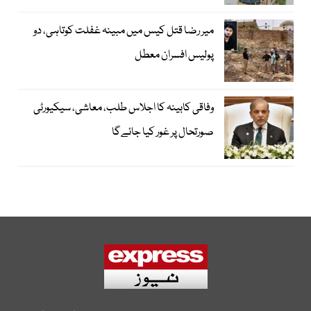
میر رضا قتل کیس میں مبینہ غفلت کوتاہی، دو
پولیس افسران معطل
وفاقی کابینہ کا اجلاس طلب، معاشی، سیکیورٹی
صورتحال پر غور کیا جائےگا