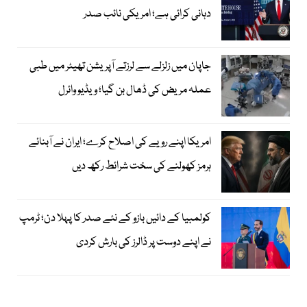
دہانی کرائی ہے؛ امریکی نائب صدر
جاپان میں زلزلے سے لرزتے آپریشن تھیٹر میں طبی
عملہ مریض کی ڈھال بن گیا؛ ویڈیو وائرل
امریکا اپنے رویے کی اصلاح کرے؛ ایران نے آبنائے
ہرمز کھولنے کی سخت شرائط رکھ دیں
کولمبیا کے دائیں بازو کے نئے صدر کا پہلا دن؛ ٹرمپ
نے اپنے دوست پر ڈالرز کی بارش کردی