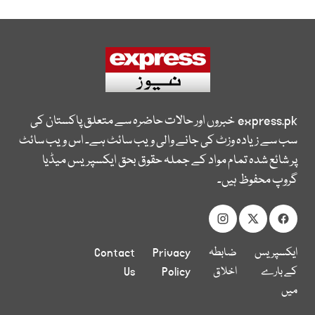
express.pk
خبروں اور حالات حاضرہ سے متعلق پاکستان کی
سب سے زیادہ وزٹ کی جانے والی ویب سائٹ ہے۔ اس ویب سائٹ
پر شائع شدہ تمام مواد کے جملہ حقوق بحق ایکسپریس میڈیا
گروپ محفوظ ہیں۔
ایکسپریس
ضابطہ
Privacy
Contact
کے بارے
اخلاق
Policy
Us
میں