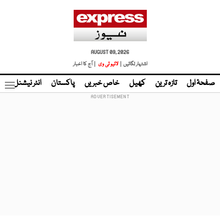
AUGUST 09, 2026
اشتہار لگائیں |
لائیو ٹی وی
| آج کا اخبار
صفحۂ اول
تازہ ترین
کھیل
خاص خبریں
پاکستان
انٹر نیشنل
ٹا