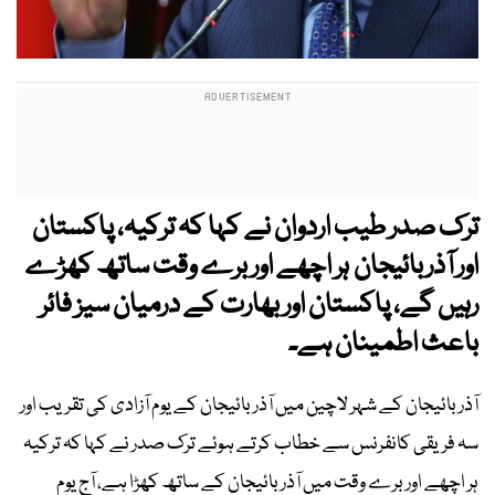
ترک صدر طیب اردوان نے کہا کہ ترکیہ، پاکستان
اور آذربائیجان ہر اچھے اور برے وقت ساتھ کھڑے
رہیں گے، پاکستان اور بھارت کے درمیان سیز فائر
باعث اطمینان ہے۔
آذر بائیجان کے شہر لاچین میں آذربائیجان کے یوم آزادی کی تقریب اور
سہ فریقی کانفرنس سے خطاب کرتے ہوئے ترک صدر نے کہا کہ ترکیہ
ہر اچھے اور برے وقت میں آذر بائیجان کے ساتھ کھڑا ہے، آج یوم