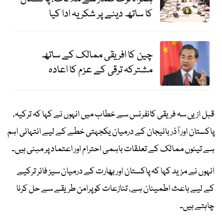
کا ساتھ دینے پر شکریہ ادا کیا
چین کا افریقی ممالک کے ساتھ
مشترکہ ترقی کے عزم کا اعادہ
قبل ازیں سہ فریقی کانفرنس سے خطاب میں انہوں نے کہا کہ ترکیہ،
پاکستان اور آذر بائیجان کے درمیان یکجہتی خطے کے لیے انتہائی اہم
ہے تینوں ممالک کے تعلقات باہمی احترام اور اعتماد پر مبنی ہیں۔
انہوں نے مزید کہا کہ پاکستان اور بھارت کے درمیان سیز فائر ترکیے
کے لیے باعث اطمینان ہے، تنازعات کو پرامن طریقے سے حل کرنا
چاہتے ہیں۔