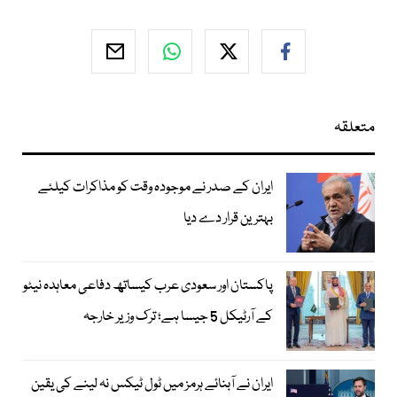
متعلقہ
ایران کے صدر نے موجودہ وقت کو مذاکرات کیلئے
بہترین قرار دے دیا
پاکستان اور سعودی عرب کیساتھ دفاعی معاہدہ نیٹو
کے آرٹیکل 5 جیسا ہے؛ ترک وزیر خارجہ
ایران نے آبنائے ہرمز میں ٹول ٹیکس نہ لینے کی یقین