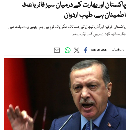
پاکستان اور بھارت کے درمیان سیز فائر باعث
اطمینان ہے، طیب اردوان
پاکستان، ترکیہ اور آذربائیجان تین ممالک مگر ایک قوم ہیں، ہم اچھے برے وقت میں
ایک ساتھ کھڑے رہیں گے، ترک صدر
ویب ڈیسک
May 28, 2025