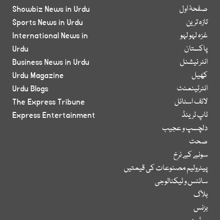
صفحۂ اول
Showbiz News in Urdu
تازہ ترین
Sports News in Urdu
غزہ لہو لہو
International News in
پاکستان
Urdu
انٹر نیشنل
Business News in Urdu
کھیل
Urdu Magazine
انٹرٹینمنٹ
Urdu Blogs
لائف اسٹائل
The Express Tribune
ٹاپ ٹرینڈ
Express Entertainment
دلچسپ و عجیب
صحت
سونے کے نرخ
پیٹرولیم مصنوعات کی قیمتیں
سائنس و ٹیکنالوجی
بلاگ
بزنس