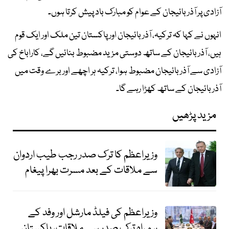
آزادی پر آذربائیجان کے عوام کو مبارک باد پیش کرتا ہوں۔
انہوں نے کہا کہ ترکیہ، آذربائیجان اور پاکستان تین ملک اور ایک قوم
ہیں، آذربائیجان کے ساتھ دوستی مزید مضبوط بنائیں گے، کاراباخ کی
آزادی سے آذربائیجان مضبوط ہوا، ترکیہ ہر اچھے اور برے وقت میں
آذربائیجان کے ساتھ کھڑا رہے گا۔
مزید پڑھیں
وزیراعظم کا ترک صدر رجب طیب اردوان
سے ملاقات کے بعد مسرت بھرا پیغام
وزیراعظم کی فیلڈ مارشل اور وفد کے
ہمراہ ترک صدر سے ملاقات، پاکستان