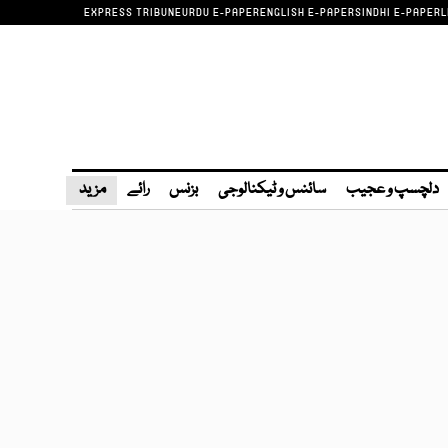
EXPRESS TRIBUNE
URDU E-PAPER
ENGLISH E-PAPER
SINDHI E-PAPER
L
دلچسپ و عجیب
سائنس و ٹیکنالوجی
بزنس
رائے
مزید