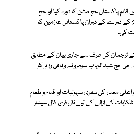
 قائم پاکستان حج مشن کا دورہ کیا اور حج
گز کے دورے کے دوران پاکستانی عازمین کو
یت کی۔
ی کے ترجمان کی طرف سے جاری بیان کے مطابق
 جی حج عبد الوہاب سومرو نے وفاقی وزیر کو
اعلیٰ معیار کی سفری سہولیات اور قیام و طعام
کایات کے ازالے کے لیے ٹال فری کال سینٹر