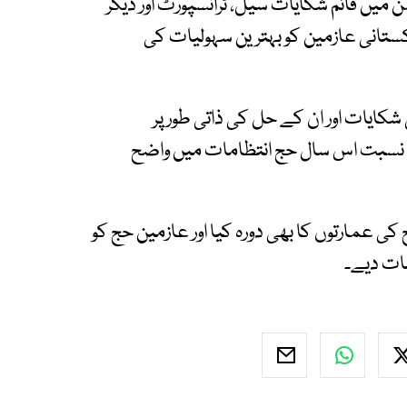
 میں قائم شکایات سیل، ٹرانسپورٹ اور دیگر
اکستانی عازمین کو بہترین سہولیات کی
کایات اور ان کے حل کی ذاتی طور پر
ی نسبت اس سال حج انتظامات میں واضح
کی عمارتوں کا بھی دورہ کیا اور عازمین حج کو
مات دیے۔