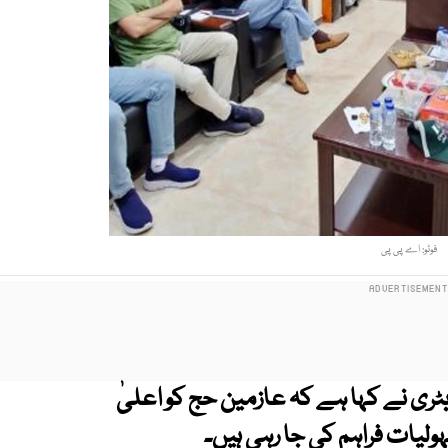
فوٹو: اے پی پی
ٹری نے کہا ہے کہ عازمین حج کو اعلیٰ
ہولیات فراہم کی جا رہی ہیں۔