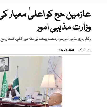
عازمین حج کو اعلیٰ معیار کی
وزارت مذہبی امور
وفاقی وزیر مذہبی امور سردار محمد یوسف نے مکہ میں قائم پاکستان حج م
ویب ڈیسک
May 28, 2025