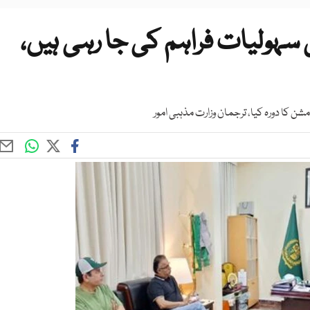
 سہولیات فراہم کی جا رہی ہیں،
شن کا دورہ کیا، ترجمان وزارت مذہبی امور