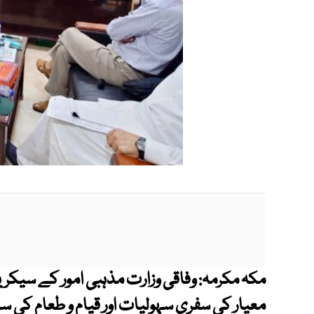
وفاقی وزارت مذہبی امور کے سیکری
مکہ مکرمہ:
معیار کی سفری سہولیات اور قیام و طعام کی س