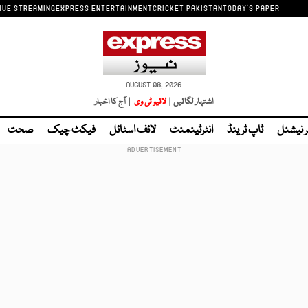
IVE STREAMING
EXPRESS ENTERTAINMENT
CRICKET PAKISTAN
TODAY'S PAPER
AUGUST 08, 2026
اشتہار لگائیں |
لائیو ٹی وی
| آج کا اخبار
ر نیشنل
ٹاپ ٹرینڈ
انٹرٹینمنٹ
لائف اسٹائل
فیکٹ چیک
صحت