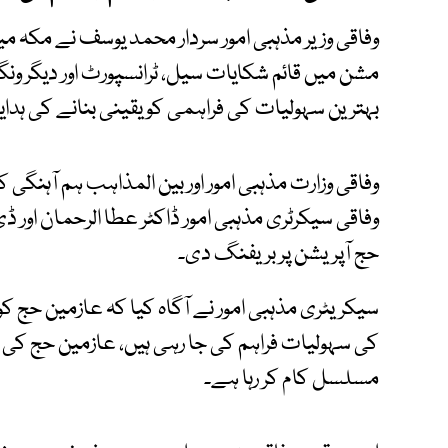
وفاقی وزیر مذہبی امور سردار محمد یوسف نے مکہ میں
مشن میں قائم شکایات سیل، ٹرانسپورٹ اور دیگر ون
بہترین سہولیات کی فراہمی کو یقینی بنانے کی ہدا
وفاقی وزارت مذہبی امور اور بین المذاہب ہم آہنگ
وفاقی سیکرٹری مذہبی امور ڈاکٹر عطا الرحمان اور ڈی
حج آپریشن پر بریفنگ دی۔
سیکریٹری مذہبی امور نے آگاہ کیا کہ عازمین حج کو 
کی سہولیات فراہم کی جا رہی ہیں، عازمین حج کی ش
مسلسل کام کر رہا ہے۔