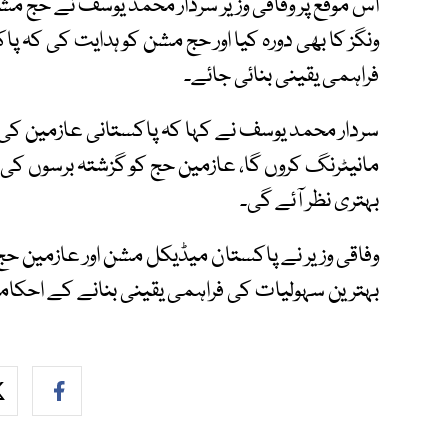
اس موقع پر وفاقی وزیر سردار محمد یوسف نے حج مشن
ونگز کا بھی دورہ کیا اور حج مشن کو ہدایت کی کہ پ
فراہمی یقینی بنائی جائے۔
سردار محمد یوسف نے کہا کہ پاکستانی عازمین کی ش
مانیٹرنگ کروں گا، عازمین حج کو گزشتہ برسوں ک
بہتری نظر آئے گی۔
وفاقی وزیر نے پاکستان میڈیکل مشن اور عازمین حج 
بہترین سہولیات کی فراہمی یقینی بنانے کے احکا