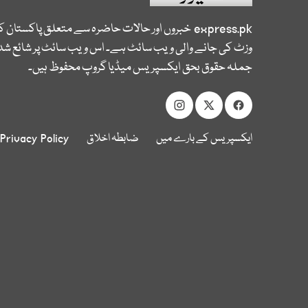
express.pk
خبروں اور حالات حاضرہ سے متعلق پاکستان 
وزٹ کی جانے والی ویب سائٹ ہے۔ اس ویب سائٹ پر شائع شدہ
جملہ حقوق بحق ایکسپریس میڈیا گروپ محفوظ ہیں۔
ایکسپریس کے بارے میں
ضابطہ اخلاق
Privacy Policy