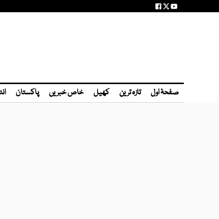
صفحۂ اول
تازہ ترین
کھیل
خاص خبریں
پاکستان
انٹ