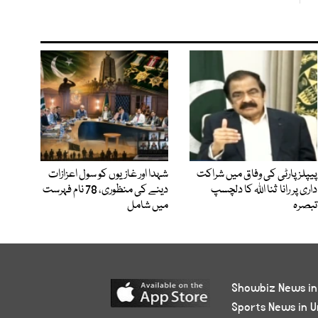
پیپلز پارٹی کی وفاق میں شراکت
شہدا اور غازیوں کو سول اعزازات
داری پر رانا ثنا اللہ کا دلچسپ
دینے کی منظوری، 78 نام فہرست
تبصرہ
میں شامل
Showbiz News in
Sports News in U