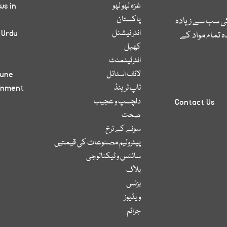
غزہ لہو لہو
ws in
پاکستان
کی سب سے زیادہ
انٹر نیشنل
 Urdu
 تمام مواد کے
کھیل
انٹرٹینمنٹ
لائف اسٹائل
bune
ٹاپ ٹرینڈ
inment
دلچسپ و عجیب
Contact Us
صحت
سونے کے نرخ
پیٹرولیم مصنوعات کی قیمتیں
سائنس و ٹیکنالوجی
بلاگ
بزنس
ویڈیوز
جرائم