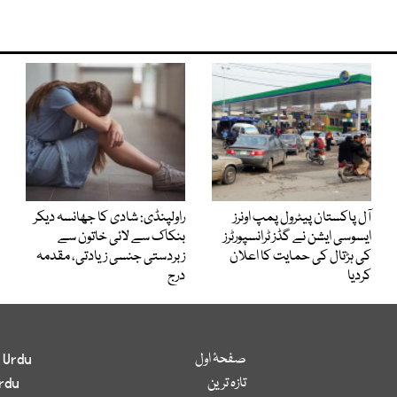
آل پاکستان پیٹرول پمپ اونرز
راولپنڈی: شادی کا جھانسہ دیکر
ایسوسی ایشن نے گڈز ٹرانسپورٹرز
بنکاک سے لائی خاتون سے
کی ہڑتال کی حمایت کا اعلان
زبردستی جنسی زیادتی، مقدمہ
کردیا
درج
صفحۂ اول
 Urdu
تازہ ترین
rdu