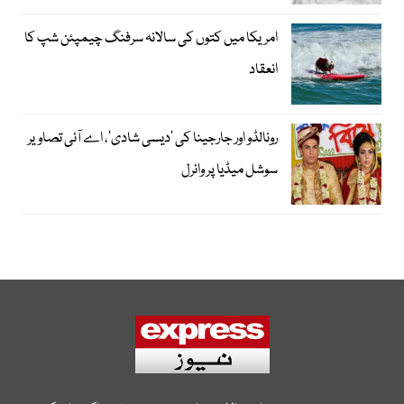
امریکا میں کتوں کی سالانہ سرفنگ چیمپئن شپ کا
انعقاد
رونالڈو اور جارجینا کی ’دیسی شادی‘، اے آئی تصاویر
سوشل میڈیا پر وائرل