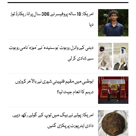
امریکا: 18 سالہ پروفیسر نے 306 سال پرانا ریکارڈ توڑ
دیا
دبئی کے وائرل روبوٹ ’بو سنیدہ‘ نے ’موزہ‘ نامی روبوٹ
سے شادی کر لی
ابوظبی میں مقیم فلپینی شہری نے بالآخر کروڑوں
درہم کا انعام جیت لیا!
امریکا: پوتے نے بیگ میں توپ کے گولے رکھ دیے،
دادی ایئرپورٹ پر پکڑی گئیں