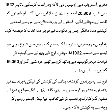
مغربی آسٹریلیا میں زمینیں دیں تاکہ وہ زراعت کر سکیں۔ تاہم 1932
میں تقریباً 20,000 ایمو پرندے ان علاقوں میں آ گئے اور فصلوں کو
نقصان پہنچانے لگے۔ کسانوں نے وزارت دفاع سے اس سے نمٹنے
کیلئے مدد مانگی جس پر حکومت نے فوجی مداخلت کا فیصلہ کیا۔
یہ فوجی مہم مغربی آسٹریلیا کے ضلع کیمپیون میں شروع ہوئی جو
نومبر سے دسمبر 1932 تک چلی۔ فوج کے چھوٹے سے گروپ کی
قیادت میجر گونیتھ میریڈتھ کررہے تھے جو مشین گنز اور 10,000
گولیوں سے لیس تھے۔
فوج نے ایمو پرندوں کو نشانہ بنانے کی کوشش کی لیکن یہ پرندے تیز
رفتار اور منتشر ہو کر حملوں سے بچ نکلتے تھے۔ ایک موقع پر فوج نے
مشین گنز کو ٹرک پر نصب کر کے تعاقب کیا لیکن ناہموار زمین کی
وجہ سے یہ کوشش ناکام رہی۔