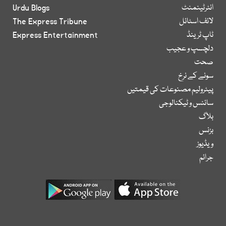
انٹرٹینمنٹ
Urdu Blogs
لائف اسٹائل
The Express Tribune
ٹاپ ٹرینڈ
Express Entertainment
دلچسپ و عجیب
صحت
سونے کے نرخ
پیٹرولیم مصنوعات کی قیمتیں
سائنس و ٹیکنالوجی
بلاگ
بزنس
ویڈیوز
جرائم