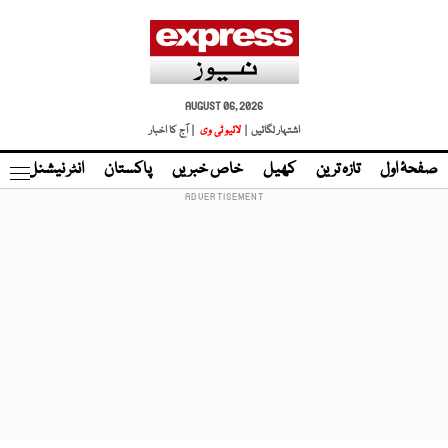
AUGUST 06, 2026
اشتہار لگائیں |
لائیو ٹی وی
| آج کا اخبار
صفحۂ اول
تازہ ترین
کھیل
خاص خبریں
پاکستان
انٹر نیشنل
ٹا