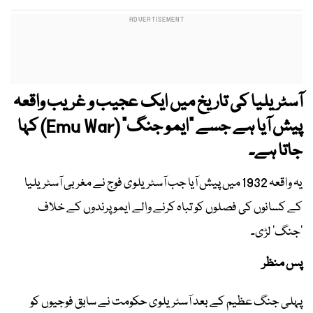
آسٹریلیا کی تاریخ میں ایک عجیب و غریب واقعہ
پیش آیا ہے جسے "ایمو جنگ" (Emu War) کہا
جاتا ہے۔
یہ واقعہ 1932 میں پیش آیا جب آسٹریلوی فوج نے مغربی آسٹریلیا
کے کسانوں کی فصلوں کو تباہ کرنے والے ایمو پرندوں کے خلاف
’جنگ‘ لڑی۔
پس منظر
پہلی جنگ عظیم کے بعد آسٹریلوی حکومت نے سابق فوجیوں کو