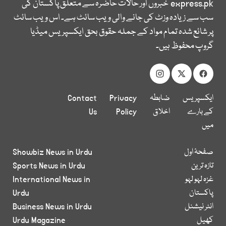
express.pk
خبروں اور حالات حاضرہ سے متعلق پاکستان کی
سب سے زیادہ وزٹ کی جانے والی ویب سائٹ ہے۔ اس ویب سائٹ
پر شائع شدہ تمام مواد کے جملہ حقوق بحق ایکسپریس میڈیا
گروپ محفوظ ہیں۔
ایکسپریس
ضابطہ
Privacy
Contact
کے بارے
اخلاق
Policy
Us
میں
صفحۂ اول
Showbiz News in Urdu
تازہ ترین
Sports News in Urdu
غزہ لہو لہو
International News in
پاکستان
Urdu
انٹر نیشنل
Business News in Urdu
کھیل
Urdu Magazine