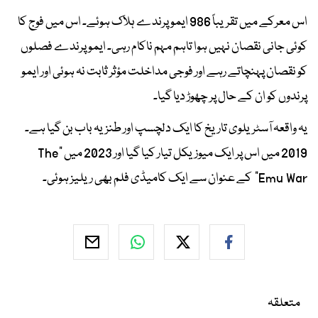
اس معرکے میں تقریباً 986 ایمو پرندے ہلاک ہوئے۔ اس میں فوج کا
کوئی جانی نقصان نہیں ہوا تاہم مہم ناکام رہی۔ ایمو پرندے فصلوں
کو نقصان پہنچاتے رہے اور فوجی مداخلت مؤثر ثابت نہ ہوئی اور ایمو
پرندوں کو ان کے حال پر چھوڑ دیا گیا۔
یہ واقعہ آسٹریلوی تاریخ کا ایک دلچسپ اور طنزیہ باب بن گیا ہے۔
2019 میں اس پر ایک میوزیکل تیار کیا گیا اور 2023 میں "The
Emu War" کے عنوان سے ایک کامیڈی فلم بھی ریلیز ہوئی۔
متعلقہ