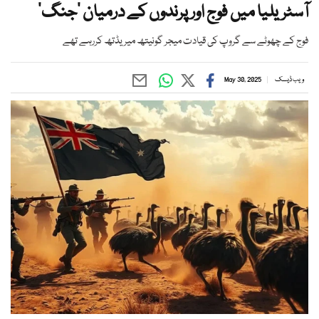
آسٹریلیا میں فوج اور پرندوں کے درمیان ’جنگ‘
فوج کے چھوٹے سے گروپ کی قیادت میجر گونیتھ میریڈتھ کررہے تھے
ویب ڈیسک
May 30, 2025