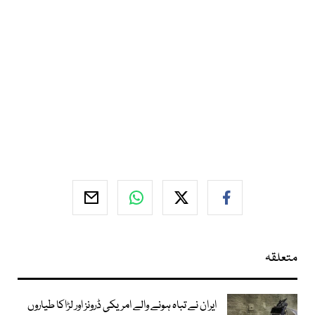
متعلقہ
ایران نے تباہ ہونے والے امریکی ڈرونز اور لڑاکا طیاروں