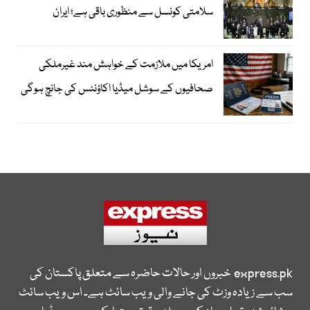
سلامتی کونسل سے منظوری باقی ہے؛ ایران
امریکا میں ملازمت کے خواہش مند غیرملکی
صحافیوں کے سوشل میڈیا اکاؤنٹس کی جانچ ہوگی
express.pk
خبروں اور حالات حاضرہ سے متعلق پاکستان کی
سب سے زیادہ وزٹ کی جانے والی ویب سائٹ ہے۔ اس ویب سائٹ