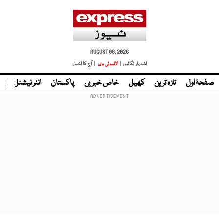
AUGUST 08, 2026
اشتہار لگائیں |
لائیو ٹی وی
| آج کا اخبار
صفحۂ اول
تازہ ترین
کھیل
خاص خبریں
پاکستان
انٹر نیشنل
ٹا