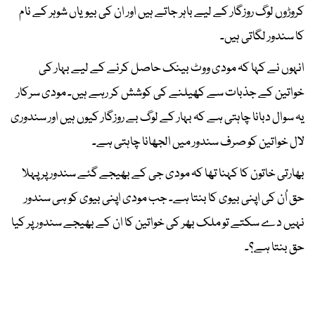
کروڑوں لوگ روزگار کے لیے باہر جاتے ہیں اور ان کی بیویاں شوہر کے نام
کا سندور لگاتی ہیں۔
انہوں نے کہا کہ مودی ووٹ بینک حاصل کرنے کے لیے بہار کی
خواتین کے جذبات سے کھیلنے کی کوشش کر رہے ہیں۔ مودی سرکار
یہ سوال دبانا چاہتی ہے کہ بہار کے لوگ بے روزگار کیوں ہیں اور سندوری
لال خواتین کو صرف سندور میں الجھانا چاہتی ہے۔
بھارتی خاتون کا کہنا تھا کہ مودی جی کے بھیجے گئے سندور پر پہلا
حق اُن کی اپنی بیوی کا بنتا ہے۔ جب مودی اپنی بیوی کو ہی سندور
نہیں دے سکتے تو ملک بھر کی خواتین کا ان کے بھیجے سندور پر کیا
حق بنتا ہے؟۔