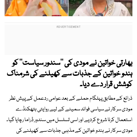
بھارتی خواتین نے مودی کی ’’سندور سیاست‘‘ کو
ہندو خواتین کے جذبات سے کھیلنے کی شرمناک
کوشش قرار دے دیا۔
ذرائع کے مطابق پہلگام حملے کے بعد عوامی ردعمل کے پیش نظر
مودی سرکار نے سیاسی فوائد سمیٹے کے لیے روایتی ہتھکنڈے
استعمال کرنا شروع کردیے اور اسی تسلسل میں سندور ڈراما رچایا گیا۔
مودی سرکار نے ہندو خواتین کے مذہبی جذبات سے کھیلنے کی