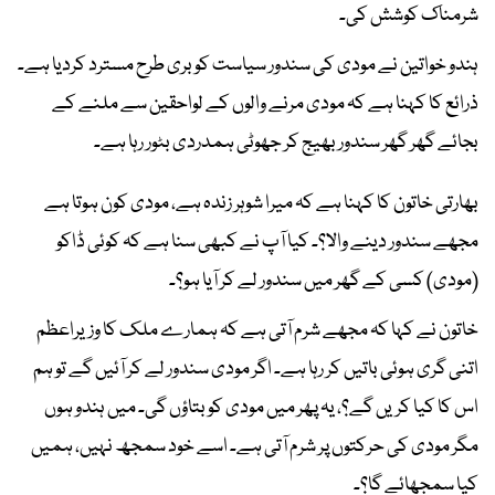
شرمناک کوشش کی۔
ہندو خواتین نے مودی کی سندور سیاست کو بری طرح مسترد کردیا ہے۔
ذرائع کا کہنا ہے کہ مودی مرنے والوں کے لواحقین سے ملنے کے
بجائے گھر گھر سندور بھیج کر جھوٹی ہمدردی بٹور رہا ہے۔
بھارتی خاتون کا کہنا ہے کہ میرا شوہر زندہ ہے، مودی کون ہوتا ہے
مجھے سندور دینے والا؟۔ کیا آپ نے کبھی سنا ہے کہ کوئی ڈاکو
(مودی) کسی کے گھر میں سندور لے کر آیا ہو؟۔
خاتون نے کہا کہ مجھے شرم آتی ہے کہ ہمارے ملک کا وزیراعظم
اتنی گری ہوئی باتیں کر رہا ہے۔ اگر مودی سندور لے کر آئیں گے تو ہم
اس کا کیا کریں گے؟، یہ پھر میں مودی کو بتاؤں گی۔ میں ہندو ہوں
مگر مودی کی حرکتوں پر شرم آتی ہے۔ اسے خود سمجھ نہیں، ہمیں
کیا سمجھائے گا؟۔