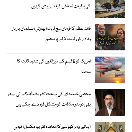
کی باقیات نمائش کیلئے پیش کردیں
قائداعظم کا فرمان سچ ثابت؛ بھارتی مسلمان بار بار
وفاداریاں ثابت کرنے پر مجبور
امریکا کو 5 قسم کے میزائلوں کی شدید قلت کا
سامنا
مجتبیٰ خامنہ ای کی صحت تشویشناک؟ ایرانی صدر
بھی دوبدو ملاقات کو مشکل قرار دے چکے ہیں
آبنائے ہرمز کھولنے کا معاہدہ تقریباً مکمل؛ قومی