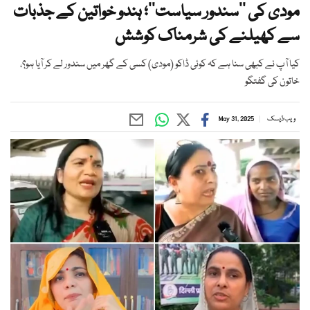
مودی کی ’’سندور سیاست‘‘؛ ہندو خواتین کے جذبات
سے کھیلنے کی شرمناک کوشش
کیا آپ نے کبھی سنا ہے کہ کوئی ڈاکو (مودی) کسی کے گھر میں سندور لے کر آیا ہو؟،
خاتون کی گفتگو
ویب ڈیسک
May 31, 2025