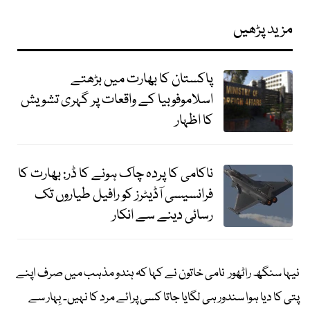
مزید پڑھیں
پاکستان کا بھارت میں بڑھتے
اسلاموفوبیا کے واقعات پر گہری تشویش
کا اظہار
ناکامی کا پردہ چاک ہونے کا ڈر: بھارت کا
فرانسیسی آڈیٹرز کو رافیل طیاروں تک
رسائی دینے سے انکار
نیہا سنگھ راٹھور نامی خاتون نے کہا کہ ہندو مذہب میں صرف اپنے
پتی کا دیا ہوا سندور ہی لگایا جاتا کسی پرائے مرد کا نہیں۔ بِہار سے