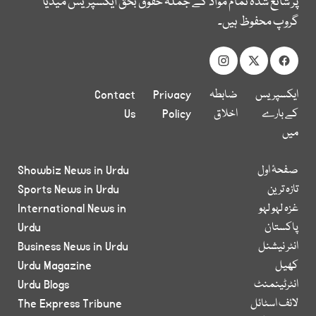
پر شائع شدہ تمام مواد کے جملہ حقوق بحق ایکسپریس میڈیا
گروپ محفوظ ہیں۔
ایکسپریس
ضابطہ
Privacy
Contact
کے بارے
اخلاق
Policy
Us
میں
صفحۂ اول
Showbiz News in Urdu
تازہ ترین
Sports News in Urdu
غزہ لہو لہو
International News in
پاکستان
Urdu
انٹر نیشنل
Business News in Urdu
کھیل
Urdu Magazine
انٹرٹینمنٹ
Urdu Blogs
لائف اسٹائل
The Express Tribune