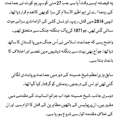
یہ فیصلہ ایسے وقت آیا ہے جب 27 مئی کو سپریم کورٹ نے جماعت
کے رہنما اے ٹی ایم اظہر الاسلام کی سزا کو بھی کالعدم قرار دیا تھا۔
انہیں 2014 میں قتل، ریپ، اور نسل کشی کے الزامات پر سزائے موت
سنائی گئی تھی، جو 1971 کی پاک-بنگلہ جنگ سے متعلق تھے۔
واضح رہے کہ جماعت اسلامی نے اُس جنگ میں پاکستان کا ساتھ
دیا تھا، جو آج بھی بہت سے بنگلہ دیشیوں میں غصے اور اختلاف کا
باعث بنتا ہے۔
سابق وزیرِاعظم شیخ حسینہ کے دور میں جماعت پر پابندی لگائی
گئی تھی اور اس کے درجنوں رہنماؤں کو گرفتار کیا گیا تھا۔
دوسری جانب، شیخ حسینہ خود اب جرائمِ انسانیت کے مقدمے میں
مفرور ہیں۔ ان پر پولیس کے ہاتھوں مظاہرین کے قتل کا الزام ہے، اور ان
کے خلاف مقدمہ اتوار سے شروع ہو رہا ہے۔