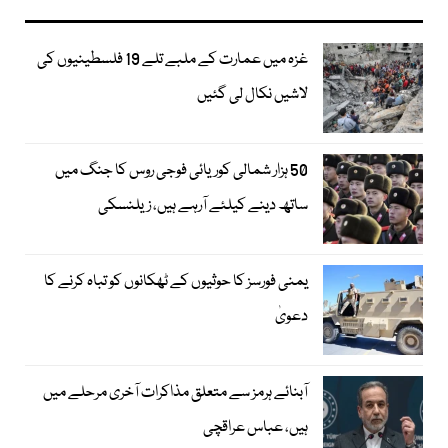
غزہ میں عمارت کے ملبے تلے 19 فلسطینیوں کی
لاشیں نکال لی گئیں
50 ہزار شمالی کوریائی فوجی روس کا جنگ میں
ساتھ دینے کیلئے آرہے ہیں، زیلنسکی
یمنی فورسز کا حوثیوں کے ٹھکانوں کو تباہ کرنے کا
دعویٰ
آبنائے ہرمز سے متعلق مذاکرات آخری مرحلے میں
ہیں، عباس عراقچی