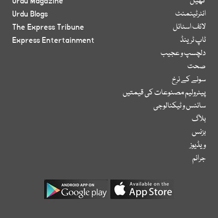
کھیل
Urdu Magazine
انٹرٹینمنٹ
Urdu Blogs
لائف اسٹائل
The Express Tribune
ٹاپ ٹرینڈ
Express Entertainment
دلچسپ و عجیب
صحت
سونے کے نرخ
پیٹرولیم مصنوعات کی قیمتیں
سائنس و ٹیکنالوجی
بلاگ
بزنس
ویڈیوز
جرائم