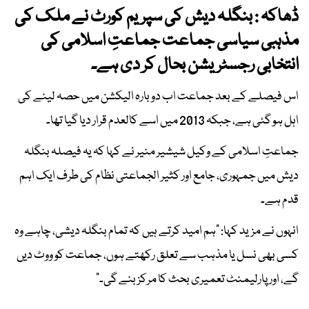
ڈھاکہ : بنگلہ دیش کی سپریم کورٹ نے ملک کی
مذہبی سیاسی جماعت جماعتِ اسلامی کی
انتخابی رجسٹریشن بحال کر دی ہے۔
اس فیصلے کے بعد جماعت اب دوبارہ الیکشن میں حصہ لینے کی
اہل ہو گئی ہے، جبکہ 2013 میں اسے کالعدم قرار دیا گیا تھا۔
جماعتِ اسلامی کے وکیل شیشیر منیر نے کہا کہ یہ فیصلہ بنگلہ
دیش میں جمہوری، جامع اور کثیر الجماعتی نظام کی طرف ایک اہم
قدم ہے۔
انہوں نے مزید کہا: "ہم امید کرتے ہیں کہ تمام بنگلہ دیشی، چاہے وہ
کسی بھی نسل یا مذہب سے تعلق رکھتے ہوں، جماعت کو ووٹ دیں
گے، اور پارلیمنٹ تعمیری بحث کا مرکز بنے گی۔"