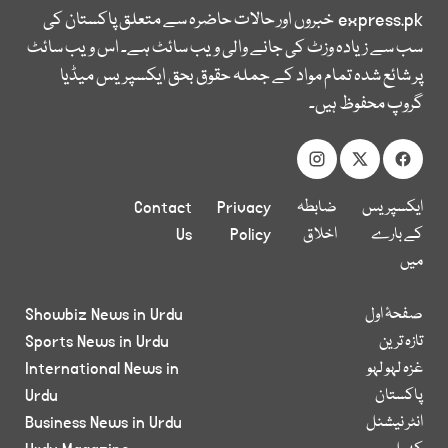
express.pk
خبروں اور حالات حاضرہ سے متعلق پاکستان کی
سب سے زیادہ وزٹ کی جانے والی ویب سائٹ ہے۔ اس ویب سائٹ
پر شائع شدہ تمام مواد کے جملہ حقوق بحق ایکسپریس میڈیا
گروپ محفوظ ہیں۔
ایکسپریس
ضابطہ
Privacy
Contact
کے بارے
اخلاق
Policy
Us
میں
صفحۂ اول
Showbiz News in Urdu
تازہ ترین
Sports News in Urdu
غزہ لہو لہو
International News in
پاکستان
Urdu
انٹر نیشنل
Business News in Urdu