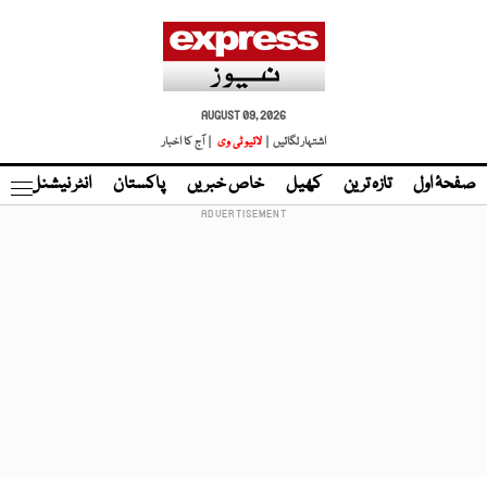
AUGUST 09, 2026
اشتہار لگائیں |
لائیو ٹی وی
| آج کا اخبار
صفحۂ اول
تازہ ترین
کھیل
خاص خبریں
پاکستان
انٹر نیشنل
ٹا