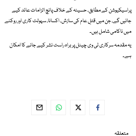
پراسیکیوشن کے مطابق، حسینہ کے خلاف پانچ الزامات عائد کیے
جائیں گے، جن میں قتلِ عام کی سازش، اکسانا، سہولت کاری اور روکنے
میں ناکامی شامل ہیں۔
یہ مقدمہ سرکاری ٹی وی چینل پر براہ راست نشر کیے جانے کا امکان
ہے۔
متعلقہ