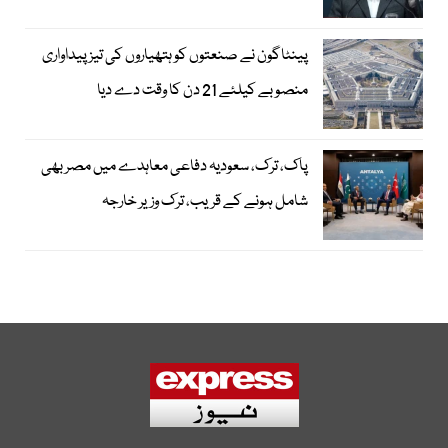
پینٹاگون نے صنعتوں کو ہتھیاروں کی تیز پیداواری
منصوبے کیلئے 21 دن کا وقت دے دیا
پاک، ترک، سعودیہ دفاعی معاہدے میں مصر بھی
شامل ہونے کے قریب، ترک وزیر خارجہ