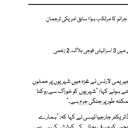
رائم کا مرتکب ہوا؛ سابق امریکی ترجمان
، 2 زخمی
یریمی لارنس نے غزہ میں شہریوں پر حملوں
یتے ہوئے کہا: "شہریوں کو خوراک سے روکنا
کنہ طور پر جنگی جرم ہے۔"
ائریکٹر جارجیا ٹیسی نے کہا کہ: "ہمارے
ہم بچوں کو صرف بچانے کی کوشش کر رہے ہیں۔