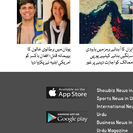
ایران کا آبنائے ہرمز میں بارودی
یونان میں برطانوی خاتون کا
سرنگیں ہٹانے کیلیے یورپی
بہیمانہ قتل؛ افغان باکسر کو
ممالک کو اجازت دینے پر غور
امریکی اہلیہ نے پکڑوا دیا
Showbiz News in
Sports News in U
International Ne
Urdu
Business News in
Urdu Magazine