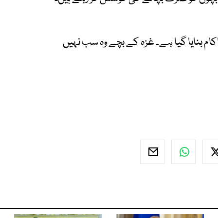
اکام بنایا گیا ہے۔ غزہ کے بچے وہ سب نہیں