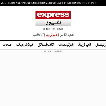
IVE STREAMING
EXPRESS ENTERTAINMENT
CRICKET PAKISTAN
TODAY'S PAPER
AUGUST 06, 2026
اشتہار لگائیں |
لائیو ٹی وی
| آج کا اخبار
ر نیشنل
ٹاپ ٹرینڈ
انٹرٹینمنٹ
لائف اسٹائل
فیکٹ چیک
صحت