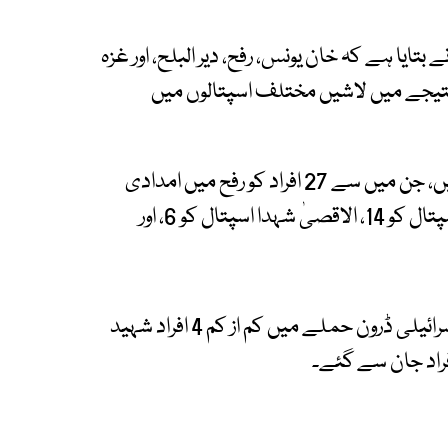
تایا ہے کہ خان یونس، رفح، دیر البلح، اور غزہ
 نتیجے میں لاشیں مختلف اسپتالوں میں
خان یونس کے ناصر اسپتال میں 35 لاشیں لائی گئیں، جن میں سے 27 افراد کو رفح میں امدادی
مرکز کے قریب گولیاں مار کر شہید کیا گیا۔ الشفا اسپتال کو 14، الاقصیٰ شہدا اسپتال کو 6، اور
طبی عملے کے مطابق جورا کے علاقے میں ایک اسرائیلی ڈرون حملے میں کم از کم 4 افراد شہید