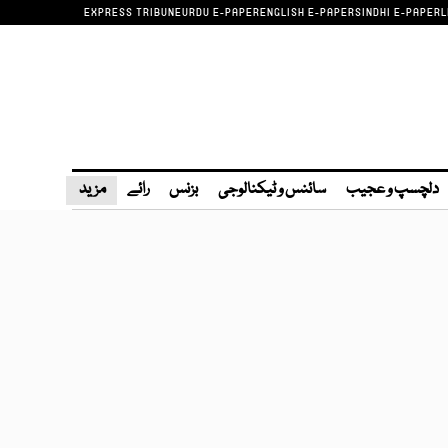
EXPRESS TRIBUNE
URDU E-PAPER
ENGLISH E-PAPER
SINDHI E-PAPER
L
دلچسپ و عجیب
سائنس و ٹیکنالوجی
بزنس
رائے
مزید