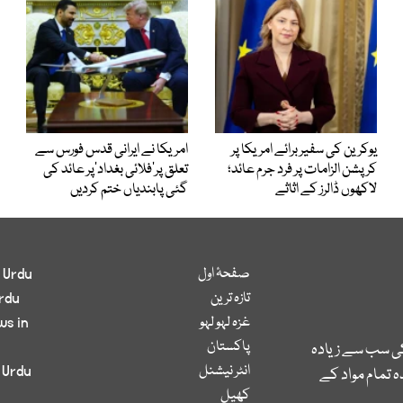
یوکرین کی سفیر برائے امریکا پر
امریکا نے ایرانی قدس فورس سے
کرپشن الزامات پر فرد جرم عائد؛
تعلق پر’فلائی بغداد‘پر عائد کی
لاکھوں ڈالرز کے اثاثے
گئی پابندیاں ختم کردیں
صفحۂ اول
 Urdu
تازہ ترین
rdu
غزہ لہو لہو
ws in
پاکستان
کی سب سے زیادہ
انٹر نیشنل
 Urdu
 تمام مواد کے
کھیل