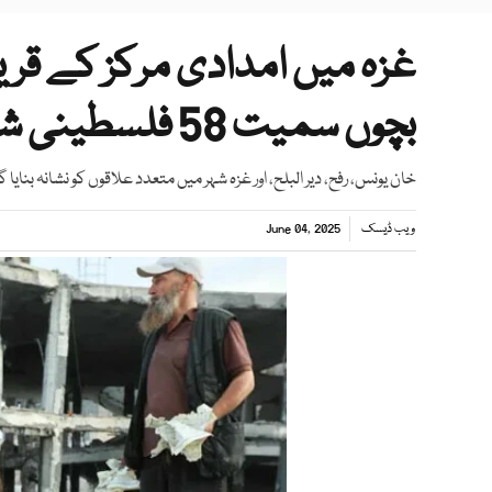
غزہ میں امدادی مرکز کے قری
بچوں سمیت 58 فلسطینی شہید
خان یونس، رفح، دیر البلح، اور غزہ شہر میں متعدد علاقوں کو نشانہ بنایا گ
ویب ڈیسک
June 04, 2025