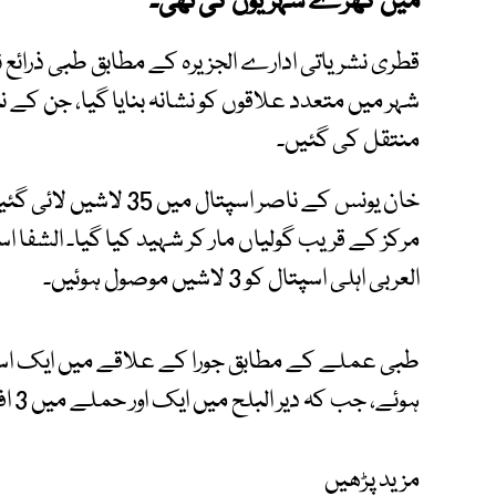
میں کھڑے شہریوں کی تھی۔
قطری نشریاتی ادارے الجزیرہ کے مطابق طبی ذرائع نے ب
شہر میں متعدد علاقوں کو نشانہ بنایا گیا، جن کے
منتقل کی گئیں۔
العربی اہلی اسپتال کو 3 لاشیں موصول ہوئیں۔
ہوئے، جب کہ دیر البلح میں ایک اور حملے میں 3 افراد جان سے گئے۔
مزید پڑھیں