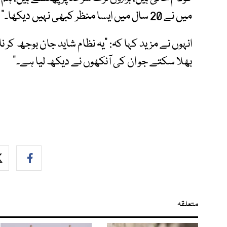
میں نے 20 سال میں ایسا منظر کبھی نہیں دیکھا۔"
انہوں نے مزید کہا کہ: "یہ نظام شاید جان بوجھ کر ن
بھلا سکتے جو ان کی آنکھوں نے دیکھ لیا ہے۔"
متعلقہ