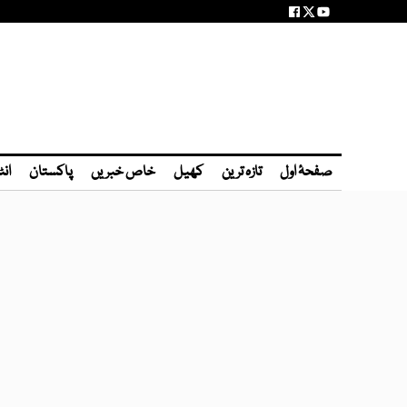
صفحۂ اول
تازہ ترین
کھیل
خاص خبریں
پاکستان
انٹ