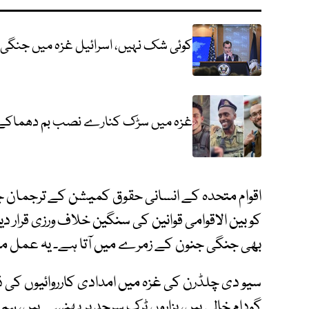
کوئی شک نہیں، اسرائیل غزہ میں جنگی ج
غزہ میں سڑک کنارے نصب بم دھماکے میں 3 اسرائیلی فوجی ہلاک
اقوام متحدہ کے انسانی حقوق کمیشن کے ترجمان ج
کو بین الاقوامی قوانین کی سنگین خلاف ورزی قرار د
بھی جنگی جنون کے زمرے میں آتا ہے۔ یہ عمل مم
سیو دی چلڈرن کی غزہ میں امدادی کارروائیوں کی ڈ
گودام خالی ہیں، ہزاروں ٹرک سرحد پر پھنسے ہیں، 