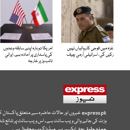
غزہ میں فوجی کارروائیاں نہیں
امریکا دوبارہ اپنے سابقہ وعدوں
رکیں گی، اسرائیلی آرمی چیف
کی پاسداری پر آمادہ ہے، ایرانی
نائب وزیر خارجہ
express.pk
خبروں اور حالات حاضرہ سے متعلق پاکستان 
وزٹ کی جانے والی ویب سائٹ ہے۔ اس ویب سائٹ پر شائع شدہ
جملہ حقوق بحق ایکسپریس میڈیا گروپ محفوظ ہیں۔