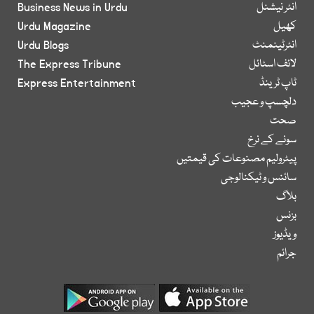
انٹر نیشنل
Business News in Urdu
کھیل
Urdu Magazine
انٹرٹینمنٹ
Urdu Blogs
لائف اسٹائل
The Express Tribune
ٹاپ ٹرینڈ
Express Entertainment
دلچسپ و عجیب
صحت
سونے کے نرخ
پیٹرولیم مصنوعات کی قیمتیں
سائنس و ٹیکنالوجی
بلاگ
بزنس
ویڈیوز
جرائم