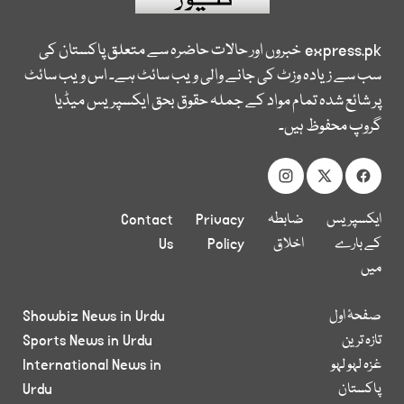
express.pk
خبروں اور حالات حاضرہ سے متعلق پاکستان کی
سب سے زیادہ وزٹ کی جانے والی ویب سائٹ ہے۔ اس ویب سائٹ
پر شائع شدہ تمام مواد کے جملہ حقوق بحق ایکسپریس میڈیا
گروپ محفوظ ہیں۔
ایکسپریس
ضابطہ
Privacy
Contact
کے بارے
اخلاق
Policy
Us
میں
صفحۂ اول
Showbiz News in Urdu
تازہ ترین
Sports News in Urdu
غزہ لہو لہو
International News in
پاکستان
Urdu