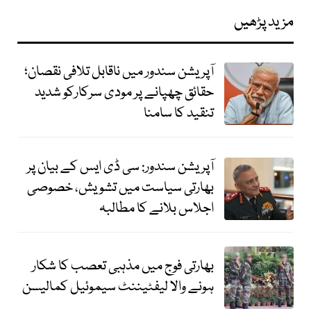
مزید پڑھیں
آپریشن سندور میں ناقابل تلافی نقصان؛
حقائق چھپانے پر مودی سرکارکو شدید
تنقید کا سامنا
آپریشن سندور: سی ڈی ایس کے بیان پر
بھارتی سیاست میں تشویش، خصوصی
اجلاس بلانے کا مطالبہ
بھارتی فوج میں مذہبی تعصب کا شکار
ہونے والا لیفٹیننٹ سیموئیل کمالیسن