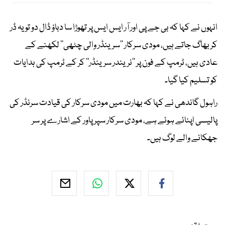
انہوں نے کہا کہ بی جے پی اور آر ایس ایس پر تھوڑا سا دباؤ ڈال دو تو یہ ڈر
کر بھاگ جاتے ہیں، مودی سرکار ’’سرینڈر والی چٹھی‘‘ لکھنے کے
عادی ہیں، ٹرمپ کے فون پر ’’نریندر سرینڈر‘‘ کر کے ٹرمپ کی ہدایات
کو تسلیم کیا گیا۔
راہول گاندھی نے کہا کہ بھارت میں مودی سرکار کی قیادت سرنڈر کی
پالیسی اپنائے ہوئے ہے، مودی سرکار سپر پاور کے اشارے پر سر
جھکانے والے لوگ ہیں۔