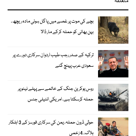
متعلقہ
بچے کی موت پر غصے میں پاگل ہوئی مادہ ریچھ،
بہن بھائی کو حملہ کرکے مار ڈالا
ترکیہ کے صدر رجب طیب اردوان سرکاری دورے پر
سعودی عرب پہنچ گئے
روس یوکرین جنگ کے خاتمے سے پہلے نیٹو پر
حملہ کرسکتا ہے، امریکی انٹیلی جنس
حوثی ڈرون حملہ، یمن کی سرکاری فورسز کے 3 اہلکار
ہلاک، 4 زخمی