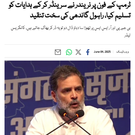
ٹرمپ کے فون پر نریندر نے سرینڈر کر کے ہدایات کو
تسلیم کیا، راہول گاندھی کی سخت تنقید
بی جے پی اور آر ایس ایس پر تھوڑا سا دباؤ ڈال دو تو یہ ڈر کر بھاگ جاتے ہیں، کانگریس
لیڈر
ویب ڈیسک
June 04, 2025