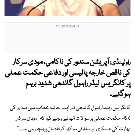
آپریشن سندور کی ناکامی، مودی سرکار
راولپنڈی:
کی ناقص خارجہ پالیسی اور دفاعی حکمت عملی
پر کانگریس لیڈر راہول گاندھی شدید برہم
ہوگئے۔
کانگریس رہنما راہول گاندھی نے اپنے حالیہ خطاب میں مودی کی
ناکام حکمت عملی پر سوالات اٹھاتے ہوئے کہا کہ ’’مودی سرکار
بھارت کی عسکری اور سفارتی ساکھ کو نقصان پہنچا رہی ہے۔‘‘