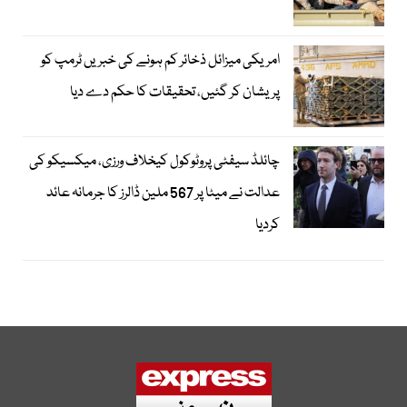
امریکی میزائل ذخائر کم ہونے کی خبریں ٹرمپ کو
پریشان کر گئیں، تحقیقات کا حکم دے دیا
چائلڈ سیفٹی پروٹوکول کیخلاف ورزی، میکسیکو کی
عدالت نے میٹا پر 567 ملین ڈالرز کا جرمانہ عائد
کردیا