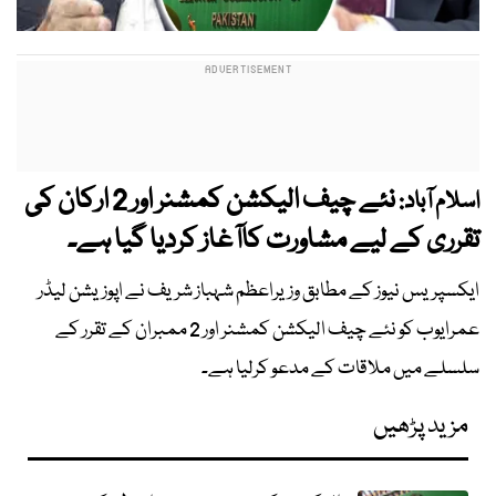
نئے چیف الیکشن کمشنر اور 2 ارکان کی
اسلام آباد:
تقرری کے لیے مشاورت کاآغاز کردیا گیا ہے۔
ایکسپریس نیوز کے مطابق وزیراعظم شہباز شریف نے اپوزیشن لیڈر
عمرایوب کو نئے چیف الیکشن کمشنر اور 2 ممبران کے تقرر کے
سلسلے میں ملاقات کے مدعو کرلیا ہے۔
مزید پڑھیں