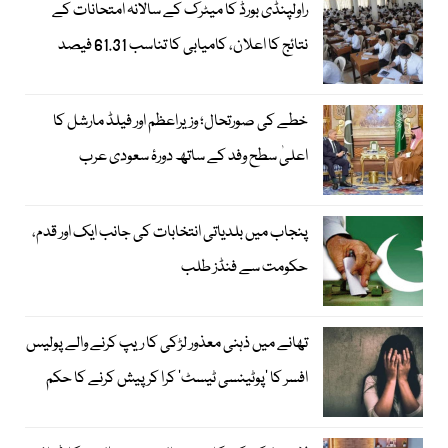
راولپنڈی بورڈ کا میٹرک کے سالانہ امتحانات کے
نتائج کا اعلان، کامیابی کا تناسب 61.31 فیصد
خطے کی صورتحال؛ وزیراعظم اور فیلڈ مارشل کا
اعلیٰ سطح وفد کے ساتھ دورۂ سعودی عرب
پنجاب میں بلدیاتی انتخابات کی جانب ایک اور قدم،
حکومت سے فنڈز طلب
تھانے میں ذہنی معذور لڑکی کا ریپ کرنے والے پولیس
افسر کا ’پوٹینسی ٹیسٹ‘ کرا کر پیش کرنے کا حکم