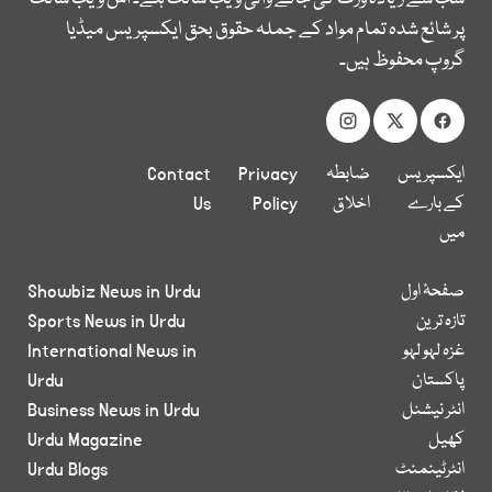
پر شائع شدہ تمام مواد کے جملہ حقوق بحق ایکسپریس میڈیا
گروپ محفوظ ہیں۔
ایکسپریس
ضابطہ
Privacy
Contact
کے بارے
اخلاق
Policy
Us
میں
صفحۂ اول
Showbiz News in Urdu
تازہ ترین
Sports News in Urdu
غزہ لہو لہو
International News in
پاکستان
Urdu
انٹر نیشنل
Business News in Urdu
کھیل
Urdu Magazine
انٹرٹینمنٹ
Urdu Blogs