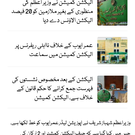
الیکشن کمیشن نے وزیر اعظم کی
منظوری کے بغیر ملازمین کو 20 فیصد
الیکشن الاؤنس دے دیا
عمر ایوب کے خلاف نااہلی ریفرنس پر
الیکشن کمیشن میں سماعت
الیکشن کے بعد مخصوص نشستوں کی
فہرست جمع کرانے کا حکم قانون کے
خلاف ہے، الیکشن کمیشن
وزیراعظم شہباز شریف نے اپوزیشن لیڈر عمرایوب کو خط لکھا ہے،
جس میں کہا گیا ہے کہ چیف الیکشن کمشنر اور 2 ارکان کی