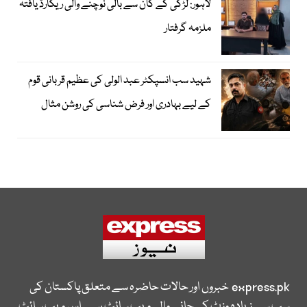
لاہور: لڑکی کے کان سے بالی نوچنے والی ریکارڈ یافتہ
ملزمہ گرفتار
شہید سب انسپکٹر عبد الولی کی عظیم قربانی قوم
کے لیے بہادری اور فرض شناسی کی روشن مثال
express.pk
خبروں اور حالات حاضرہ سے متعلق پاکستان کی
سب سے زیادہ وزٹ کی جانے والی ویب سائٹ ہے۔ اس ویب سائٹ