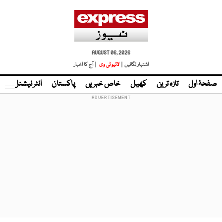
AUGUST 06, 2026
اشتہار لگائیں |
لائیو ٹی وی
| آج کا اخبار
صفحۂ اول
تازہ ترین
کھیل
خاص خبریں
پاکستان
انٹر نیشنل
ٹا