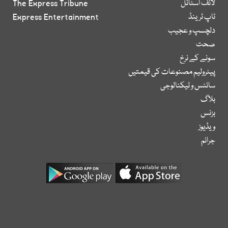
لائف اسٹائل
The Express Tribune
ٹاپ ٹرینڈ
Express Entertainment
دلچسپ و عجیب
صحت
سونے کے نرخ
پیٹرولیم مصنوعات کی قیمتیں
سائنس و ٹیکنالوجی
بلاگ
بزنس
ویڈیوز
جرائم