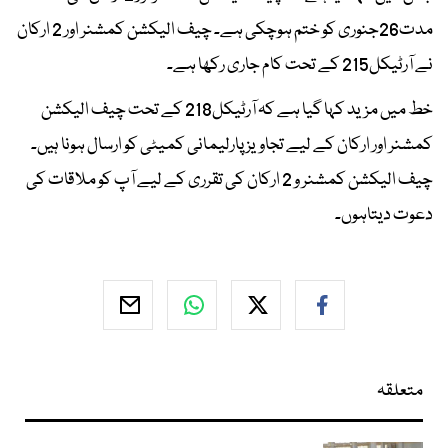
مدت26جنوری کو ختم ہوچکی ہے۔ چیف الیکشن کمشنر اور 2 ارکان
نے آرٹیکل215 کے تحت کام جاری رکھا ہے۔
خط میں مزید کہا گیا ہے کہ آرٹیکل218 کے تحت چیف الیکشن
کمشنر اور ارکان کے لیے تجاویز پارلیمانی کمیٹی کو ارسال ہونا ہیں۔
چیف الیکشن کمشنر و 2 ارکان کی تقرری کے لیے آپ کو ملاقات کی
دعوت دیتاہوں۔
متعلقہ