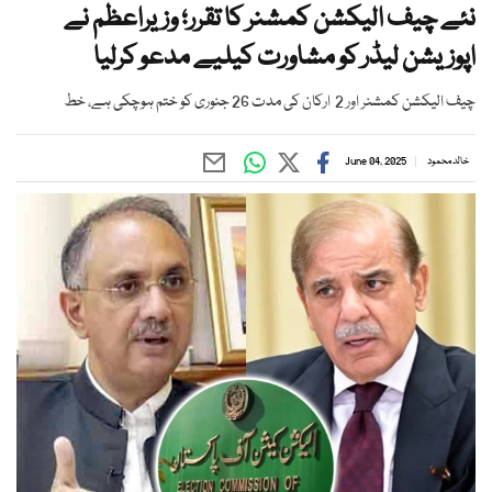
نئے چیف الیکشن کمشنر کا تقرر؛ وزیراعظم نے
اپوزیشن لیڈر کو مشاورت کیلیے مدعو کرلیا
چیف الیکشن کمشنر اور 2 ارکان کی مدت 26 جنوری کو ختم ہوچکی ہے، خط
خالد محمود
June 04, 2025