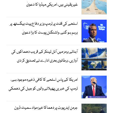
غیر یقینی ہیں، امریکی میڈیا کا دعویٰ
اسلحے کی قلت پر ٹرمپ وزیر دفاع پیٹ ہیگستھ پر
برہم ہو گئے، واشنگٹن پوسٹ کا بڑا دعویٰ
آبنائے ہرمز میں آئل ٹینکر کے قریب دھماکوں کی
آوازیں، برطانوی بحری ادارے نے تصدیق کر دی
امریکا کے پاس اسلحے کا کافی ذخیرہ موجود ہے،
ٹرمپ کی خبریں پھیلانے والوں کو جیل کی دھمکی
جرمن ایئرپورٹ پر دھماکا خیز مواد سمیت ڈرون