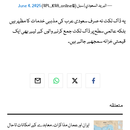
— البريد السعودي | سبل (@SPL_KSA_online)
June 4, 2025
یہ ڈاک ٹکٹ نہ صرف سعودی عرب کی مذہبی خدمات کا مظہر ہیں
بلکہ عالمی سطح پر ڈاک ٹکٹ جمع کرنے والوں کے لیے بھی ایک
قیمتی خزانہ سمجھے جاتے ہیں۔
متعلقہ
ایران اور عمان مذاکرات، معاہدے کے امکانات تاحال