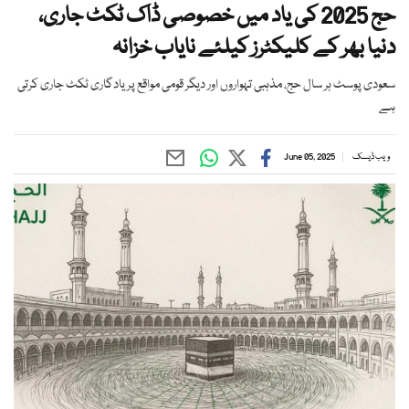
حج 2025 کی یاد میں خصوصی ڈاک ٹکٹ جاری،
دنیا بھر کے کلیکٹرز کیلئے نایاب خزانہ
سعودی پوسٹ ہر سال حج، مذہبی تہواروں اور دیگر قومی مواقع پر یادگاری ٹکٹ جاری کرتی
ہے
ویب ڈیسک
June 05, 2025