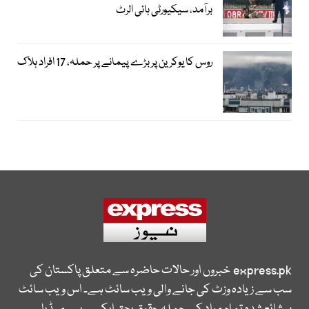
برآمد، سیکیورٹی ہائی الرٹ
روس کا یوکرین پر بڑے پیمانے پر حملہ، 17 افراد ہلاک
express.pk
خبروں اور حالات حاضرہ سے متعلق پاکستان کی
سب سے زیادہ وزٹ کی جانے والی ویب سائٹ ہے۔ اس ویب سائٹ