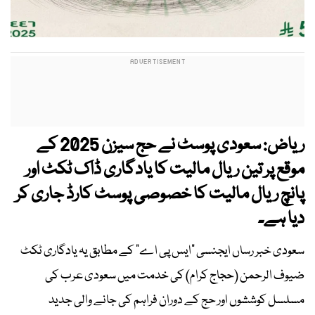
ریاض: سعودی پوسٹ نے حج سیزن 2025 کے
موقع پر تین ریال مالیت کا یادگاری ڈاک ٹکٹ اور
پانچ ریال مالیت کا خصوصی پوسٹ کارڈ جاری کر
دیا ہے۔
سعودی خبر رساں ایجنسی "ایس پی اے" کے مطابق یہ یادگاری ٹکٹ
ضیوف الرحمن (حجاج کرام) کی خدمت میں سعودی عرب کی
مسلسل کوششوں اور حج کے دوران فراہم کی جانے والی جدید