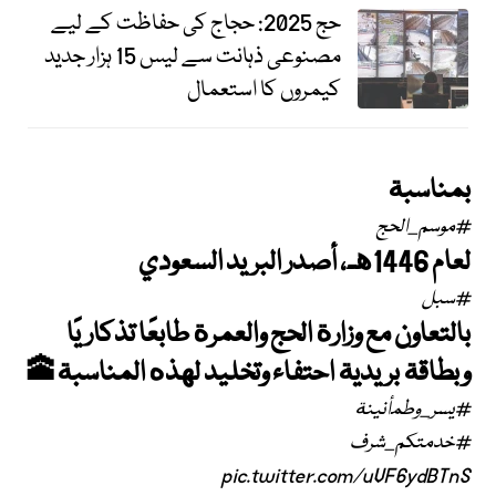
حج 2025: حجاج کی حفاظت کے لیے
مصنوعی ذہانت سے لیس 15 ہزار جدید
کیمروں کا استعمال
بمناسبة
#موسم_الحج
لعام 1446هـ، أصدر البريد السعودي
#سبل
بالتعاون مع وزارة الحج والعمرة طابعًا تذكاريًا
وبطاقة بريدية احتفاء وتخليد لهذه المناسبة🕋
#يسر_وطمأنينة
#خدمتكم_شرف
pic.twitter.com/uVF6ydBTnS