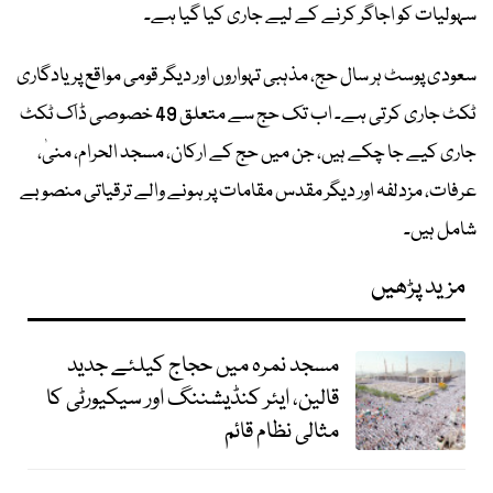
سہولیات کو اجاگر کرنے کے لیے جاری کیا گیا ہے۔
سعودی پوسٹ ہر سال حج، مذہبی تہواروں اور دیگر قومی مواقع پر یادگاری
ٹکٹ جاری کرتی ہے۔ اب تک حج سے متعلق 49 خصوصی ڈاک ٹکٹ
جاری کیے جا چکے ہیں، جن میں حج کے ارکان، مسجد الحرام، منیٰ،
عرفات، مزدلفہ اور دیگر مقدس مقامات پر ہونے والے ترقیاتی منصوبے
شامل ہیں۔
مزید پڑھیں
مسجد نمرہ میں حجاج کیلئے جدید
قالین، ایئر کنڈیشننگ اور سیکیورٹی کا
مثالی نظام قائم