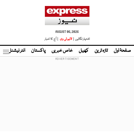
AUGUST 06, 2026
اشتہار لگائیں |
لائیو ٹی وی
| آج کا اخبار
صفحۂ اول
تازہ ترین
کھیل
خاص خبریں
پاکستان
انٹر نیشنل
ٹا