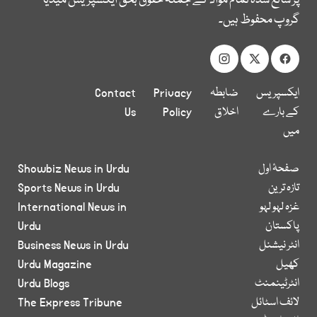
پر شائع شدہ تمام مواد کے جملہ حقوق بحق ایکسپریس میڈیا
گروپ محفوظ ہیں۔
ایکسپریس
ضابطہ
Privacy
Contact
کے بارے
اخلاق
Policy
Us
میں
صفحۂ اول
Showbiz News in Urdu
تازہ ترین
Sports News in Urdu
غزہ لہو لہو
International News in
پاکستان
Urdu
انٹر نیشنل
Business News in Urdu
کھیل
Urdu Magazine
انٹرٹینمنٹ
Urdu Blogs
لائف اسٹائل
The Express Tribune