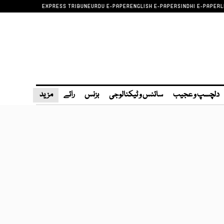
EXPRESS TRIBUNE
URDU E-PAPER
ENGLISH E-PAPER
SINDHI E-PAPER
L
دلچسپ و عجیب
سائنس و ٹیکنالوجی
بزنس
رائے
مزید