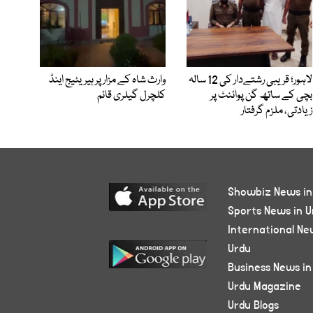
لاہور؛ قریبی رشتےدار کی 12 سالہ
وارث شاہ کے مزار پر ہیریٹیج اینڈ
بچی کے ساتھ گن پوائنٹ پر
کلچرل گیلری قائم
زیادتی، ملزم گرفتار
Showbiz News in
Sports News in U
International Ne
Urdu
Business News in
Urdu Magazine
Urdu Blogs