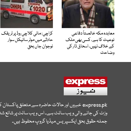
معاہدہ مکہ خالصتاً دفاعی
کراچی: مائی کلاچی روڈ پر ٹریفک
نوعیت کا ہے، کسی بھی ملک
حادثے میں موٹر سائیکل سوار
کے خلاف نہیں، اسحاق ڈار کی
نوجوان جاں بحق
وضاحت
express.pk
خبروں اور حالات حاضرہ سے متعلق پاکستان 
وزٹ کی جانے والی ویب سائٹ ہے۔ اس ویب سائٹ پر شائع شدہ
جملہ حقوق بحق ایکسپریس میڈیا گروپ محفوظ ہیں۔