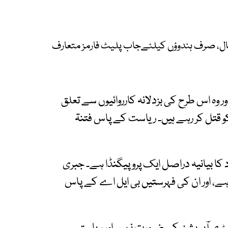
ل، صرف ہندوؤں کیلئےجاب پلیٹ فارمز متعارف
ور وہ اس طرح کی بزدلانہ کارروائیوں سے تعلق
کو قتل کر رہے ہیں۔ ریاست کے پاس فتنۃ
اد کا بیانیہ دراصل ایک پروپیگنڈا ہے۔ جبری
، اور ان کی فہرستیں بی ایل اے کے پاس