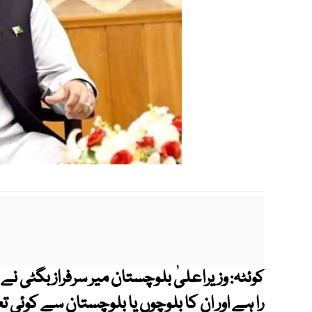
وزیراعلیٰ بلوچستان میر سرفراز بگٹی ن
کوئٹہ:
را ہے اور ان کا بلوچوں یا بلوچستان سے کوئی ت