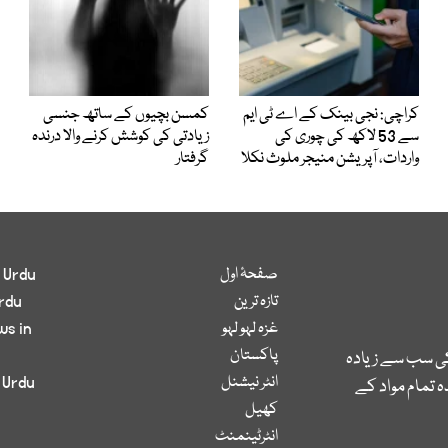
کراچی: نجی بینک کے اے ٹی ایم
کمسن بچیوں کے ساتھ جنسی
سے 53 لاکھ کی چوری کی
زیادتی کی کوشش کرنے والا درندہ
واردات، آپریشن منیجر ملوث نکلا
گرفتار
صفحۂ اول
 Urdu
تازہ ترین
rdu
غزہ لہو لہو
ws in
پاکستان
کی سب سے زیادہ
انٹر نیشنل
 Urdu
 تمام مواد کے
کھیل
انٹرٹینمنٹ