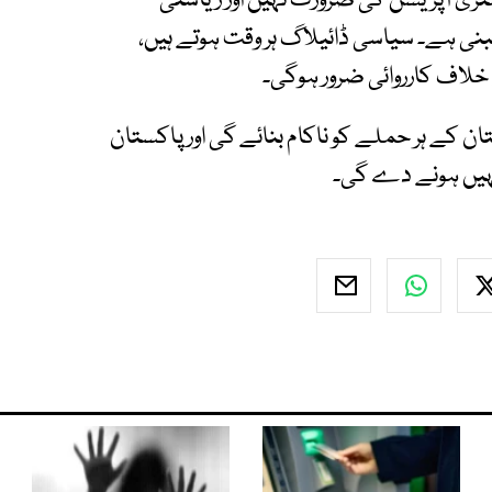
ٹری آپریشن کی ضرورت نہیں اور ریاستی
نی ہے۔ سیاسی ڈائیلاگ ہر وقت ہوتے ہیں،
خلاف کارروائی ضرور ہوگی۔
تان کے ہر حملے کو ناکام بنائے گی اور پاکستان
ہیں ہونے دے گی۔