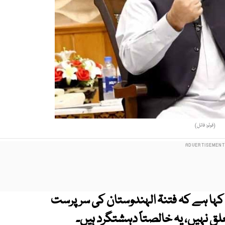
(فوٹو: فائل)
ے کہا ہے کہ فتنۃ الہندوستان کی سرپرست
علق نہیں، یہ خالصتاً دہشتگرد ہیں۔