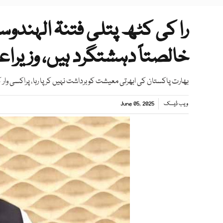
را کی کٹھ پتلی فتنۃ الہندوس
خالصتاً دہشتگرد ہیں، وزیراع
بھارت پاکستان کی ابھرتی معیشت کو برداشت نہیں کر پا رہا، پراکسی وار
ویب ڈیسک
June 05, 2025