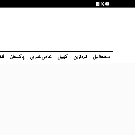
صفحۂ اول
تازہ ترین
کھیل
خاص خبریں
پاکستان
انٹ