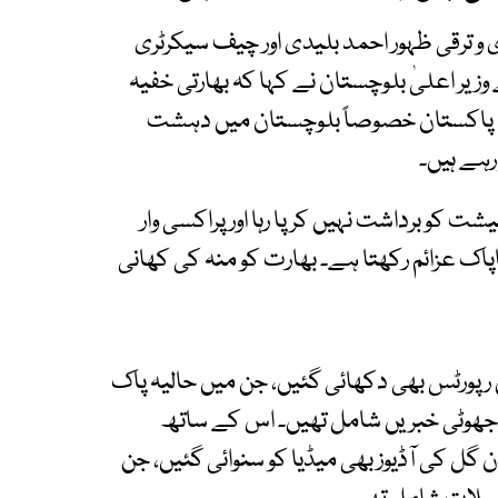
و ترقی ظہور احمد بلیدی اور چیف سیکرٹری
یر اعلیٰ بلوچستان نے کہا کہ بھارتی خفیہ
ان‘‘ پاکستان خصوصاً بلوچستان میں دہشت
رہے ہیں۔
ت کو برداشت نہیں کر پا رہا اور پراکسی وار
ک عزائم رکھتا ہے۔ بھارت کو منہ کی کھانی
 رپورٹس بھی دکھائی گئیں، جن میں حالیہ پاک
جھوٹی خبریں شامل تھیں۔ اس کے ساتھ
گل کی آڈیوز بھی میڈیا کو سنوائی گئیں، جن