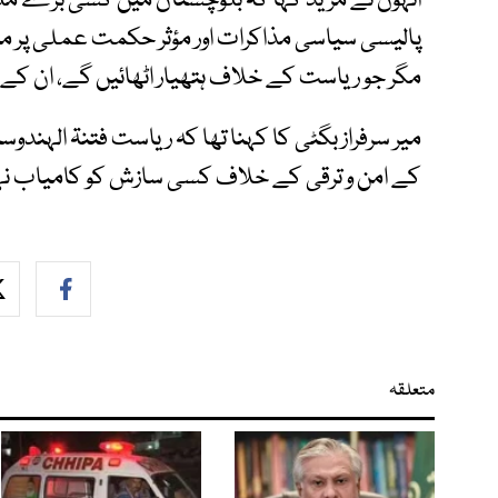
انہوں نے مزید کہا کہ بلوچستان میں کسی بڑے مل
پالیسی سیاسی مذاکرات اور مؤثر حکمت عملی پر مب
مگر جو ریاست کے خلاف ہتھیار اٹھائیں گے، ان کے 
میر سرفراز بگٹی کا کہنا تھا کہ ریاست فتنۃ الہندوس
کے امن و ترقی کے خلاف کسی سازش کو کامیاب ن
متعلقہ