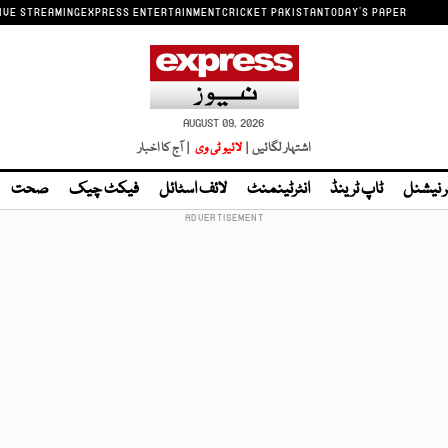
IVE STREAMING
EXPRESS ENTERTAINMENT
CRICKET PAKISTAN
TODAY'S PAPER
AUGUST 09, 2026
اشتہار لگائیں |
لائیو ٹی وی
| آج کا اخبار
ر نیشنل
ٹاپ ٹرینڈ
انٹرٹینمنٹ
لائف اسٹائل
فیکٹ چیک
صحت