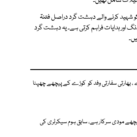
صیلات شامل تھیں۔
کو شہید کرنے والے دہشت گرد دراصل فتنۃ
نڈنگ اور ہدایات فراہم کرتی ہے۔ یہ دہشت گرد
یں۔
 ، بھارتی سفارتی وفد کو کوڑے کے پیچھے چھپنا
 پیچھے مودی سرکار ہے، سابق ہوم سیکرٹری کی