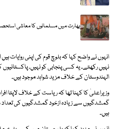
بھارت میں مسلمانوں کا معاشی استحصا
انہوں نے واضح کہا کہ بلوچ قوم کی اپنی روایات ہیں ا
نہیں رکھتے۔ یہ کسی پنجابی کو نہیں، پاکستانیوں 
الہندوستان کے خلاف مزید شواہد موجود ہیں۔
وزیراعلیٰ کا کہنا تھا کہ ریاست کے خلاف لاپتا افر
گمشدگیوں سے زیادہ ازخود گمشدگیوں کی تعداد ہے
ہیں۔