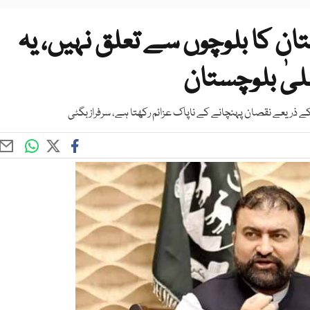
تان کا بلوچوں سے تعلق نہیں، یہ
لیٰ بلوچستان
 کے ذریعے نقصان پہنچانے کے ناپاک عزائم رکھتا ہے، سرفراز بگٹی