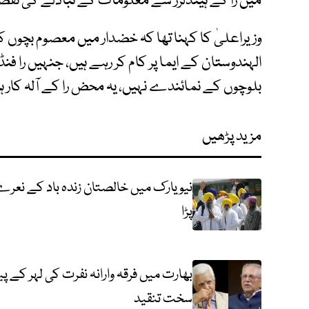
میں را کے ہینڈلرز سے معلومات کے تبادلے کی تف
وزیراعلیٰ کا کہنا تھا کہ خضدار میں معصوم بچوں 
الہندوستان کے ایما پر کام کر رہے ہیں، جنہیں را ف
بلوچوں کے نمائندے نہیں، یہ محض را کے آلہ کار ہ
مزید پڑھیں
نیویارک میں خالصتان زندہ باد کے نعرے
پڑا
بھارت میں فرقہ وارانہ نفرت کی لہر کے
سخت تنقید