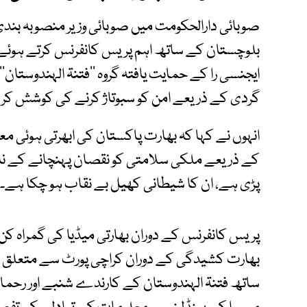
صوبائی دارالحکومت میں صوبائی وزیر منصوبہ بندی 
بلوچستان کے ساتھ اہم پریس کانفرنس کرتے ہوئے وز
ایجنسی را کے حمایت یافتہ گروہ ’’فتنۃ الہندوست
گردی کے ذریعے امن کو سبوتاژ کرنے کی کوشش کر 
انہوں نے کہا کہ بھارت پاکستان کی ابھرتی ہوئی معیش
کے ذریعے ملکی سلامتی کو نقصان پہنچانے کے ناپا
پڑی ہے، ان کا شیطانی کھیل بے نقاب ہو چکا ہے۔
پریس کانفرنس کے دوران بھارتی میڈیا کی گمراہ کن
بھارت کشیدگی کے دوران کراچی پورٹ سے متعلق 
ساتھ فتنۃ الہندوستان کے کارندے شنبے اور رحمان 