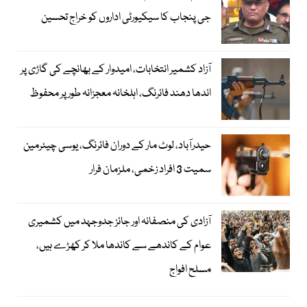
جی پنجاب کا سیکیورٹی اداروں کو خراج تحسین
آزاد کشمیر انتخابات، امیدوار کے بھانچے کی گاڑی پر
اندھا دھند فائرنگ، اہلخانہ معجزانہ طور پر محفوظ
حیدرآباد، لوٹ مار کے دوران فائرنگ، یوسی چیئرمین
سمیت 3 افراد زخمی، ملزمان فرار
آزادی کی منصفانہ اور جائز جدوجہد میں کشمیری
عوام کے کاندھے سے کاندھا ملا کر کھڑے ہیں،
مسلح افواج