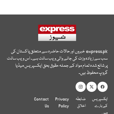
express.pk
خبروں اور حالات حاضرہ سے متعلق پاکستان کی
سب سے زیادہ وزٹ کی جانے والی ویب سائٹ ہے۔ اس ویب سائٹ
پر شائع شدہ تمام مواد کے جملہ حقوق بحق ایکسپریس میڈیا
گروپ محفوظ ہیں۔
ایکسپریس
ضابطہ
Privacy
Contact
کے بارے
اخلاق
Policy
Us
میں