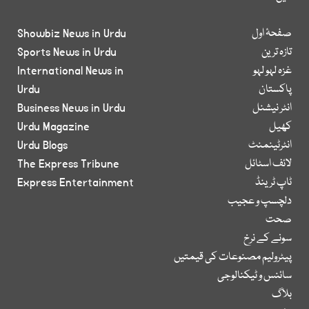
صفحۂ اول
Showbiz News in Urdu
تازہ ترین
Sports News in Urdu
غزہ لہو لہو
International News in
پاکستان
Urdu
انٹر نیشنل
Business News in Urdu
کھیل
Urdu Magazine
انٹرٹینمنٹ
Urdu Blogs
لائف اسٹائل
The Express Tribune
ٹاپ ٹرینڈ
Express Entertainment
دلچسپ و عجیب
صحت
سونے کے نرخ
پیٹرولیم مصنوعات کی قیمتیں
سائنس و ٹیکنالوجی
بلاگ