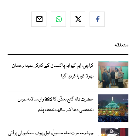
متعلقہ
کراچی، ایم کیو ایم پاکستان کے کارکن عبدالرحمان
بھولا کو رہا کر دیا گیا
حضرت داتا گنج بخشؒ کا 983 واں سالانہ عرس
اختتامی دعا کے ساتھ اختتام پذیر
چہلم حضرت امام حسینؓ، فول پروف سیکیورٹی پر آئی