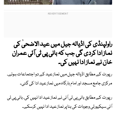
راولپنڈی کی اڈیالہ جیل میں عید الاضحیٰ کی
نماز ادا کردی گی جب کہ بانی پی ٹی آئی عمران
خان نے نماز ادا نہیں کی۔
رپورٹ کے مطابق اڈیالہ جیل میں نماز عید کے دو اجتماعات ہوئے،
مرکزی جامع مسجد اور امام بارگاہ میں نماز عید ادا کی گئی۔
رپورٹ کے مطابق بانی پی ٹی آئی نے نماز عید ادا نہیں کی، بانی پی ٹی
آئی سیکیورٹی وجوہات کی بنا پر نماز عید ادا نہیں کرسکے۔