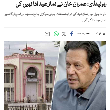
راولپنڈی: عمران خان نے نماز عید ادا نہیں کی
اڈیالہ جیل میں نماز عید کے دو اجتماعات ہوئے، مرکزی جامع مسجد اور امام بارگاہ میں
نماز عید ادا کی گئی
ویب ڈیسک
June 07, 2025