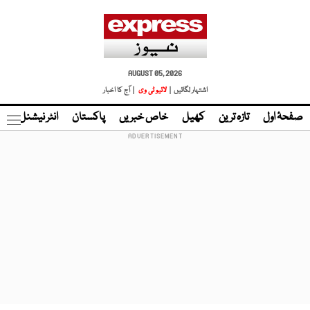
AUGUST 05, 2026
اشتہار لگائیں |
لائیو ٹی وی
| آج کا اخبار
صفحۂ اول
تازہ ترین
کھیل
خاص خبریں
پاکستان
انٹر نیشنل
ٹا