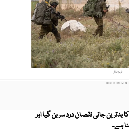
فوٹو: فائل
 بدترین جانی نقصان درد سر بن گیا اور