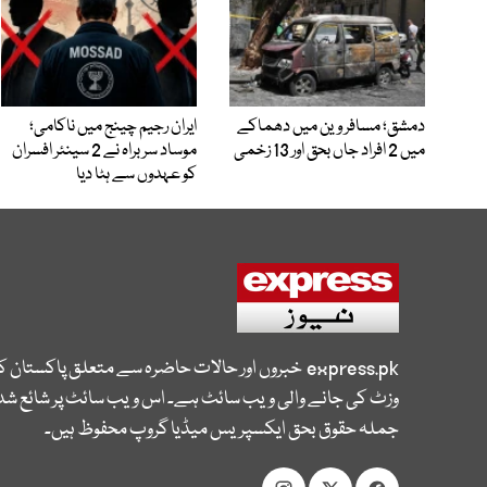
دمشق؛ مسافر وین میں دھماکے
ایران رجیم چینج میں ناکامی؛
میں 2 افراد جاں بحق اور 13 زخمی
موساد سربراہ نے 2 سینئر افسران
کو عہدوں سے ہٹا دیا
express.pk
خبروں اور حالات حاضرہ سے متعلق پاکستان 
وزٹ کی جانے والی ویب سائٹ ہے۔ اس ویب سائٹ پر شائع شدہ
جملہ حقوق بحق ایکسپریس میڈیا گروپ محفوظ ہیں۔