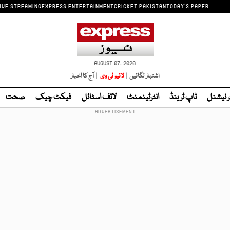
IVE STREAMING
EXPRESS ENTERTAINMENT
CRICKET PAKISTAN
TODAY'S PAPER
AUGUST 07, 2026
اشتہار لگائیں |
لائیو ٹی وی
| آج کا اخبار
ر نیشنل
ٹاپ ٹرینڈ
انٹرٹینمنٹ
لائف اسٹائل
فیکٹ چیک
صحت