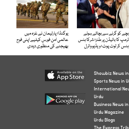
بچے کو گرنے سے بچاتے ہوئے
یوگنڈا؛ پارلیمان نے غزہ میں
ٹرمپ کا بائیڈن پر طنز؛ شرکا ہنس
عالمی امن فورس کیلیے اپنی فوج
ہنس کر لوٹ پوٹ؛ ویڈیو وائرل
بھیجنے کی منظوری دیدی
Showbiz News in
Sports News in U
International Ne
Urdu
Business News in
Urdu Magazine
Urdu Blogs
The Express Tri