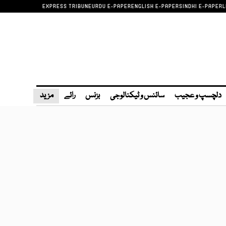
EXPRESS TRIBUNE
URDU E-PAPER
ENGLISH E-PAPER
SINDHI E-PAPER
L
دلچسپ و عجیب
سائنس و ٹیکنالوجی
بزنس
رائے
مزید