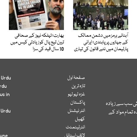
آبنائے ہرمز میں دشمن ممالک
بھارت؛ تہلکہ نیوز کے صحافی
کے جہازوں پر پابندی؛ ایرانی
ترون تیج پال کو زیادتی کیس میں
پارلیمان میں نئے قانون کی تیاری
10 سال قید کی سزا
صفحۂ اول
 Urdu
تازہ ترین
rdu
غزہ لہو لہو
ws in
پاکستان
کی سب سے زیادہ
انٹر نیشنل
 Urdu
 تمام مواد کے
کھیل
انٹرٹینمنٹ
لائف اسٹائل
bune