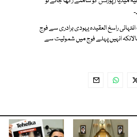
یہ میڈیا رپورٹس کو سامنے رکھا جائے تو
۔
نتہائی راسخ العقیدہ یہودی برادری سے فوج
حالانکہ انہیں پہلے فوج میں شمولیت سے