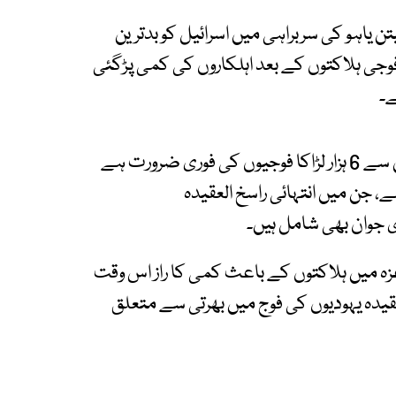
ن یاہو کی سربراہی میں اسرائیل کو بدترین
فوجی ہلاکتوں کے بعد اہلکاروں کی کمی پڑگئی
میڈیا رپورٹس میں بتایا گیا کہ اسرائیل کو 10 ہزار میں سے 6 ہزار لڑاکا فوجیوں کی فوری ضرورت ہے
ہے، جن میں انتہائی راسخ العقیدہ
ی جوان بھی شامل ہیں۔
 غزہ میں ہلاکتوں کے باعث کمی کا راز اس وقت
قیدہ یہودیوں کی فوج میں بھرتی سے متعلق