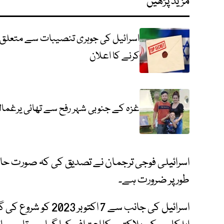
مزید پڑھیں
اسرائیل کی جوہری تنصیبات سے متعلق 
کرنے کا اعلان
غزہ کے جنوبی شہر رفح سے تھائی یرغمالی
اسرائیلی فوجی ترجمان نے تصدیق کی کہ صورت حال
طور پر ضرورت ہے۔