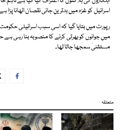
اہلکاروں کی ہلاکتوں کا اعتراف کیا گیا ہے تاہم حال
اسرائیل کو غزہ میں بدترین جانی نقصان اٹھانا پڑا ہے
رپورٹ میں بتایا گیا کہ اسی سبب اسرائیلی حکومت ا
میں جوانوں کو بھرتی کرنے کا منصوبہ بنا رہی ہے 
مستثنیٰ سمجھا جاتا تھا۔
متعلقہ