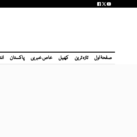
صفحۂ اول
تازہ ترین
کھیل
خاص خبریں
پاکستان
انٹ