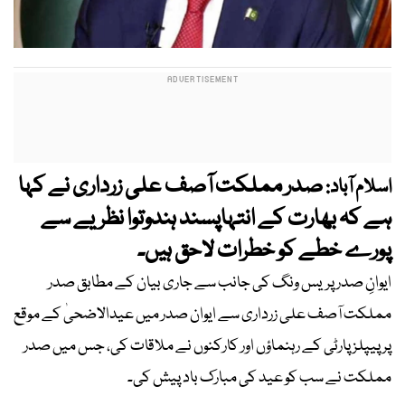
صدر مملکت آصف علی زرداری نے کہا
اسلام آباد:
ہے کہ بھارت کے انتہاپسند ہندوتوا نظریے سے
پورے خطے کو خطرات لاحق ہیں۔
ایوانِ صدر پریس ونگ کی جانب سے جاری بیان کے مطابق صدر
مملکت آصف علی زرداری سے ایوان صدر میں عیدالاضحیٰ کے موقع
پر پیپلز پارٹی کے رہنماؤں اور کارکنوں نے ملاقات کی، جس میں صدر
مملکت نے سب کو عید کی مبارک باد پیش کی۔