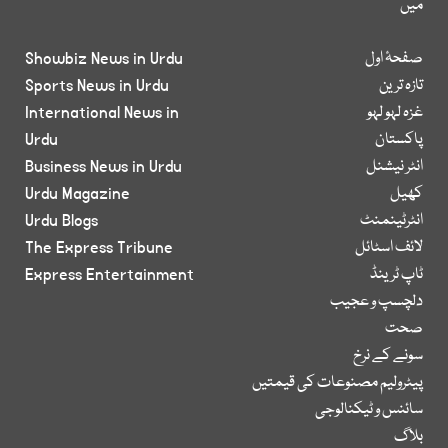
میں
صفحۂ اول
Showbiz News in Urdu
تازہ ترین
Sports News in Urdu
غزہ لہو لہو
International News in
پاکستان
Urdu
انٹر نیشنل
Business News in Urdu
کھیل
Urdu Magazine
انٹرٹینمنٹ
Urdu Blogs
لائف اسٹائل
The Express Tribune
ٹاپ ٹرینڈ
Express Entertainment
دلچسپ و عجیب
صحت
سونے کے نرخ
پیٹرولیم مصنوعات کی قیمتیں
سائنس و ٹیکنالوجی
بلاگ