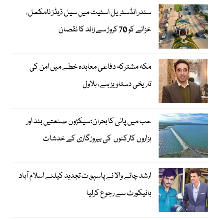
سندر انڈسٹریل اسٹیٹ میں سیل ڈیڈز نامکمل،
خزانے کو 70 کروڑ سے زائد کا نقصان
مکہ مشترکہ دفاعی معاہدہ خطے میں امن کی
تاریخی دستاویز ہے، بلاول
حب میں پانی کا بحران؛سیکڑوں صنعتیں بند اور
ہزاروں کارکنوں کی بیروزگاری کے خدشات
ارشد چائے والا نے پاسپورٹ تجدید کیلئے اسلام آباد
ہائیکورٹ سے رجوع کرلیا