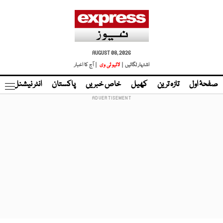
AUGUST 08, 2026
اشتہار لگائیں |
لائیو ٹی وی
| آج کا اخبار
صفحۂ اول
تازہ ترین
کھیل
خاص خبریں
پاکستان
انٹر نیشنل
ٹا