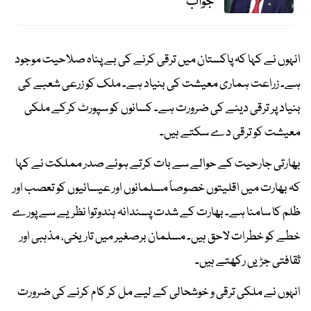
جواب
انہوں نے کہا کہ پاکستان میں ترقی کرنے کی بے پناہ صلاحیت موجود
ہے۔ زراعت ہماری معیشت کی بنیاد ہے۔ ملک کو زرعی شعبے کی
بنیاد پر ترقی دینے کی ضرورت ہے۔ کسانوں کو سپورٹ کرکے ملکی
معیشت کو ترقی دے سکتے ہیں۔
بھارتی جارحیت کے حوالے سے بات کرتے ہوئے صدر مملکت نے کہا
کہ بھارت میں اقلیتوں خصوصاً مسلمانوں اور عیسائیوں کو تعصب اور
ظلم کا سامنا ہے۔ بھارت کے شدت پسندانہ ہندوتوا نظریے سے پورے
خطے کو خطرات لاحق ہیں۔ مسلمان برصغیر میں تاریخی، مذہبی اور
ثقافتی جڑیں رکھتے ہیں۔
انہوں نے ملکی ترقی و خوشحالی کے لیے مل کر کام کرنے کی ضرورت