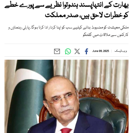
بھارت کے انتہاپسند ہندوتوا نظریے سے پورے خطے
کو خطرات لاحق ہیں، صدر مملکت
ملکی معیشت کو مضبوط بنانے کیلیے سب کو اپنا کردار ادا کرنا ہوگا، پارٹی رہنماؤں و
کارکنوں سے ملاقات میں گفتگو
ویب ڈیسک
June 09, 2025