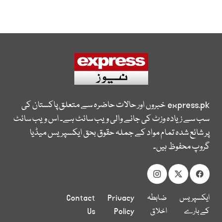
express.pk
خبروں اور حالات حاضرہ سے متعلق پاکستان کی
سب سے زیادہ وزٹ کی جانے والی ویب سائٹ ہے۔ اس ویب سائٹ
پر شائع شدہ تمام مواد کے جملہ حقوق بحق ایکسپریس میڈیا
گروپ محفوظ ہیں۔
ایکسپریس
ضابطہ
Privacy
Contact
کے بارے
اخلاق
Policy
Us