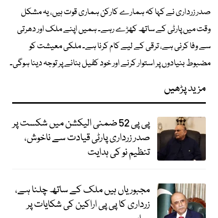
صدر زرداری نے کہا کہ ہمارے کارکن ہماری قوت ہیں، یہ مشکل
وقت میں پارٹی کے ساتھ کھڑے رہے۔ ہمیں اپنے ملک اور دھرتی
سے وفا کرنی ہے، ترقی کے لیے كام کرنا ہے۔ ملکی معیشت کو
مضبوط بنیادوں پر استوار کرنے اور خود کفیل بنانے پر توجہ دینا ہوگی۔
مزید پڑھیں
پی پی 52 ضمنی الیکشن میں شکست پر
صدر زرداری پارٹی قیادت سے ناخوش،
تنظیم نو کی ہدایت
مجبوریاں ہیں ملک کے ساتھ چلنا ہے،
زرداری کا پی پی اراکین کی شکایات پر