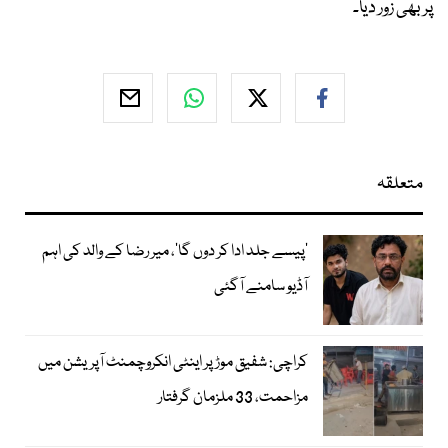
پر بھی زور دیا۔
متعلقہ
’پیسے جلد ادا کر دوں گا‘، میر رضا کے والد کی اہم
آڈیو سامنے آگئی
کراچی: شفیق موڑ پر اینٹی انکروچمنٹ آپریشن میں
مزاحمت، 33 ملزمان گرفتار