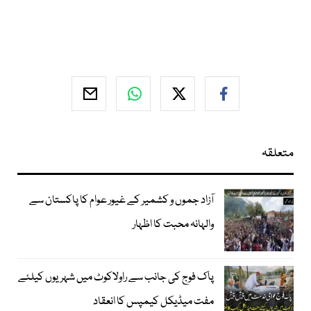
متعلقہ
آزاد جموں و کشمیر کے غیور عوام کا پاکستان سے
والہانہ محبت کا اظہار
پاک فوج کی جانب سے راولاکوٹ میں شہریوں کیلئے
مفت میڈیکل کیمپس کا انعقاد