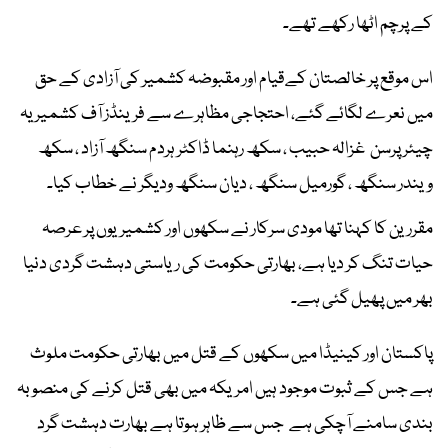
کے پرچم اٹھا رکھے تھے۔
اس موقع پر خالصتان کےقیام اور مقبوضہ کشمیر کی آزادی کے حق
میں نعرے لگائے گئے، احتجاجی مظاہرے سے فرینڈز آف کشمیر یہ
چیئر پرسن غزالہ حبیب ، سکھ رہنما ڈاکٹر ہردم سنگھ آزاد ، سکھ
ویندر سنگھ ، گورمیل سنگھ ، دیان سنگھ ودیگر نے خطاب کیا۔
مقررین کا کہنا تھا مودی سرکار نے سکھوں اور کشمیریوں پر عرصہ
حیات تنگ کر دیا ہے، بھارتی حکومت کی ریاستی دہشت گردی دنیا
بھر میں پھیل گئی ہے۔
پاکستان اور کینیڈا میں سکھوں کے قتل میں بھارتی حکومت ملوث
ہے جس کے ثبوت موجود ہیں امریکہ میں بھی قتل کرنے کی منصوبہ
بندی سامنے آچکی ہے جس سے ظاہر ہوتا ہے بھارت دہشت گرد