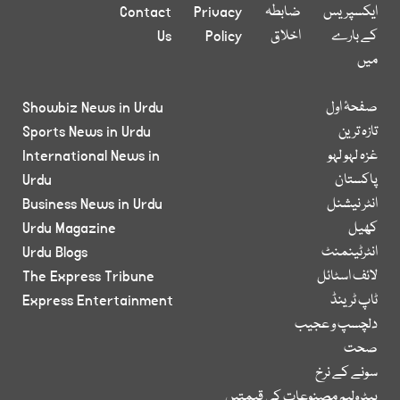
ایکسپریس
ضابطہ
Privacy
Contact
کے بارے
اخلاق
Policy
Us
میں
صفحۂ اول
Showbiz News in Urdu
تازہ ترین
Sports News in Urdu
غزہ لہو لہو
International News in
پاکستان
Urdu
انٹر نیشنل
Business News in Urdu
کھیل
Urdu Magazine
انٹرٹینمنٹ
Urdu Blogs
لائف اسٹائل
The Express Tribune
ٹاپ ٹرینڈ
Express Entertainment
دلچسپ و عجیب
صحت
سونے کے نرخ
پیٹرولیم مصنوعات کی قیمتیں