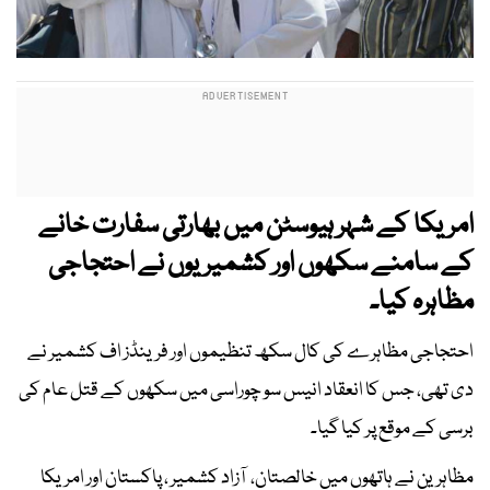
امریکا کے شہر ہیوسٹن میں بھارتی سفارت خانے
کے سامنے سکھوں اور کشمیریوں نے احتجاجی
مظاہرہ کیا۔
احتجاجی مظاہرے کی کال سکھ تنظیموں اور فرینڈز اف کشمیر نے
دی تھی، جس کا انعقاد انیس سو چوراسی میں سکھوں کے قتل عام کی
برسی کے موقع پر کیا گیا۔
مظاہرین نے ہاتھوں میں خالصتان، آزاد کشمیر ، پاکستان اور امریکا