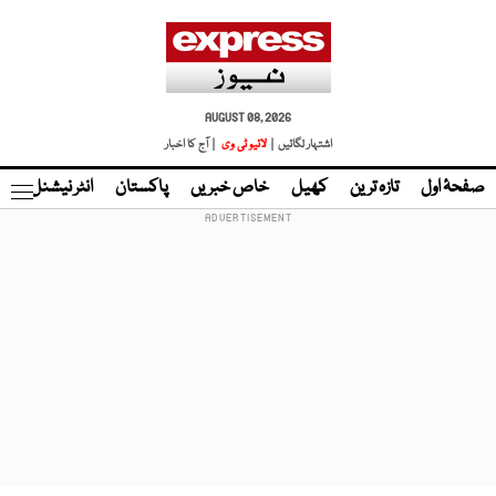
AUGUST 08, 2026
اشتہار لگائیں |
لائیو ٹی وی
| آج کا اخبار
صفحۂ اول
تازہ ترین
کھیل
خاص خبریں
پاکستان
انٹر نیشنل
ٹا