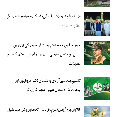
وزیر اعظم شہباز شریف کی وفد کے ہمراہ روضہ رسول
ﷺ پر حاضری
میجر طفیل محمد شہید نشان حیدر کی 68 ویں
برسی آج منائی جارہی ہے، صدر اور وزیراعظم کا خراج
عقیدت
تقسیمِ ہند سے آزادیٔ پاکستان تک؛ قربانیوں اور
ہجرت کی داستان عینی شاہد کی زبانی
79واں یومِ آزادی؛ عزم، قربانی، اتحاد اور روشن مستقبل