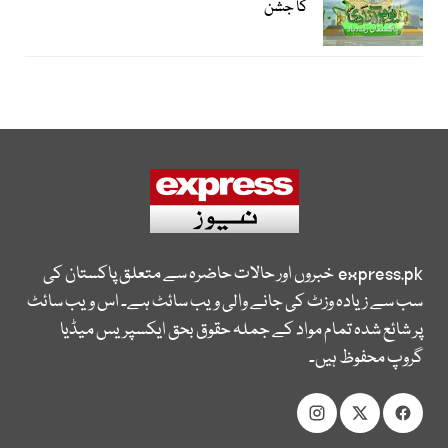
کا جشن
express.pk
خبروں اور حالات حاضرہ سے متعلق پاکستان کی
سب سے زیادہ وزٹ کی جانے والی ویب سائٹ ہے۔ اس ویب سائٹ
پر شائع شدہ تمام مواد کے جملہ حقوق بحق ایکسپریس میڈیا
گروپ محفوظ ہیں۔