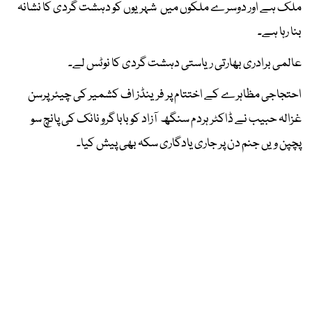
ملک ہے اور دوسرے ملکوں میں شہریوں کو دہشت گردی کا نشانہ
بنا رہا ہے۔
عالمی برادری بھارتی ریاستی دہشت گردی کا نوٹس لے۔
احتجاجی مظاہرے کے اختتام پر فرینڈز اف کشمیر کی چیئر پرسن
غزالہ حبیب نے ڈاکٹر ہردم سنگھ آزاد کو بابا گرو نانک کی پانچ سو
پچپن ویں جنم دن پر جاری یادگاری سکہ بھی پیش کیا۔