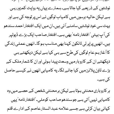
نوشتوں کے ذریعے کیا جاتا ہے۔ ہمارے یہاں یہ روایت کمزور رہی
ہے لیکن حالیہ برسوں میں کامیاب لوگوں نے اس پر توجہ کی ہے اور
بہت سی خود نوشتیں سامنے آئی ہیں۔ان میں ایک افتخار احمد سندھو
کی آپ بیتی ' افتخار نامہ' بھی ہے۔ افتخار صاحب ایک بڑے ڈیولپر
ہیں۔ انھیں پراپر ٹی ٹائکون کہنا بھی مناسب ہو گا۔ انھوں عملی زندگی
کا آغاز ہم عام لوگوں کی طرح سے ہی کیا ہے لیکن دیکھتے ہی
دیکھتے ان کے کاروبار میں وسعت پیدا ہوئی اور ان کا شمار ملک کے
بڑے ٹاؤن پلانرز میں کیا جانے لگا۔ یہ کامیابی انھوں نے کیسے حاصل
کی ہے۔
ہر کاروباری محنتی ہوتا ہے لیکن ہر محنتی شخص کے حصے میں وہ
کامیابی نہیں آتی ہے جو سندھو صاحب کو ملی۔ 'افتخار نامہ' یہی
کہانی بیان کرتی ہے جسے علامہ عبد الستار عاصم کے ادارے قلم