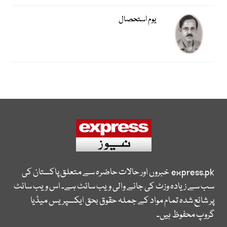
یوم استحصال
express.pk
خبروں اور حالات حاضرہ سے متعلق پاکستان کی
سب سے زیادہ وزٹ کی جانے والی ویب سائٹ ہے۔ اس ویب سائٹ
پر شائع شدہ تمام مواد کے جملہ حقوق بحق ایکسپریس میڈیا
گروپ محفوظ ہیں۔