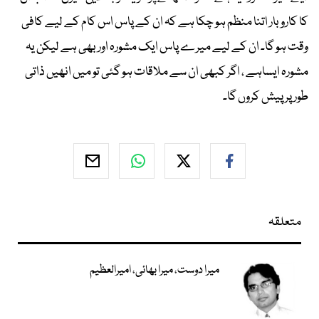
کا کاروبار اتنا منظم ہو چکا ہے کہ ان کے پاس اس کام کے لیے کافی
وقت ہو گا۔ ان کے لیے میرے پاس ایک مشورہ اور بھی ہے لیکن یہ
مشورہ ایساہے ، اگر کبھی ان سے ملاقات ہو گئی تو میں انھیں ذاتی
طور پر پیش کروں گا۔
متعلقہ
میرا دوست، میرا بھائی، امیرالعظیم