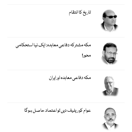
تاریخ کا انتقام
مکہ مشترکہ دفاعی معاہدہ: ایک نیا استحکامی
محور!
مکہ دفاعی معاہدہ اور ایران
عوام کو ریلیف دیں تو اعتماد حاصل ہوگا