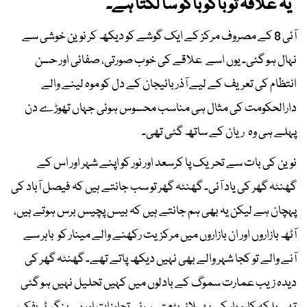
' یہ علاقہ تو باکو باکو سا لگتا ہے۔'
آئی 8 کے مصروف مرکز کے ایک گوشے کو دیکھ کر نوین خوشی سے
نہال ہو گئی۔ یوں اسے علاقے کی خوب صورتی، صفائی اور حسن
انتظام کی تعریف کے لیے آذر بائیجان کے دل کو موہ لینے والے
دارالحکومت کی مثال ہی مناسب محسوس ہوئی جہاں تھوڑے دن
پہلے ہی وہ ریان کے ساتھ گئی تھی۔
نوین کی بات سے تحریک پا کرسعد اور نور کو اپنے شہر اور اس کے
گھنٹہ گھر کی یاد آئی۔ گھنٹہ گھر تو سب جانتے ہیں کہ فیصل آباد کی
پہچان ہے لیکن یہ بھی ہم جانتے ہیں کہ بیس پچیس برس ہوتے ہیں،
آٹھ بازاروں اور ان بازاروں میں مرکزیت رکھنے والے مینار کو باہر سے
آنے والے تو کجا شہر والے بھی نہیں دیکھ پاتے تھے۔ گھنٹہ گھر کی
دیدہ زیب عمارت سموگ کے بادلوں میں کہیں تحلیل نہیں ہو گئی