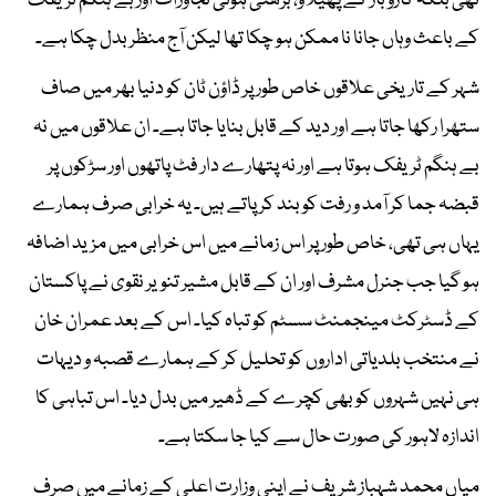
تھی بلکہ کاروبار کے پھیلاؤ، بڑھتی ہوئی تجاوزات اور بے ہنگم ٹریفک
کے باعث وہاں جانا نا ممکن ہو چکا تھا لیکن آج منظر بدل چکا ہے۔
شہر کے تاریخی علاقوں خاص طور پر ڈاؤن ٹان کو دنیا بھر میں صاف
ستھرا رکھا جاتا ہے اور دید کے قابل بنایا جاتا ہے۔ ان علاقوں میں نہ
بے ہنگم ٹریفک ہوتا ہے اور نہ پتھارے دار فٹ پاتھوں اور سڑکوں پر
قبضہ جما کر آمد و رفت کو بند کر پاتے ہیں۔ یہ خرابی صرف ہمارے
یہاں ہی تھی، خاص طور پر اس زمانے میں اس خرابی میں مزید اضافہ
ہو گیا جب جنرل مشرف اور ان کے قابل مشیر تنویر نقوی نے پاکستان
کے ڈسٹرکٹ مینجمنٹ سسٹم کو تباہ کیا۔ اس کے بعد عمران خان
نے منتخب بلدیاتی اداروں کو تحلیل کر کے ہمارے قصبہ و دیہات
ہی نہیں شہروں کو بھی کچرے کے ڈھیر میں بدل دیا۔ اس تباہی کا
اندازہ لاہور کی صورت حال سے کیا جا سکتا ہے۔
میاں محمد شہباز شریف نے اپنی وزارت اعلی کے زمانے میں صرف