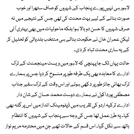
لاہور ہی نہیں پورے پنجاب کے شہروں کو صاف ستھرا اور خوب
صورت بنانے کے لیے بہت محنت کی تھی جس کے نتیجے میں نہ
صرف شہروں کا حسن دوبالا ہوا بلکہ ماحولیات میں بھی بہتری آئی
لیکن عمران خان نے حکومت بناتے ہی منتخب بلدیاتی کو تحلیل کر
کے یہ ساری محنت تباہ کر دی۔
حالت یہاں تک جا پہنچی کہ لاہور میں ویسٹ مینجمنٹ کے ترک
ادارے کا معاہدہ بھی یک طرفہ طور پر منسوخ کر دیا جس پر ہمارے
ترک بھائی جائز طور پر دکھی ہوئے اور اس وقت کے ترک سفیر جناب
مصطفی یورداکول نے ہمارے دوست محمد حسان کے شان دار
ادارے ترکیہ اردو کی تقریب میں ڈپلومیٹک انداز میں اس پر گلہ بھی
کیا۔ یہ طرز عمل تھا جس کی وجہ سے پنجاب کے شہروں کا انتظام
ہاتھ سے نکل گیا۔ اس قسم کے حالات تھے جن میں محترمہ مریم نواز