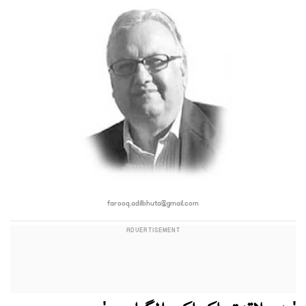
farooq.adilbhuta@gmail.com