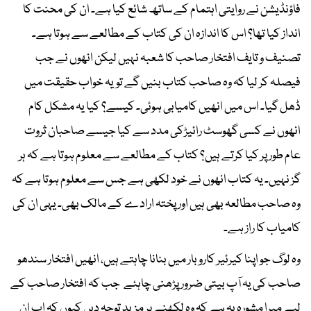
فاؤنڈیشن نے روایتی اہتمام کے ساتھ شائع کیا ہے۔ ان کی محنت کا
انداز کیا تھا؟ اس کا اندازہ ان کی کتاب کے مطالعے سے ہوتا ہے۔
تصنیف و تایف افتخار صاحب کا شعبہ نہیں لیکن انھوں نے جب
فیصلہ کر لیا کہ وہ صاحب کتاب بنیں گے تویہ خواب حقیقت میں
ڈھل گیا۔ اس میں انھیں کامیابی ہوئی۔ کیسے؟ کیا یہ مشکل کام
انھوں نے کسی گھوسٹ رائیڑکی مدد سے کیا جیسے صاحبان ثروت
عام طور پر کیا کرتے ہیں؟ کتاب کے مطالعے سے معلوم ہوتا ہے کہ ہر
گز نہیں۔ یہ کتاب انھوں نے خود لکھی ہے جس سے معلوم ہوتا ہے کہ
وہ صاحب مطالعہ بھی ہیں اور پختہ ارادے کے مالک بھی۔ یہی ان کی
کامیاب کا راز ہے۔
وہ لوگ جو اپنا کیرئیر کاروبار میں بنانا چاہتے ہیں، انھیں افتخار سندھو
صاحب کی یہ آپ بیتی ضرور پڑھنی چاہئے جب کہ افتخار صاحب کے
لیے میرا مشورہ یہ ہے کہ وہ لکھنے پر مزید توجہ دیں کیوں کہ اب ان