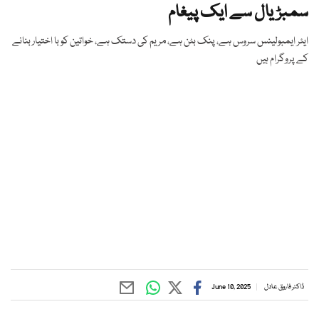
سمبڑیال سے ایک پیغام
ایئر ایمبولینس سروس ہے، پنک بٹن ہے، مریم کی دستک ہے، خواتین کو با اختیار بنانے
کے پروگرام ہیں
ڈاکٹر فاروق عادل
June 10, 2025