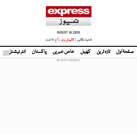
AUGUST 10, 2026
اشتہار لگائیں |
لائیو ٹی وی
| آج کا اخبار
صفحۂ اول
تازہ ترین
کھیل
خاص خبریں
پاکستان
انٹر نیشنل
ٹا