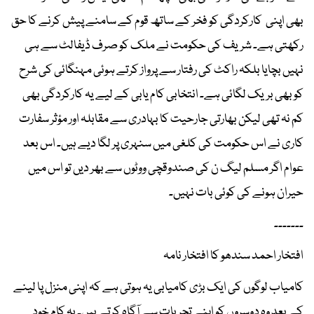
بھی اپنی کارکردگی کو فخر کے ساتھ قوم کے سامنے پیش کرنے کا حق
رکھتی ہے۔ شریف کی حکومت نے ملک کو صرف ڈیفالٹ سے ہی
نہیں بچایا بلکہ راکٹ کی رفتار سے پرواز کرتے ہوئی مہنگائی کی شرح
کو بھی بریک لگائی ہے۔ انتخابی کام یابی کے لیے یہ کارکردگی بھی
کم نہ تھی لیکن بھارتی جارحیت کا بہادری سے مقابلہ اور مؤثر سفارت
کاری نے اس حکومت کی کلغی میں سنہری پر لگا دیے ہیں۔ اس بعد
عوام اگر مسلم لیگ ن کی صندوقچی ووٹوں سے بھر دیں تو اس میں
حیران ہونے کی کوئی بات نہیں۔
۔۔۔۔۔۔۔
افتخار احمد سندھو کا افتخار نامہ
کامیاب لوگوں کی ایک بڑی کامیابی یہ ہوتی ہے کہ اپنی منزل پا لینے
کے بعد وہ دوسروں کو اپنے تجربات سے آگاہ کرتے ہیں۔ یہ کام خود