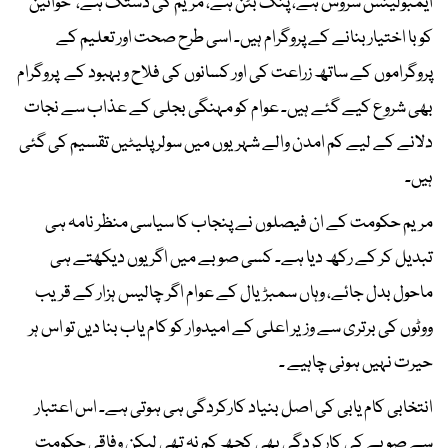
ایمبولینس سروس ہے، پنک بٹن ہے، مریم کی دستک ہے، خواتین
کو با اختیار بنانے کے پروگرام ہیں۔ اسی طرح صحت اور تعلیم کے
پروگراموں کے ساتھ زراعت کی اور کسانوں کی فلاح و بہبود کے پروگرام
بھی شروع کیے گئے ہیں۔ عوام کو مہنگی بجلی کے عذاب سے نجات
دلانے کے لیے کم امدن والے شہریوں میں سولر پلیٹیں تقسیم کی گئی
ہیں۔
مریم حکومت کے ان فیصلوں نے پنجاب کا سیاسی منظر نامہ ہی
تبدیل کر کے رکھ دیا ہے۔ کسی صوبے میں اگر یوں دیکھتے ہی
ماحول بدل جائے، وہاں سمبڑیال کے عوام اگر چالیس ہزار کے قریب
ووٹوں کی برتری سے وزیر اعلی کے امیدوار کو کام یاب بنا دیں تو اس ہر
حیرت نہیں ہونی چاہیے ۔
انتخابی کام یابی کی اصل بنیاد کارکردگی ہی ہوتی ہے۔ اس اعتبار
سے صوبے کی کارکردگی بھی کچھ کم نہ تھی لیکن وفاقی حکومت