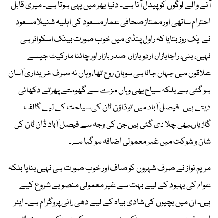
آنے والے لوگوں کو پیدل آنا ہے۔ دنیا بھر میں یہی ہوتا ہے۔ میری قابل
احترام ساتھی اور ممتاز صحافی عمار مسعود کی اہلیہ شنیلا مسعود
نے ایک روز بتایا کہ راول پنڈی میں خوب صورت بینک اسکوائر ہی
نہیں، بنی، راجابازار، اردو بازار، صدر بازار اور چائنا مارکیٹ جیسے
علاقوں میں جہاں جانا ہی سوہان روح تھا، وہاں نہ صرف خریداری آسان
ہو گئی ہے بلکہ سیاح بھی وہاں مزے سے گھومتے پھرتے دکھائی
دیتے ہیں۔ فیصل آباد میں تو ڈاؤن ٹان کی سیاحت کے لیے گالف
گاڑیاںبھی چلا دی گئی ہیں جن کی وجہ سے فیصل آباد ڈان ٹان کی
شان و شوکت میں غیر معمولی اضافہ ہو گیا ہے۔
مریم نواز نے صرف شہروں کو صاف اور خوب صورت ہی نہیں بنایا بلکہ
عوام کی بہبود کے لیے بہت سے غیر معمولی منصوبے شروع کیے
ہیں۔ ان میں بچیوں کی شادی بیاہ کے لیے دھی رانی پروگرام ہے۔ ایئر