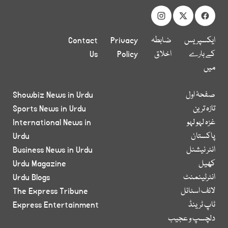
ایکسپریس
ضابطہ
Privacy
Contact
کے بارے
اخلاق
Policy
Us
میں
صفحۂ اول
Showbiz News in Urdu
تازہ ترین
Sports News in Urdu
غزہ لہو لہو
International News in
پاکستان
Urdu
انٹر نیشنل
Business News in Urdu
کھیل
Urdu Magazine
انٹرٹینمنٹ
Urdu Blogs
لائف اسٹائل
The Express Tribune
ٹاپ ٹرینڈ
Express Entertainment
دلچسپ و عجیب