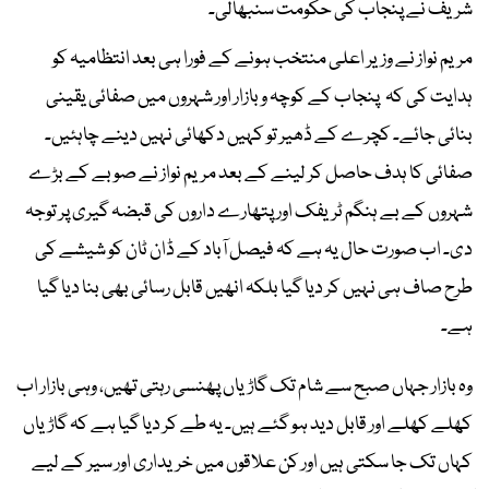
شریف نے پنجاب کی حکومت سنبھالی۔
مریم نواز نے وزیر اعلی منتخب ہونے کے فورا ہی بعد انتظامیہ کو
ہدایت کی کہ پنجاب کے کوچہ و بازار اور شہروں میں صفائی یقینی
بنائی جائے۔ کچرے کے ڈھیر تو کہیں دکھائی نہیں دینے چاہئیں۔
صفائی کا ہدف حاصل کر لینے کے بعد مریم نواز نے صوبے کے بڑے
شہروں کے بے ہنگم ٹریفک اور پتھارے داروں کی قبضہ گیری پر توجہ
دی۔ اب صورت حال یہ ہے کہ فیصل آباد کے ڈان ٹان کو شیشے کی
طرح صاف ہی نہیں کر دیا گیا بلکہ انھیں قابل رسائی بھی بنا دیا گیا
ہے۔
وہ بازار جہاں صبح سے شام تک گاڑیاں پھنسی رہتی تھیں، وہی بازار اب
کھلے کھلے اور قابل دید ہو گئے ہیں۔ یہ طے کر دیا گیا ہے کہ گاڑیاں
کہاں تک جا سکتی ہیں اور کن علاقوں میں خریداری اور سیر کے لیے