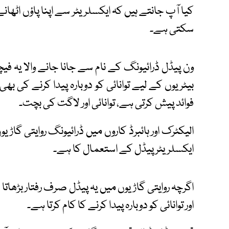
کیا آپ جانتے ہیں کہ ایکسلریٹر سے اپنا پاؤں اٹھ
سکتی ہے۔
ون پیڈل ڈرائیونگ کے نام سے جانا جانے والا یہ فی
بیٹریوں کے لیے توانائی کو دوبارہ پیدا کرنے کی ب
فوائد پیش کرتی ہے، توانائی اور لاگت کی بچت۔
الیکٹرک اور ہائبرڈ کاروں میں ڈرائیونگ روایتی گ
ایکسلریٹر پیڈل کے استعمال کا ہے۔
اگرچہ روایتی گاڑیوں میں یہ پیڈل صرف رفتار بڑھات
اور توانائی کو دوبارہ پیدا کرنے کا کام کرتا ہے۔