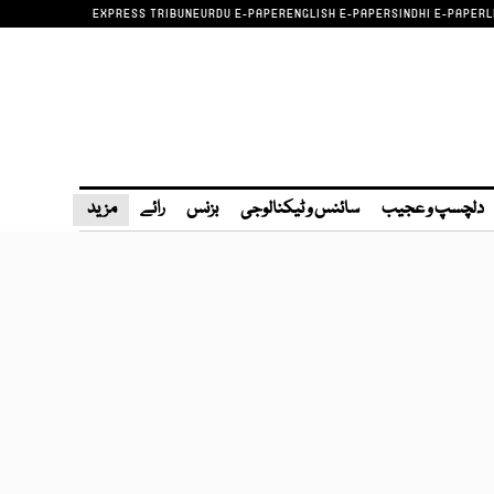
EXPRESS TRIBUNE
URDU E-PAPER
ENGLISH E-PAPER
SINDHI E-PAPER
L
دلچسپ و عجیب
سائنس و ٹیکنالوجی
بزنس
رائے
مزید