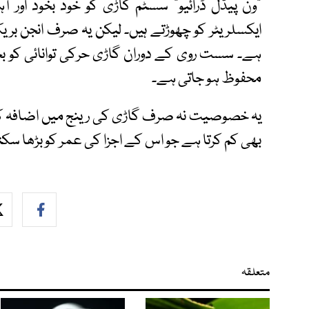
"ون پیڈل ڈرائیو" سسٹم گاڑی کو خود بخود او
ایکسلریٹر کو چھوڑتے ہیں۔ لیکن یہ صرف انجن بر
ہے۔ سست روی کے دوران گاڑی حرکی توانائی کو بج
محفوظ ہو جاتی ہے۔
یہ خصوصیت نہ صرف گاڑی کی رینج میں اضافہ کرتا 
بھی کم کرتا ہے جو اس کے اجزا کی عمر کو بڑھا سکت
متعلقہ