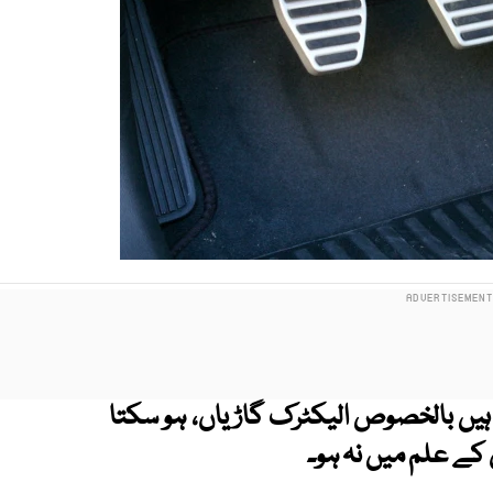
یں بالخصوص الیکٹرک گاڑیاں، ہو سکتا
ے علم میں نہ ہو۔