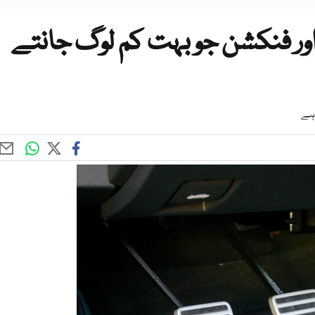
اور فنکشن جو بہت کم لوگ جانتے
 ہے