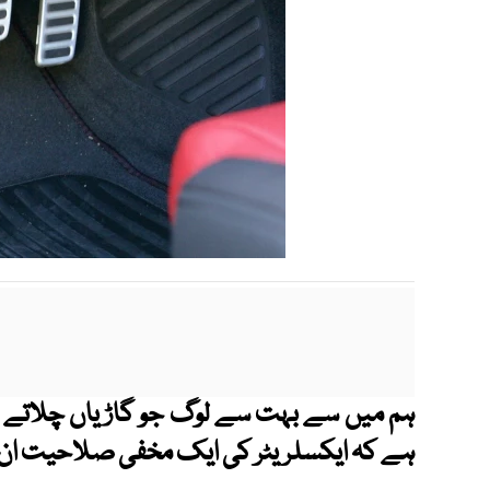
ہم میں سے بہت سے لوگ جو گاڑیاں چلاتے ہ
ہے کہ ایکسلریٹر کی ایک مخفی صلاحیت ان ک