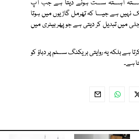
ر آہستہ آہستہ سست ہونے دیتا ہے جب آپ
یک نہیں ہے جیسا کہ تھرمل گاڑیوں میں ہوتا
لی میں تبدیل کر دیتی ہے جو پھر بیٹری میں
ہے بلکہ یہ روایتی بریکنگ سسٹم پر دباؤ کو
ا ہے۔