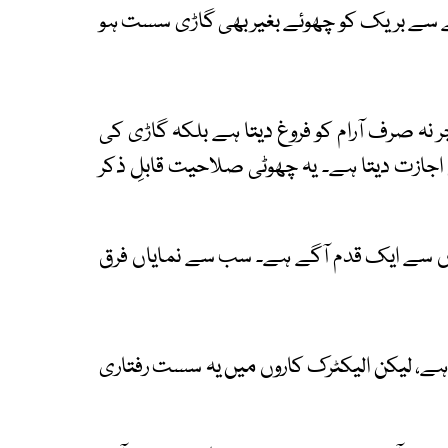
انے سے بریک کو چھوئے بغیر بھی گاڑی سست ہو
چر نہ صرف آرام کو فروغ دیتا ہے بلکہ گاڑی کی
ھی اجازت دیتا ہے۔ یہ چھوٹی صلاحیت قابلِ ذکر
اڑیوں سے ایک قدم آگے ہے۔ سب سے نمایاں فرق
ا ہے، لیکن الیکٹرک کاروں میں یہ سست رفتاری