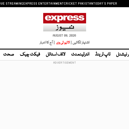
IVE STREAMING
EXPRESS ENTERTAINMENT
CRICKET PAKISTAN
TODAY'S PAPER
AUGUST 08, 2026
اشتہار لگائیں |
لائیو ٹی وی
| آج کا اخبار
ر نیشنل
ٹاپ ٹرینڈ
انٹرٹینمنٹ
لائف اسٹائل
فیکٹ چیک
صحت