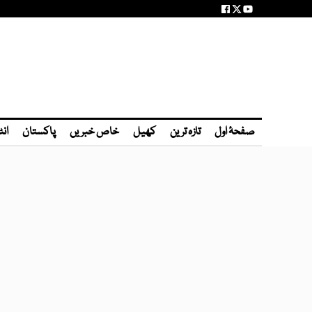
صفحۂ اول
تازہ ترین
کھیل
خاص خبریں
پاکستان
انٹ