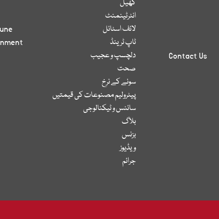
کھیل
انٹرٹینمنٹ
لائف اسٹائل
bune
ٹاپ ٹرینڈ
inment
دلچسپ و عجیب
Contact Us
صحت
سونے کے نرخ
پیٹرولیم مصنوعات کی قیمتیں
سائنس و ٹیکنالوجی
بلاگ
بزنس
ویڈیوز
جرائم