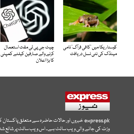
کوسٹا ریکا میں 'کافی فرآگ' نامی
چیٹ جی پی ٹی مفت استعمال
مینڈک کی نئی نسل دریافت
کرنے والے صارفین کیلئے کمپنی
کا بڑا اعلان
express.pk
خبروں اور حالات حاضرہ سے متعلق پاکستان 
وزٹ کی جانے والی ویب سائٹ ہے۔ اس ویب سائٹ پر شائع شدہ