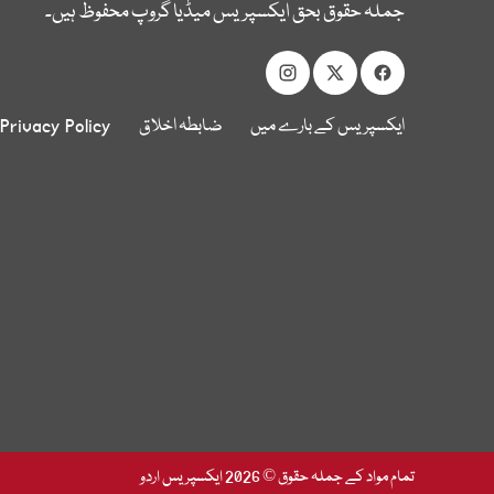
جملہ حقوق بحق ایکسپریس میڈیا گروپ محفوظ ہیں۔
ایکسپریس کے بارے میں
ضابطہ اخلاق
Privacy Policy
تمام مواد کے جملہ حقوق © 2026 ایکسپریس اردو