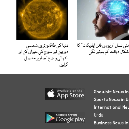
نئی نسل ’’ریورس فلن ایفیکٹ‘‘ کا
دنیا کی طاقتور ترین شمسی
شکار، ذہانت کم ہونے لگی
دوربین نے سورج کی حیران کن اور
انتہائی واضح تصاویر حاصل
کرلیں
Showbiz News in
Sports News in U
International Ne
Urdu
Business News in