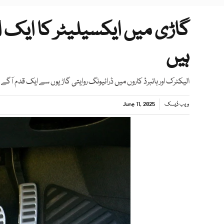
گاڑی میں ایکسیلیٹر کا ایک 
ہیں
الیکٹرک اور ہائبرڈ کاروں میں ڈرائیونگ روایتی گاڑیوں سے ایک قدم آگے
ویب ڈیسک
June 11, 2025