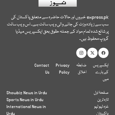
express.pk
خبروں اور حالات حاضرہ سے متعلق پاکستان کی
سب سے زیادہ وزٹ کی جانے والی ویب سائٹ ہے۔ اس ویب سائٹ
پر شائع شدہ تمام مواد کے جملہ حقوق بحق ایکسپریس میڈیا
گروپ محفوظ ہیں۔
ایکسپریس
ضابطہ
Privacy
Contact
کے بارے
اخلاق
Policy
Us
میں
صفحۂ اول
Showbiz News in Urdu
تازہ ترین
Sports News in Urdu
غزہ لہو لہو
International News in
پاکستان
Urdu