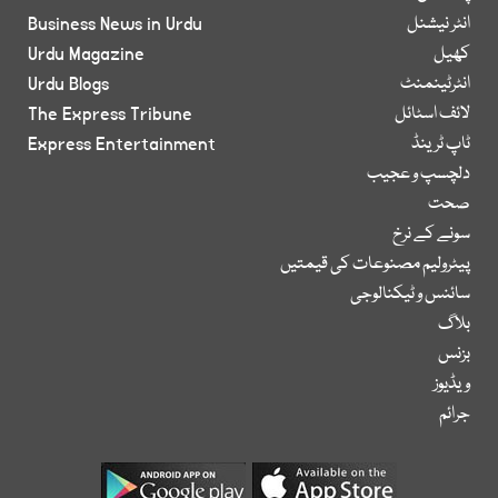
انٹر نیشنل
Business News in Urdu
کھیل
Urdu Magazine
انٹرٹینمنٹ
Urdu Blogs
لائف اسٹائل
The Express Tribune
ٹاپ ٹرینڈ
Express Entertainment
دلچسپ و عجیب
صحت
سونے کے نرخ
پیٹرولیم مصنوعات کی قیمتیں
سائنس و ٹیکنالوجی
بلاگ
بزنس
ویڈیوز
جرائم