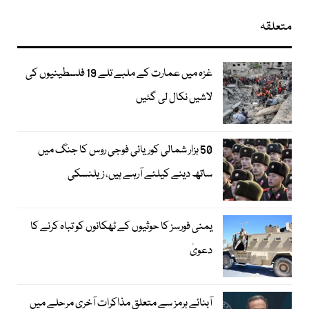
متعلقہ
غزہ میں عمارت کے ملبے تلے 19 فلسطینیوں کی
لاشیں نکال لی گئیں
50 ہزار شمالی کوریائی فوجی روس کا جنگ میں
ساتھ دینے کیلئے آرہے ہیں، زیلنسکی
یمنی فورسز کا حوثیوں کے ٹھکانوں کو تباہ کرنے کا
دعویٰ
آبنائے ہرمز سے متعلق مذاکرات آخری مرحلے میں