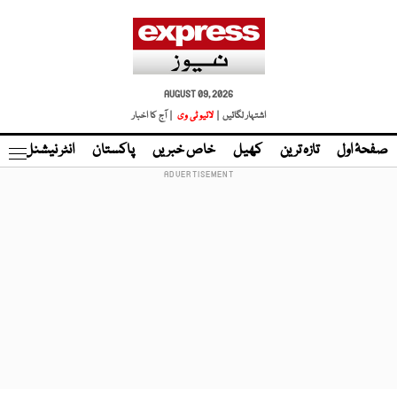
AUGUST 09, 2026
اشتہار لگائیں |
لائیو ٹی وی
| آج کا اخبار
صفحۂ اول
تازہ ترین
کھیل
خاص خبریں
پاکستان
انٹر نیشنل
ٹا