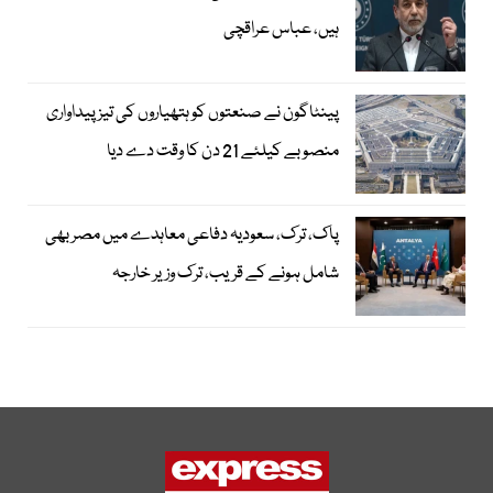
ہیں، عباس عراقچی
پینٹاگون نے صنعتوں کو ہتھیاروں کی تیز پیداواری
منصوبے کیلئے 21 دن کا وقت دے دیا
پاک، ترک، سعودیہ دفاعی معاہدے میں مصر بھی
شامل ہونے کے قریب، ترک وزیر خارجہ