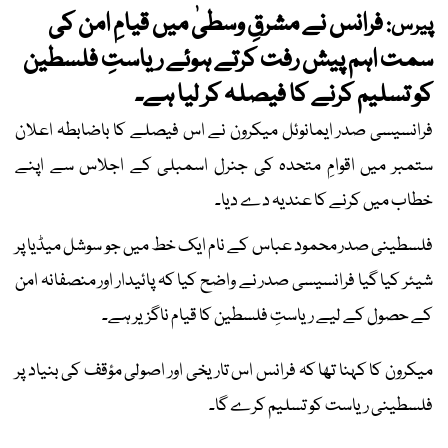
فرانس نے مشرقِ وسطیٰ میں قیامِ امن کی
پیرس:
سمت اہم پیش رفت کرتے ہوئے ریاستِ فلسطین
کو تسلیم کرنے کا فیصلہ کر لیا ہے۔
فرانسیسی صدر ایمانوئل میکرون نے اس فیصلے کا باضابطہ اعلان
ستمبر میں اقوامِ متحدہ کی جنرل اسمبلی کے اجلاس سے اپنے
خطاب میں کرنے کا عندیہ دے دیا۔
فلسطینی صدر محمود عباس کے نام ایک خط میں جو سوشل میڈیا پر
شیئر کیا گیا فرانسیسی صدر نے واضح کیا کہ پائیدار اور منصفانہ امن
کے حصول کے لیے ریاستِ فلسطین کا قیام ناگزیر ہے۔
میکرون کا کہنا تھا کہ فرانس اس تاریخی اور اصولی مؤقف کی بنیاد پر
فلسطینی ریاست کو تسلیم کرے گا۔