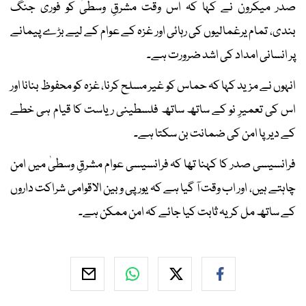
صدر میکرون نے کہا کہ اس وقت مشرقِ وسطیٰ کو فوری جنگ
بندی، تمام یرغمالیوں کی رہائی اور غزہ کے عوام کے لیے بڑے پیمانے
پر انسانی امداد کی اشد ضرورت ہے۔
انہوں نے مزید کہا کہ حماس کو غیر مسلح کرنا، غزہ کو محفوظ بنانا اور
اس کی تعمیرِ نو کے ساتھ ساتھ فلسطینی ریاست کا قیام ہی خطے
کے دیرپا امن کی ضمانت بن سکتا ہے۔
فرانسیسی صدر کا کہنا تھا کہ فرانسیسی عوام مشرقِ وسطیٰ میں امن
چاہتے ہیں، اور اب وقت آ گیا ہے کہ یورپی و بین الاقوامی شراکت داروں
کے ساتھ مل کر یہ ثابت کیا جائے کہ امن ممکن ہے۔