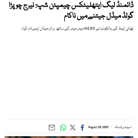
ڈائمنڈ لیگ ایتھلیٹکس چیمپئن شپ: نیرج چوپڑا
گولڈ میڈل جیتنےمیں ناکام
تھائی لینڈ کے والکوٹ نے 84.09 میٹر میٹر کے ساتھ برانز میڈل اپنےنام کیا۔
اسپورٹس ڈیسک
August 29, 2025