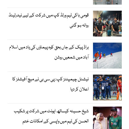
قومی ہاکی ٹیم ورلڈ کپ میں شرکت کے لیے نیدرلینڈ
روانہ ہو گئی
براڈ پیک کے جاں بحق کوہ پیماؤں کی یاد میں اسلام
آباد میں شمعیں روشن
نیشنل چیمپئنز کپ: پی سی بی نے میچ آفیشلز کا
اعلان کر دیا
شیخ حسینہ کیساتھ ایونٹ میں شرکت پر شکیب
الحسن کی ٹیم میں واپسی کے امکانات ختم