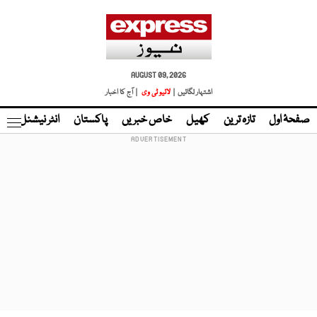
AUGUST 09, 2026
اشتہار لگائیں |
لائیو ٹی وی
| آج کا اخبار
صفحۂ اول
تازہ ترین
کھیل
خاص خبریں
پاکستان
انٹر نیشنل
ٹا