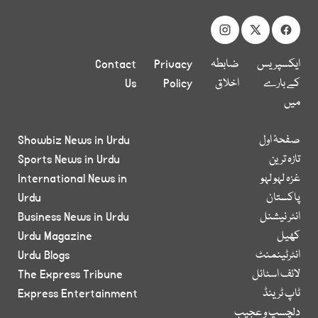
ایکسپریس
ضابطہ
Privacy
Contact
کے بارے
اخلاق
Policy
Us
میں
صفحۂ اول
Showbiz News in Urdu
تازہ ترین
Sports News in Urdu
غزہ لہو لہو
International News in
پاکستان
Urdu
انٹر نیشنل
Business News in Urdu
کھیل
Urdu Magazine
انٹرٹینمنٹ
Urdu Blogs
لائف اسٹائل
The Express Tribune
ٹاپ ٹرینڈ
Express Entertainment
دلچسپ و عجیب