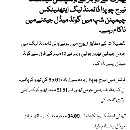
بھارت کے دو بار کے اولمپکس میڈلسٹ
نیرج چوپڑا ڈائمنڈ لیگ ایتھلیٹکس
چیمپئن شپ میں گولڈ میڈل جیتنےمیں
ناکام رہے۔
تفصیلات کے مطابق زیورخ میں ہونے والی ڈائمنڈ لیگ میں
جرمن جیولین تھرور جولین ویبر نے 10 میٹرکے فرق سے گولڈ
میڈل اپنے نام کیا۔
فائنل میں نیرج چوپڑا زیادہ سے زیادہ 85.01 کی تھرو کرپائے۔
ان کےمقابلےمیں جرمن تھرور نے 91.51 میٹر تھرو کرکے اپنی
برتری ثابت کی۔
تھائی لینڈ کے والکوٹ نے 84.09 میٹر میٹر کے ساتھ برانز
میڈل اپنےنام کیا۔