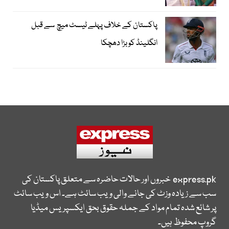
پاکستان کے خلاف پہلے ٹیسٹ میچ سے قبل
انگلینڈ کو بڑا دھچکا
express.pk
خبروں اور حالات حاضرہ سے متعلق پاکستان کی
سب سے زیادہ وزٹ کی جانے والی ویب سائٹ ہے۔ اس ویب سائٹ
پر شائع شدہ تمام مواد کے جملہ حقوق بحق ایکسپریس میڈیا
گروپ محفوظ ہیں۔