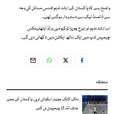
واضح رہے کہ پاکستان کے ارشد ندیم فٹنس مسائل کی وجہ
سے ڈائمنڈ لیگ سے دستبردار ہوگئے تھے۔
اب ارشد ندیم اور نیرج چوپڑا ٹوکیو میں ورلڈ ایتھلیٹکس
چیمپئن شپ میں ایک ساتھ ایکشن میں دکھائی دیں گے۔
متعلقہ
ہانگ کانگ جونیئر اسکواش اوپن: پاکستان کے عمیر
عارف انڈر 17 چیمپیئن بن گئے