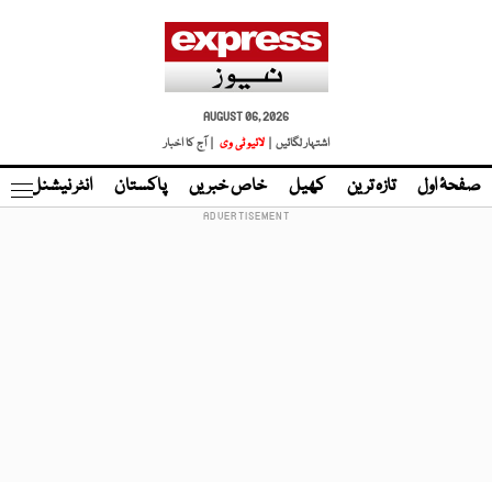
AUGUST 06, 2026
اشتہار لگائیں |
لائیو ٹی وی
| آج کا اخبار
صفحۂ اول
تازہ ترین
کھیل
خاص خبریں
پاکستان
انٹر نیشنل
ٹا