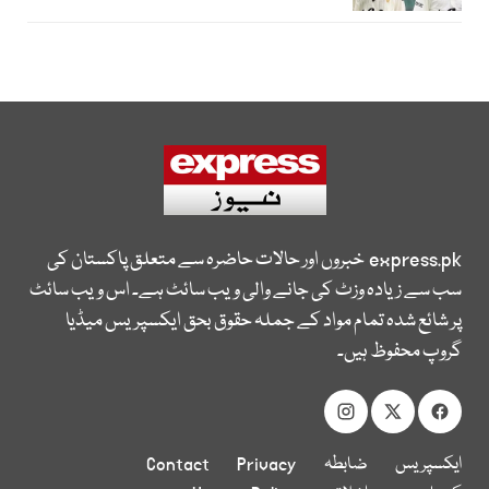
express.pk
خبروں اور حالات حاضرہ سے متعلق پاکستان کی
سب سے زیادہ وزٹ کی جانے والی ویب سائٹ ہے۔ اس ویب سائٹ
پر شائع شدہ تمام مواد کے جملہ حقوق بحق ایکسپریس میڈیا
گروپ محفوظ ہیں۔
ایکسپریس
ضابطہ
Privacy
Contact