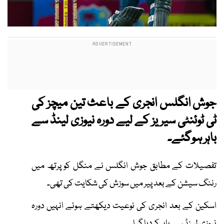
جوش انگلس انجری کے باعث تین میچز کی
ٹی ٹوئنٹی سیریز کے لیے دورہ نیوزی لینڈ سے
باہر ہوگئے۔
تفصیلات کے مطابق جوش انگلس نے منگل کو پرتھ میں
رننگ سیشن کے بعد پیر میں سوزش کی شکایت کی تھی۔
اسکین کے بعد انجری کی نوعیت دیکھتے ہوئے انہیں دورہ
نیوزی لینڈ سے باہر کردیا گیا۔