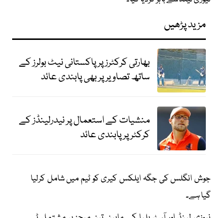
مزید پڑھیں
بھارتی کرکٹرز پر پاکستانی نیٹ بولرز کے
ساتھ تصاویر پر بھی پابندی عائد
منشیات کے استعمال پر نیدرلینڈز کے
کرکٹر پر پابندی عائد
جوش انگلس کی جگہ ایلکس کیری کو ٹیم میں شامل کرلیا
گیا ہے۔
نیوزی لینڈ اور آسٹریلیا کے مابین تین میچز پر مشتمل ٹی