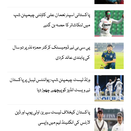
پاکستانی اسپنر نعمان علی کاؤنٹی چیمپئن شپ
میں لنکاشائر کا حصہ بن گئے
پی سی بی نے ڈومیسٹک کرکٹر حمزہ نذر پر دو سال
کی پابندی عائد کردی
ورلڈ ٹیسٹ چیمپئن شپ: پوائنٹس ٹیبل پر پاکستان
نے ویسٹ انڈیز کو پیچھے چھوڑ دیا
پاکستان کیخلاف ٹیسٹ سیریز، اولی پوپ اور ڈین
لارنس کی انگلینڈ ٹیم میں واپسی