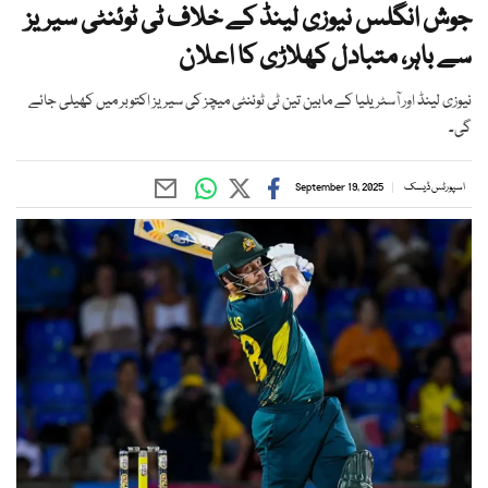
جوش انگلس نیوزی لینڈ کے خلاف ٹی ٹوئنٹی سیریز
سے باہر، متبادل کھلاڑی کا اعلان
نیوزی لینڈ اور آسٹریلیا کے مابین تین ٹی ٹوئنٹی میچز کی سیریز اکتوبر میں کھیلی جائے
گی۔
اسپورٹس ڈیسک
September 19, 2025