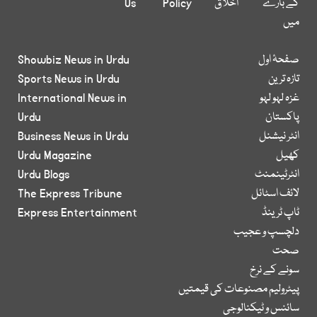
کے بارے
اخلاق
Policy
Us
میں
صفحۂ اول
Showbiz News in Urdu
تازہ ترین
Sports News in Urdu
غزہ لہو لہو
International News in
پاکستان
Urdu
انٹر نیشنل
Business News in Urdu
کھیل
Urdu Magazine
انٹرٹینمنٹ
Urdu Blogs
لائف اسٹائل
The Express Tribune
ٹاپ ٹرینڈ
Express Entertainment
دلچسپ و عجیب
صحت
سونے کے نرخ
پیٹرولیم مصنوعات کی قیمتیں
سائنس و ٹیکنالوجی