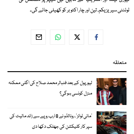
ٹوئنٹی سیریز یکم، تین اور چار اکتوبر کو کھیلی جائے گی۔
متعلقہ
لیور پول کے بعد فٹبالر محمد صلاح کی اگلی ممکنہ
منزل کونسی ہوگی؟
’مائی ٹوائز‘، رونالڈو نے 8 ارب روپے سے زائد مالیت کی
سپر کار کلیکشن کی جھلک دکھا دی