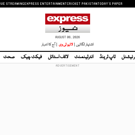
IVE STREAMING
EXPRESS ENTERTAINMENT
CRICKET PAKISTAN
TODAY'S PAPER
AUGUST 06, 2026
اشتہار لگائیں |
لائیو ٹی وی
| آج کا اخبار
ر نیشنل
ٹاپ ٹرینڈ
انٹرٹینمنٹ
لائف اسٹائل
فیکٹ چیک
صحت