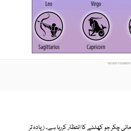
 چکر جو کھلنے کا انتظار کررہا ہے۔ زیادہ تر