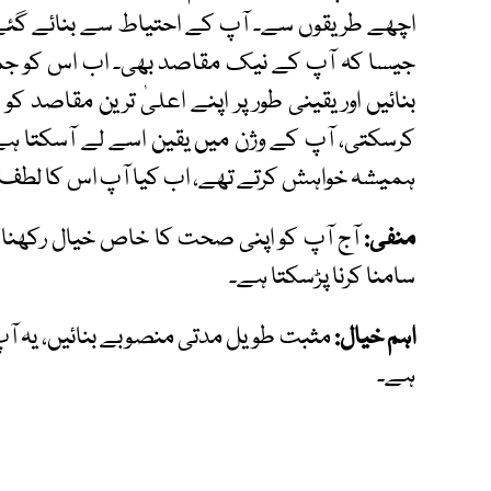
اچھے طریقوں سے۔ آپ کے احتیاط سے بنائے گئے 
جیسا کہ آپ کے نیک مقاصد بھی۔ اب اس کو جمع 
بنائیں اور یقینی طور پر اپنے اعلیٰ ترین مقاصد ک
کرسکتی، آپ کے وژن میں یقین اسے لے آسکتا ہے
ہمیشہ خواہش کرتے تھے، اب کیا آپ اس کا لطف ا
منفی:
آج آپ کو اپنی صحت کا خاص خیال رکھنا ہ
سامنا کرنا پڑسکتا ہے۔
اہم خیال:
مثبت طویل مدتی منصوبے بنائیں، یہ آپ
ہے۔