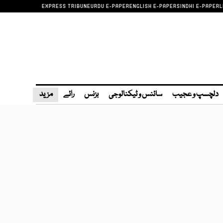
EXPRESS TRIBUNE
URDU E-PAPER
ENGLISH E-PAPER
SINDHI E-PAPER
L
دلچسپ و عجیب
سائنس و ٹیکنالوجی
بزنس
رائے
مزید