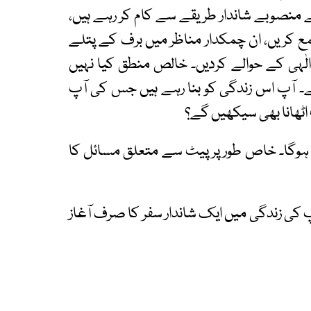
منصوبے شاندار طریقے سے کام کر رہے ہیں،
کریں، ان چمکدار مناظر میں برف کے پتلے
و الٰہی کے حوالے کردیں۔ خالص منطق کیا نہیں
۔ آپ اس زندگی کو بنا رہے ہیں جس کی آپ
ٹھانا بھی سیکھیں گے؟
وگا۔ خاص طور پر پیٹ سے متعلق مسائل کا
 کی زندگی میں ایک شاندار سفر کا صرف آغاز