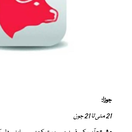
جوزا:
21 مئی تا 21 جون