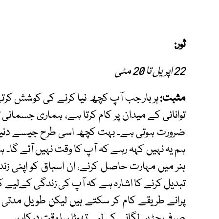
ثور:
22 اپریل تا 20 مئی
مثبت:
ہر بار جب آپ کچھ نیا کرنے کی کوشش کرتے ہی
توانائی کے میدان پر کام کرتا ہے، ہماری جسمانی
ضرورت ہوتی ہے۔ بہت کچھ اسی طرح جیسے دنیا ن
ہم یہ نہیں کہہ رہے کہ آپ کا وقت نہیں آئے گا۔ 
ہنر میں مہارت حاصل کرنے، ان اسباق کو اپنی زندگی
تبدیل کرنے کا اشارہ ہے کہ آپ کی زندگی کےلیے 
پرانے طریقے کام کر سکتے ہیں لیکن طویل مدتی می
صرف جڑیں لگانے کےلیے تھوڑا سا وقت درکار ہے۔