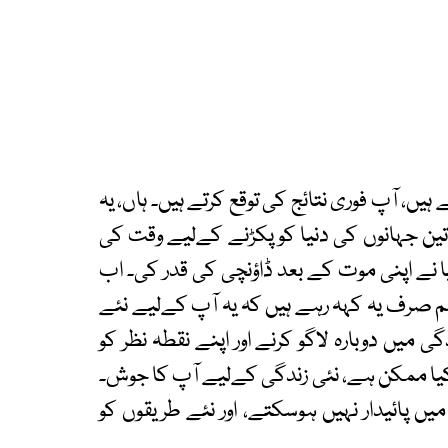
ں، آپ فوری نتائج کی توقع کرتے ہیں۔ ہاں، یہ
 تین جہانوں کی دنیا کو پکڑنے کےلیے وقت کی
ے اپنی موت کے بعد ڈاؤنچی کی قدر کی۔ اب
ہم صرف یہ کہہ رہے ہیں کہ یہ آپ کےلیے نئے
 میں دوبارہ لاگو کرنے اور اپنے نقطہ نظر کو
کیا ممکن ہے، نئی زندگی کےلیے آپ کا جوش۔
ں پائیدار نہیں ہوسکتے، اور نئے طریقوں کو