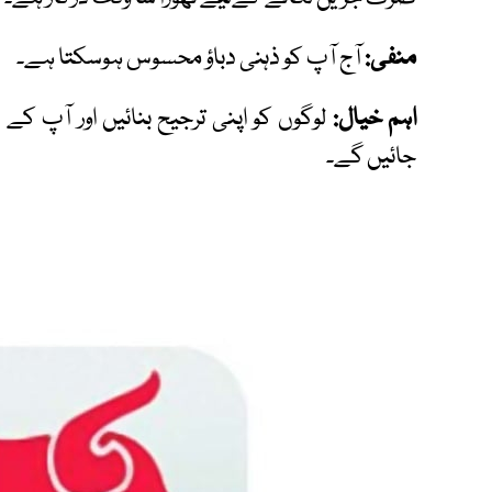
منفی:
آج آپ کو ذہنی دباؤ محسوس ہوسکتا ہے۔
اہم خیال:
لوگوں کو اپنی ترجیح بنائیں اور آپ 
جائیں گے۔