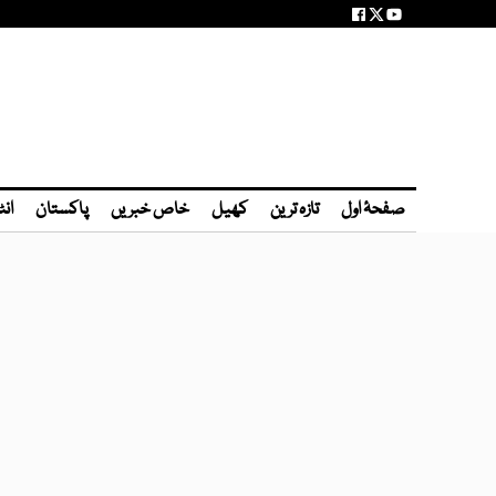
صفحۂ اول
تازہ ترین
کھیل
خاص خبریں
پاکستان
انٹ