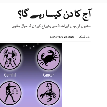
آج کا دن کیسا رہے گا؟
ستاروں کی چال کے لحاظ سے اپنے آج کے دن کا احوال جانیے
ویب ڈیسک
September 22, 2025