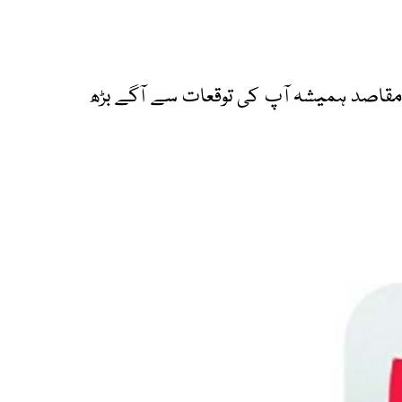
کے مقاصد ہمیشہ آپ کی توقعات سے آگے بڑھ