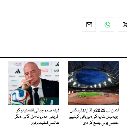
لندن نے 2029 ورلڈ ایتھلیٹکس
فیفا صدر جیانی انفانٹینو کو
چیمپئن شپ کی میزبانی کیلیے
افریقی حمایت مل گئی، مگر
حتمی بولی جمع کرا دی
عالمی تنقید برقرار