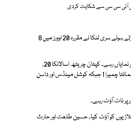
کی آئی سی سی سے شکایت کردی
اس سے قبل پاکستان کی دعوت پر پہلے بیٹنگ کرتے ہوئے سری لنکا نے مقررہ 20 اوورز میں 8
سری لنکا کی جانب سے کمنڈو مینڈس 50 رنز بنا کر نمایاں رہے۔ کپتان چریتھ اسالانکا 20،
کوشل پریرا 15، ونندو ہسارنگا 15، پتھم نسانکا 8، دشمانتا چمیرا 1 جبکہ کوشل مینڈس اور داسن
ن کی جانب سے شاہین شاہ آفریدی نے 3 کھلاڑیوں کو آؤٹ کیا۔ حسین طلعت اور حارث