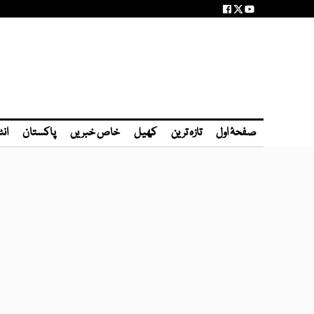
صفحۂ اول
تازہ ترین
کھیل
خاص خبریں
پاکستان
انٹ