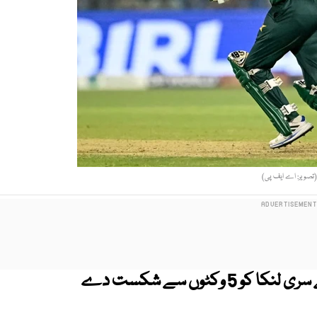
(تصویر: اے ایف پی)
ایشیا کپ کے سپر فور مرحلے میں پاکستان نے سری لنکا کو 5 وکٹوں سے شکست دے