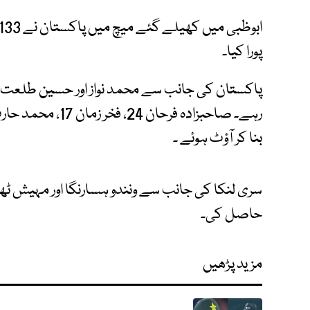
پورا کیا۔
بنا کر آؤٹ ہوئے ۔
حاصل کی۔
مزید پڑھیں