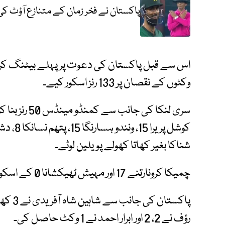
پاکستان نے فخر زمان کے متنازع آؤٹ 
وکٹوں کے نقصان پر 133 رنز اسکور کیے۔
شناکا بغیر کھاتا کھولے پویلین لوٹے۔
چمیکا کرونارتنے 17 اور مہیش ٹھیکشانا 0 کے اسکور پر ناٹ آؤٹ رہے۔
پاکستا
رؤف نے 2، 2 اور ابرار احمد نے 1 وکٹ حاصل کی۔