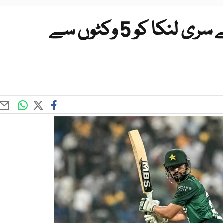
ایشیا کپ سپر فور: پاکستان نے سری لنکا کو 5 وکٹوں سے