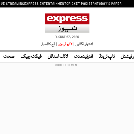
IVE STREAMING
EXPRESS ENTERTAINMENT
CRICKET PAKISTAN
TODAY'S PAPER
AUGUST 07, 2026
اشتہار لگائیں |
لائیو ٹی وی
| آج کا اخبار
ر نیشنل
ٹاپ ٹرینڈ
انٹرٹینمنٹ
لائف اسٹائل
فیکٹ چیک
صحت