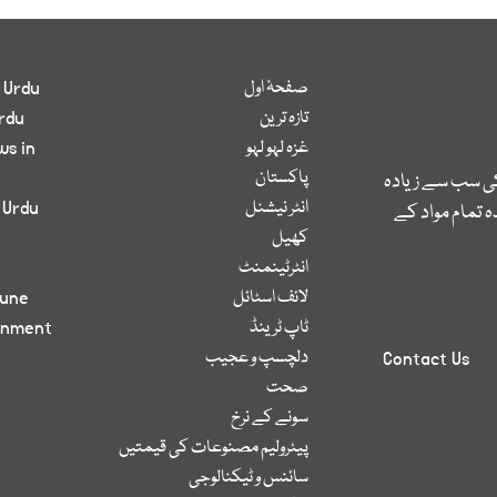
صفحۂ اول
 Urdu
تازہ ترین
rdu
غزہ لہو لہو
ws in
پاکستان
کی سب سے زیادہ
انٹر نیشنل
 Urdu
 تمام مواد کے
کھیل
انٹرٹینمنٹ
لائف اسٹائل
bune
ٹاپ ٹرینڈ
inment
دلچسپ و عجیب
Contact Us
صحت
سونے کے نرخ
پیٹرولیم مصنوعات کی قیمتیں
سائنس و ٹیکنالوجی