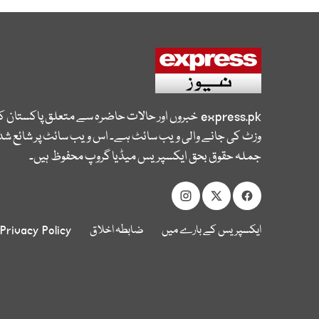
express.pk
خبروں اور حالات حاضرہ سے متعلق پاکستان 
وزٹ کی جانے والی ویب سائٹ ہے۔ اس ویب سائٹ پر شائع شدہ
جملہ حقوق بحق ایکسپریس میڈیا گروپ محفوظ ہیں۔
ایکسپریس کے بارے میں
ضابطہ اخلاق
Privacy Policy