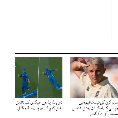
سیم کرن کی ٹیسٹ ٹیم میں
دی ہنڈریڈ: ول جیکس کے ناقابل
واپسی کے امکانات روشن، فٹنس
یقین کیچ کے چرچے، ویڈیو وائرل
مسائل آڑے آ گئے