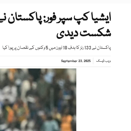
شکست دیدی
پاکستان نے 133 رنز کا ہدف 18 اوورز میں 5 وکٹوں کے نقصان پر پورا کیا
ویب ڈیسک
September 23, 2025