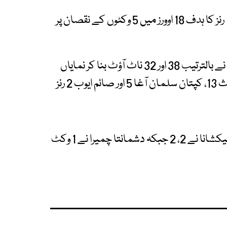
ابوظبی میں کھیلے گئے میچ میں پاکستان نے 133 رنز کا ہدف 18 اوورز میں 5 وکٹوں کے نقصان پر
پاکستان کی جانب سے محمد نواز اور حسین طلعت نے بالترتیب 38 اور 32 ناٹ آؤٹ بنا کر نمایاں
رہے۔ صاحبزادہ فرحان 24، فخر زمان 17، محمد حارث 13، کپتان سلمان آغا 5 اور صائم ایوب 2 رنز
سری لنکا کی جانب سے ونندو ہسارنگا اور مہیش ٹھیکشانا نے 2، 2 جبکہ دشمانتا چمیرا نے 1 وکٹ