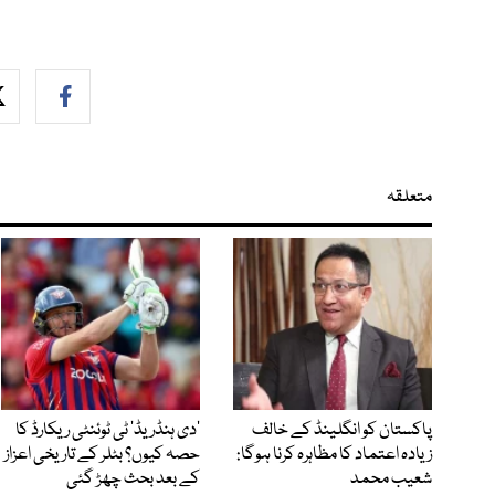
متعلقہ
پاکستان کو انگلینڈ کے خالف
’دی ہنڈریڈ‘ ٹی ٹوئنٹی ریکارڈ کا
زیادہ اعتماد کا مظاہرہ کرنا ہوگا:
حصہ کیوں؟ بٹلر کے تاریخی اعزاز
شعیب محمد
کے بعد بحث چھڑ گئی