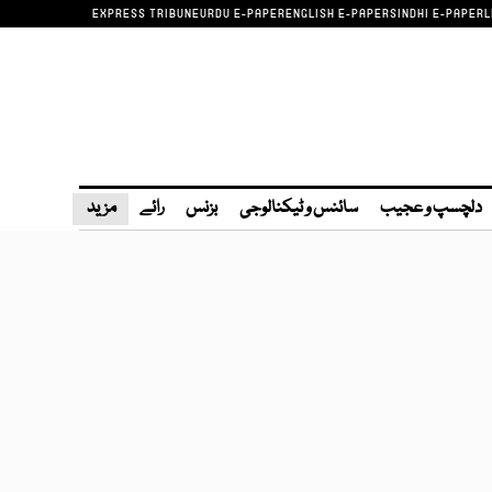
EXPRESS TRIBUNE
URDU E-PAPER
ENGLISH E-PAPER
SINDHI E-PAPER
L
دلچسپ و عجیب
سائنس و ٹیکنالوجی
بزنس
رائے
مزید