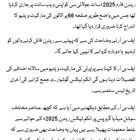
ریٹرن فارم 2025ء سات جولائی ہی کو اپنی ویب سائٹ پر جاری کردیا
تھا جس میں واضح طور پر صفحہ 66 پر اثاثوں کی مارکیٹ ویلیو کا
اندراج کرنا ضروری قرار دیا گیا تھا۔
ایف بی آر نے وضاحت کی ہے کہ پہلے سے ریٹرن فائل کرنے والوں کو
ترمیم یا دوبارہ کروانے کا نہیں کہا جائے گا۔
ایف بی آر کا کہنا ہے پراپرٹی کی مارکیٹ ویلیو میں سالانہ اضافے کی
تفصیلات دینا ہوں گی انکم ٹیکس گوشوارے جمع کرانے کی آخری
تاریخ تیس ستمبر ہے۔
ایف بی آر کے مطابق دیکھنے میں آیا ہے کہ کچھ عناصر مختلف
سوشل میڈیا گروپس پر انکم ٹیکس ریٹرن 2025ء کے حوالے سے
غلط معلومات پھیلا رہے ہیں یہاں یہ وضاحت بھی ضروری ہے کہ