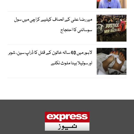
میر رضا علی کے انصاف کیلیے کراچی میں سول
سوسائٹی کا احتجاج
لاہور میں 40 سالہ خاتون کے قتل کا ڈراپ سین، شوہر
اور سوتیلا بیٹا ملوث نکلے