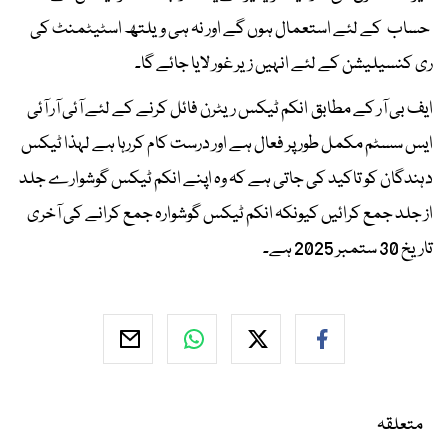
حساب کے لئے استعمال ہوں گے اور نہ ہی ویلتھ اسٹیٹمنٹ کی
ری کنسیلیشن کے لئے انہیں زیر غور لایا جائے گا۔
ایف بی آر کے مطابق انکم ٹیکس ریٹرن فائل کرنے کے لئے آئی آر آئی
ایس سسٹم مکمل طور پر فعال ہے اور درست کام کررہا ہے لہذا ٹیکس
دہندگان کو تاکید کی جاتی ہے کہ وہ اپنے انکم ٹیکس گوشوارے جلد
از جلد جمع کرائیں کیونکہ انکم ٹیکس گوشوارہ جمع کرانے کی آخری
تاریخ 30 ستمبر 2025 ہے۔
متعلقہ