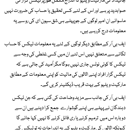
جائیداد کی مارکیٹ ویلیو کا اندراج مکمل طور پر ٹیکس گزار کی
صوابدید پر ہے اور اس کے لئے کسی تحقیق یا حساب کی ضرورت نہیں
ماسوائے ان امیر لوگوں کے جو پہلے ہی شق سیون ای کی رو سے یہ
معلومات درج کررہے ہیں۔
ایف بی آر کے مطابق دیگر لوگوں کے لئے یہ معلومات ٹیکس کا حساب
لگانے سے متعلق نہیں اس لئے ان میں کسی غلطی کی وجہ سے
ٹیکس کا کوئی نوٹس جاری نہیں ہوگا مگر اُمید کی جاتی ہے کہ
ٹیکس گزار افراد اپنے اثاثوں کی مالیت کو اپنی معلومات کے مطابق
مارکیٹ ویلیو کے بہت قریب ڈیکلیئر کریں گے۔
ایف بی آر کی جانب سے مزید وضاحت کی گئی ہے کہ جن ٹیکس
دہندگان نے پہلے ہی اپنے گوشوارے جمع کرا دیئے ہیں ان سے
دوبارہ اس میں ترمیم کرنے یا ری فائل کرنے کا نہیں کہا جائے گا
کیونکہ اثاثوں کی مارکیٹ ویلیو کے یہ اندراجات نہ تو ٹیکس کے