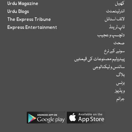
کھیل
Urdu Magazine
انٹرٹینمنٹ
Urdu Blogs
لائف اسٹائل
The Express Tribune
ٹاپ ٹرینڈ
Express Entertainment
دلچسپ و عجیب
صحت
سونے کے نرخ
پیٹرولیم مصنوعات کی قیمتیں
سائنس و ٹیکنالوجی
بلاگ
بزنس
ویڈیوز
جرائم