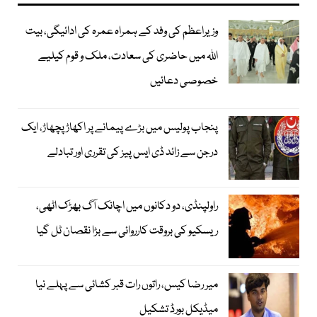
وزیراعظم کی وفد کے ہمراہ عمرہ کی ادائیگی، بیت
اللہ میں حاضری کی سعادت، ملک و قوم کیلیے
خصوصی دعائیں
پنجاب پولیس میں بڑے پیمانے پر اکھاڑ پچھاڑ، ایک
درجن سے زائد ڈی ایس پیز کی تقرری اور تبادلے
راولپنڈی، دو دکانوں میں اچانک آگ بھڑک اٹھی،
ریسکیو کی بروقت کارروائی سے بڑا نقصان ٹل گیا
میر رضا کیس، راتوں رات قبر کشائی سے پہلے نیا
میڈیکل بورڈ تشکیل