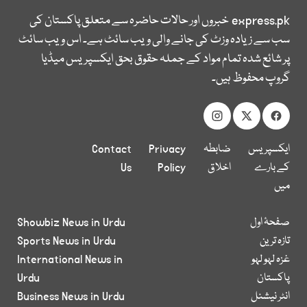
express.pk
خبروں اور حالات حاضرہ سے متعلق پاکستان کی
سب سے زیادہ وزٹ کی جانے والی ویب سائٹ ہے۔ اس ویب سائٹ
پر شائع شدہ تمام مواد کے جملہ حقوق بحق ایکسپریس میڈیا
گروپ محفوظ ہیں۔
ایکسپریس
ضابطہ
Privacy
Contact
کے بارے
اخلاق
Policy
Us
میں
صفحۂ اول
Showbiz News in Urdu
تازہ ترین
Sports News in Urdu
غزہ لہو لہو
International News in
پاکستان
Urdu
انٹر نیشنل
Business News in Urdu