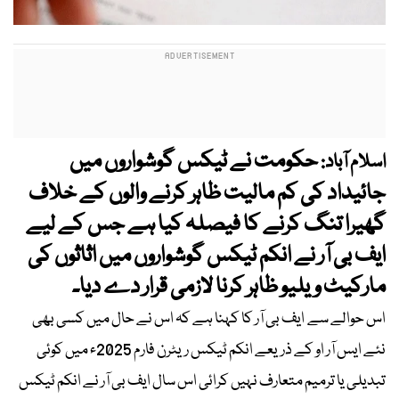
حکومت نے ٹیکس گوشواروں میں
اسلام آباد:
جائیداد کی کم مالیت ظاہر کرنے والوں کے خلاف
گھیرا تنگ کرنے کا فیصلہ کیا ہے جس کے لیے
ایف بی آر نے انکم ٹیکس گوشواروں میں اثاثوں کی
مارکیٹ ویلیو ظاہر کرنا لازمی قرار دے دیا۔
اس حوالے سے ایف بی آر کا کہنا ہے کہ اس نے حال میں کسی بھی
نئے ایس آر او کے ذریعے انکم ٹیکس ریٹرن فارم 2025ء میں کوئی
تبدیلی یا ترمیم متعارف نہیں کرائی اس سال ایف بی آر نے انکم ٹیکس