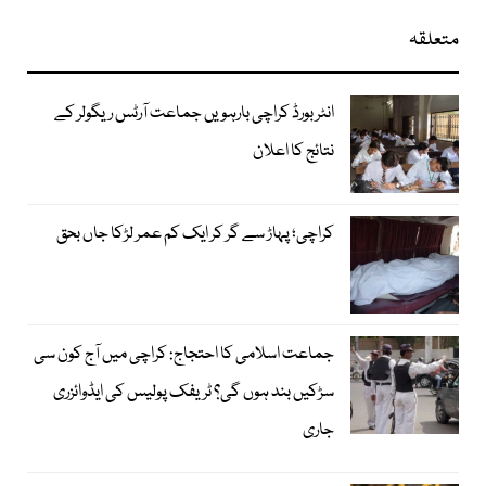
متعلقہ
انٹر بورڈ کراچی بارہویں جماعت آرٹس ریگولر کے
نتائج کا اعلان
کراچی؛ پہاڑ سے گر کر ایک کم عمر لڑکا جاں بحق
جماعت اسلامی کا احتجاج: کراچی میں آج کون سی
سڑکیں بند ہوں گی؟ ٹریفک پولیس کی ایڈوائزری
جاری