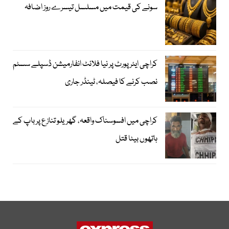
سونے کی قیمت میں مسلسل تیسرے روز اضافہ
کراچی ایئرپورٹ پر نیا فلائٹ انفارمیشن ڈسپلے سسٹم
نصب کرنے کا فیصلہ، ٹینڈر جاری
کراچی میں افسوسناک واقعہ، گھریلو تنازع پر باپ کے
ہاتھوں بیٹا قتل