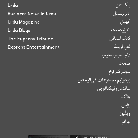
پاکستان
Urdu
انٹر نیشنل
Business News in Urdu
کھیل
Urdu Magazine
انٹرٹینمنٹ
Urdu Blogs
لائف اسٹائل
The Express Tribune
ٹاپ ٹرینڈ
Express Entertainment
دلچسپ و عجیب
صحت
سونے کے نرخ
پیٹرولیم مصنوعات کی قیمتیں
سائنس و ٹیکنالوجی
بلاگ
بزنس
ویڈیوز
جرائم