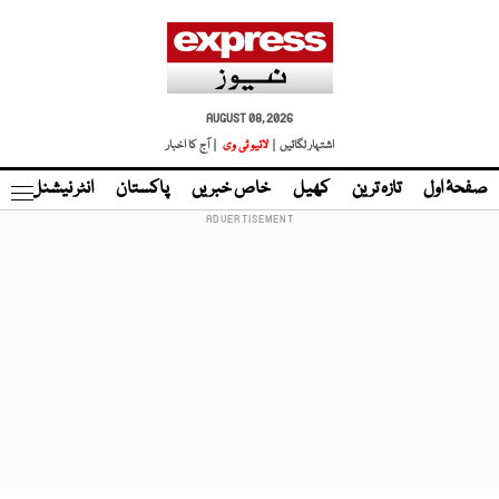
AUGUST 08, 2026
اشتہار لگائیں |
لائیو ٹی وی
| آج کا اخبار
صفحۂ اول
تازہ ترین
کھیل
خاص خبریں
پاکستان
انٹر نیشنل
ٹا