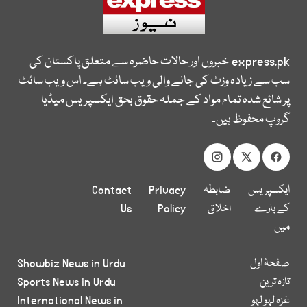
express.pk
خبروں اور حالات حاضرہ سے متعلق پاکستان کی
سب سے زیادہ وزٹ کی جانے والی ویب سائٹ ہے۔ اس ویب سائٹ
پر شائع شدہ تمام مواد کے جملہ حقوق بحق ایکسپریس میڈیا
گروپ محفوظ ہیں۔
ایکسپریس
ضابطہ
Privacy
Contact
کے بارے
اخلاق
Policy
Us
میں
صفحۂ اول
Showbiz News in Urdu
تازہ ترین
Sports News in Urdu
غزہ لہو لہو
International News in