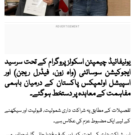
یونیفائیڈ چیمپئن اسکولز پروگرام کے تحت سرسید
ایجوکیشن سوسائٹی (واہ زون، فیڈرل ریجن) اور
اسپیشل اولمپکس پاکستان کے درمیان باہمی
مفاہمت کے معاہدہ پر دستخط ہوگئے۔
تفصیلات کے مطابق یہ شراکت داری شمولیت، قبولیت اور سیکھنے
کے لیے ایک مضبوط عزم کی عکاس ہے۔
اس شراکت داری کے تحت کھیلوں کو فروغ دیا جائے گا، نوجوانوں میں