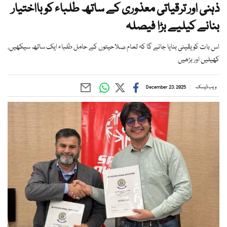
ذہنی اور ترقیاتی معذوری کے ساتھ طلباء کو بااختیار
بنانے کیلیے بڑا فیصلہ
اس بات کو یقینی بنایا جائے گا کہ تمام صلاحیتوں کے حامل طلباء ایک ساتھ سیکھیں،
کھیلیں اور بڑھیں
ویب ڈیسک
December 23, 2025