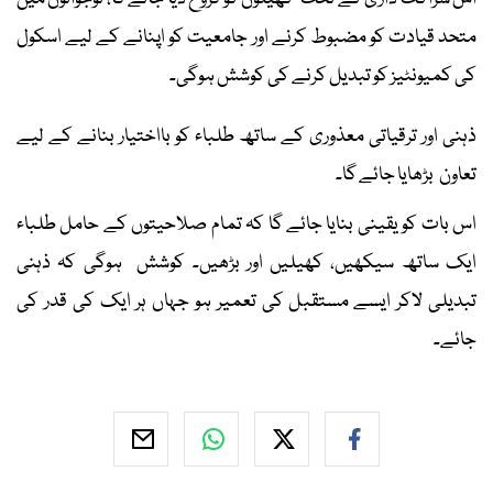
متحد قیادت کو مضبوط کرنے اور جامعیت کو اپنانے کے لیے اسکول
کی کمیونٹیز کو تبدیل کرنے کی کوشش ہوگی۔
ذہنی اور ترقیاتی معذوری کے ساتھ طلباء کو بااختیار بنانے کے لیے
تعاون بڑھایا جائے گا۔
اس بات کو یقینی بنایا جائے گا کہ تمام صلاحیتوں کے حامل طلباء
ایک ساتھ سیکھیں، کھیلیں اور بڑھیں۔ کوشش ہوگی کہ ذہنی
تبدیلی لاکر ایسے مستقبل کی تعمیر ہو جہاں ہر ایک کی قدر کی
جائے۔