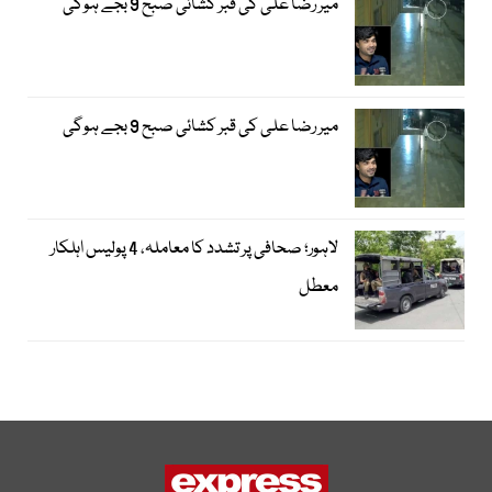
میر رضا علی کی قبر کشائی صبح 9 بجے ہوگی
میر رضا علی کی قبر کشائی صبح 9 بجے ہوگی
لاہور؛ صحافی پر تشدد کا معاملہ، 4 پولیس اہلکار
معطل