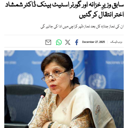
سابق وزیرِ خزانہ اور گورنر اسٹیٹ بینک ڈاکٹر شمشاد
اختر انتقال کر گئیں
ان کی نماز جنازہ کل بعد نماز ظہر کراچی میں ادا کی جائے گی
ویب ڈیسک
December 27, 2025