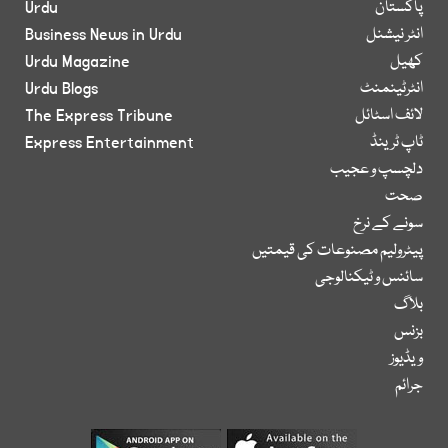
پاکستان
Urdu
انٹر نیشنل
Business News in Urdu
کھیل
Urdu Magazine
انٹرٹینمنٹ
Urdu Blogs
لائف اسٹائل
The Express Tribune
ٹاپ ٹرینڈ
Express Entertainment
دلچسپ و عجیب
صحت
سونے کے نرخ
پیٹرولیم مصنوعات کی قیمتیں
سائنس و ٹیکنالوجی
بلاگ
بزنس
ویڈیوز
جرائم