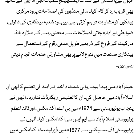
انہوں نے پاکستان کے اسٹاک ایکسچینج سمیت نجی اداروں کے ساتھ
بھی قریب رہ کر کام کیا۔ مالی منڈیوں کی اصلاحات پر وہ مرکزی
بینکوں کو مشاورت فراہم کرتی رہی ہیں۔ وہ شعبہ بینکاری کی قانونی،
ضوابطی اور ادارہ جاتی اصلاحات سے متعلق رہنے کے علاوہ بانڈ
مارکیٹ کے فروغ کے ذریعے طویل مدتی رقوم کے استعمال سے
بینکاری صنعت میں تنوع لانے پر بھی مشاورتی خدمات انجام دیتی
رہی ہیں۔
حیدر آباد میں پیدا ہونے والی شمشاد اختر نے ابتدائی تعلیم کراچی اور
اسلام آباد میں حاصل کی۔ ان کا تعلیمی ریکارڈ شاندار رہا۔ انہوں نے
پنجاب یونیورسٹی سے 1974ء میں بی اے اکنامکس، اور قائد اعظم
یونیورسٹی اسلام آباد سے ایم ایس سی اکنامکس کیا۔ انہوں نے
یونیورسٹی آف سسیکس سے 1977ء میں ڈیولپمنٹ اکنامکس میں