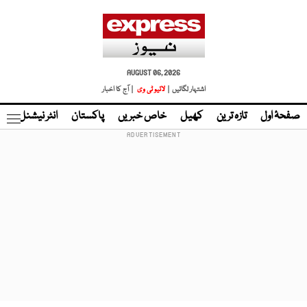
AUGUST 06, 2026
اشتہار لگائیں |
لائیو ٹی وی
| آج کا اخبار
صفحۂ اول
تازہ ترین
کھیل
خاص خبریں
پاکستان
انٹر نیشنل
ٹا