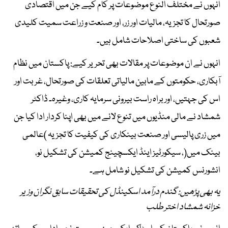
انہوں نے مختلف النوع موضوعات پر کام کیے جن میں اقتصادی
صورتحال کا تجزیہ، مالیات اور زر، اور صنعت و زراعت سمیت کلیدی
شعبوں کی ساختی اصلاحات شامل ہیں۔
انہوں نے ان موضوعات پر مقالات بھی تحریر کیے: پاکستان میں نظام
آبکاری، حکومتوں کے مابین مالیاتی تعلقات کی صورتحال، غربت اور
اس کی جہتیں، اور براہ راست بیرونی سرمایہ کاری، وغیرہ۔ ڈاکٹر
شمشاد نے مالی منڈیوں میں تنوع لانے میں بھی اپنا کردار ادا کیا جن
میں زری پالیسی اور صنعت بینکاری کی کیفیت کا تجزیہ )عالمی
بینک میں(، سیکورٹیز اینڈ ایکسچینج کمیشن کی تشکیل نو،
انشورنس کمیشن کی تشکیل نو شامل ہے۔
یہ بھی پڑھیں: گندم درآمد اسکینڈل کی تحقیقات سابق نگران وزیر
خزانہ شمشاد اختر طلب