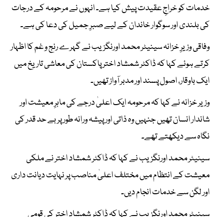
خدمات کو خراجِ عقیدت پیش کیا ہے۔ انہوں نے مرحومہ کے درجات
کی بلندی اور سوگوار خاندان کے لیے صبرِ جمیل کی دعا کی ہے۔
وفاقی وزیرِ خزانہ سینیٹر محمد اورنگزیب نے گہرے رنج و غم کا اظہار
کرتے ہوئے کہا کہ ڈاکٹر شمشاد اختر پاکستان کی معاشی تاریخ میں
ایک باوقار، اصول پسند اور مدبر آواز تھیں۔
وزیر خزانہ نے کہا کہ مرحومہ ایک اعلیٰ درجے کی ماہرِ معیشت اور
شاندار انسان تھیں جنہیں وہ ذاتی اور پیشہ ورانہ طور پر بے حد قدر کی
نگاہ سے دیکھتے تھے۔
سینیٹر محمد اورنگزیب نے کہا کہ ڈاکٹر شمشاد اختر نے ملکی
معیشت کے انتظام میں مختلف اعلیٰ مناصب پر نہایت دیانت داری
اور لگن سے خدمات انجام دیں۔
سینیٹر محمد اورنگزیب نے کہا کہ ڈاکٹر شمشاد اختر کی قومی