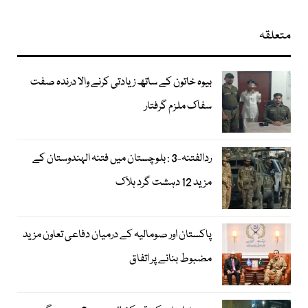
متعلقہ
بیوہ خاتون کے ساتھ زیادتی کرنے والا درندہ صفت
سفاک ملزم گرفتار
ردالفتنہ-3 : بلوچستان میں فتنہ الہندوستان کے
مزید 12 دہشت گرد ہلاک
پاکستان اور صومالیہ کے درمیان دفاعی تعاون مزید
مضبوط بنانے پر اتفاق