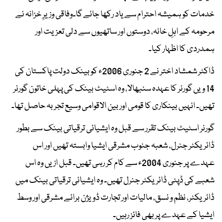
خدمات کو ہمیشہ احترام سے یاد رکھا جائے گا۔وفاقی وزیرِ خزانہ نے
مرحومہ کے اہلِ خانہ، دوستوں اور ساتھیوں سے دلی تعزیت اور
ہمدردی کا اظہار کیا۔
ڈاکٹر شمشاد اختر نے 2 جنوری 2006ء کو بینک دولت پاکستان کی
14 ویں گورنر کا عہدہ سنبھالا، وہ اسٹیٹ بینک کی پہلی خاتون گورنر
تھیں۔ انہیں بینکاری کا قومی اور بین الاقوامی وسیع تجربہ حاصل تھا۔
گورنر اسٹیٹ بینک تقرر سے قبل وہ ایشیائی ترقیاتی بینک سے بطور
ڈائریکٹر جنرل، شعبہ جنوب مشرقی ایشیا وابستہ تھیں اور اس
عہدے پر جنوری 2004ء سے کام کر رہی تھیں۔ قبل ازیں وہ اس
شعبے کی ڈپٹی ڈائریکٹر جنرل تھیں۔ وہ ایشیائی ترقیاتی بینک میں
ڈائریکٹر، نظم و نسق، مالیات اور تجارت ڈویژن برائے مشرقی اور وسط
ایشیا کے عہدے پر بھی فائز رہیں۔