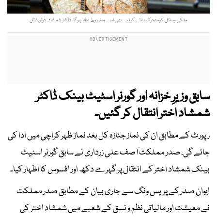
ملکی وسائل کومتحرک بنانے کیلیے بھی اسے مضبوط بنانا ہوگا، ڈاکٹر شمشاد۔ فوٹو: فائل
سابق وزیرِ خزانہ اور گورنر اسٹیٹ بینک ڈاکٹر
شمشاد اختر انتقال کر گئیں۔
رپورٹ کے مطابق ان کی نماز جنازہ کل بعد نماز ظہر کراچی میں ادا کی
جائے گی، صدر مملکت آصف علی زرداری نے سابق گورنر اسٹیٹ
بینک شمشاد اختر کے انتقال پر گہرے دکھ اور افسوس کا اظہار کیا۔
ایوان صدر کے پریس ونگ سے جاری بیان کے مطابق صدر مملکت
نے معیشت اور مالیاتی نظم و نسق کے شعبے میں شمشاد اختر کی