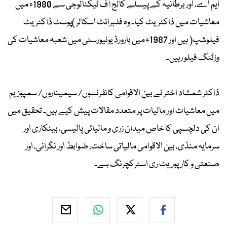
ایم اے، اور برطانیہ کے پیسلے کالج آف ٹیکنالوجی سے 1980ء میں
معاشیات میں ڈاکٹریٹ کیا۔ وہ فلبرائٹ اسکالر )پوسٹ ڈاکٹریٹ
فیلوشپ( ہیں اور 1987ء میں ہارورڈ یونیورسٹی میں شعبہ معاشیات کی
وزٹنگ فیلو رہیں۔
ڈاکٹر شمشاد اختر نے بین الاقوامی کانفرنسوں/ سیمیناروں/ سمپوزیم
میں معاشیات اور مالیات پر متعدد مقالات پیش کیے ہیں۔ تحقیق میں
ان کی دلچسپی کا خاص میدان زری و مالیاتی پالیسی، بینکاری اور
سرمایہ منڈی، بین الاقوامی مالیاتی ساخت، ضوابط اور نگرانی، اور
صنعتی و کارپوریٹ ری اسٹرکچرنگ ہے۔