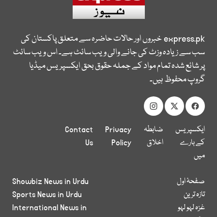
express.pk
خبروں اور حالات حاضرہ سے متعلق پاکستان کی
سب سے زیادہ وزٹ کی جانے والی ویب سائٹ ہے۔ اس ویب سائٹ
پر شائع شدہ تمام مواد کے جملہ حقوق بحق ایکسپریس میڈیا
گروپ محفوظ ہیں۔
ایکسپریس
ضابطہ
Privacy
Contact
کے بارے
اخلاق
Policy
Us
میں
صفحۂ اول
Showbiz News in Urdu
تازہ ترین
Sports News in Urdu
غزہ لہو لہو
International News in