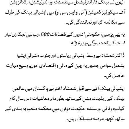
انہوں نے بینک فار انٹرنیشنل سیٹلمنٹ اور انٹرنیشنل آرگنائزیشن
آف سیکورٹیز کمیشن (آئی او ایس سی او) میں ایشیائی بینک کی طرف
سے مکالمہ کیا اور نمائندگی کی۔
یہ بھی پڑھیں: حکومتی اداروں کے نقصانات 500 ارب ہیں نجکاری تیار
لسٹ کے تحت ہوگی وزیر خزانہ
ڈاکٹر شمشاد نے وسط ایشیائی ریاستوں اور جنوب مشرقی ایشیا
بشمول عوامی جمہوریہ چین کے مالی و اقتصادی امور پر وسیع مہارت
حاصل کی۔
ایشیائی بینک آنے سے قبل شمشاد اختر نے پاکستان میں عالمی
بینک کے ریذینٹ مشن کے ساتھ بطور ماہر معاشیات دس سال کام
کیا۔ وہ وفاقی اور سندھ حکومت دونوں میں محکمہ منصوبہ بندی کے
ساتھ کچھ عرصہ منسلک رہیں۔