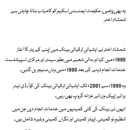
یہ بھی پڑھیں: حکومت ایمنسٹی اسکیم کو کامیاب بنانا چاہتی ہے
شمشاد اختر
شمشاد اختر نے ایشیائی ترقیاتی بینک میں اپنے کیریئر کا آغاز
1990ء میں کیا اور مالی شعبے میں بطور سینئر اور مرکزی اسپیشلسٹ
خدمات انجام دینے کے بعد 1998ء میں وہاں منیجر بن گئیں۔
وہ 1998ء سے 2001ء تک ایشیائی ترقیاتی بینک کی کوآرڈی نیٹر
برائے اپیک وزرائے خزانہ گروپ بھی رہیں۔
انہوں نے بینک کی کئی کمیٹیوں میں خدمات انجام دیں جن میں
تنظیمِ نو کمیٹی، اپیلز کمیٹی اور نگراں کمیٹی وغیرہ شامل ہیں۔