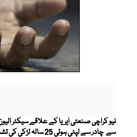
نیو کراچی صنعتی ایریا کے علاقے سیکٹر الیو
سے چادر سے لپٹی ہوئی 25 سالہ لڑکی کی تشدد زدہ لاش ملی۔