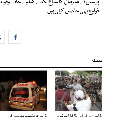
پولیس نے ملزمان کا سراغ لگانے کیلیے جائے وق
فوٹیج بھی حاصل کرلی ہیں۔
متعلقہ
کراچی: پی ٹی آئی کا فوارا چوک پر
کراچی؛ زیرتعمیر مدرسے کی