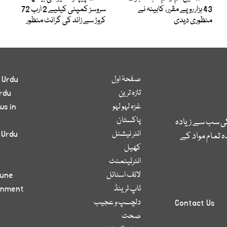
43 ہزار روپے مقرر، کابینہ نے
سروسز کمپنی کیلیے 2 ارب 72
منظوری دیدی
کروڑ سے زائد کی گرانٹ منظور
صفحۂ اول
 Urdu
تازہ ترین
rdu
غزہ لہو لہو
ws in
پاکستان
کی سب سے زیادہ
انٹر نیشنل
 Urdu
 تمام مواد کے
کھیل
انٹرٹینمنٹ
لائف اسٹائل
bune
ٹاپ ٹرینڈ
inment
دلچسپ و عجیب
Contact Us
صحت