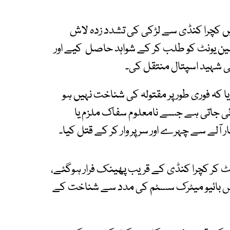
یں کچرا کنڈی سے لڑکی کی تشدد زدہ لاش
 سین یونٹ کو طلب کر کے شواہد حاصل کیے اور
ی شہید اسپتال منتقل کی۔
بتایا کہ فوری طور پر مقتولہ کی شناخت نہیں ہو
 سے 30 کے درمیان بتائی جاتی ہے جسے نامعلوم سفاک ملزم یا
ر آلے سے چہرے اور سر پر وار کر کے قتل کیا۔
لپٹ کر کچرا کنڈی کے قریب پھینک فرار ہوگئے،
یس بائیو میٹرک سسٹم کی مدد سے شناخت کے