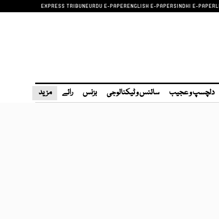
EXPRESS TRIBUNE
URDU E-PAPER
ENGLISH E-PAPER
SINDHI E-PAPER
L
دلچسپ و عجیب
سائنس و ٹیکنالوجی
بزنس
رائے
مزید