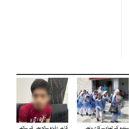
سندھ کے تمام سرکاری و نجی
کراچی؛ ڈیڑھ سالہ بچی کے ساتھ