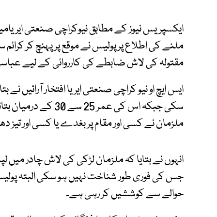
ایکسپریس نیوز کے مطابق نیوکراچی صنعتی ایریام
ملنے کی اطلاع پر پولیس نے موقع پر پہنچ کر کرائم
مقتولہ کی لاش ضابطے کی کارروائی کے لیے عباس
ایس ایچ او نیو کراچی صنعتی ایریا افتخار آرائیں نے 
سکی جبکہ اس کی عمر 25
ملزمان نے کسی اور مقام پر بغدے یا کسی اور تیز دھا
انہوں نے بتایا کہ ملزمان لڑکی کی لاش چادر میں 
جس کی فوری طور شناخت نہیں ہو سکی البتہ پول
حوالے سے کوششیں کر رہی ہے۔