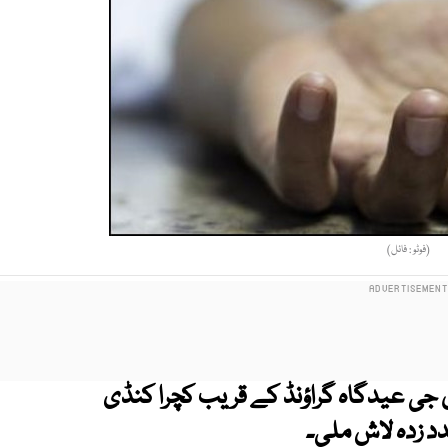
(فوٹو : فائل)
ن جی عیدگاہ گراؤنڈ کے قریب کچرا کنڈی