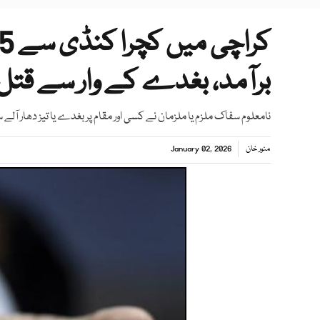
برآمد، بغدے کے وار سے قتل
نامعلوم سفاک ملزم یا ملزمان نے کسی اور مقام پر بغدے یا تیز دھار آلے 
منور خان
January 02, 2026