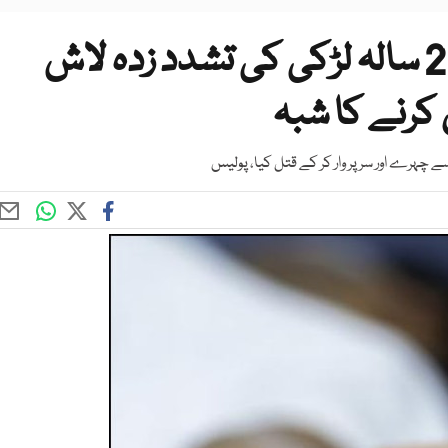
کراچی میں کچرا کنڈی سے 25 سالہ لڑکی کی تشدد زدہ لاش
 کرنے کا شبہ
سے چہرے اور سر پر وار کر کے قتل کیا، پولیس