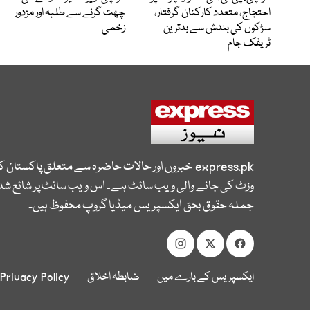
احتجاج، متعدد کارکنان گرفتار،
چھت گرنے سے طلبہ اور مزدور
سڑکوں کی بندش سے بدترین
زخمی
ٹریفک جام
express.pk
خبروں اور حالات حاضرہ سے متعلق پاکستان 
وزٹ کی جانے والی ویب سائٹ ہے۔ اس ویب سائٹ پر شائع شدہ
جملہ حقوق بحق ایکسپریس میڈیا گروپ محفوظ ہیں۔
ایکسپریس کے بارے میں
ضابطہ اخلاق
Privacy Policy