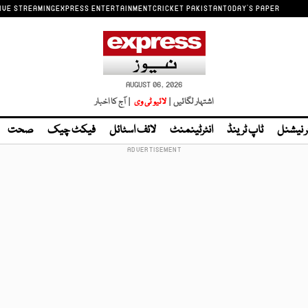
IVE STREAMING
EXPRESS ENTERTAINMENT
CRICKET PAKISTAN
TODAY'S PAPER
AUGUST 06, 2026
اشتہار لگائیں |
لائیو ٹی وی
| آج کا اخبار
ر نیشنل
ٹاپ ٹرینڈ
انٹرٹینمنٹ
لائف اسٹائل
فیکٹ چیک
صحت