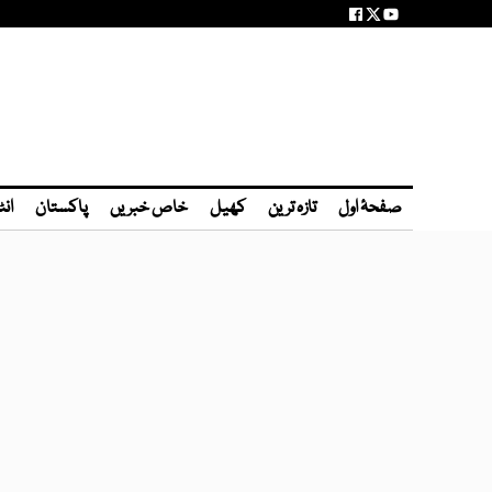
صفحۂ اول
تازہ ترین
کھیل
خاص خبریں
پاکستان
انٹ