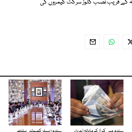
وعہ کے قریب نصب کلوز سرکٹ کیمروں کی
سندھ میں کم از کم ماہانہ اجرت
سندھ؛ پیپلز کمیونٹی ہیلتھ