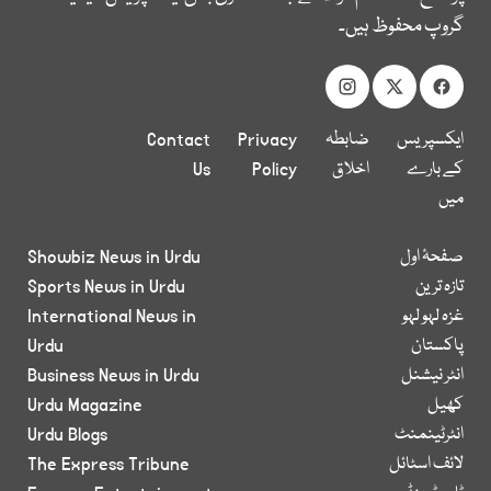
گروپ محفوظ ہیں۔
ایکسپریس
ضابطہ
Privacy
Contact
کے بارے
اخلاق
Policy
Us
میں
صفحۂ اول
Showbiz News in Urdu
تازہ ترین
Sports News in Urdu
غزہ لہو لہو
International News in
پاکستان
Urdu
انٹر نیشنل
Business News in Urdu
کھیل
Urdu Magazine
انٹرٹینمنٹ
Urdu Blogs
لائف اسٹائل
The Express Tribune