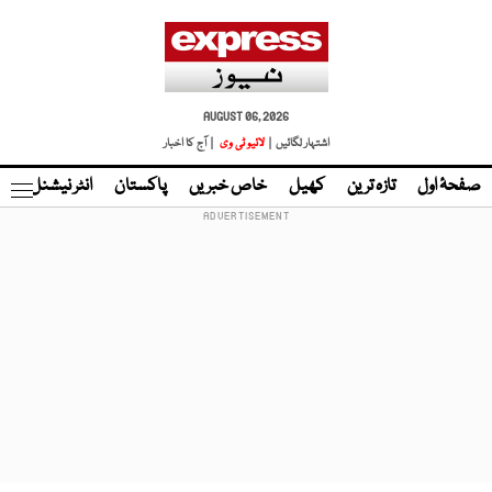
AUGUST 06, 2026
اشتہار لگائیں |
لائیو ٹی وی
| آج کا اخبار
صفحۂ اول
تازہ ترین
کھیل
خاص خبریں
پاکستان
انٹر نیشنل
ٹا