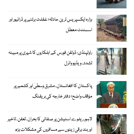
ہزارہ ایکسپریس ٹرین حادثہ؛ غفلت برتنے پر ڈرائیور اور
اسسٹنٹ معطل
راولپنڈی: ڈولفن فورس کے اہلکاروں کا شہری پر مبینہ
تشدد، ویڈیو وائرل
پاکستان کا افغانستان، مشرق وسطیٰ اور کشمیر پر
مؤقف واضح؛ دفتر خارجہ کی بریفنگ
لاہور ریلوے اسٹیشن پر صفائی کا بحران، تعفن، تاخیر
اور بند برقی زینوں سے مسافروں کی مشکلات بڑھ