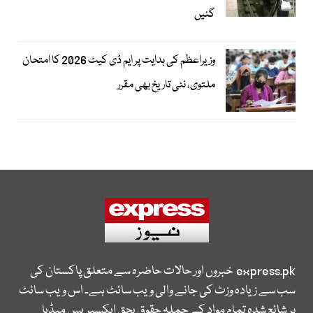
گئیں
وزیراعظم کی ہدایت پر ایم ڈی کیٹ 2026 کا امتحان
ملتوی، نئی تاریخ بھی مقرر
express.pk
خبروں اور حالات حاضرہ سے متعلق پاکستان کی
سب سے زیادہ وزٹ کی جانے والی ویب سائٹ ہے۔ اس ویب سائٹ
پر شائع شدہ تمام مواد کے جملہ حقوق بحق ایکسپریس میڈیا