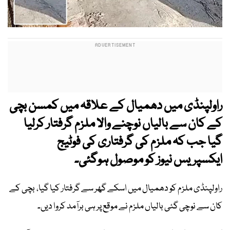
راولپنڈی میں دھمیال کے علاقہ میں کمسن بچی
کے کان سے بالیاں نوچنے والا ملزم گرفتار کرلیا
گیا جب کہ ملزم کی گرفتاری کی فوٹیج
ایکسپریس نیوز کو موصول ہوگئی۔
راولپنڈی ملزم کو دھمیال میں اسکے گھر سے گرفتار کیا گیا، بچی کے
کان سے نوچی گئی بالیاں ملزم نے موقع پر ہی برآمد کروا دیں۔