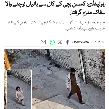
راولپنڈی: کمسن بچی کے کان سے بالیاں نوچنے والا
سفاک ملزم گرفتار
ملزم کو دھمیال میں اسکے گھر سے گرفتار کیا گیا، بچی کے کان سے نوچی گئی بالیاں
ملزم نے موقع پر ہی برآمد کروا دیں۔
ویب ڈیسک
January 21, 2026