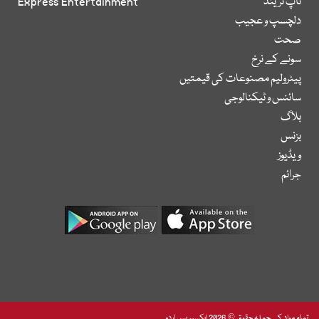
ٹاپ ٹرینڈ
Express Entertainment
دلچسپ و عجیب
صحت
سونے کے نرخ
پیٹرولیم مصنوعات کی قیمتیں
سائنس و ٹیکنالوجی
بلاگ
بزنس
ویڈیوز
جرائم
تمام مواد کے جملہ حقوق © 2026 ایکسپریس اردو