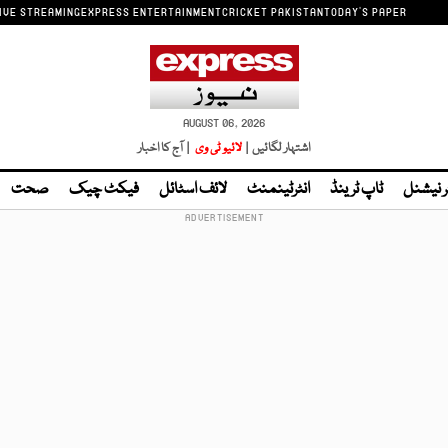
IVE STREAMING
EXPRESS ENTERTAINMENT
CRICKET PAKISTAN
TODAY'S PAPER
AUGUST 06, 2026
اشتہار لگائیں |
لائیو ٹی وی
| آج کا اخبار
ر نیشنل
ٹاپ ٹرینڈ
انٹرٹینمنٹ
لائف اسٹائل
فیکٹ چیک
صحت