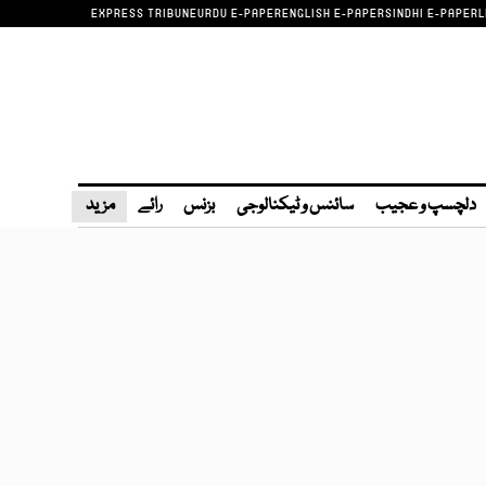
EXPRESS TRIBUNE
URDU E-PAPER
ENGLISH E-PAPER
SINDHI E-PAPER
L
دلچسپ و عجیب
سائنس و ٹیکنالوجی
بزنس
رائے
مزید