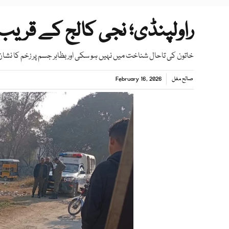
راولپنڈی؛ نجی کالج کے قریب 35 سالہ خاتون کی لاش برآم
خاتون کی تاحال شناخت میں نہیں ہو سکی اور بظاہر جسم پر زخم کا نشان
صالح مغل
February 16, 2026