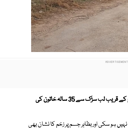
تھانہ گوجرخان کے علاقے میں نجی کالج کے قریب لب سڑک سے 35 سالہ خاتون کی
ں ہو سکی اور بظاہر جسم پر زخم کا نشان بھی