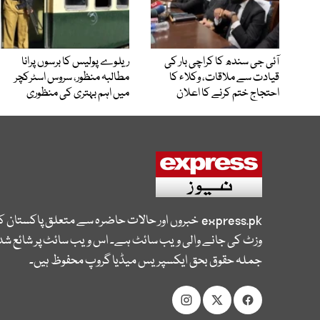
آئی جی سندھ کا کراچی بار کی
ریلوے پولیس کا برسوں پرانا
قیادت سے ملاقات، وکلاء کا
مطالبہ منظور، سروس اسٹرکچر
احتجاج ختم کرنے کا اعلان
میں اہم بہتری کی منظوری
express.pk
خبروں اور حالات حاضرہ سے متعلق پاکستان 
وزٹ کی جانے والی ویب سائٹ ہے۔ اس ویب سائٹ پر شائع شدہ
جملہ حقوق بحق ایکسپریس میڈیا گروپ محفوظ ہیں۔