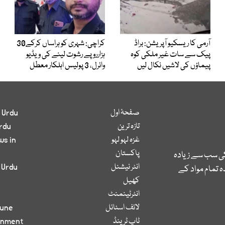
آرمی کا ریسکیو آپریشن: براڈ
کراچی: شہری کو ہراساں کرکے30
پیک سے سات غیر ملکی کوہ
ہزارروپے رشوت لینے کی ویڈیو
پیماؤں کی لاشیں نکال لیں
وائرل، 3 پولیس اہلکار معطل
صفحۂ اول
 Urdu
تازہ ترین
rdu
غزہ لہو لہو
ws in
پاکستان
کی سب سے زیادہ
انٹر نیشنل
 Urdu
 تمام مواد کے
کھیل
انٹرٹینمنٹ
لائف اسٹائل
bune
ٹاپ ٹرینڈ
inment