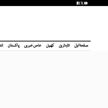
صفحۂ اول
تازہ ترین
کھیل
خاص خبریں
پاکستان
انٹ