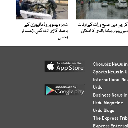
کراچی میں صبح و رات کے اوقات
شاہراہ بھٹو پر روڈ ڈائیورژن کے
میں پھوار، بوندا باندی کا امکان
باعث گاڑی الٹ گئی، 3مسافر
زخمی
Showbiz News in
Sports News in U
International Ne
Urdu
Business News in
Urdu Magazine
Urdu Blogs
The Express Tri
Express Enterta