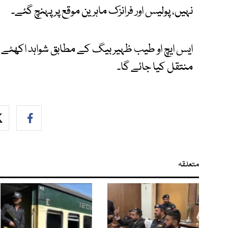
نہیں، پولیس اور فرانزک ماہرین موقع پر پہنچ گئے۔
ایس ایچ او طیب ظہیر بیگ کے مطابق شواہد اکھٹے 
منتقل کیا جائے گا۔
متعلقہ