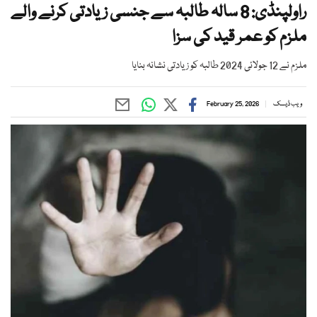
راولپنڈی: 8 سالہ طالبہ سے جنسی زیادتی کرنے والے
ملزم کو عمر قید کی سزا
ملزم نے 12 جولائی 2024 طالبہ کو زیادتی نشانہ بنایا
ویب ڈیسک
February 25, 2026