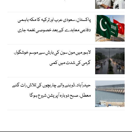
پاکستان، سعودی عرب اور ترکیہ کا مکہ باہمی
دفاعی معاہدے کے بعد خصوصی نغمہ جاری
لاہور میں مون سون کی بارش سے موسم خوشگوار،
گرمی کی شدت میں کمی
حیدرآباد، ڈوبنے والے چار بچوں کی تلاش رات گئے
معطل، صبح دوبارہ آپریشن شروع ہوگا