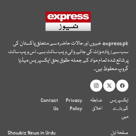
express.pk
خبروں اور حالات حاضرہ سے متعلق پاکستان کی
سب سے زیادہ وزٹ کی جانے والی ویب سائٹ ہے۔ اس ویب سائٹ
پر شائع شدہ تمام مواد کے جملہ حقوق بحق ایکسپریس میڈیا
گروپ محفوظ ہیں۔
ایکسپریس
ضابطہ
Privacy
Contact
کے بارے
اخلاق
Policy
Us
میں
صفحۂ اول
Showbiz News in Urdu