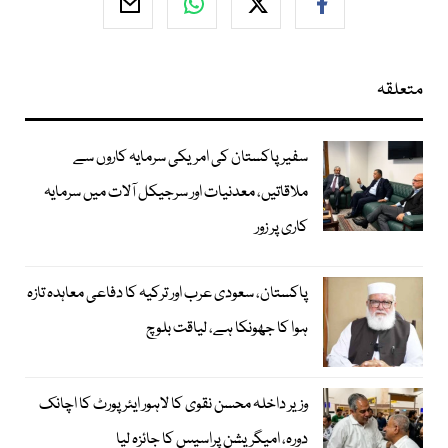
متعلقہ
سفیر پاکستان کی امریکی سرمایہ کاروں سے
ملاقاتیں، معدنیات اور سرجیکل آلات میں سرمایہ
کاری پر زور
پاکستان، سعودی عرب اور ترکیہ کا دفاعی معاہدہ تازہ
ہوا کا جھونکا ہے، لیاقت بلوچ
وزیر داخلہ محسن نقوی کا لاہور ایئر پورٹ کا اچانک
دورہ، امیگریشن پراسیس کا جائزہ لیا