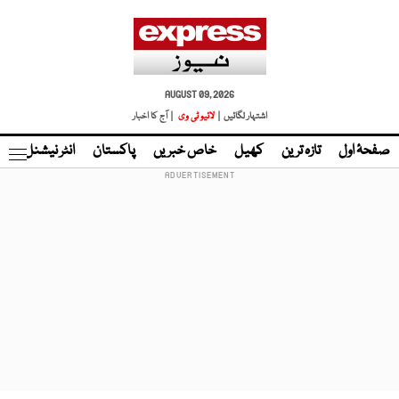
AUGUST 09, 2026
اشتہار لگائیں |
لائیو ٹی وی
| آج کا اخبار
صفحۂ اول
تازہ ترین
کھیل
خاص خبریں
پاکستان
انٹر نیشنل
ٹا