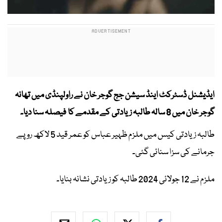
ایڈیشنل ڈسٹرکٹ اینڈ سیشن جج گوجر خان نے راولپنڈی میں تھانہ
گوجر خان میں 8 سالہ طالبہ زیادتی کے مقدمے کا فیصلہ سنا دیا۔
طالبہ زیادتی کیس میں ملزم ظہیر عباس کو عمر قید 5 لاکھ روپے
جرمانے کی سزا سنائی گئی۔
ملزم نے 12 جولائی 2024 طالبہ کو زیادتی نشانہ بنایا۔