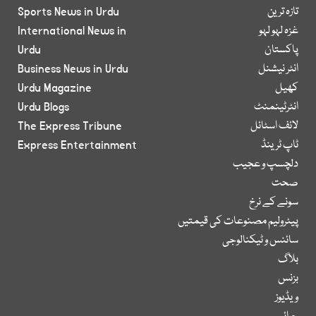
تازہ ترین
Sports News in Urdu
غزہ لہو لہو
International News in
پاکستان
Urdu
انٹر نیشنل
Business News in Urdu
کھیل
Urdu Magazine
انٹرٹینمنٹ
Urdu Blogs
لائف اسٹائل
The Express Tribune
ٹاپ ٹرینڈ
Express Entertainment
دلچسپ و عجیب
صحت
سونے کے نرخ
پیٹرولیم مصنوعات کی قیمتیں
سائنس و ٹیکنالوجی
بلاگ
بزنس
ویڈیوز