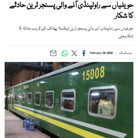
حویلیاں سے راولپنڈی آنے والی پسنجر ٹرین حادثے
کا شکار
حویلیاں سے راولپنڈی آنے والی پسنجر ٹرین ٹیکسلا پھاٹک کے قریب حادثہ کا
شکارہوئی
ویب ڈیسک
February 28, 2026