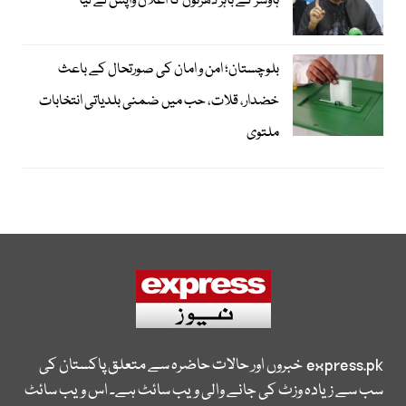
ہاؤسز کے باہر دھرنوں کا اعلان واپس لے لیا
بلوچستان؛ امن و امان کی صورتحال کے باعث
خضدار، قلات، حب میں ضمنی بلدیاتی انتخابات
ملتوی
express.pk
خبروں اور حالات حاضرہ سے متعلق پاکستان کی
سب سے زیادہ وزٹ کی جانے والی ویب سائٹ ہے۔ اس ویب سائٹ