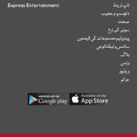
ٹاپ ٹرینڈ
Express Entertainment
دلچسپ و عجیب
صحت
سونے کے نرخ
پیٹرولیم مصنوعات کی قیمتیں
سائنس و ٹیکنالوجی
بلاگ
بزنس
ویڈیوز
جرائم