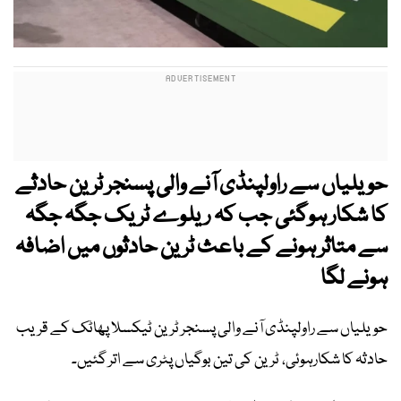
حویلیاں سے راولپنڈی آنے والی پسنجر ٹرین حادثے
کا شکار ہوگئی جب کہ ریلوے ٹریک جگہ جگہ
سے متاثر ہونے کے باعث ٹرین حادثوں میں اضافہ
ہونے لگا
حویلیاں سے راولپنڈی آنے والی پسنجر ٹرین ٹیکسلا پھاٹک کے قریب
حادثہ کا شکارہوئی، ٹرین کی تین بوگیاں پٹری سے اتر گئیں۔