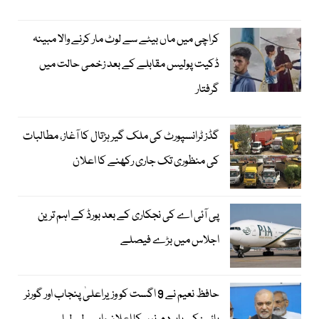
کراچی میں ماں بیٹے سے لوٹ مار کرنے والا مبینہ
ڈکیت پولیس مقابلے کے بعد زخمی حالت میں
گرفتار
گڈز ٹرانسپورٹ کی ملک گیر ہڑتال کا آغاز، مطالبات
کی منظوری تک جاری رکھنے کا اعلان
پی آئی اے کی نجکاری کے بعد بورڈ کے اہم ترین
اجلاس میں بڑے فیصلے
حافظ نعیم نے 9 اگست کو وزیراعلیٰ پنجاب اور گورنر