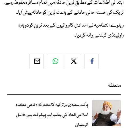
ابتدائی اطلاعات کے مطابق ٹرین حادثہ میں تمام مسافر محفوظ رہے،
ٹریک کی خستہ حالی حادثے کے باعث ٹرین کو حادثہ پیش آیا۔
ریلوے انتظامیہ نے امدادی کارروائیوں کے بعد ٹرین کو دوبارہ
راولپنڈی کیلئے روانہ کر دیا۔
متعلقہ
پاک، سعودی اور ترکیہ کا مشترکہ دفاعی معاہدہ
اسلامی اتحاد کی جانب اہم پیشرفت ہے، فضل
الرحمان