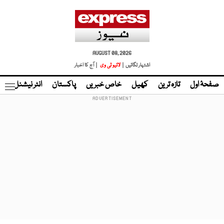
AUGUST 08, 2026
اشتہار لگائیں |
لائیو ٹی وی
| آج کا اخبار
صفحۂ اول
تازہ ترین
کھیل
خاص خبریں
پاکستان
انٹر نیشنل
ٹا