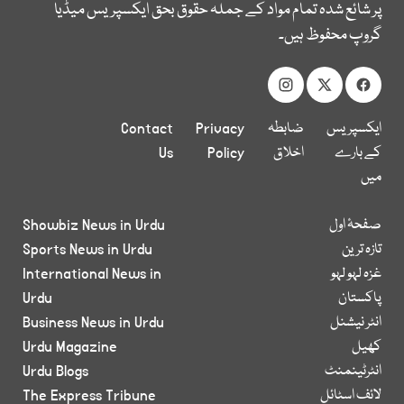
پر شائع شدہ تمام مواد کے جملہ حقوق بحق ایکسپریس میڈیا
گروپ محفوظ ہیں۔
ایکسپریس
ضابطہ
Privacy
Contact
کے بارے
اخلاق
Policy
Us
میں
صفحۂ اول
Showbiz News in Urdu
تازہ ترین
Sports News in Urdu
غزہ لہو لہو
International News in
پاکستان
Urdu
انٹر نیشنل
Business News in Urdu
کھیل
Urdu Magazine
انٹرٹینمنٹ
Urdu Blogs
لائف اسٹائل
The Express Tribune