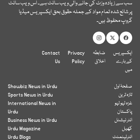
سب سے زیادہ وزٹ کی جانے والی ویب سائٹ ہے۔ اس ویب سائٹ
پر شائع شدہ تمام مواد کے جملہ حقوق بحق ایکسپریس میڈیا
گروپ محفوظ ہیں۔
ایکسپریس
ضابطہ
Privacy
Contact
کے بارے
اخلاق
Policy
Us
میں
صفحۂ اول
Showbiz News in Urdu
تازہ ترین
Sports News in Urdu
غزہ لہو لہو
International News in
پاکستان
Urdu
انٹر نیشنل
Business News in Urdu
کھیل
Urdu Magazine
انٹرٹینمنٹ
Urdu Blogs