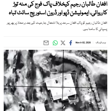
افغان طالبان رجیم کیخلاف پاک فوج کی منہ توڑ
کارروائی، ایمونیشن ڈپو اور ڈرون اسٹوریج سائٹ تباہ
افغان طالبان رجیم کو پاک افغان سرحد پربلا اشتعال جارحیت کے بعد ہر محاذ پر بھرپور
پسپائی کا سامنا ہے،
ویب ڈیسک
March 02, 2026