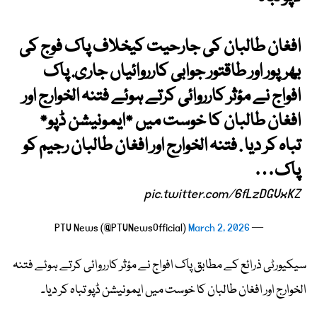
افغان طالبان کی جارحیت کیخلاف پاک فوج کی
بھرپور اور طاقتور جوابی کارروائیاں جاری. پاک
افواج نے مؤثر کارروائی کرتے ہوئے فتنہ الخوارج اور
افغان طالبان کا خوست میں *ایمونیشن ڈپو*
تباہ کر دیا . فتنہ الخوارج اور افغان طالبان رجیم کو
پاک…
pic.twitter.com/6fLzDGVxKZ
March 2, 2026
— PTV News (@PTVNewsOfficial)
سیکیورٹی ذرائع کے مطابق پاک افواج نے مؤثر کارروائی کرتے ہوئے فتنہ
الخوارج اور افغان طالبان کا خوست میں ایمونیشن ڈپو تباہ کر دیا۔