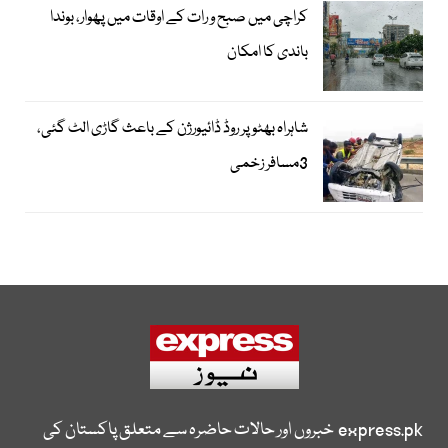
کراچی میں صبح و رات کے اوقات میں پھوار، بوندا
باندی کا امکان
شاہراہ بھٹو پر روڈ ڈائیورژن کے باعث گاڑی الٹ گئی،
3مسافر زخمی
express.pk
خبروں اور حالات حاضرہ سے متعلق پاکستان کی