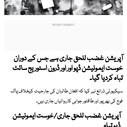
آپریشن غضب للحق جاری ہے جس کے دوران
خوست ایمونیشن ڈپو اور اور ڈرون اسٹوریج سائٹ
تباہ کردیا گیا۔
سیکیورٹی ذرائع نے کہا کہ افغان طالبان کی جارحیت کیخلاف پاک
فوج کی بھرپور اور طاقتور جوابی کارروائیاں جاری ہیں۔
آپریشن غضب للحق جاری/خوست ایمونیشن
ڈپو تباہ