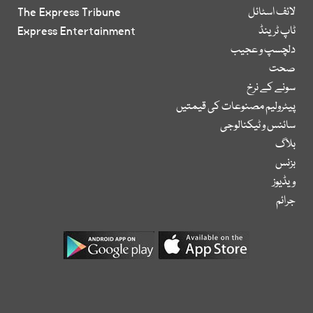
لائف اسٹائل
The Express Tribune
ٹاپ ٹرینڈ
Express Entertainment
دلچسپ و عجیب
صحت
سونے کے نرخ
پیٹرولیم مصنوعات کی قیمتیں
سائنس و ٹیکنالوجی
بلاگ
بزنس
ویڈیوز
جرائم