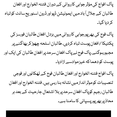
پاک افواج کی مؤثر جوابی کارروائی کے دوران فتنہ الخوارج اور افغان
طالبان کے جلال آباد میں ایمونیشن ڈپو اور ڈرون اسٹوریج سائٹ کو تباہ
کر دیا گیا۔
پاک فوج کی بھرپورجوابی کارروائی میں بزدل افغان طالبان فورسز کی
پکتیکا /افغان پوسٹ تباہ کردیں، طالبان اسلحہ چھوڑکر بھاگنے پر
مجبورہوگئے، پاک فوج نے پاک افغان سرحد پر افغان طالبان کی ایک اور
پوسٹ کو دھماکہ خیز موادسے اڑادیا۔
پاک افواج فتنہ الخوارج اور افغان طالبان فوج کے ٹھکانوں اور فوجی
تنصیبات کو موثر انداز میں نشانہ بنا رہی ہیں، فتنہ الخوارج اور افغان
طالبان رجیم کو پاک افغان سرحد پربلا اشتعال جارحیت کے بعد ہر
محاذ پر بھرپور پسپائی کا سامنا ہے۔