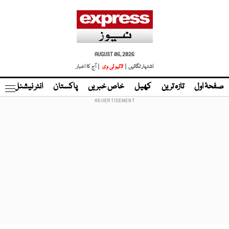
AUGUST 06, 2026
اشتہار لگائیں |
لائیو ٹی وی
| آج کا اخبار
صفحۂ اول
تازہ ترین
کھیل
خاص خبریں
پاکستان
انٹر نیشنل
ٹا