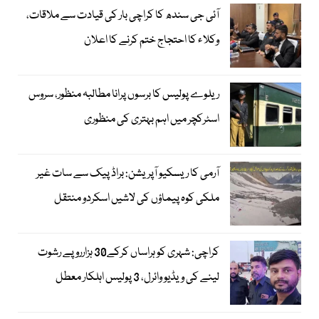
آئی جی سندھ کا کراچی بار کی قیادت سے ملاقات،
وکلاء کا احتجاج ختم کرنے کا اعلان
ریلوے پولیس کا برسوں پرانا مطالبہ منظور، سروس
اسٹرکچر میں اہم بہتری کی منظوری
آرمی کا ریسکیو آپریشن: براڈ پیک سے سات غیر
ملکی کوہ پیماؤں کی لاشیں اسکردو منتقل
کراچی: شہری کو ہراساں کرکے30 ہزارروپے رشوت
لینے کی ویڈیو وائرل، 3 پولیس اہلکار معطل