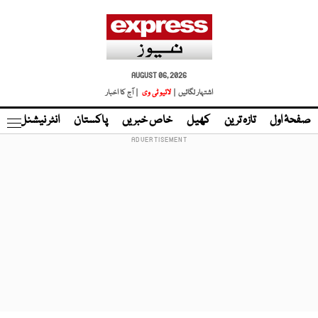
AUGUST 06, 2026
اشتہار لگائیں |
لائیو ٹی وی
| آج کا اخبار
صفحۂ اول
تازہ ترین
کھیل
خاص خبریں
پاکستان
انٹر نیشنل
ٹا