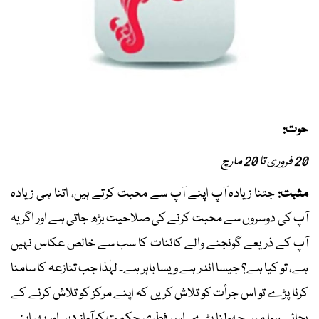
حوت:
20 فروری تا 20 مارچ
مثبت:
جتنا زیادہ آپ اپنے آپ سے محبت کرتے ہیں، اتنا ہی زیادہ
آپ کی دوسروں سے محبت کرنے کی صلاحیت بڑھ جاتی ہے اور اگر یہ
آپ کے ذریعے گونجنے والے کائنات کا سب سے خالص عکاس نہیں
ہے، تو کیا ہے؟ جیسا اندر ہے ویسا باہر ہے۔ لہٰذا جب تنازعہ کا سامنا
کرنا پڑے تو اس جرأت کو تلاش کریں کہ اپنے مرکز کو تلاش کرنے کے
بجائے ہوا میں جھولنا پڑے۔ اس فطری حکمت کو آواز دیں اور پھر اپنے