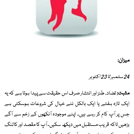
میزان:
24 ستمبر تا 23 اکتوبر
مثبت:
تضاد، طنز اور انتشار صرف اس حقیقت سے پیدا ہوتا ہے کہ یہ
ایک تازہ ہفتے یا ایک بالکل نئے خیال کی شروعات ہوسکتی ہے
جس پر آپ کام کر رہے ہیں۔ اپنے موجودہ آنکھوں کے زخم سے آگے
بڑھیں تاکہ قریب مستقبل میں دیکھ سکیں۔ آپ کا مقصد اور کالنگ