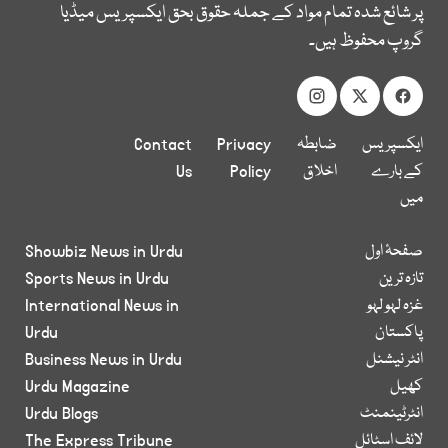
پر شائع شدہ تمام مواد کے جملہ حقوق بحق ایکسپریس میڈیا
گروپ محفوظ ہیں۔
ایکسپریس
ضابطہ
Privacy
Contact
کے بارے
اخلاق
Policy
Us
میں
صفحۂ اول
Showbiz News in Urdu
تازہ ترین
Sports News in Urdu
غزہ لہو لہو
International News in
پاکستان
Urdu
انٹر نیشنل
Business News in Urdu
کھیل
Urdu Magazine
انٹرٹینمنٹ
Urdu Blogs
لائف اسٹائل
The Express Tribune