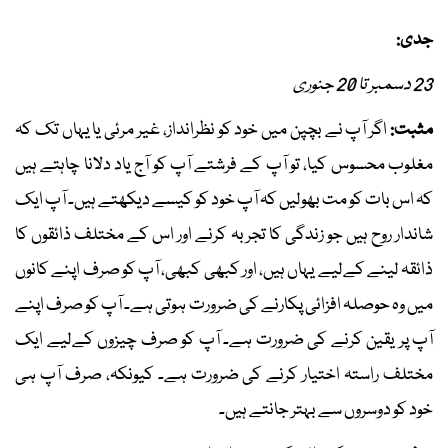
جدی:
23 دسمبر تا 20 جنوری
مثبت:
اگر آپ نے بچپن میں خود کو نظرانداز، غیر مرئی یا یہاں تک کہ
مغلوب محسوس کیا، تو آپ کے فرشتے آپ کو آج یاد دلانا چاہتے ہیں
کہ اس بات کو مت بھولیں کہ آپ خود کو کیسے دیکھتے ہیں۔ آپ ایک
شاندار روح ہیں جو زندگی کا تجربہ کرنے اور اس کے مختلف ذائقوں کا
ذائقہ لینے کےلیے یہاں ہیں، اور کبھی کبھی، آپ کو صرف اپنے کانوں
میں وہ حوصلہ افزائی پکارنے کی ضرورت ہوتی ہے۔ آپ کو صرف اپنے
آپ پر یقین کرنے کی ضرورت ہے۔ آپ کو صرف چیزوں کےلیے ایک
مختلف راستہ اختیار کرنے کی ضرورت ہے۔ کیونکہ، صرف آپ ہی
خود کو دوسروں سے بہتر جانتے ہیں۔