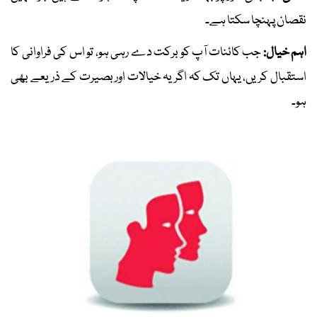
نقصان پہنچا سکتا ہے۔
اہم خیال:
جب کائنات آپ کو برکت دے رہی ہو، تو اس کی فراوانی کا
استقبال کریں، یہاں تک کہ اگر یہ خیالات اور بصیرت کے ذریعے بھی
ہو۔