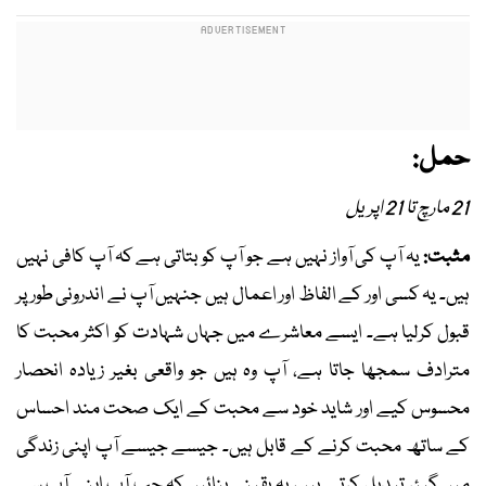
حمل:
21 مارچ تا 21 اپریل
مثبت:
یہ آپ کی آواز نہیں ہے جو آپ کو بتاتی ہے کہ آپ کافی نہیں
ہیں۔ یہ کسی اور کے الفاظ اور اعمال ہیں جنہیں آپ نے اندرونی طور پر
قبول کرلیا ہے۔ ایسے معاشرے میں جہاں شہادت کو اکثر محبت کا
مترادف سمجھا جاتا ہے، آپ وہ ہیں جو واقعی بغیر زیادہ انحصار
محسوس کیے اور شاید خود سے محبت کے ایک صحت مند احساس
کے ساتھ محبت کرنے کے قابل ہیں۔ جیسے جیسے آپ اپنی زندگی
میں گیئر تبدیل کرتے ہیں، یہ یقینی بنائیں کہ جب آپ اپنے آپ سے