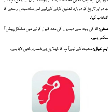
گزار ہیں۔ یہ ایک ملین مختلف راستے ہوسکتے تھے، لیکن آپ نے
جادو اور تاریخ کو دوبارہ تخلیق کرنے کےلیے اس مخصوص راستے کا
انتخاب کیا۔
منفی:
انا کی وجہ سے دوسروں کی مدد قبول کرنے میں مشکل پیش آ
سکتی ہے۔
اہم خیال:
محبت کے لیے آپ کا کھلا پن بے شمار برکتیں لایا ہے۔