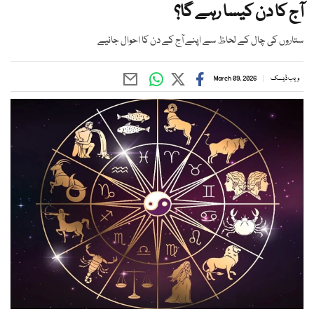
آج کا دن کیسا رہے گا؟
ستاروں کی چال کے لحاظ سے اپنے آج کے دن کا احوال جانیے
ویب ڈیسک
March 09, 2026