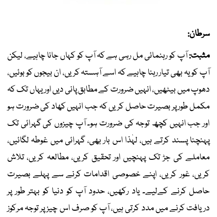
سرطان:
مثبت:
آپ کو رہنمائی مل رہی ہے کہ آپ کو کہاں جانا چاہیے، لیکن
آپ کو یہ بھی تیار رہنا چاہیے کہ اسے آہستہ کریں، ان بیجوں کو بوئیں،
دھوپ میں بیٹھیں، انہیں ضرورت کے مطابق پانی دیں اور یہاں تک کہ
مکمل طور پر بصیرت حاصل کریں کہ جب انہیں کھاد کی ضرورت ہو
اور جب انہیں کچھ توجہ کی ضرورت ہو۔ آپ چیزوں کی گہرائی تک
پہنچنا پسند کرتے ہیں، لہٰذا اس بار بھی، گہرائی میں غوطہ لگائیں،
معاملے کی جڑ تک پہنچیں اور تحقیق کریں، مطالعہ کریں، تلاش
کریں، غور کریں، اپنے خصوصی اقدامات کرنے سے پہلے بصیرت
حاصل کرنے کےلیے۔ یاد رکھیں، حدود آپ کو دنیا کو بہتر طور پر
دریافت کرنے میں مدد کرتی ہیں، آپ کو صرف اس چیز پر توجہ مرکوز