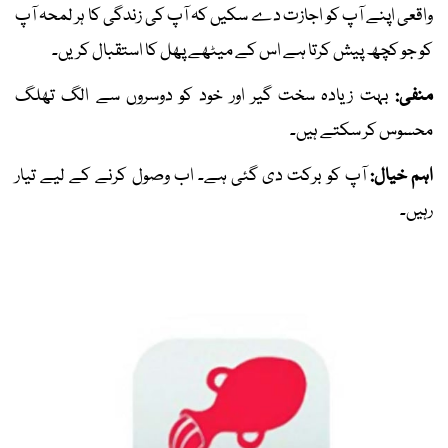
واقعی اپنے آپ کو اجازت دے سکیں کہ آپ کی زندگی کا ہر لمحہ آپ
کو جو کچھ پیش کرتا ہے اس کے میٹھے پھل کا استقبال کریں۔
منفی:
بہت زیادہ سخت گیر اور خود کو دوسروں سے الگ تھلگ
محسوس کر سکتے ہیں۔
اہم خیال:
آپ کو برکت دی گئی ہے۔ اب وصول کرنے کے لیے تیار
رہیں۔