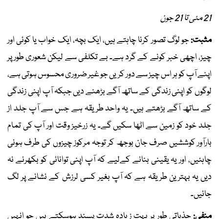
21 مئی تا 21 جون
مثبت:
جو لوگ تصور کرنا چاہتے ہیں، ایک بچہ، ایک خواب یا کوئی اور
چیز، اچھی خبر کونے کے گرد ہے۔ بے تکلفی سے لیکن شعوری طور پر
اپنے آپ کو ہر اس چیز سے دور کریں جو غیر ضروری محسوس ہوتی ہے،
لوگوں کو اپنی زندگی کے ساتھ آگے بڑھنے دیں جبکہ آپ اپنی زندگی
کے ساتھ آگے بڑھتے ہیں۔ یہ واحد طریقہ ہے جس سے آپ جلد از
جلد خود کو زمین سے اٹھا سکیں گے۔ یہ زرخیز وقت اور آپ کی تمام
بارآور کوششیں صرف جان بوجھ کر توجہ مرکوز چیزوں کی طرف ہونی
چاہئیں، اور یہ یقینی بنانے کےلیے کہ آپ اپنی توانائی کو بکھرنے نہ
دیں یہ بہترین طریقہ ہے کہ آپ بغیر کسی لرزش کے نشانے پر لگ
جائیں۔
منفی:
جذباتی طور پر بہت زیادہ شدت پسند ہوسکتے ہیں جو انہیں