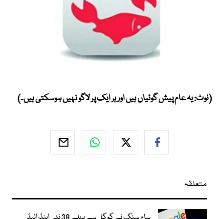
(نوٹ: یہ عام پیش گوئیاں ہیں اور ہر ایک پر لاگو نہیں ہوسکتی ہیں۔)
متعلقہ
سام سنگ نے گوگل سے پہلے 38 نئی اینڈرائیڈ