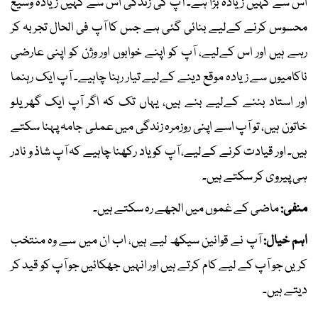
اس سے کہیں زیادہ بڑا ہے۔ آپ کی زندگی اس سے کہیں زیادہ وسیع
محسوس کرنے کےلیے بنائی گئی ہے جس کا آپ فی الحال تجربہ کر
رہے ہیں اور اس کےلیے، آپ کو اپنے خوابوں اور وژن کو اپنی عارضی
ناکامیوں سے زیادہ موقع دینے کےلیے تیار رہنا چاہیے۔ آپ ایک رہنما
اور استاد بننے کےلیے بنے ہیں، یہاں تک کہ اگر آپ ایک گھریلو
خاتون ہیں، تو آپ اسے اپنی روزمرہ زندگی میں عملی جامہ پہنا سکتے
ہیں۔ اور قیادت کرنے کےلیے، آپ کو یاد رکھنا چاہیے کہ آپ شاذ و نادر
ہی پیروی کر سکتے ہیں۔
منفی:
ماضی کے غموں میں الجھے رہ سکتے ہیں۔
اہم خیال:
آپ نے قوانین سیکھ لیے ہیں، اب ان میں سے وہ منتخب
کریں جو آپ کے لیے کام کرتے ہیں اور انہیں جھکائیں جو آپ کو قید کر
دیتے ہیں۔