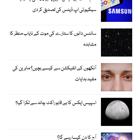
سیکیورٹی اپ ڈیٹس کی تصدیق کر دی
سائنس دانوں کا ستارے کی موت کے نایاب منظر کا
مشاہدہ
آنکھوں کے انفیکشن سے کیسے بچیں؟ ماہرین کی
مفید ہدایات
اسپیس ایکس کا بے قابو راکٹ چاند سے ٹکرا گیا!
آج کا دن کیسا رہے گا؟