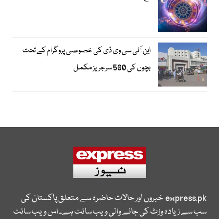
این آئی سی وی ڈی کی خصوصی پروگرام کے تحت
بچوں کی 500 سرجریز مکمل
express.pk
خبروں اور حالات حاضرہ سے متعلق پاکستان کی
سب سے زیادہ وزٹ کی جانے والی ویب سائٹ ہے۔ اس ویب سائٹ