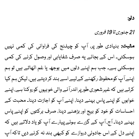
دلو:
21 جنوری تا 19 فروری
مثبت:
بنیادی طور پر، آپ کو چیلنج کی فراوانی کی کمی نہیں
ہوسکتی۔ اس کے بجائے یہ صرف شفایابی اور وصول کرنے کی کمی
ہوسکتی ہے۔ جب ہم اپنے دلوں میں بوجھ یا غم اٹھاتے ہیں تو ہم
اپنے آپ کو محفوظ رکھنے کےلیے اسے بند کر دیتے ہیں، لیکن ہم کیا
کرتے ہیں کہ غیر شعوری طور پر اندر آنے والی خوبیوں کو روکنا ہے، اپنے
خوابوں کو اپنے پاس بہنے دینا، اپنے آپ کو اجازت دینا۔ محبت کے
احساسات کو خود کو بیج اور بڑھنے دینا، صرف برکتوں کو اپنے پاس
بہنے دینا۔ آج، آپ کے گزرے ہوئے پیارے آپ کو یاد دلاتے ہیں کہ
اپنے دل کے اس جادوئی دروازے کو کبھی بند نہ کرنے دیں تاکہ آپ