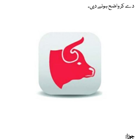
دے کر واضح ہونے دیں۔
جوزا: