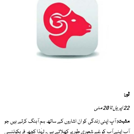
ثور:
22 اپریل تا 20 مئی
مثبت:
آپ اپنی زندگی کو ان اشاروں کے ساتھ ہم آہنگ کرتے ہیں جو
آپ اپنے آپ کو غیر شعوری طور پر کھلاتے ہیں۔ لہٰذا کچھ فریکوئنسی