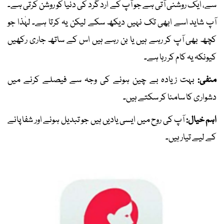
سے، ایک روشنی آتی ہے جو آپ کے ارد گرد کی دنیا کو روشن کرتی ہے۔
آپ شاید اسے ابھی تک نہیں دیکھ سکے لیکن یہ کرتا ہے۔ لہٰذا جو
کچھ بھی آپ کر رہے ہیں یا بن رہے ہیں اس کے ساتھ جاری رکھیں
کیونکہ یہ کام کر رہا ہے۔
منفی:
بہت زیادہ بے چین ہونے کی وجہ سے فیصلے کرنے میں
دشواری کا سامنا کر سکتے ہیں۔
اہم خیال:
آپ کی روح میں ایسی یادیں ہیں جو تبدیل ہونے اور شفا پانے
کے لیے تیار ہیں۔