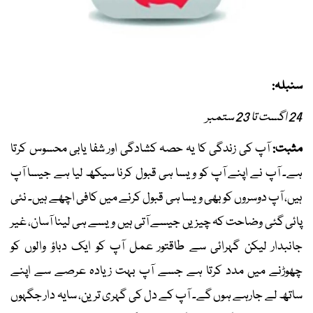
سنبلہ:
24 اگست تا 23 ستمبر
مثبت:
آپ کی زندگی کا یہ حصہ کشادگی اور شفا یابی محسوس کرتا
ہے۔ آپ نے اپنے آپ کو ویسا ہی قبول کرنا سیکھ لیا ہے جیسا آپ
ہیں، آپ دوسروں کو بھی ویسا ہی قبول کرنے میں کافی اچھے ہیں۔ نئی
پائی گئی وضاحت کہ چیزیں جیسے آتی ہیں ویسے ہی لینا آسان، غیر
جانبدار لیکن گہرائی سے طاقتور عمل آپ کو ایک دباؤ والوں کو
چھوڑنے میں مدد کرتا ہے جسے آپ بہت زیادہ عرصے سے اپنے
ساتھ لے جارہے ہوں گے۔ آپ کے دل کی گہری ترین، سایہ دار جگہوں