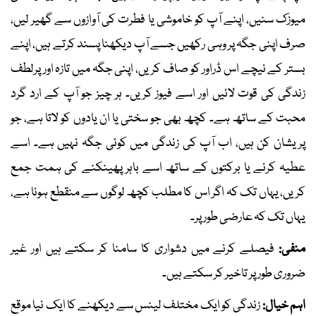
میوزک سنیں، اپنے آپ کو خاموشی یا فطرت کی آوازوں سے گھیر لیں،
صرف اپنی جگہ پر وہی رکھیں جسے آپ دیکھنا پسند کرتے ہیں، اپنے
بستر کے نیچے اس ڈراور کو صاف کریں، اپنی جگہ میں تازہ اور پرلطف
زندگی کی قوت لائیں اور اسے فیوز کریں۔ ہر چیز جو آپ کے ارد گرد
محبت کے ساتھ ہے۔ کچھ بھی جو سختی یا ان یادوں کو لاتا ہے، جو
پریشان کن ہیں، اب آپ کی زندگی میں کوئی جگہ نہیں ہے۔ اسے
عطیہ کرنے یا برکتوں کے ساتھ اسے باہر پھینکنے کی ہمت جمع
کریں، یہاں تک کہ اگر اس کا مطلب کچھ لوگوں سے منقطع ہونا ہے،
یہاں تک کہ عارضی طور پر۔
منفی:
فیصلے کرنے میں دشواری کا سامنا کر سکتے ہیں اور غیر
ضروری طور پر تاخیر کر سکتے ہیں۔
اہم خیال:
زندگی کو ایک مختلف لینس سے دیکھنے کا ایک نیا موقع