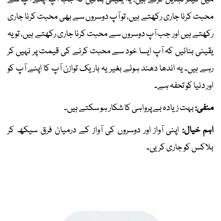
محبت کرنا جاری رکھتے ہیں، تو آپ دوسروں سے بھی محبت کرنا جاری
رکھتے ہیں اور جب آپ دوسروں سے محبت کرنا جاری رکھتے ہیں، تو یہ
یقینی بنائیں کہ آپ ایسا خود سے محبت کرنے کی قیمت پر نہیں کر
رہے ہیں۔ یہ اندھا دھند ہوئے بغیر یہ باریک توازن آپ کا اپنے آپ کو
اور دنیا کو تحفہ ہے۔
منفی:
بہت زیادہ بے پرواہی کا شکار ہو سکتے ہیں۔
اہم خیال:
اپنی آواز اور دوسروں کی آواز کے درمیان فرق سیکھ کر
بلاکس کو جاری کریں۔