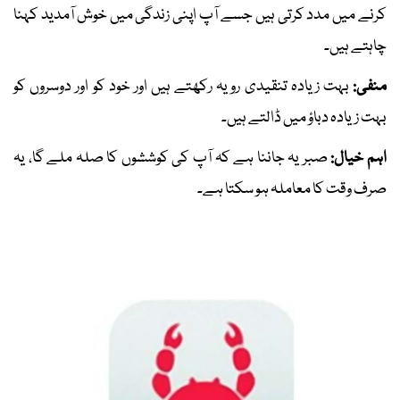
کرنے میں مدد کرتی ہیں جسے آپ اپنی زندگی میں خوش آمدید کہنا
چاہتے ہیں۔
منفی:
بہت زیادہ تنقیدی رویہ رکھتے ہیں اور خود کو اور دوسروں کو
بہت زیادہ دباؤ میں ڈالتے ہیں۔
اہم خیال:
صبر یہ جاننا ہے کہ آپ کی کوششوں کا صلہ ملے گا، یہ
صرف وقت کا معاملہ ہو سکتا ہے۔