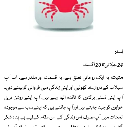
اسد:
24 جولائی تا 23 اگست
مثبت:
یہ ایک روحانی تعلق ہے، یہ قسمت اور مقدر ہے۔ اب آپ
سیلاب کے دروازے کھولیں اور اپنی زندگی میں فراوانی کو بہنے دیں۔
آپ اپنی نسلی برکتوں کا فائدہ اٹھا رہے ہیں، آپ اپنے روشن ترین
خوابوں کو جینا چاہتے ہیں اور آپ جانتے ہیں کہ اپنے سب سے موجودہ
لمحات میں آپ صرف اس زندگی کے اس مقام کےلیے بے پناہ شکر