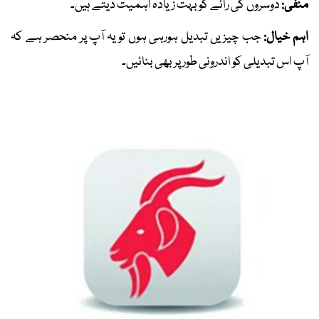
منفی:
دوسروں کی رائے کو بہت زیادہ اہمیت دیتے ہیں۔
اہم خیال:
جب چیزیں تبدیل ہورہی ہوں تو یہ آپ پر منحصر ہے کہ
آپ اس تبدیلی کو اندرونی طور پر بھی بنائیں۔