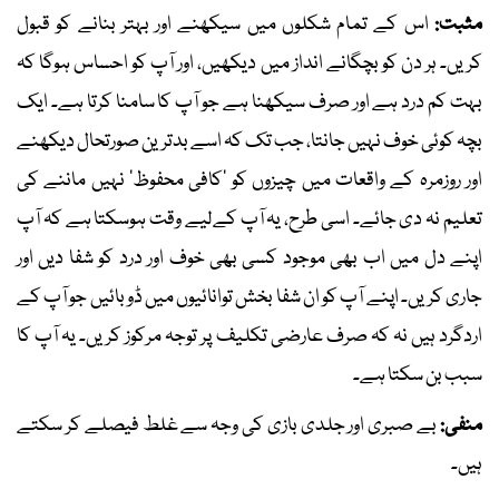
مثبت:
اس کے تمام شکلوں میں سیکھنے اور بہتر بنانے کو قبول
کریں۔ ہر دن کو بچگانے انداز میں دیکھیں، اور آپ کو احساس ہوگا کہ
بہت کم درد ہے اور صرف سیکھنا ہے جو آپ کا سامنا کرتا ہے۔ ایک
بچہ کوئی خوف نہیں جانتا، جب تک کہ اسے بدترین صورتحال دیکھنے
اور روزمرہ کے واقعات میں چیزوں کو ’کافی محفوظ‘ نہیں ماننے کی
تعلیم نہ دی جائے۔ اسی طرح، یہ آپ کےلیے وقت ہوسکتا ہے کہ آپ
اپنے دل میں اب بھی موجود کسی بھی خوف اور درد کو شفا دیں اور
جاری کریں۔ اپنے آپ کو ان شفا بخش توانائیوں میں ڈوبائیں جو آپ کے
اردگرد ہیں نہ کہ صرف عارضی تکلیف پر توجہ مرکوز کریں۔ یہ آپ کا
سبب بن سکتا ہے۔
منفی:
بے صبری اور جلدی بازی کی وجہ سے غلط فیصلے کر سکتے
ہیں۔