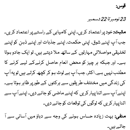
قوس:
23 نومبر تا 22 دسمبر
مثبت:
خود پر اعتماد کریں۔ اپنی کامیابی کے راستے پر اعتماد کریں۔
جب آپ اپنے شوق، اپنی حکمت، اپنے جذبات اور اپنے ذہن کو اپنے
تخلیقی مواصلاتی مہارتوں کے ساتھ ملا دیتے ہیں، تو ایک جادو ہوتا
ہے۔ اور جبکہ ہر چیز کو محض انعام حاصل کرنےکے لیے کرنے کا
مطلب نہیں ہے، اکثر، جب آپ بے لوث ہو کر کچھ کرتے ہیں تو یہ آپ
کی زندگی میں مختلف طریقوں سے برکتوں کے طور پر ظاہر ہوتا ہے۔
اپنے آپ سے اتنا پیار کریں کہ اپنے ماضی کو جانے دیں۔ اپنے آپ سے
اتنا پیار کریں کہ لوگوں کی توقعات کو جانے دیں۔
منفی:
بہت زیادہ حساس ہونے کی وجہ سے دباؤ میں آسانی سے آ
جاتے ہیں۔